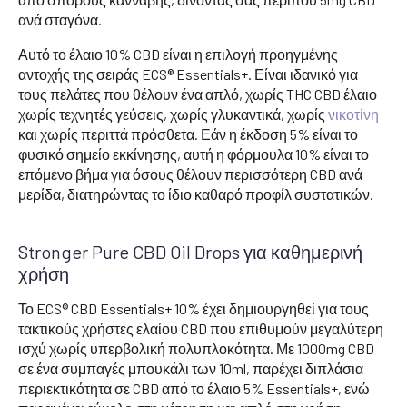
ανά σταγόνα.
Αυτό το έλαιο 10% CBD είναι η επιλογή προηγμένης
αντοχής της σειράς ECS® Essentials+. Είναι ιδανικό για
τους πελάτες που θέλουν ένα απλό, χωρίς THC CBD έλαιο
χωρίς τεχνητές γεύσεις, χωρίς γλυκαντικά, χωρίς
νικοτίνη
και χωρίς περιττά πρόσθετα. Εάν η έκδοση 5% είναι το
φυσικό σημείο εκκίνησης, αυτή η φόρμουλα 10% είναι το
επόμενο βήμα για όσους θέλουν περισσότερη CBD ανά
μερίδα, διατηρώντας το ίδιο καθαρό προφίλ συστατικών.
Stronger Pure CBD Oil Drops για καθημερινή
χρήση
Το ECS® CBD Essentials+ 10% έχει δημιουργηθεί για τους
τακτικούς χρήστες ελαίου CBD που επιθυμούν μεγαλύτερη
ισχύ χωρίς υπερβολική πολυπλοκότητα. Με 1000mg CBD
σε ένα συμπαγές μπουκάλι των 10ml, παρέχει διπλάσια
περιεκτικότητα σε CBD από το έλαιο 5% Essentials+, ενώ