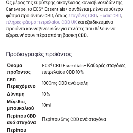
Ως μέρος της ευρύτερης οικογένειας κανναβινοειδών της
Canavape, το ECS® Essentials+ συνδέεται με ένα ευρύτερο
φάσμα προϊόντων CBD, όπως
Σταγόνες CBD
,
Έλαια CBD
,
πλήρες φάσμα πετρελαίου CBD UK
και εξειδικευμένα
προϊόντα κανναβινοειδών για πελάτες που θέλουν να
εξερευνήσουν πέρα από τη βασική CBD.
Προδιαγραφές προϊόντος
Όνομα
ECS® CBD Essentials+ Καθαρές σταγόνες
προϊόντος
πετρελαίου CBD 10%
CBD
1000mg CBD ανά φιάλη
Περιεχόμενο
Δύναμη
10%
Μέγεθος
10ml
μπουκαλιού
Περίπου CBD
Περίπου 5mg CBD ανά σταγόνα
ανά σταγόνα
Περίπου