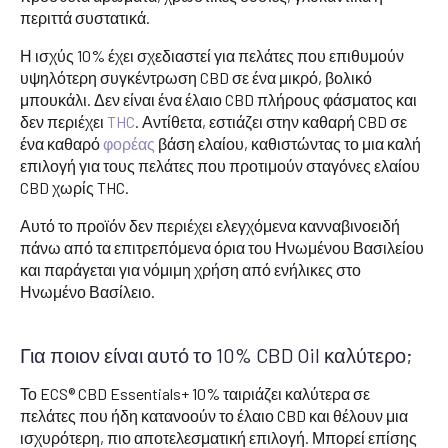
περιττά συστατικά.
Η ισχύς 10% έχει σχεδιαστεί για πελάτες που επιθυμούν
υψηλότερη συγκέντρωση CBD σε ένα μικρό, βολικό
μπουκάλι. Δεν είναι ένα έλαιο CBD πλήρους φάσματος και
δεν περιέχει
THC
. Αντίθετα, εστιάζει στην καθαρή CBD σε
ένα καθαρό
φορέας
βάση ελαίου, καθιστώντας το μια καλή
επιλογή για τους πελάτες που προτιμούν σταγόνες ελαίου
CBD χωρίς THC.
Αυτό το προϊόν δεν περιέχει ελεγχόμενα κανναβινοειδή
πάνω από τα επιτρεπόμενα όρια του Ηνωμένου Βασιλείου
και παράγεται για νόμιμη χρήση από ενήλικες στο
Ηνωμένο Βασίλειο.
Για ποιον είναι αυτό το 10% CBD Oil καλύτερο;
Το ECS® CBD Essentials+ 10% ταιριάζει καλύτερα σε
πελάτες που ήδη κατανοούν το έλαιο CBD και θέλουν μια
ισχυρότερη, πιο αποτελεσματική επιλογή. Μπορεί επίσης