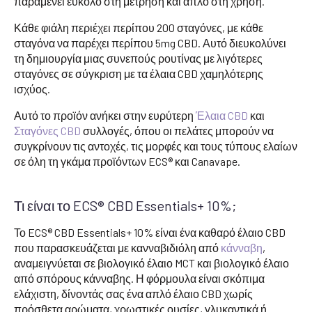
παραμένει εύκολο στη μέτρηση και απλό στη χρήση.
Κάθε φιάλη περιέχει περίπου 200 σταγόνες, με κάθε
σταγόνα να παρέχει περίπου 5mg CBD. Αυτό διευκολύνει
τη δημιουργία μιας συνεπούς ρουτίνας με λιγότερες
σταγόνες σε σύγκριση με τα έλαια CBD χαμηλότερης
ισχύος.
Αυτό το προϊόν ανήκει στην ευρύτερη
Έλαια CBD
και
Σταγόνες CBD
συλλογές, όπου οι πελάτες μπορούν να
συγκρίνουν τις αντοχές, τις μορφές και τους τύπους ελαίων
σε όλη τη γκάμα προϊόντων ECS® και Canavape.
Τι είναι το ECS® CBD Essentials+ 10%;
Το ECS® CBD Essentials+ 10% είναι ένα καθαρό έλαιο CBD
που παρασκευάζεται με κανναβιδιόλη από
κάνναβη
,
αναμειγνύεται σε βιολογικό έλαιο MCT και βιολογικό έλαιο
από σπόρους κάνναβης. Η φόρμουλα είναι σκόπιμα
ελάχιστη, δίνοντάς σας ένα απλό έλαιο CBD χωρίς
πρόσθετα αρώματα, χρωστικές ουσίες, γλυκαντικά ή