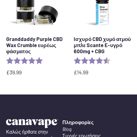
Granddaddy Purple CBD
Ισχυρό CBD χυμό ατμού
Wax Crumble ευρέως
μπλε Scante E-υγρό
φάσματος
600mg + CBG
Rating:
5.0 out of 5 stars
Rating:
4.3 out of 5 
£
39.99
£
14.99
Πληροφορίες
Blog
Καλώς ήρθατε στην
Συχνές ερωτήσεις