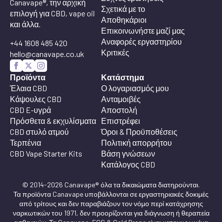
Canavape®, την αρχική
Σχετικά με το
επιλογή για CBD, vape oil
Αποθηκάριοι
και άλλα.
Επικοινωνήστε μαζί μας
Αναφορές εργαστηρίου
+44 1608 485 420
Κριτικές
hello@canavape.co.uk
Προϊόντα
Κατάστημα
Έλαια CBD
Ο λογαριασμός μου
Κάψουλες CBD
Ανταμοιβές
CBD E-υγρά
Αποστολή
Πρόσθετα & εκχυλίσματα
Επιστρέφει
CBD στυλό ατμού
Όροι & Προϋποθέσεις
Τερπένια
Πολιτική απορρήτου
CBD Vape Starter Kits
Βάση γνώσεων
Κατάλογος CBD
© 2014-2026 Canavape® όλα τα δικαιώματα διατηρούνται.
Τα προϊόντα Canavape υποβάλλονται σε εργαστηριακές δοκιμές
από τρίτους και δεν παραβιάζουν τον νόμο περί κατάχρησης
ναρκωτικών του 1971, δεν προορίζονται για διάγνωση ή θεραπεία