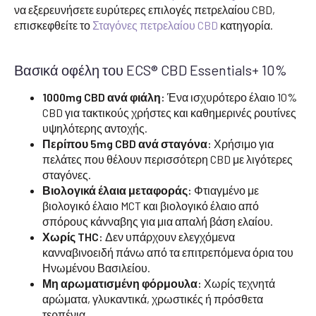
να εξερευνήσετε ευρύτερες επιλογές πετρελαίου CBD,
επισκεφθείτε το
Σταγόνες πετρελαίου CBD
κατηγορία.
Βασικά οφέλη του ECS® CBD Essentials+ 10%
1000mg CBD ανά φιάλη:
Ένα ισχυρότερο έλαιο 10%
CBD για τακτικούς χρήστες και καθημερινές ρουτίνες
υψηλότερης αντοχής.
Περίπου 5mg CBD ανά σταγόνα:
Χρήσιμο για
πελάτες που θέλουν περισσότερη CBD με λιγότερες
σταγόνες.
Βιολογικά έλαια μεταφοράς:
Φτιαγμένο με
βιολογικό έλαιο MCT και βιολογικό έλαιο από
σπόρους κάνναβης για μια απαλή βάση ελαίου.
Χωρίς THC:
Δεν υπάρχουν ελεγχόμενα
κανναβινοειδή πάνω από τα επιτρεπόμενα όρια του
Ηνωμένου Βασιλείου.
Μη αρωματισμένη φόρμουλα:
Χωρίς τεχνητά
αρώματα, γλυκαντικά, χρωστικές ή πρόσθετα
τερπένια.