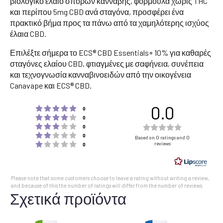
βιολογικό έλαιο σπόρων κάνναβης, φόρμουλα χωρίς THC
και περίπου 5mg CBD ανά σταγόνα, προσφέρει ένα
πρακτικό βήμα προς τα πάνω από τα χαμηλότερης ισχύος
έλαια CBD.
Επιλέξτε σήμερα το ECS® CBD Essentials+ 10% για καθαρές
σταγόνες ελαίου CBD, φτιαγμένες με σαφήνεια, συνέπεια
και τεχνογνωσία κανναβινοειδών από την οικογένεια
Canavape και ECS® CBD.
0.0
Rating 5 out of 5 stars
votes
0
Rating 4 out of 5 stars
votes
0
Rating 3 out of 5 stars
Rating
votes
0
Rating 2 out of 5 stars
votes
0.0
0
Based on 0 ratings and 0
Rating 1 out of 5 stars
reviews
votes
0
out
of
5
Please note that some customers choose to leave a rating without writing a review,
stars
and because of this the number of ratings will differ from the number of reviews.
Σχετικά προϊόντα