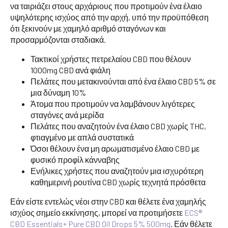
να ταιριάζει στους αρχάριους που προτιμούν ένα έλαιο
υψηλότερης ισχύος από την αρχή, υπό την προϋπόθεση
ότι ξεκινούν με χαμηλό αριθμό σταγόνων και
προσαρμόζονται σταδιακά.
Τακτικοί χρήστες πετρελαίου CBD που θέλουν
1000mg CBD ανά φιάλη
Πελάτες που μετακινούνται από ένα έλαιο CBD 5% σε
μια δύναμη 10%
Άτομα που προτιμούν να λαμβάνουν λιγότερες
σταγόνες ανά μερίδα
Πελάτες που αναζητούν ένα έλαιο CBD χωρίς THC,
φτιαγμένο με απλά συστατικά
Όσοι θέλουν ένα μη αρωματισμένο έλαιο CBD με
φυσικό προφίλ κάνναβης
Ενήλικες χρήστες που αναζητούν μια ισχυρότερη
καθημερινή ρουτίνα CBD χωρίς τεχνητά πρόσθετα
Εάν είστε εντελώς νέοι στην CBD και θέλετε ένα χαμηλής
ισχύος σημείο εκκίνησης, μπορεί να προτιμήσετε
ECS®
CBD Essentials+ Pure CBD Oil Drops 5% 500mg
. Εάν θέλετε