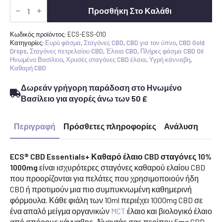
ECS®
CBD
Προσθήκη Στο Καλάθι
Essentials+
|
Pure
Κωδικός προϊόντος:
ECS-ESS-010
CBD
Κατηγορίες:
Ευρύ φάσμα
,
Σταγόνες CBD
,
CBD για τον ύπνο
,
CBD Gold
Oil
Drops
,
Σταγόνες πετρελαίου CBD
,
Έλαια CBD
,
Πλήρες φάσμα CBD Oil
Drops
Ηνωμένο Βασίλειο
,
Χρυσές σταγόνες CBD έλαια
,
Υγρή κάνναβη
,
10%
Καθαρή CBD
(1000mg)
|
Δωρεάν γρήγορη παράδοση στο Ηνωμένο
10ml
ποσότητα
Βασίλειο για αγορές άνω των 50 £
Περιγραφή
Πρόσθετες πληροφορίες
Ανάλυση
ECS® CBD Essentials+ Καθαρό έλαιο CBD σταγόνες 10%
1000mg
είναι ισχυρότερες σταγόνες καθαρού ελαίου CBD
που προορίζονται για πελάτες που χρησιμοποιούν ήδη
CBD ή προτιμούν μια πιο συμπυκνωμένη καθημερινή
φόρμουλα. Κάθε φιάλη των 10ml περιέχει 1000mg CBD σε
ένα απαλό μείγμα οργανικών
MCT
έλαιο και βιολογικό έλαιο
από σπόρους κάνναβης, δίνοντάς σας περίπου 5mg CBD