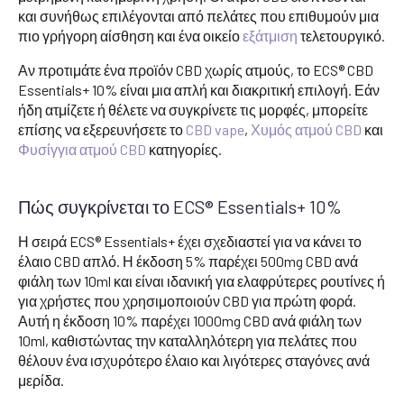
και συνήθως επιλέγονται από πελάτες που επιθυμούν μια
πιο γρήγορη αίσθηση και ένα οικείο
εξάτμιση
τελετουργικό.
Αν προτιμάτε ένα προϊόν CBD χωρίς ατμούς, το ECS® CBD
Essentials+ 10% είναι μια απλή και διακριτική επιλογή. Εάν
ήδη ατμίζετε ή θέλετε να συγκρίνετε τις μορφές, μπορείτε
επίσης να εξερευνήσετε το
CBD vape
,
Χυμός ατμού CBD
και
Φυσίγγια ατμού CBD
κατηγορίες.
Πώς συγκρίνεται το ECS® Essentials+ 10%
Η σειρά ECS® Essentials+ έχει σχεδιαστεί για να κάνει το
έλαιο CBD απλό. Η έκδοση 5% παρέχει 500mg CBD ανά
φιάλη των 10ml και είναι ιδανική για ελαφρύτερες ρουτίνες ή
για χρήστες που χρησιμοποιούν CBD για πρώτη φορά.
Αυτή η έκδοση 10% παρέχει 1000mg CBD ανά φιάλη των
10ml, καθιστώντας την καταλληλότερη για πελάτες που
θέλουν ένα ισχυρότερο έλαιο και λιγότερες σταγόνες ανά
μερίδα.