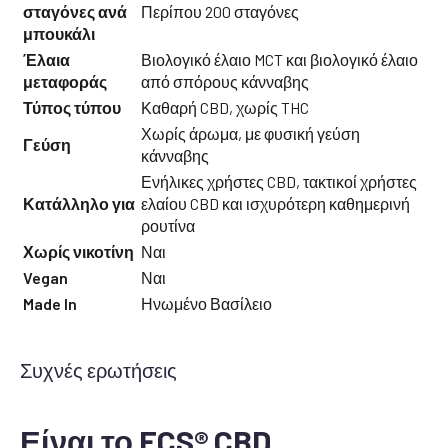
σταγόνες ανά
Περίπου 200 σταγόνες
μπουκάλι
Έλαια
Βιολογικό έλαιο MCT και βιολογικό έλαιο
μεταφοράς
από σπόρους κάνναβης
Τύπος τύπου
Καθαρή CBD, χωρίς THC
Χωρίς άρωμα, με φυσική γεύση
Γεύση
κάνναβης
Ενήλικες χρήστες CBD, τακτικοί χρήστες
Κατάλληλο για
ελαίου CBD και ισχυρότερη καθημερινή
ρουτίνα
Χωρίς νικοτίνη
Ναι
Vegan
Ναι
Made In
Ηνωμένο Βασίλειο
Συχνές ερωτήσεις
Είναι το ECS® CBD