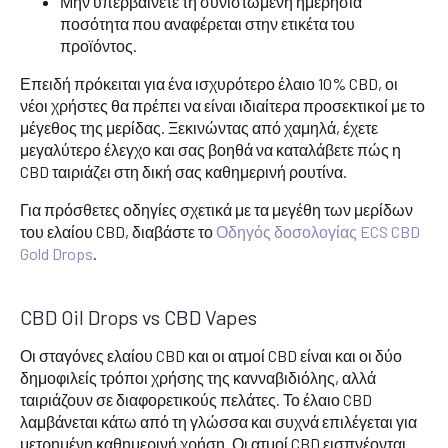
Μην υπερβαίνετε τη συνιστώμενη ημερήσια
ποσότητα που αναφέρεται στην ετικέτα του
προϊόντος.
Επειδή πρόκειται για ένα ισχυρότερο έλαιο 10% CBD, οι
νέοι χρήστες θα πρέπει να είναι ιδιαίτερα προσεκτικοί με το
μέγεθος της μερίδας. Ξεκινώντας από χαμηλά, έχετε
μεγαλύτερο έλεγχο και σας βοηθά να καταλάβετε πώς η
CBD ταιριάζει στη δική σας καθημερινή ρουτίνα.
Για πρόσθετες οδηγίες σχετικά με τα μεγέθη των μερίδων
του ελαίου CBD, διαβάστε το
Οδηγός δοσολογίας ECS CBD
Gold Drops
.
CBD Oil Drops vs CBD Vapes
Οι σταγόνες ελαίου CBD και οι ατμοί CBD είναι και οι δύο
δημοφιλείς τρόποι χρήσης της κανναβιδιόλης, αλλά
ταιριάζουν σε διαφορετικούς πελάτες. Το έλαιο CBD
λαμβάνεται κάτω από τη γλώσσα και συχνά επιλέγεται για
μετρημένη καθημερινή χρήση. Οι ατμοί CBD εισπνέονται