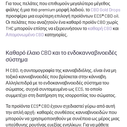
Για τους πελάτες που επιθυμούν μεγαλύτερο μέγεθος
φιάλης ή μια πιο premium μορφή λαδιού, το
CBD Gold Drops
προσφέρει μια ευρύτερη επιλογή προϊόντων ECS® CBD oil.
Οι πελάτες που αναζητούν ένα καθαρό προϊόν CBD χωρίς
THC μπορούν επίσης να εξερευνήσουν το
καθαρή CBD
και
Απομονωμένο CBD
κατηγορίες.
Καθαρό έλαιο CBD και το ενδοκανναβινοειδές
σύστημα
Η CBD, η συντομογραφία της κανναβιδιόλης, είναι ένα μη
τοξικό κανναβινοειδές που βρίσκεται στην κάνναβη.
Αλληλεπιδρά με το ενδοκανναβινοειδές σύστημα του
σώματος, συχνά συντομευμένο ως ECS, το οποίο
συμμετέχει στη διατήρηση της ισορροπίας του σώματος.
Τα προϊόντα ECS® CBD έχουν σχεδιαστεί γύρω από αυτή
την απλή αρχή: καθαρές συνθέσεις κανναβινοειδών που
μπορούν να χρησιμοποιηθούν με συνέπεια ως μέρος μιας
υπεύθυνης ρουτίνας ευεξίας ενηλίκων. Για να μάθετε