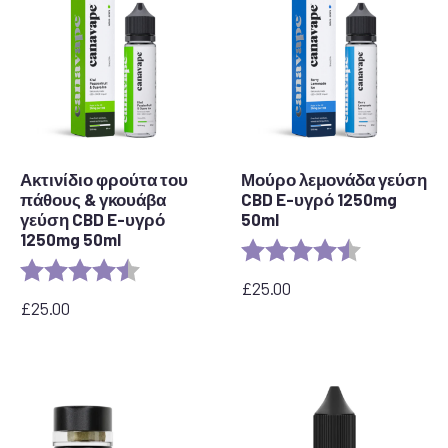
Ακτινίδιο φρούτα του
Μούρο λεμονάδα γεύση
πάθους & γκουάβα
CBD E-υγρό 1250mg
γεύση CBD E-υγρό
50ml
1250mg 50ml
Rating:
4.5 out of 5 
Rating:
4.5 out of 5 stars
£
25.00
£
25.00