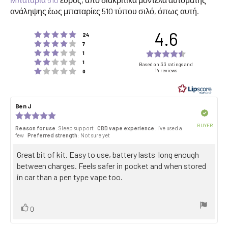
ανάληψης έως μπαταρίες 510 τύπου σιλό, όπως αυτή.
4.6
Rating 5 out of 5 stars
votes
24
Rating 4 out of 5 stars
votes
7
Rating 3 out of 5 stars
Rating
votes
1
Rating 2 out of 5 stars
votes
4.6
1
Based on 33 ratings and
Rating 1 out of 5 stars
14 reviews
votes
0
out
of
5
Review
Ben J
Review
stars
author:
date:
Verified
Review
rating:
BUYER
Reason for use
: Sleep support
CBD vape experience
: I’ve used a
5.0
Purch
few
Preferred strength
: Not sure yet
out
date:
of
Review
Great bit of kit. Easy to use, battery lasts long enough
5
stars
text:
between charges. Feels safer in pocket and when stored
in car than a pen type vape too.
Vote
vote(s)
0
up