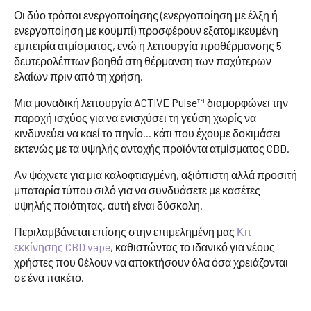
Οι δύο τρόποι ενεργοποίησης (ενεργοποίηση με έλξη ή
ενεργοποίηση με κουμπί) προσφέρουν εξατομικευμένη
εμπειρία ατμίσματος, ενώ η λειτουργία προθέρμανσης 5
δευτερολέπτων βοηθά στη θέρμανση των παχύτερων
ελαίων πριν από τη χρήση.
Μια μοναδική λειτουργία ACTIVE Pulse™ διαμορφώνει την
παροχή ισχύος για να ενισχύσει τη γεύση χωρίς να
κινδυνεύει να καεί το πηνίο... κάτι που έχουμε δοκιμάσει
εκτενώς με τα υψηλής αντοχής προϊόντα ατμίσματος CBD.
Αν ψάχνετε για μια καλοφτιαγμένη, αξιόπιστη αλλά προσιτή
μπαταρία τύπου σιλό για να συνδυάσετε με κασέτες
υψηλής ποιότητας, αυτή είναι δύσκολη.
Περιλαμβάνεται επίσης στην επιμελημένη μας
Κιτ
εκκίνησης CBD vape
, καθιστώντας το ιδανικό για νέους
χρήστες που θέλουν να αποκτήσουν όλα όσα χρειάζονται
σε ένα πακέτο.