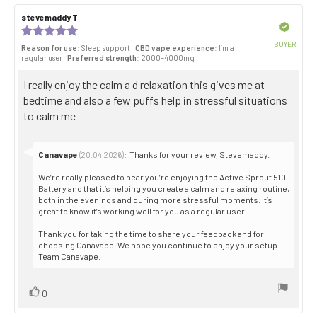
Review
stevemaddy T
Review
author:
date:
Verified
Review
rating:
BUYER
Reason for use
: Sleep support
CBD vape experience
: I’m a
5.0
Purch
regular user
Preferred strength
: 2000–4000mg
out
date:
of
Review
I really enjoy the calm a d relaxation this gives me at
5
stars
text:
bedtime and also a few puffs help in stressful situations
to calm me
Reply
Canavape
:
Thanks for your review, Stevemaddy.
(20.04.2026)
from:
We’re really pleased to hear you’re enjoying the Active Sprout 510
Battery and that it’s helping you create a calm and relaxing routine,
both in the evenings and during more stressful moments. It’s
great to know it’s working well for you as a regular user.
Thank you for taking the time to share your feedback and for
choosing Canavape. We hope you continue to enjoy your setup.
Team Canavape.
Vote
vote(s)
0
up