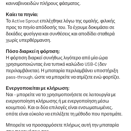
κανναβινοειδών πλήρους φάσματος.
Καίει τα πηνία;
Το Active Sprout επιλέχθηκε λόγω της ομαλής, φιλικής
προς το πηνίο απόδοσής του. Το έχουμε δοκιμάσει σε
δεκάδες φυσίγγια και συνθέσεις και αποδίδει σταθερά
χωρίς υπερθέρμανση.
Πόσο διαρκεί η φόρτιση;
Η φόρτιση διαρκεί συνήθως λιγότερο από μία ώρα
χρησιμοποιώντας ένα τυπικό καλώδιο USB-C (δεν
περιλαμβάνεται). Η μπαταρία περιλαμβάνει υποστήριξη
pass-through, ώστε να μπορείτε να ατμίζετε ενώ φορτίζει.
Ενεργοποιείται με κλήρωση;
Ναι - μπορείτε να το χρησιμοποιήσετε σε λειτουργία με
ενεργοποίηση κλήρωσης ή με ενεργοποίηση μέσω
κουμπιού. Και οι δύο επιλογές είναι ενσωματωμένες,
οπότε είναι εύκολο να επιλέξετε τη μέθοδο που προτιμάτε.
Μπορείτε να προσαρμόσετε πλήρως αυτή την μπαταρία