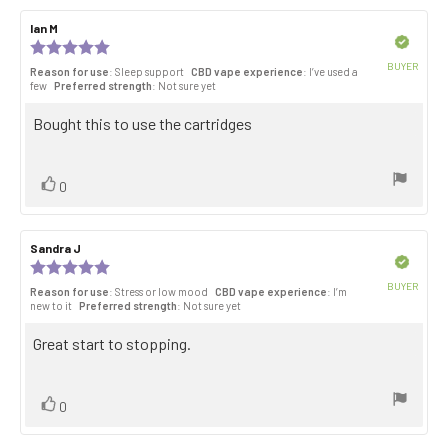
Review
Ian M
Review
author:
date:
Verified
Review
rating:
BUYER
Reason for use
: Sleep support
CBD vape experience
: I’ve used a
5.0
Purch
few
Preferred strength
: Not sure yet
out
date:
of
Review
Bought this to use the cartridges
5
stars
text:
Vote
vote(s)
0
up
Review
Sandra J
Review
author:
date:
Verified
Review
rating:
BUYER
Reason for use
: Stress or low mood
CBD vape experience
: I’m
5.0
Purch
new to it
Preferred strength
: Not sure yet
out
date:
of
Review
Great start to stopping.
5
stars
text:
Vote
vote(s)
0
up