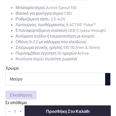
Μπαταρία ατμού Active Sprout 510
Ιδανικό για φυσίγγια ατμού CBD
Ρυθμιζόμενη τάση: 2.5-4.0V
Λειτουργίες προθέρμανσης & ACTIVE Pulse™
Επαναφορτιζόμενη συσκευή USB-C (pass-through)
Αυτόματο σχέδιο ή ενεργοποίηση με κουμπί
Οθόνη OLED με κάλυμμα που κλειδώνει
Σπείρωμα γενικής χρήσης 510 (10.5mm & 13mm)
Περιλαμβάνει εγγύηση 30 ημερών Active
Φυσίγγια ατμού
πωλείται χωριστά
Χρώμα
Εκκαθάριση
Σε απόθεμα
Active
Sprout
Προσθήκη Στο Καλάθι
510