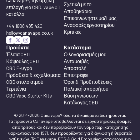
Canavape®, την αρχική
Σχετικά με το
επιλογή για CBD, vape oil
Αποθηκάριοι
και άλλα.
Επικοινωνήστε μαζί μας
Αναφορές εργαστηρίου
+44 1608 485 420
Κριτικές
hello@canavape.co.uk
Προϊόντα
Κατάστημα
Έλαια CBD
Ο λογαριασμός μου
Κάψουλες CBD
Ανταμοιβές
CBD E-υγρά
Αποστολή
Πρόσθετα & εκχυλίσματα
Επιστρέφει
CBD στυλό ατμού
Όροι & Προϋποθέσεις
Τερπένια
Πολιτική απορρήτου
CBD Vape Starter Kits
Βάση γνώσεων
Κατάλογος CBD
© 2014-2026 Canavape® όλα τα δικαιώματα διατηρούνται.
Τα προϊόντα Canavape υποβάλλονται σε εργαστηριακές δοκιμές
από τρίτους και δεν παραβιάζουν τον νόμο περί κατάχρησης
ναρκωτικών του 1971, δεν προορίζονται για διάγνωση ή θεραπεία
ασθενειών. Τα Canavape, ECS & Gold Drops είναι κατοχυρωμένα