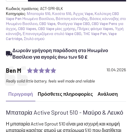
ποσότητα
μπαταρίας
Κωδικός προϊόντος:
ACT-SPR-BLK
Κατηγορίες:
Μπαταρία 510
,
Κασέτα 510
,
Άγχος Vape
,
Καλύτερη CBD
Vape Pen Ηνωμένο Βασίλειο
,
Βάπτιση κάνναβης
,
Βάσεις κάνναβης στο
Ηνωμένο Βασίλειο
,
CBD Vape
,
Φυσίγγια Vape CBD
,
CBD Vape Pens για
άγχος
,
CBD Vapes
,
CBD Vape μίας χρήσης
,
Πλήρες φάσμα Vapes
,
Υγρή
κάνναβη
,
Επαναγεμιζόμενα στυλό Vape CBD
,
THC Vape Pen
,
Vape
Cartridge
,
Στυλό ατμού
Δωρεάν γρήγορη παράδοση στο Ηνωμένο
Βασίλειο για αγορές άνω των 50 £
Αξιολόγηση: Βαθμολογία: 5.0
Testimonial
Συγγραφέας:
Ben M
Ημερομηνία:
10.04.2026
Κείμενο:
Really solid little battery, feels well made and reliable
Περιγραφή
Πρόσθετες πληροφορίες
Ανάλυση
Μπαταρία Active Sprout 510 - Μαύρο & Λευκό
Η μπαταρία Active Sprout 510 είναι μια ισχυρή και κομψή
μπαταρία κασέτας ατμού με σπείρωμα 510 που διατίθεται