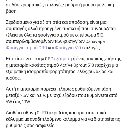
σε δύο χρωματικές επιλογές: μαύρο ή μαύρο με λευκή
βάση.
Σχεδιασμένο για αξιοπιστία και απόδοση, είναι μια
συμπαγής αλλά προηγμένη συσκευή που συνδυάζεται
τέλεια με όλα τα φυσίγγια ατμού με σπείρωμα 510,
συμπεριλαμβανομένων των φυσιγγίων Canavape
Φυσίγγια ατμού CBD
και
Φυσίγγιο 510
επιλογές.
Είτε είστε νέοι στην CBD
εξάτμιση
ή ένας τακτικός χρήστης,
η μπαταρία κασέτας ατμού Active Sprout 510 παρέχει μια
εξαιρετική ισορροπία φορητότητας, ελέγχου, αξίας και
ισχύος.
Αυτή η μπαταρία παρέχει πλήρως ρυθμιζόμενη τάση
μεταξύ 2,5V και 4,0V, με ισχύ εξόδου που κυμαίνεται από
5W έως 10W.
Διαθέτει οθόνη OLED ακριβείας και προστατευτικό
κάλυμμα με αναδιπλούμενο κάλυμμα για να διατηρείτε τις
ρυθμίσεις σας ασφαλείς.