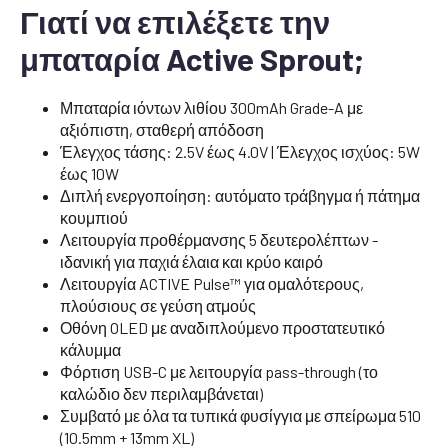
Γιατί να επιλέξετε την
μπαταρία Active Sprout;
Μπαταρία ιόντων λιθίου 300mAh Grade-A με
αξιόπιστη, σταθερή απόδοση
Έλεγχος τάσης: 2.5V έως 4.0V | Έλεγχος ισχύος: 5W
έως 10W
Διπλή ενεργοποίηση: αυτόματο τράβηγμα ή πάτημα
κουμπιού
Λειτουργία προθέρμανσης 5 δευτερολέπτων -
ιδανική για παχιά έλαια και κρύο καιρό
Λειτουργία ACTIVE Pulse™ για ομαλότερους,
πλούσιους σε γεύση ατμούς
Οθόνη OLED με αναδιπλούμενο προστατευτικό
κάλυμμα
Φόρτιση USB-C με λειτουργία pass-through (το
καλώδιο δεν περιλαμβάνεται)
Συμβατό με όλα τα τυπικά φυσίγγια με σπείρωμα 510
(10.5mm + 13mm XL)