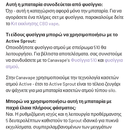
Αυτή η μπαταρία συνοδεύεται από φυσίγγιο;
Όχι - αυτή η καταχώριση αφορά μόνο την μπαταρία. Για να
αγοράσετε ένα πλήρες σετ με φυσίγγια, παρακαλούμε δείτε
το
Κιτ εκκίνησης CBD vape
.
Τι είδους φυσίγγια μπορώ να χρησιμοποιήσω με το
Active Sprout;
Οποιοδήποτε φυσίγγιο ατμού με σπείρωμα 510 θα
λειτουργήσει. Για βέλτιστα αποτελέσματα, σας συνιστούμε
να συνδυάσετε με το Canavape's
Φυσίγγια 510
και
φυσίγγια
ατμού
.
Στην Canavape χρησιμοποιούμε την τεχνολογία κασετών
ατμού Active - έτσι το Active Sprout είναι το τέλειο ζευγάρι
αν ψάχνετε για μια μπαταρία κασετών ατμού τύπου silo.
Μπορώ να χρησιμοποιήσω αυτή τη μπαταρία με
παχιά έλαια πλήρους φάσματος;
Ναι. Η ρυθμιζόμενη ισχύς και η λειτουργία προθέρμανσης
5 δευτερολέπτων καθιστούν το Sprout ιδανικό για πυκνά
εκχυλίσματα, συμπεριλαμβανομένων των μειγμάτων