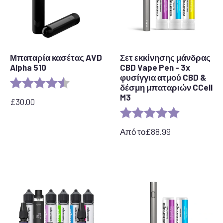
Μπαταρία κασέτας AVD
Σετ εκκίνησης μάνδρας
Alpha 510
CBD Vape Pen - 3x
φυσίγγια ατμού CBD &
Αξιολόγηση:
4,7 από 5 αστέρια
δέσμη μπαταριών CCell
M3
£
30.00
Αξιολόγηση:
5,0 από 5 ασ
Από το
£
88.99