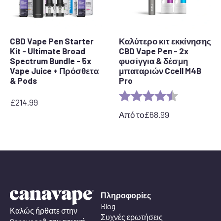
CBD Vape Pen Starter
Καλύτερο κιτ εκκίνησης
Kit - Ultimate Broad
CBD Vape Pen - 2x
Spectrum Bundle - 5x
φυσίγγια & δέσμη
Vape Juice + Πρόσθετα
μπαταριών Ccell M4B
& Pods
Pro
Αξιολόγηση:
4,7 από 5 ασ
£
214.99
Από το
£
68.99
Πληροφορίες
Blog
Καλώς ήρθατε στην
Συχνές ερωτήσεις