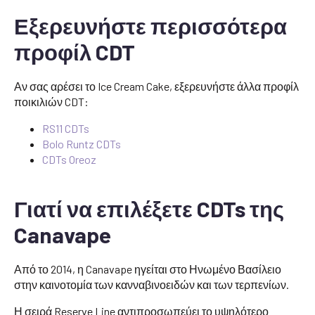
Εξερευνήστε περισσότερα
προφίλ CDT
Αν σας αρέσει το Ice Cream Cake, εξερευνήστε άλλα προφίλ
ποικιλιών CDT:
RS11 CDTs
Bolo Runtz CDTs
CDTs Oreoz
Γιατί να επιλέξετε CDTs της
Canavape
Από το 2014, η Canavape ηγείται στο Ηνωμένο Βασίλειο
στην καινοτομία των κανναβινοειδών και των τερπενίων.
Η σειρά Reserve Line αντιπροσωπεύει το υψηλότερο