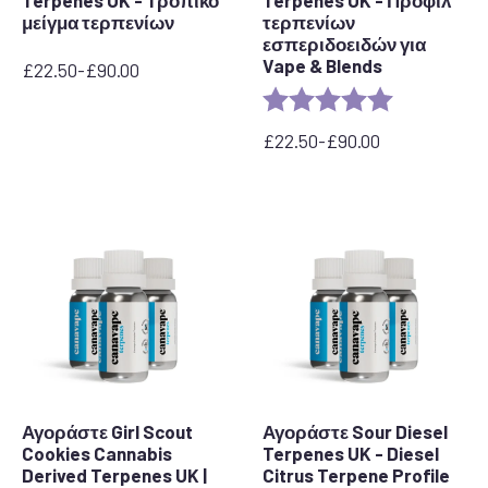
Terpenes UK - Τροπικό
Terpenes UK - Προφίλ
μείγμα τερπενίων
τερπενίων
εσπεριδοειδών για
Vape & Blends
£
22.50
-
£
90.00
Εύρος
Rating:
5.0 out of 5 
τιμών:
από
£
22.50
-
£
90.00
22,50
Εύρος
£
τιμών:
έως
από
90,00
22,50
£
£
έως
90,00
£
Αγοράστε Girl Scout
Αγοράστε Sour Diesel
Cookies Cannabis
Terpenes UK - Diesel
Derived Terpenes UK |
Citrus Terpene Profile