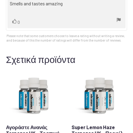
Review
Smells and tastes amazing
5
stars
text:
Vote
vote(s)
0
up
Please note that some customers choose to leave a rating without writing a review,
and because of this the number of ratings will differ from the number of reviews.
Σχετικά προϊόντα
Αγοράστε Ανανάς
Super Lemon Haze