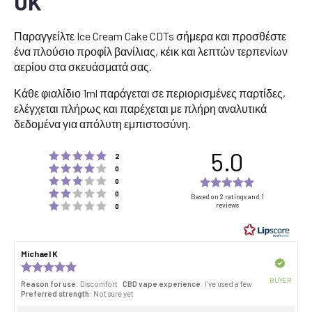
UK
Παραγγείλτε Ice Cream Cake CDTs σήμερα και προσθέστε
ένα πλούσιο προφίλ βανίλιας, κέικ και λεπτών τερπενίων
αερίου στα σκευάσματά σας.
Κάθε φιαλίδιο 1ml παράγεται σε περιορισμένες παρτίδες,
ελέγχεται πλήρως και παρέχεται με πλήρη αναλυτικά
δεδομένα για απόλυτη εμπιστοσύνη.
5.0
Rating 5 out of 5 stars
votes
2
Rating 4 out of 5 stars
votes
0
Rating 3 out of 5 stars
Rating
votes
0
Rating 2 out of 5 stars
votes
5.0
0
Based on 2 ratings and 1
Rating 1 out of 5 stars
reviews
votes
0
out
of
5
Review
Michael K
Review
stars
author:
date:
Verified
Review
rating:
BUYER
Reason for use
: Discomfort
CBD vape experience
: I’ve used a few
5.0
Purch
Preferred strength
: Not sure yet
out
date:
of