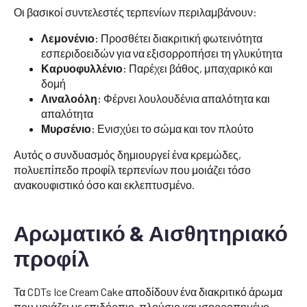
Οι βασικοί συντελεστές τερπενίων περιλαμβάνουν:
Λεμονένιο:
Προσθέτει διακριτική φωτεινότητα
εσπεριδοειδών για να εξισορροπήσει τη γλυκύτητα
Καρυοφυλλένιο:
Παρέχει βάθος, μπαχαρικό και
δομή
Λιναλοόλη:
Φέρνει λουλουδένια απαλότητα και
απαλότητα
Μυρσένιο:
Ενισχύει το σώμα και τον πλούτο
Αυτός ο συνδυασμός δημιουργεί ένα κρεμώδες,
πολυεπίπεδο προφίλ τερπενίων που μοιάζει τόσο
ανακουφιστικό όσο και εκλεπτυσμένο.
Αρωματικό & Αισθητηριακό
προφίλ
Τα CDTs Ice Cream Cake αποδίδουν ένα διακριτικό άρωμα
που μοιάζει με επιδόρπιο, πλούσιο και ισορροπημένο.