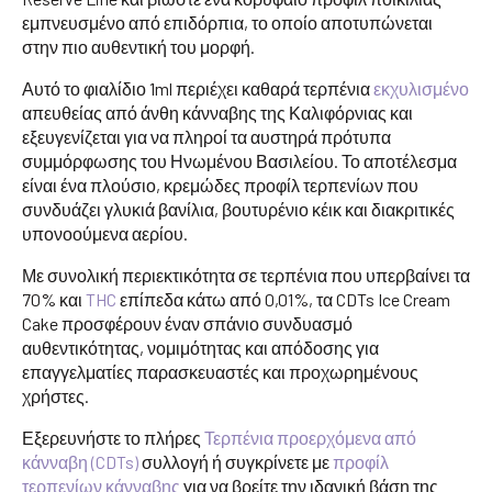
εμπνευσμένο από επιδόρπια, το οποίο αποτυπώνεται
στην πιο αυθεντική του μορφή.
Αυτό το φιαλίδιο 1ml περιέχει καθαρά τερπένια
εκχυλισμένο
απευθείας από άνθη κάνναβης της Καλιφόρνιας και
εξευγενίζεται για να πληροί τα αυστηρά πρότυπα
συμμόρφωσης του Ηνωμένου Βασιλείου. Το αποτέλεσμα
είναι ένα πλούσιο, κρεμώδες προφίλ τερπενίων που
συνδυάζει γλυκιά βανίλια, βουτυρένιο κέικ και διακριτικές
υπονοούμενα αερίου.
Με συνολική περιεκτικότητα σε τερπένια που υπερβαίνει τα
70% και
THC
επίπεδα κάτω από 0,01%, τα CDTs Ice Cream
Cake προσφέρουν έναν σπάνιο συνδυασμό
αυθεντικότητας, νομιμότητας και απόδοσης για
επαγγελματίες παρασκευαστές και προχωρημένους
χρήστες.
Εξερευνήστε το πλήρες
Τερπένια προερχόμενα από
κάνναβη (CDTs)
συλλογή ή συγκρίνετε με
προφίλ
τερπενίων κάνναβης
για να βρείτε την ιδανική βάση της