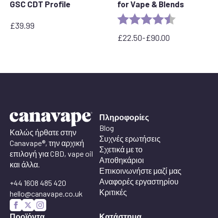
GSC CDT Profile
for Vape & Blends
Rating:
4.7 out of 5 
£
39.99
£
22.50
-
£
90.00
Εύρος
τιμών:
από
22,50
£
έως
90,00
£
Πληροφορίες
Blog
Καλώς ήρθατε στην
Συχνές ερωτήσεις
Canavape®, την αρχική
Σχετικά με το
επιλογή για CBD, vape oil
Αποθηκάριοι
και άλλα.
Επικοινωνήστε μαζί μας
Αναφορές εργαστηρίου
+44 1608 485 420
Κριτικές
hello@canavape.co.uk
Προϊόντα
Κατάστημα