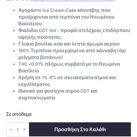
Αγοράστε Ice Cream Cake κάνναβης που
προέρχονται από τερπένια του Ηνωμένου
Βασιλείου
Φιαλίδιο CDT 1ml - προφίλ στελέχους επιδόρπιου
υψηλής ποιότητας
Γλυκιά βανίλια, κέικ και λεπτό άρωμα αερίου
100% Τερπένια προερχόμενα από κάνναβη (όχι
μείγματα βοτάνων)
THC <0.01% πλήρως συμβατό με το Ηνωμένο
Βασίλειο
Χρήση σε 1%-6% σε σκευάσματα ατμού και
εκχυλίσματος
Ιδανικό για φυσίγγια ατμού CDT και
συμπυκνώματα
Σε απόθεμα
Αγοράστε
Ice
Προσθήκη Στο Καλάθι
Cream