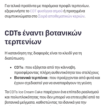
Για τελικά προϊόντα με παρόμοια προφίλ τερπενίων,
εξερευνήστε το
CDT φυσίγγια ατμού
ή προηγμένα
συμπυκνώματα στο
Σειρά αποθεματικών κεριών
.
CDTs έναντι βοτανικών
τερπενίων
Η κατανόηση της διαφοράς είναι το κλειδί για τη
διατύπωση:
CDTs:
που εξάγεται από την κάνναβη,
προσφέροντας πλήρη αυθεντικότητα του στελέχους
Βοτανικά τερπένια:
που προέρχονται από φυτά και
έχουν σχεδιαστεί για να αναπαράγουν τη γεύση
Τα CDTs Ice Cream Cake παρέχουν ένα επίπεδο ρεαλισμού
και πολυπλοκότητας που δεν μπορεί να επιτευχθεί από τα
βοτανικά μείγματα, καθιστώντας τα ιδανικά για την