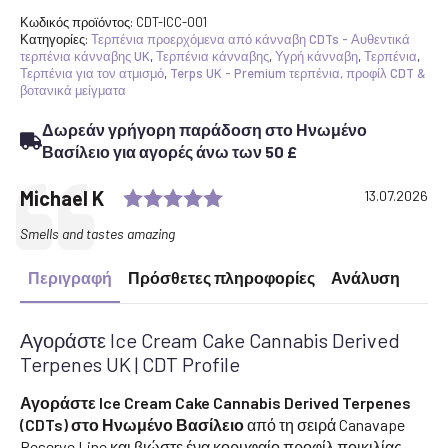
Cake
Cannabis
Κωδικός προϊόντος:
CDT-ICC-001
Derived
Κατηγορίες:
Τερπένια προερχόμενα από κάνναβη CDTs - Αυθεντικά
Terpenes
τερπένια κάνναβης UK
,
Τερπένια κάνναβης
,
Υγρή κάνναβη
,
Τερπένια
,
UK
Τερπένια για τον ατμισμό
,
Terps UK - Premium τερπένια, προφίλ CDT &
|
βοτανικά μείγματα
CDT
Profile
Δωρεάν γρήγορη παράδοση στο Ηνωμένο
ποσότητα
Βασίλειο για αγορές άνω των 50 £
Rating: 5.0 out of 5 stars
Testimonial
Author:
Michael K
Date:
13.07.2026
Text:
Smells and tastes amazing
Περιγραφή
Πρόσθετες πληροφορίες
Ανάλυση
Αγοράστε Ice Cream Cake Cannabis Derived
Terpenes UK | CDT Profile
Αγοράστε Ice Cream Cake Cannabis Derived Terpenes
(CDTs) στο Ηνωμένο Βασίλειο
από τη σειρά Canavape
Reserve Line και βιώστε ένα κορυφαίο προφίλ ποικιλίας