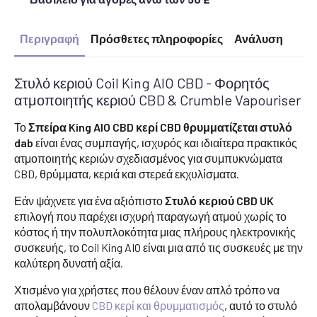
Περιγραφή
Πρόσθετες πληροφορίες
Ανάλυση
Στυλό κεριού Coil King AIO CBD - Φορητός
ατμοποιητής κεριού CBD & Crumble Vapouriser
Το
Σπείρα King AIO CBD κερί CBD θρυμματίζεται στυλό
dab
είναι ένας συμπαγής, ισχυρός και ιδιαίτερα πρακτικός
ατμοποιητής κεριών σχεδιασμένος για συμπυκνώματα
CBD, θρύμματα, κεριά και στερεά εκχυλίσματα.
Εάν ψάχνετε για ένα αξιόπιστο
Στυλό κεριού CBD UK
επιλογή που παρέχει ισχυρή παραγωγή ατμού χωρίς το
κόστος ή την πολυπλοκότητα μιας πλήρους ηλεκτρονικής
συσκευής, το Coil King AIO είναι μια από τις συσκευές με την
καλύτερη δυνατή αξία.
Χτισμένο για χρήστες που θέλουν έναν απλό τρόπο να
απολαμβάνουν
CBD κερί και θρυμματισμός
, αυτό το στυλό