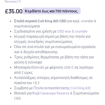
Reviews (
1
)
£
35.00
Κερδίστε έως και 700 πόντους.
Στυλό κεριού Coil King AIO CBD
για κερί, crumble &
συμπυκνώματα
Σχεδιασμένο για χρήση με
CBD wax & crumble
Ισχυρή παραγωγή ατμού με βάση την πηνίο για
ισχυρές συνεδρίες συμπυκνώματος
Όλα-σε-ένα στυλό dab με ενσωματωμένο εργαλείο
dab & δοχείο αποθήκευσης
Τρεις ρυθμίσεις θερμότητας με βάση την τάση για
γεύση ή σύννεφα
Μπαταρία 650mAh με φόρτιση USB-C σε λιγότερο
από 2 ώρες
Ανταλλάξιμες σπείρες ατμοποιητή διαθέσιμες σε
πακέτα του 1 ή 3
Συμβατό με
Πηνία αντικατάστασης Coil King AIO
Ιδανικό για
Κερί Canavape Reserve
& Συμπυκνώματα
CBD