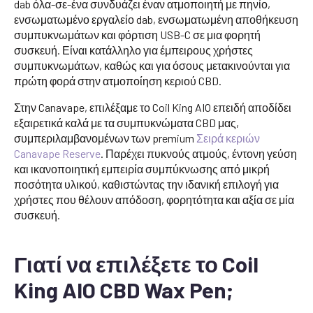
dab όλα-σε-ένα συνδυάζει έναν ατμοποιητή με πηνίο,
ενσωματωμένο εργαλείο dab, ενσωματωμένη αποθήκευση
συμπυκνωμάτων και φόρτιση USB-C σε μια φορητή
συσκευή. Είναι κατάλληλο για έμπειρους χρήστες
συμπυκνωμάτων, καθώς και για όσους μετακινούνται για
πρώτη φορά στην ατμοποίηση κεριού CBD.
Στην Canavape, επιλέξαμε το Coil King AIO επειδή αποδίδει
εξαιρετικά καλά με τα συμπυκνώματα CBD μας,
συμπεριλαμβανομένων των premium
Σειρά κεριών
Canavape Reserve
. Παρέχει πυκνούς ατμούς, έντονη γεύση
και ικανοποιητική εμπειρία συμπύκνωσης από μικρή
ποσότητα υλικού, καθιστώντας την ιδανική επιλογή για
χρήστες που θέλουν απόδοση, φορητότητα και αξία σε μία
συσκευή.
Γιατί να επιλέξετε το Coil
King AIO CBD Wax Pen;