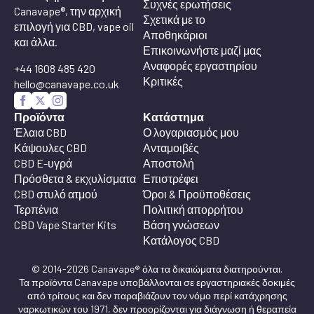
Συχνές ερωτήσεις
Canavape®, την αρχική
Σχετικά με το
επιλογή για CBD, vape oil
Αποθηκάριοι
και άλλα.
Επικοινωνήστε μαζί μας
Αναφορές εργαστηρίου
+44 1608 485 420
Κριτικές
hello@canavape.co.uk
Προϊόντα
Κατάστημα
Έλαια CBD
Ο λογαριασμός μου
Κάψουλες CBD
Ανταμοιβές
CBD E-υγρά
Αποστολή
Πρόσθετα & εκχυλίσματα
Επιστρέφει
CBD στυλό ατμού
Όροι & Προϋποθέσεις
Τερπένια
Πολιτική απορρήτου
CBD Vape Starter Kits
Βάση γνώσεων
Κατάλογος CBD
© 2014-2026 Canavape® όλα τα δικαιώματα διατηρούνται.
Τα προϊόντα Canavape υποβάλλονται σε εργαστηριακές δοκιμές
από τρίτους και δεν παραβιάζουν τον νόμο περί κατάχρησης
ναρκωτικών του 1971, δεν προορίζονται για διάγνωση ή θεραπεία