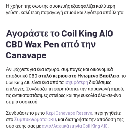
Η χρήση της σωστής συσκευής εξασφαλίζει καλύτερη
γεύση, καλύτερη παραγωγή ατμού και λιγότερα απόβλητα.
Αγοράστε το Coil King AIO
CBD Wax Pen από την
Canavape
Αν ψάχνετε για ένα ισχυρό, συμπαγές και οικονομικά
αποδοτικό
CBD στυλό κεριού στο Ηνωμένο Βασίλειο
, το
Coil King AIO είναι ένα από τα
ισχυρότερη
διαθέσιμες
επιλογές. Συνδυάζει τη φορητότητα, την παραγωγή ατμού,
τις αντικαταστάσιμες σπείρες και την ευκολία όλα-σε-ένα
σε μια συσκευή.
Συνδυάστε το με το
Κερί Canavape Reserve
, περιηγηθείτε
στο
Συμπυκνώματα CBD
, και διατηρήστε την απόδοση της
συσκευής σας με
ανταλλακτικά πηνία Coil King AIO
.