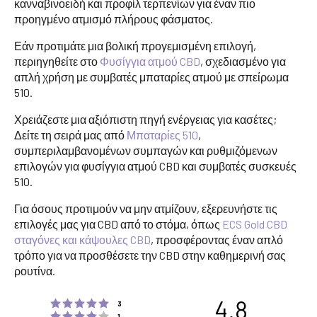
κανναβινοειδή και προφίλ τερπενίων για έναν πιο
προηγμένο ατμισμό πλήρους φάσματος.
Εάν προτιμάτε μια βολική προγεμισμένη επιλογή,
περιηγηθείτε στο
Φυσίγγια ατμού CBD
, σχεδιασμένο για
απλή χρήση με συμβατές μπαταρίες ατμού με σπείρωμα
510.
Χρειάζεστε μια αξιόπιστη πηγή ενέργειας για κασέτες;
Δείτε τη σειρά μας από
Μπαταρίες 510
,
συμπεριλαμβανομένων συμπαγών και ρυθμιζόμενων
επιλογών για φυσίγγια ατμού CBD και συμβατές συσκευές
510.
Για όσους προτιμούν να μην ατμίζουν, εξερευνήστε τις
επιλογές μας για CBD από το στόμα, όπως
ECS Gold CBD
σταγόνες και κάψουλες CBD
, προσφέροντας έναν απλό
τρόπο για να προσθέσετε την CBD στην καθημερινή σας
ρουτίνα.
4.8
Rating 5 out of 5 stars
votes
3
Rating 4 out of 5 stars
votes
1