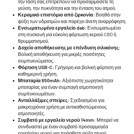
την τάση σας επιτρέπουν να προσαρμόσετε τη
γεύση, την πυκνότητα και την ένταση του ατμού.
Κεραμικό επιστόμιο από ζιρκονία:
Βοηθά στην
ψύξη των υδρατμών και παρέχει άνετη αναρρόφηση.
Ενσωματωμένο εργαλείο dab:
Ενσωματωμένο
στη συσκευή για εύκολη φόρτωση κεριού CBD ή
θρυμματισμού.
Δοχείο αποθήκευσης με επένδυση σιλικόνης:
Βολική αποθήκευση για μικρές ποσότητες
συμπυκνώματος.
Φόρτιση USB-C:
Γρήγορη και βολική φόρτιση για
καθημερινή χρήση.
Μπαταρία 650mAh:
Αξιόπιστη χωρητικότητα
μπαταρίας για έναν συμπαγή ατμοποιητή
συμπυκνωμάτων.
Ανταλλάξιμες σπείρες:
Σχεδιασμένο για
μακροχρόνια χρήση με αντικαθιστώμενους
ατμοποιητές.
Συμβατό με εργαλείο νερού 14mm:
Μπορεί να
συνδυαστεί με έναν συμβατό προσαρμογέα
εργαλείου νερού για πρόσθετη ψύξη ατμού.