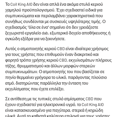
Το Coil King AIO δεν είναι απλά ένα ακόμα στυλό κεριού
χαμηλού προϋπολογισμού. Έχει σχεδιαστεί ειδικά για
συμπυκνώματα και περιλαμβάνει χαρακτηριστικά που
συνήθως συνδέονται με συσκευές υψηλότερης τιμής. Ο
σχεδιασμός "όλα σε ένα" σημαίνει ότι δεν χρειάζεστε
ξεχωριστό εργαλείο dab, εξωτερικό δοχείο αποθήκευσης ή
ογκώδη εξέδρα για να ξεκινήσετε.
Αυτός ο ατμοποιητής κεριού CBD είναι ιδιαίτερα χρήσιμος
για τους χρήστες που επιθυμούν έναν διακριτικό και
φορητό τρόπο χρήσης κεριού CBD, εκχυλισμάτων πλήρους
τήξης, θρυμματισμού και άλλων μορφών στερεών
συμπυκνωμάτων. Ο ατμοποιητής του που βασίζεται σε
πηνίο θερμαίνει γρήγορα το υλικό, παράγοντας πλούσιο
ατμό, διατηρώντας παράλληλα την ένταση του
εκχυλίσματος που έχετε επιλέξει.
Σε αντίθεση με τις τυπικές στυλό ατμίσματος CBD που
έχουν σχεδιαστεί για ηλεκτρονικό υγρό, το Coil King AIO
είναι κατασκευασμένο για παχύτερα, στερεά ή κηρώδη
υλικά. Αυτό το καθιστά καλύτερη επιλογή για τους χρήστες