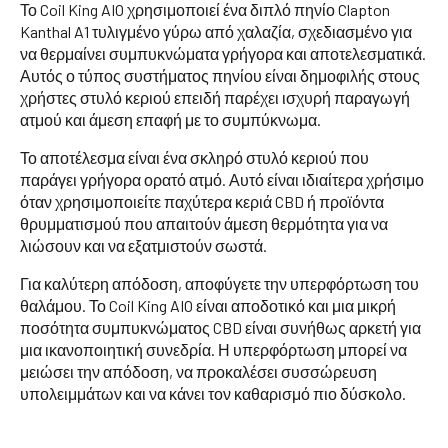
Το Coil King AIO χρησιμοποιεί ένα διπλό πηνίο Clapton
Kanthal A1 τυλιγμένο γύρω από χαλαζία, σχεδιασμένο για
να θερμαίνει συμπυκνώματα γρήγορα και αποτελεσματικά.
Αυτός ο τύπος συστήματος πηνίου είναι δημοφιλής στους
χρήστες στυλό κεριού επειδή παρέχει ισχυρή παραγωγή
ατμού και άμεση επαφή με το συμπύκνωμα.
Το αποτέλεσμα είναι ένα σκληρό στυλό κεριού που
παράγει γρήγορα ορατό ατμό. Αυτό είναι ιδιαίτερα χρήσιμο
όταν χρησιμοποιείτε παχύτερα κεριά CBD ή προϊόντα
θρυμματισμού που απαιτούν άμεση θερμότητα για να
λιώσουν και να εξατμιστούν σωστά.
Για καλύτερη απόδοση, αποφύγετε την υπερφόρτωση του
θαλάμου. Το Coil King AIO είναι αποδοτικό και μια μικρή
ποσότητα συμπυκνώματος CBD είναι συνήθως αρκετή για
μια ικανοποιητική συνεδρία. Η υπερφόρτωση μπορεί να
μειώσει την απόδοση, να προκαλέσει συσσώρευση
υπολειμμάτων και να κάνει τον καθαρισμό πιο δύσκολο.