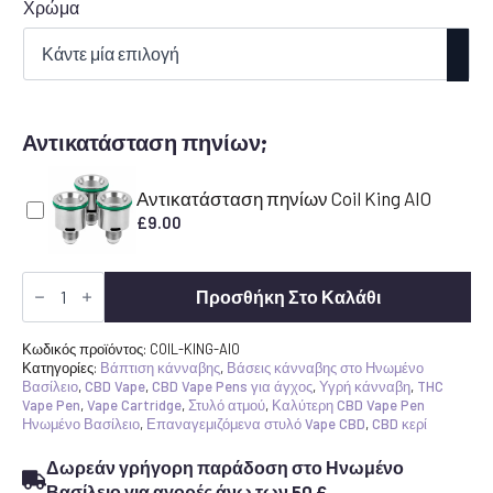
Χρώμα
Αντικατάσταση πηνίων;
Αντικατάσταση πηνίων Coil King AIO
£
9.00
Coil
King
Προσθήκη Στο Καλάθι
AIO
-
CBD
Κωδικός προϊόντος:
COIL-KING-AIO
κερί
Κατηγορίες:
Βάπτιση κάνναβης
,
Βάσεις κάνναβης στο Ηνωμένο
Crumble
Βασίλειο
,
CBD Vape
,
CBD Vape Pens για άγχος
,
Υγρή κάνναβη
,
THC
Dab
Vape Pen
,
Vape Cartridge
,
Στυλό ατμού
,
Καλύτερη CBD Vape Pen
Pen
Ηνωμένο Βασίλειο
,
Επαναγεμιζόμενα στυλό Vape CBD
,
CBD κερί
ποσότητα
Δωρεάν γρήγορη παράδοση στο Ηνωμένο
Βασίλειο για αγορές άνω των 50 £