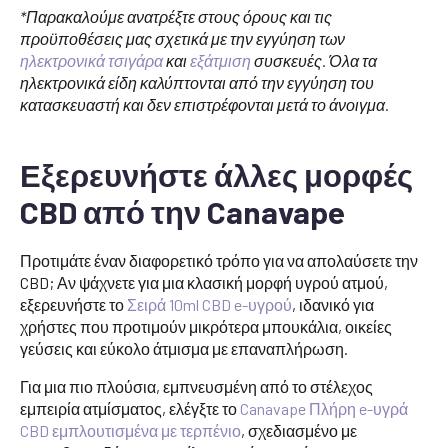
*Παρακαλούμε ανατρέξτε στους όρους και τις
προϋποθέσεις μας σχετικά με την εγγύηση των
ηλεκτρονικά τσιγάρα
και
εξάτμιση
συσκευές. Όλα τα
ηλεκτρονικά είδη καλύπτονται από την εγγύηση του
κατασκευαστή και δεν επιστρέφονται μετά το άνοιγμα.
Εξερευνήστε άλλες μορφές
CBD από την Canavape
Προτιμάτε έναν διαφορετικό τρόπο για να απολαύσετε την
CBD; Αν ψάχνετε για μια κλασική μορφή υγρού ατμού,
εξερευνήστε το
Σειρά 10ml CBD e-υγρού
, ιδανικό για
χρήστες που προτιμούν μικρότερα μπουκάλια, οικείες
γεύσεις και εύκολο άτμισμα με επαναπλήρωση.
Για μια πιο πλούσια, εμπνευσμένη από το στέλεχος
εμπειρία ατμίσματος, ελέγξτε το
Canavape Πλήρη e-υγρά
CBD εμπλουτισμένα με τερπένιο
, σχεδιασμένο με