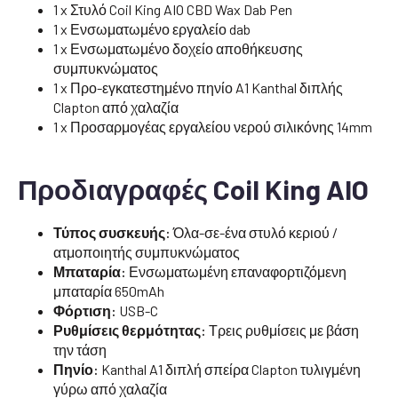
1 x Στυλό Coil King AIO CBD Wax Dab Pen
1 x Ενσωματωμένο εργαλείο dab
1 x Ενσωματωμένο δοχείο αποθήκευσης
συμπυκνώματος
1 x Προ-εγκατεστημένο πηνίο A1 Kanthal διπλής
Clapton από χαλαζία
1 x Προσαρμογέας εργαλείου νερού σιλικόνης 14mm
Προδιαγραφές Coil King AIO
Τύπος συσκευής:
Όλα-σε-ένα στυλό κεριού /
ατμοποιητής συμπυκνώματος
Μπαταρία:
Ενσωματωμένη επαναφορτιζόμενη
μπαταρία 650mAh
Φόρτιση:
USB-C
Ρυθμίσεις θερμότητας:
Τρεις ρυθμίσεις με βάση
την τάση
Πηνίο:
Kanthal A1 διπλή σπείρα Clapton τυλιγμένη
γύρω από χαλαζία