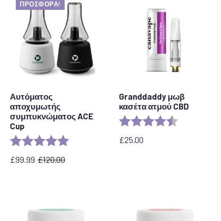
ΠΡΟΣΦΟΡΆ!
Αυτόματος
Granddaddy μωβ
αποχυμωτής
κασέτα ατμού CBD
συμπυκνώματος ACE
Rating:
4.5 out of 5 
Cup
£
25.00
Rating:
5.0 out of 5 stars
£
99.99
£
120.00
Η
Η
αρχική
τρέχουσα
τιμή
τιμή
ήταν:
είναι:
120,00
99,99
£.
£.