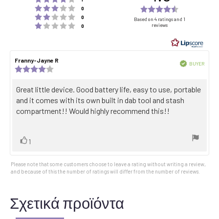
Rating 3 out of 5 stars
Rating
votes
0
Rating 2 out of 5 stars
votes
4.8
0
Based on 4 ratings and 1
Rating 1 out of 5 stars
reviews
votes
0
out
of
5
Review
Franny-Jayne R
Review
stars
Verified
BUYER
author:
date:
Review
Purch
rating:
date:
4.0
Review
Great little device. Good battery life, easy to use, portable
out
text:
and it comes with its own built in dab tool and stash
of
5
compartment!! Would highly recommend this!!
stars
Vote
vote(s)
1
up
Please note that some customers choose to leave a rating without writing a review,
and because of this the number of ratings will differ from the number of reviews.
Σχετικά προϊόντα