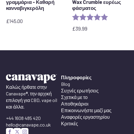
γραμμάρια - Καθαρή
Wax Crumble ευρέως
κανναβιγκερόλη
φάσματος
Rating:
5.0 out of 5 
£
145.00
£
39.99
Πληροφορίες
Blog
Καλώς ήρθατε στην
Συχνές ερωτήσεις
Canavape®, την αρχική
Σχετικά με το
επιλογή για CBD, vape oil
Αποθηκάριοι
και άλλα.
Επικοινωνήστε μαζί μας
Αναφορές εργαστηρίου
+44 1608 485 420
Κριτικές
hello@canavape.co.uk