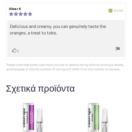
Review
Oliver K
Review
Verified
BUYER
author:
date:
Review
Purch
rating:
date:
5.0
Review
Delicious and creamy, you can genuinely taste the
out
text:
oranges, a treat to toke.
of
5
stars
Vote
vote(s)
1
up
Please note that some customers choose to leave a rating without writing a review,
and because of this the number of ratings will differ from the number of reviews.
Σχετικά προϊόντα