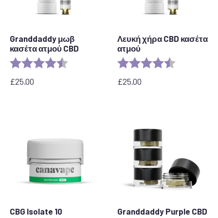
Granddaddy μωβ
Λευκή χήρα CBD κασέτα
κασέτα ατμού CBD
ατμού
Rating:
4.5 out of 5 stars
Rating:
4.6 out of 5 
£
25.00
£
25.00
CBG Isolate 10
Granddaddy Purple CBD