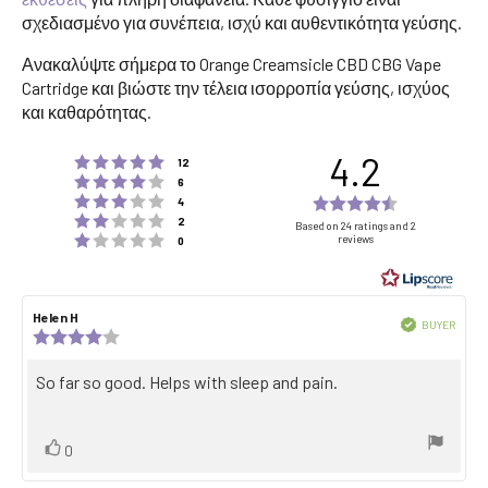
σχεδιασμένο για συνέπεια, ισχύ και αυθεντικότητα γεύσης.
Ανακαλύψτε σήμερα το Orange Creamsicle CBD CBG Vape
Cartridge και βιώστε την τέλεια ισορροπία γεύσης, ισχύος
και καθαρότητας.
4.2
Rating 5 out of 5 stars
votes
12
Rating 4 out of 5 stars
votes
6
Rating 3 out of 5 stars
Rating
votes
4
Rating 2 out of 5 stars
votes
4.2
2
Based on 24 ratings and 2
Rating 1 out of 5 stars
reviews
votes
0
out
of
5
Review
Helen H
Review
stars
Verified
BUYER
author:
date:
Review
Purch
rating:
date:
4.0
Review
So far so good. Helps with sleep and pain.
out
text:
of
5
stars
Vote
vote(s)
0
up