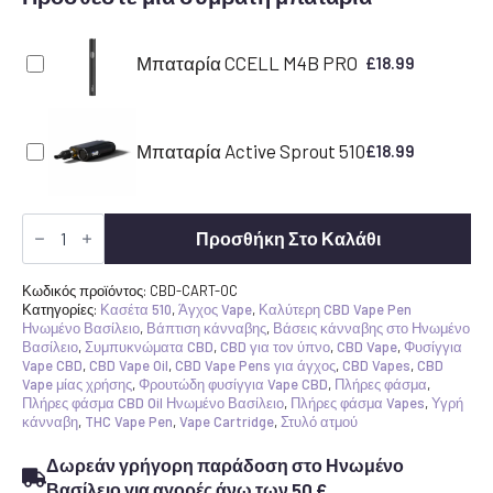
Μπαταρία CCELL M4B PRO
£
18.99
Μπαταρία Active Sprout 510
£
18.99
Πορτοκαλί
Creamsicle
Προσθήκη Στο Καλάθι
CBD
Vape
Cartridge
Κωδικός προϊόντος:
CBD-CART-OC
ποσότητα
Κατηγορίες:
Κασέτα 510
,
Άγχος Vape
,
Καλύτερη CBD Vape Pen
Ηνωμένο Βασίλειο
,
Βάπτιση κάνναβης
,
Βάσεις κάνναβης στο Ηνωμένο
Βασίλειο
,
Συμπυκνώματα CBD
,
CBD για τον ύπνο
,
CBD Vape
,
Φυσίγγια
Vape CBD
,
CBD Vape Oil
,
CBD Vape Pens για άγχος
,
CBD Vapes
,
CBD
Vape μίας χρήσης
,
Φρουτώδη φυσίγγια Vape CBD
,
Πλήρες φάσμα
,
Πλήρες φάσμα CBD Oil Ηνωμένο Βασίλειο
,
Πλήρες φάσμα Vapes
,
Υγρή
κάνναβη
,
THC Vape Pen
,
Vape Cartridge
,
Στυλό ατμού
Δωρεάν γρήγορη παράδοση στο Ηνωμένο
Βασίλειο για αγορές άνω των 50 £