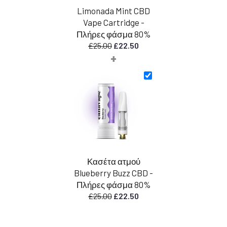
Limonada Mint CBD
Vape Cartridge -
Πλήρες φάσμα 80%
Η
Η
£
25.00
£
22.50
+
αρχική
τρέχουσα
τιμή
τιμή
ήταν:
είναι:
£25.00.
£22.50.
Κασέτα ατμού
Blueberry Buzz CBD -
Πλήρες φάσμα 80%
Η
Η
£
25.00
£
22.50
αρχική
τρέχουσα
τιμή
τιμή