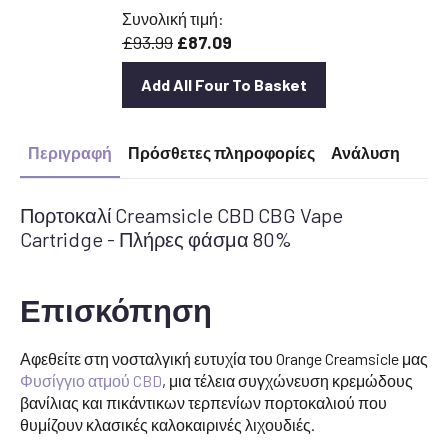
ήταν:
είναι:
Συνολική τιμή:
£25.00.
£22.50.
£93.99
£87.09
Add All Four To Basket
Περιγραφή
Πρόσθετες πληροφορίες
Ανάλυση
Πορτοκαλί Creamsicle CBD CBG Vape
Cartridge - Πλήρες φάσμα 80%
Επισκόπηση
Αφεθείτε στη νοσταλγική ευτυχία του Orange Creamsicle μας
Φυσίγγιο ατμού CBD
, μια τέλεια συγχώνευση κρεμώδους
βανίλιας και πικάντικων τερπενίων πορτοκαλιού που
θυμίζουν κλασικές καλοκαιρινές λιχουδιές.