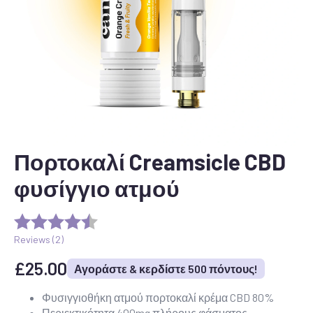
Πορτοκαλί Creamsicle CBD
φυσίγγιο ατμού
Reviews (
2
)
£
25.00
Αγοράστε & κερδίστε 500 πόντους!
Φυσιγγιοθήκη ατμού πορτοκαλί κρέμα CBD 80%
Περιεκτικότητα 400mg πλήρους φάσματος