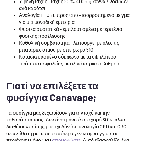
Υψηλή ισχύς - ισχύς 80%, 400mg κανναβινοειδών
ανά καρότσι
Αναλογία 1:1 CBD προς CBG - ισορροπημένο μείγμα
για μια μοναδική εμπειρία
Φυσικά συστατικά - εμπλουτισμένα με τερπένια
φυσικής προέλευσης
Καθολική συμβατότητα - λειτουργεί με όλες τις
μπαταρίες ατμού με σπείρωμα 510
Κατασκευασμένο σύμφωνα με τα υψηλότερα
πρότυπα ασφαλείας με υλικό ιατρικού βαθμού
Γιατί να επιλέξετε τα
φυσίγγια Canavape;
Τα φυσίγγια μας ξεχωρίζουν για την ισχύ και την
καθαρότητά τους. Δεν είναι μόνο ένα ισχυρό 80%, αλλά
διαθέτουν επίσης μια σχεδόν ίση αναλογία CBD και CBG -
σε αντίθεση με τα περισσότερα γενικά φυσίγγια που
περιέχουν μόνο CBD
απομονώστε
. Αυτό εξασφαλίζει ένα