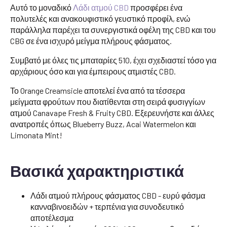
Αυτό το μοναδικό
Λάδι ατμού CBD
προσφέρει ένα
πολυτελές και ανακουφιστικό γευστικό προφίλ, ενώ
παράλληλα παρέχει τα συνεργιστικά οφέλη της CBD και του
CBG σε ένα ισχυρό μείγμα πλήρους φάσματος.
Συμβατό με όλες τις μπαταρίες 510, έχει σχεδιαστεί τόσο για
αρχάριους όσο και για έμπειρους ατμιστές CBD.
Το Orange Creamsicle αποτελεί ένα από τα τέσσερα
μείγματα φρούτων που διατίθενται στη σειρά φυσιγγίων
ατμού Canavape Fresh & Fruity CBD. Εξερευνήστε και άλλες
ανατροπές όπως Blueberry Buzz, Acai Watermelon και
Limonata Mint!
Βασικά χαρακτηριστικά
Λάδι ατμού πλήρους φάσματος CBD - ευρύ φάσμα
κανναβινοειδών + τερπένια για συνοδευτικό
αποτέλεσμα