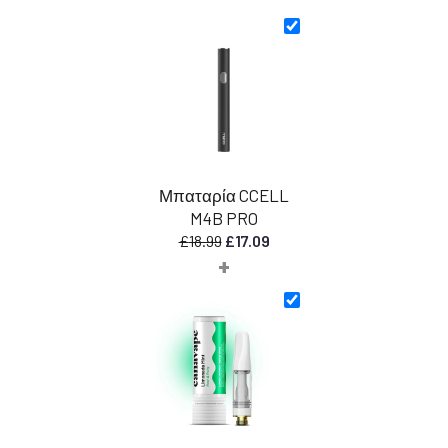
Μπαταρία CCELL
M4B PRO
Η
Η
£
18.99
£
17.09
+
αρχική
τρέχουσα
τιμή
τιμή
ήταν:
είναι:
£18.99.
£17.09.