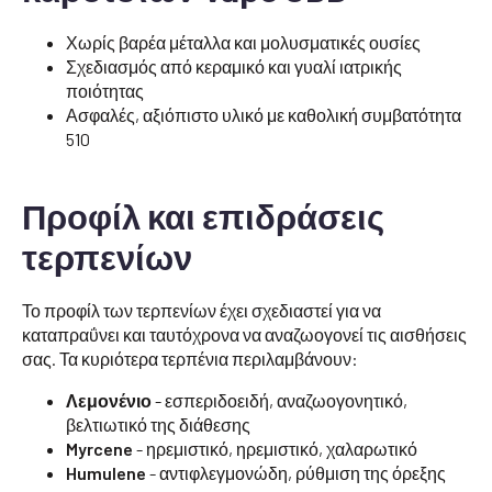
Χωρίς βαρέα μέταλλα και μολυσματικές ουσίες
Σχεδιασμός από κεραμικό και γυαλί ιατρικής
ποιότητας
Ασφαλές, αξιόπιστο υλικό με καθολική συμβατότητα
510
Προφίλ και επιδράσεις
τερπενίων
Το προφίλ των τερπενίων έχει σχεδιαστεί για να
καταπραΰνει και ταυτόχρονα να αναζωογονεί τις αισθήσεις
σας. Τα κυριότερα τερπένια περιλαμβάνουν:
Λεμονένιο
- εσπεριδοειδή, αναζωογονητικό,
βελτιωτικό της διάθεσης
Myrcene
- ηρεμιστικό, ηρεμιστικό, χαλαρωτικό
Humulene
- αντιφλεγμονώδη, ρύθμιση της όρεξης