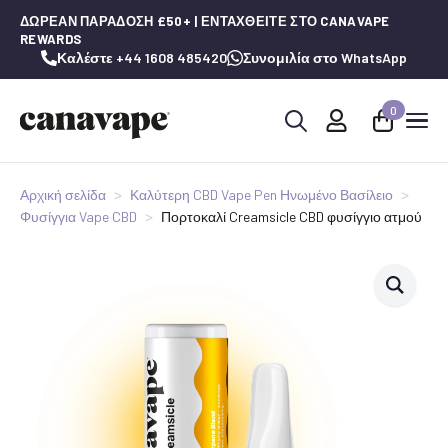
ΔΩΡΕΆΝ ΠΑΡΆΔΟΣΗ £50+ | ΕΝΤΑΧΘΕΊΤΕ ΣΤΟ CANAVAPE
REWARDS
Καλέστε +44 1608 485420
Συνομιλία στο WhatsApp
0
Αναζήτηση
για:
Αρχική σελίδα
Καλύτερη CBD Vape Pen Ηνωμένο Βασίλειο
Φυσίγγια Vape CBD
Πορτοκαλί Creamsicle CBD φυσίγγιο ατμού