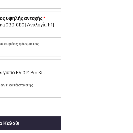
ος υψηλής αντοχής
mg CBD-CBG | Αναλογία 1:1 |
ού ευρέος φάσματος
για το EVIO M Pro Kit.
ds αντικατάστασης
ο Καλάθι