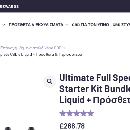
 REWARDS
ΠΡΌΣΘΕΤΑ & ΕΚΧΥΛΊΣΜΑΤΑ
CBD ΓΙΑ ΤΟΝ ΎΠΝΟ
CBD ΣΤΥ
Επαναγεμιζόμενα στυλό Vape CBD
omplete CBD e Liquid + Πρόσθετα & Περισσότερα
Ultimate Full Sp
Starter Kit Bundl
Liquid + Πρόσθε
£
266.78