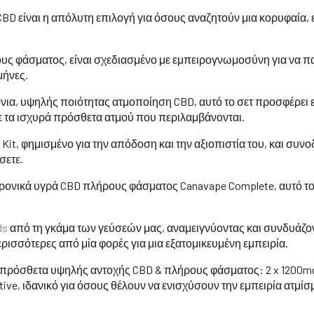
 CBD είναι η απόλυτη επιλογή για όσους αναζητούν μια κορυφαία,
υς φάσματος, είναι σχεδιασμένο με εμπειρογνωμοσύνη για να πα
μήνες.
όνια, υψηλής ποιότητας ατμοποίηση CBD, αυτό το σετ προσφέρει 
ε τα ισχυρά πρόσθετα ατμού που περιλαμβάνονται.
o Kit, φημισμένο για την απόδοση και την αξιοπιστία του, και συ
σετε.
ρονικά υγρά CBD πλήρους φάσματος Canavape Complete, αυτό τ
ds
από τη γκάμα των γεύσεών μας, αναμειγνύοντας και συνδυάζον
ερισσότερες από μία φορές για μια εξατομικευμένη εμπειρία.
 πρόσθετα υψηλής αντοχής CBD & πλήρους φάσματος: 2 x 1200mg 
ive, ιδανικό για όσους θέλουν να ενισχύσουν την εμπειρία ατμίσ