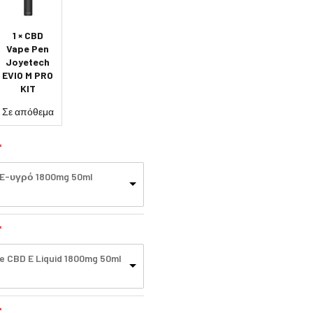
1 × CBD
Vape Pen
Joyetech
EVIO M PRO
KIT
Σε απόθεμα
 E-υγρό 1800mg 50ml
e CBD E Liquid 1800mg 50ml