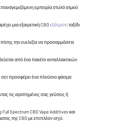
 επαναγεμιζόμενη εμπειρία στυλό ατμού
ρέχει μια εξαιρετική CBD
εξάτμιση
ταξίδι
επίσης την ευελιξία να προσαρμόσετε
νοδεύεται από ένα πακέτο ανταλλακτικών
ο σετ προσφέρει ένα πλούσιο φάσμα
τας τις αγαπημένες σας γεύσεις ή
Full Spectrum CBD Vape Additives και
ματος της CBD με επιπλέον ισχύ.