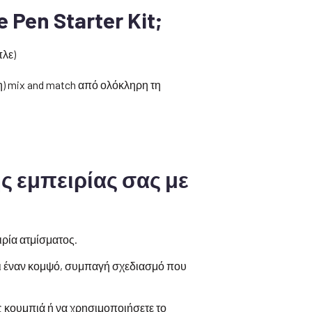
 Pen Starter Kit;
πλε)
η) mix and match από ολόκληρη τη
ης εμπειρίας σας με
ιρία ατμίσματος.
ει έναν κομψό, συμπαγή σχεδιασμό που
ς κουμπιά ή να χρησιμοποιήσετε το