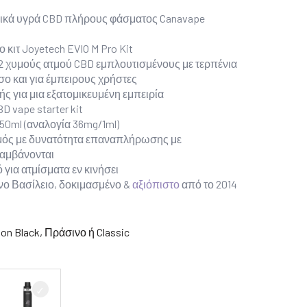
νικά υγρά CBD πλήρους φάσματος Canavape
κιτ Joyetech EVIO M Pro Kit
2 χυμούς ατμού CBD εμπλουτισμένους με τερπένια
σο και για έμπειρους χρήστες
 για μια εξατομικευμένη εμπειρία
 vape starter kit
50ml (αναλογία 36mg/1ml)
μός με δυνατότητα επαναπλήρωσης με
λαμβάνονται
 για ατμίσματα εν κινήσει
ο Βασίλειο, δοκιμασμένο &
αξιόπιστο
από το 2014
on Black, Πράσινο ή Classic