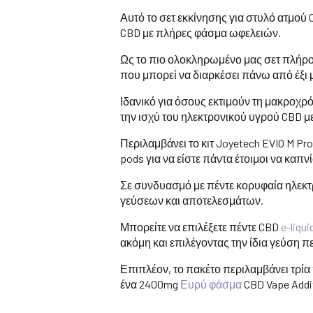
Αυτό το σετ εκκίνησης για στυλό ατμού
CBD με πλήρες φάσμα ωφελειών.
Ως το πιο ολοκληρωμένο μας σετ πλήρο
που μπορεί να διαρκέσει πάνω από έξι 
Ιδανικό για όσους εκτιμούν τη μακροχρ
την ισχύ του ηλεκτρονικού υγρού CBD μ
Περιλαμβάνει το κιτ Joyetech EVIO M Pr
pods για να είστε πάντα έτοιμοι να καπνί
Σε συνδυασμό με πέντε κορυφαία ηλεκτ
γεύσεων και αποτελεσμάτων.
Μπορείτε να επιλέξετε πέντε CBD
e-liqui
ακόμη και επιλέγοντας την ίδια γεύση π
Επιπλέον, το πακέτο περιλαμβάνει τρία
ένα 2400mg
Ευρύ φάσμα
CBD Vape Addit