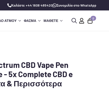
Καλέστε +44 1608 485420
Συνομιλία στο WhatsApp
0
ΛΌ ΑΤΜΟΎ
ΦΆΣΜΑ
ΜΆΘΕΤΕ
Αναζήτηση
για:
ectrum CBD Vape Pen
e - 5x Complete CBD e
τα & Περισσότερα