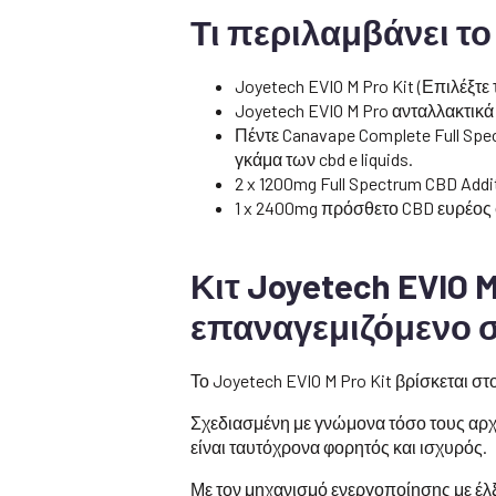
Τι περιλαμβάνει το 
Joyetech EVIO M Pro Kit (Επιλέξ
Joyetech EVIO M Pro ανταλλακτικά
Πέντε Canavape Complete Full Spe
γκάμα των cbd e liquids.
2 x 1200mg Full Spectrum CBD Addi
1 x 2400mg πρόσθετο CBD ευρέος 
Κιτ Joyetech EVIO 
επαναγεμιζόμενο 
Το Joyetech EVIO M Pro Kit βρίσκεται 
Σχεδιασμένη με γνώμονα τόσο τους αρχ
είναι ταυτόχρονα φορητός και ισχυρός.
Με τον μηχανισμό ενεργοποίησης με έλξ