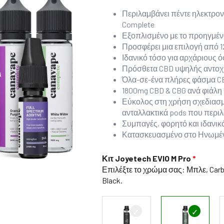
Περιλαμβάνει πέντε ηλεκτρο
Complete
Εξοπλισμένο με το προηγμένο 
Προσφέρει μια επιλογή από 1
Ιδανικό τόσο για αρχάριους ό
Πρόσθετα CBD υψηλής αντοχής
Όλα-σε-ένα πλήρες φάσμα CBD
1800mg CBD & CBG ανά φιάλη 
Εύκολος στη χρήση σχεδιασ
ανταλλακτικά pods που περι
Συμπαγές, φορητό και ιδανικό
Κατασκευασμένο στο Ηνωμέν
Κιτ Joyetech EVIO M Pro
Επιλέξτε το χρώμα σας: Μπλε, Carb
Black.