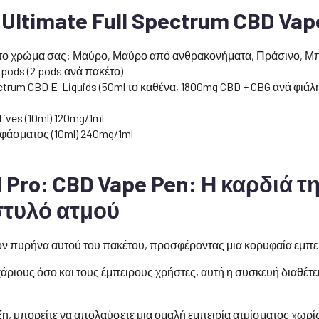
Ultimate Full Spectrum CBD Vape
τε το χρώμα σας: Μαύρο, Μαύρο από ανθρακονήματα, Πράσινο, Μ
 pods (2 pods ανά πακέτο)
ctrum CBD E-Liquids (50ml το καθένα, 1800mg CBD + CBG ανά φιάλ
tives (10ml) 120mg/1ml
φάσματος (10ml) 240mg/1ml
M Pro: CBD Vape Pen: Η καρδιά τ
στυλό ατμού
στον πυρήνα αυτού του πακέτου, προσφέροντας μια κορυφαία εμπε
άριους όσο και τους έμπειρους χρήστες, αυτή η συσκευή διαθέτ
η, μπορείτε να απολαύσετε μια ομαλή εμπειρία ατμίσματος χωρί