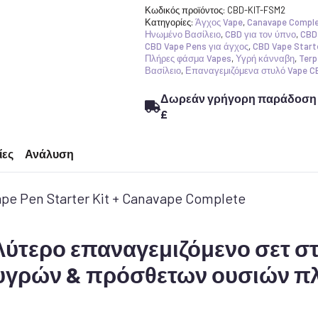
Κωδικός προϊόντος:
CBD-KIT-FSM2
Κατηγορίες:
Άγχος Vape
,
Canavape Comple
Ηνωμένο Βασίλειο
,
CBD για τον ύπνο
,
CBD
CBD Vape Pens για άγχος
,
CBD Vape Starte
Πλήρες φάσμα Vapes
,
Υγρή κάνναβη
,
Terp
Βασίλειο
,
Επαναγεμιζόμενα στυλό Vape C
Δωρεάν γρήγορη παράδοση σ
£
ίες
Ανάλυση
e Pen Starter Kit + Canavape Complete
λύτερο επαναγεμιζόμενο σετ στ
 υγρών & πρόσθετων ουσιών π