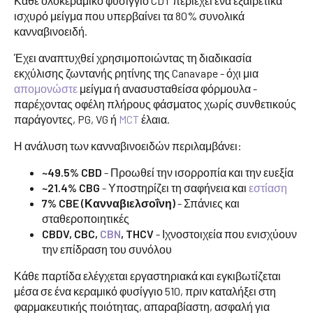
Κάθε ολοκεραμικό φυσίγγιο CDT περιέχει ένα εξαιρετικά
ισχυρό μείγμα που υπερβαίνει τα 80% συνολικά
κανναβινοειδή.
Έχει αναπτυχθεί χρησιμοποιώντας τη διαδικασία
εκχύλισης ζωντανής ρητίνης της Canavape - όχι μια
απομονώστε
μείγμα ή ανασυσταθείσα φόρμουλα -
παρέχοντας οφέλη πλήρους φάσματος χωρίς συνθετικούς
παράγοντες, PG, VG ή
MCT
έλαια.
Η ανάλυση των κανναβινοειδών περιλαμβάνει:
~49.5% CBD
- Προωθεί την ισορροπία και την ευεξία
~21.4% CBG
- Υποστηρίζει τη σαφήνεια και
εστίαση
7% CBE (Κανναβιελσοΐνη)
- Σπάνιες και
σταθεροποιητικές
CBDV, CBC,
CBN
, THCV
- Ιχνοστοιχεία που ενισχύουν
την επίδραση του συνόλου
Κάθε παρτίδα ελέγχεται εργαστηριακά και εγκιβωτίζεται
μέσα σε ένα κεραμικό φυσίγγιο 510, πριν καταλήξει στη
φαρμακευτικής ποιότητας, απαραβίαστη, ασφαλή για