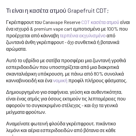
Τι είναι η κασέτα ατμού Grapefruit CDT;
Γκρέιπφρουτ του Canavape Reserve
CDT κασέτα ατμού
είναι
ένα ισχυρό & premium vape cart εμποτισμένο με 100% που
προέρχεται από κάνναβη
τερπένια
εκχυλισμένο
από
ζωντανά άνθη γκρέιπφρουτ - όχι συνθετικά ή βοτανικά
αρώματα.
Αυτό το υβρίδιο με σατίβα προσφέρει μια ζωντανή γροθιά
εσπεριδοειδών που υποστηρίζεται από μια διακριτικά
σκανταλιάρικη υπόκρουση, με πάνω από 80% συνολικά
κανναβινοειδή και ένα
νομική
προφίλ πλήρους φάσματος.
Δημιουργημένο για σαφήνεια, γεύση και αυθεντικότητα,
είναι ένας ατμός για όσους εκτιμούν τις λεπτομέρειες που
αφορούν το συγκεκριμένο στέλεχος - και όχι τα γενικά
μείγματα φρούτων.
Αναμείνατε φωτεινή φλούδα γκρέιπφρουτ, πικάντικο
λεμόνι και αέρια εσπεριδοειδών από βότανα σε κάθε