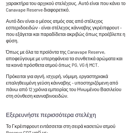
χαρακτήρα του αρχικού στελέχους. Αυτό είναι που κάνει το
Canavape Reserve διαφορετικό.
Αυτό δεν είναι ο μέσος ατμός σας από στέλεχος
εσπεριδοειδών - είναι στέλεχος κάνναβης γκρέιπφρουτ -
που εξάγεται και παραδίδεται ακριβώς όπως προέβλεπε η
φύση.
Όπως με όλα τα προϊόντα της Canavape Reserve,
αποφεύγουμε με υπερηφάνεια τα συνθετικά αρώματα και
τα κοινά πρόσθετα ατμού όπως PG, VG ή MCT.
Πρόκειται για αγνή, ισχυρή, νόμιμη, εργαστηριακά
επαληθευμένη γεύση κάνναβης - υποστηριζόμενη από
πάνω από 12 χρόνια εμπειρίας του Ηνωμένου Βασιλείου
στη σύνθεση κανναβινοειδών.
Εξερευνήστε περισσότερα στελέχη
Το Γκρέιπφρουτ εντάσσεται στη σειρά κασετών ατμού
Reserve CDT μαζί με: