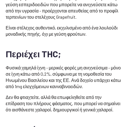
γεύση εσπεριδοειδών που μπορείτε να ανιχνεύσετε κάτω
από την υγρασία - προέρχονται απευθείας από το προφίλ
τερπενίων του στελέχους Grapefruit.
Είναι στέλεχος αυθεντικό, εκχυλισμένο από ένα λουλούδι
μοναδικής πηγής, όχι με γεύση φρούτων.
Περιέχει THC;
Φυσικά χαμηλά ίχνη - μερικές φορές μη ανιχνεύσιμα - μόνο
σε ίχνη κάτω από 0,2%, σύμφωνα με τη νομοθεσία του
Ηνωμένου Βασιλείου και της ΕΕ. Ανά δοχείο υπάρχει κάτω
από 1mg ελεγχόμενων κανναβινοειδών.
Δεν θα φτιαχτείτε, αλλά θα επωφεληθείτε από την
επίδραση του πλήρους φάσματος, που μπορεί να σημαίνει
ότι αισθάνεστε χαλαροί, δημιουργικοί ή γενικά χαλαροί.