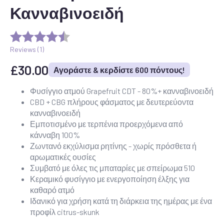
Κανναβινοειδή
Reviews (
1
)
£
30.00
Αγοράστε & κερδίστε 600 πόντους!
Φυσίγγιο ατμού Grapefruit CDT - 80%+ κανναβινοειδή
CBD + CBG πλήρους φάσματος με δευτερεύοντα
κανναβινοειδή
Εμποτισμένο με τερπένια προερχόμενα από
κάνναβη 100%
Ζωντανό εκχύλισμα ρητίνης - χωρίς πρόσθετα ή
αρωματικές ουσίες
Συμβατό με όλες τις μπαταρίες με σπείρωμα 510
Κεραμικό φυσίγγιο με ενεργοποίηση έλξης για
καθαρό ατμό
Ιδανικό για χρήση κατά τη διάρκεια της ημέρας με ένα
προφίλ citrus-skunk