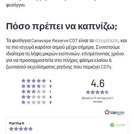
φυσίγγιο.
Πόσο πρέπει να καπνίζω;
Τα φυσίγγια Canavape Reserve CDT είναι τα
ισχυρότερη
, και
το πιο ισχυρό καρότσι ατμού μέχρι σήμερα. Συνιστούμε
ιδιαίτερα τη λήψη μικρών εισπνοών, επιτρέποντας χρόνο
για να προσαρμοστείτε στο πλήρες φάσμα ελαίου &
ζωντανού εκχυλίσματος ρητίνης που περιέχει CDTs.
4.6
Rating 5 out of 5 stars
votes
4
Rating 4 out of 5 stars
votes
0
Rating 3 out of 5 stars
Rating
votes
1
Rating 2 out of 5 stars
votes
4.6
0
Based on 5 ratings and 1
Rating 1 out of 5 stars
reviews
votes
0
out
of
5
Review
Martha H
Review
stars
Verified
BUYER
author:
date:
Review
Purch
rating:
date: