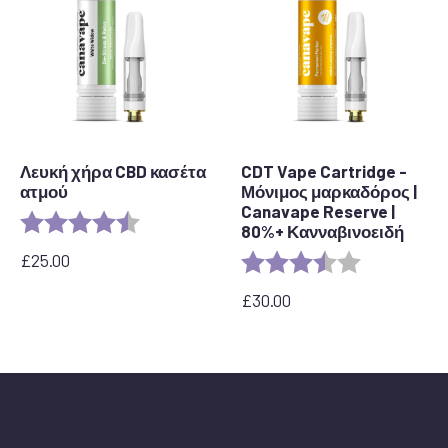
Λευκή χήρα CBD κασέτα
CDT Vape Cartridge -
ατμού
Μόνιμος μαρκαδόρος |
Canavape Reserve |
Rating:
4.6 out of 5 stars
80%+ Κανναβινοειδή
£
25.00
Rating:
3.7 out of 5 
£
30.00