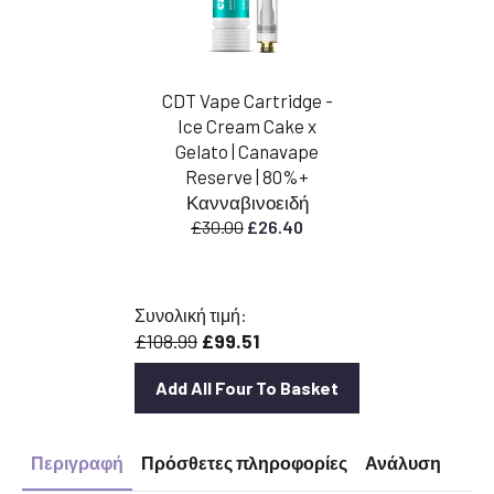
CDT Vape Cartridge -
Ice Cream Cake x
Gelato | Canavape
Reserve | 80%+
Κανναβινοειδή
Η
Η
£
30.00
£
26.40
αρχική
τρέχουσα
τιμή
τιμή
ήταν:
είναι:
Συνολική τιμή:
£30.00.
£26.40.
£108.99
£99.51
Add All Four To Basket
Περιγραφή
Πρόσθετες πληροφορίες
Ανάλυση