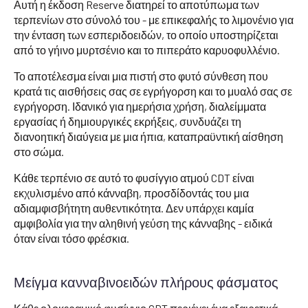
Αυτή η έκδοση Reserve διατηρεί το αποτύπωμα των
τερπενίων στο σύνολό του - με επικεφαλής το λιμονένιο για
την ένταση των εσπεριδοειδών, το οποίο υποστηρίζεται
από το γήινο μυρτσένιο και το πιπεράτο καρυοφυλλένιο.
Το αποτέλεσμα είναι μια πιστή στο φυτό σύνθεση που
κρατά τις αισθήσεις σας σε εγρήγορση και το μυαλό σας σε
εγρήγορση. Ιδανικό για ημερήσια χρήση, διαλείμματα
εργασίας ή δημιουργικές εκρήξεις, συνδυάζει τη
διανοητική διαύγεια με μια ήπια, καταπραϋντική αίσθηση
στο σώμα.
Κάθε τερπένιο σε αυτό το φυσίγγιο ατμού CDT είναι
εκχυλισμένο από κάνναβη, προσδίδοντάς του μια
αδιαμφισβήτητη αυθεντικότητα. Δεν υπάρχει καμία
αμφιβολία για την αληθινή γεύση της κάνναβης - ειδικά
όταν είναι τόσο φρέσκια.
Μείγμα κανναβινοειδών πλήρους φάσματος