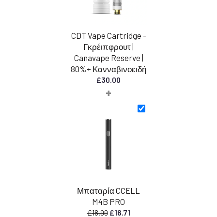
CDT Vape Cartridge -
Γκρέιπφρουτ |
Canavape Reserve |
80%+ Κανναβινοειδή
£
30.00
+
Μπαταρία CCELL
M4B PRO
Η
Η
£
18.99
£
16.71