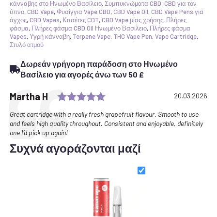
Reserve
κάνναβης στο Ηνωμένο Βασίλειο
,
Συμπυκνώματα CBD
,
CBD για τον
|
ύπνο
,
CBD Vape
,
Φυσίγγια Vape CBD
,
CBD Vape Oil
,
CBD Vape Pens για
80%+
άγχος
,
CBD Vapes
,
Κασέτες CDT
,
CBD Vape μίας χρήσης
,
Πλήρες
Cannabinoids
φάσμα
,
Πλήρες φάσμα CBD Oil Ηνωμένο Βασίλειο
,
Πλήρες φάσμα
ποσότητα
Vapes
,
Υγρή κάνναβη
,
Terpene Vape
,
THC Vape Pen
,
Vape Cartridge
,
Στυλό ατμού
Δωρεάν γρήγορη παράδοση στο Ηνωμένο
Βασίλειο για αγορές άνω των 50 £
Rating: 5.0 out of 5 stars
Testimonial
Author:
Martha H
Date:
20.03.2026
Text:
Great cartridge with a really fresh grapefruit flavour. Smooth to use
and feels high quality throughout. Consistent and enjoyable, definitely
one I’d pick up again!
Συχνά αγοράζονται μαζί