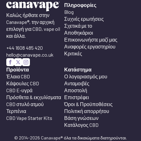
Πληροφορίες
Blog
Καλώς ήρθατε στην
Συχνές ερωτήσεις
Canavape®, την αρχική
Σχετικά με το
επιλογή για CBD, vape oil
Αποθηκάριοι
και άλλα.
Επικοινωνήστε μαζί μας
Αναφορές εργαστηρίου
+44 1608 485 420
Κριτικές
hello@canavape.co.uk
Προϊόντα
Κατάστημα
Έλαια CBD
Ο λογαριασμός μου
Κάψουλες CBD
Ανταμοιβές
CBD E-υγρά
Αποστολή
Πρόσθετα & εκχυλίσματα
Επιστρέφει
CBD στυλό ατμού
Όροι & Προϋποθέσεις
Τερπένια
Πολιτική απορρήτου
CBD Vape Starter Kits
Βάση γνώσεων
Κατάλογος CBD
© 2014-2026 Canavape® όλα τα δικαιώματα διατηρούνται.