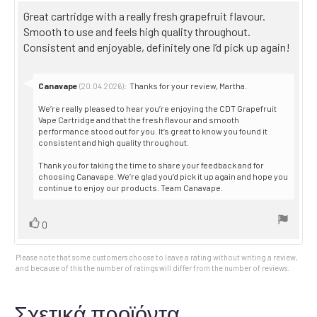
5.0
Review
Great cartridge with a really fresh grapefruit flavour.
out
text:
Smooth to use and feels high quality throughout.
of
5
Consistent and enjoyable, definitely one I’d pick up again!
stars
Reply
Canavape
:
Thanks for your review, Martha.
(20.04.2026)
from:
We’re really pleased to hear you’re enjoying the CDT Grapefruit
Vape Cartridge and that the fresh flavour and smooth
performance stood out for you. It’s great to know you found it
consistent and high quality throughout.
Thank you for taking the time to share your feedback and for
choosing Canavape. We’re glad you’d pick it up again and hope you
continue to enjoy our products. Team Canavape.
Vote
vote(s)
0
up
Please note that some customers choose to leave a rating without writing a review,
and because of this the number of ratings will differ from the number of reviews.
Σχετικά προϊόντα