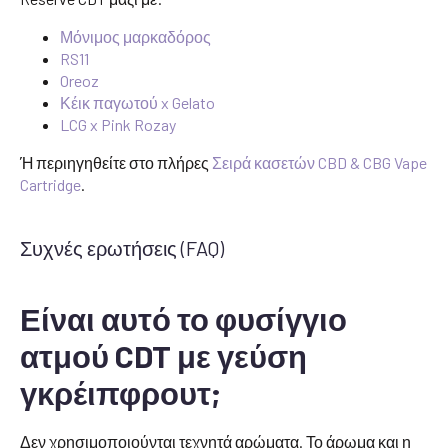
Μόνιμος μαρκαδόρος
RS11
Oreoz
Κέικ παγωτού x Gelato
LCG x Pink Rozay
Ή περιηγηθείτε στο πλήρες
Σειρά κασετών CBD & CBG Vape
Cartridge
.
Συχνές ερωτήσεις (FAQ)
Είναι αυτό το φυσίγγιο
ατμού CDT με γεύση
γκρέιπφρουτ;
Δεν χρησιμοποιούνται τεχνητά αρώματα. Το άρωμα και η