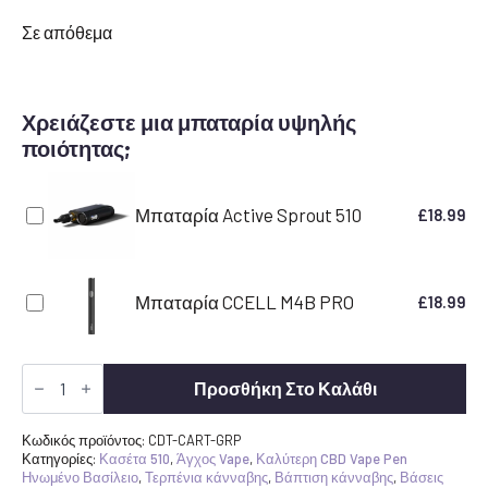
Σε απόθεμα
Χρειάζεστε μια μπαταρία υψηλής
ποιότητας;
Μπαταρία Active Sprout 510
£
18.99
Μπαταρία CCELL M4B PRO
£
18.99
CDT
Vape
Προσθήκη Στο Καλάθι
Cartridge
-
Γκρέιπφρουτ
Κωδικός προϊόντος:
CDT-CART-GRP
|
Κατηγορίες:
Κασέτα 510
,
Άγχος Vape
,
Καλύτερη CBD Vape Pen
Canavape
Ηνωμένο Βασίλειο
,
Τερπένια κάνναβης
,
Βάπτιση κάνναβης
,
Βάσεις