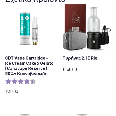
CDT Vape Cartridge -
Πυρήνας 2.1 E Rig
Ice Cream Cake x Gelato
| Canavape Reserve |
£
150.00
80%+ Κανναβινοειδή
Rating:
4.6 out of 5 stars
£
30.00