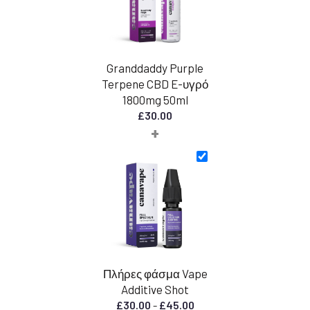
Granddaddy Purple
Terpene CBD E-υγρό
1800mg 50ml
£
30.00
+
Πλήρες φάσμα Vape
Additive Shot
Εύρος
£
30.00
-
£
45.00