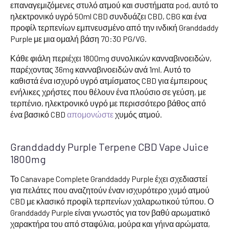
επαναγεμιζόμενες στυλό ατμού και συστήματα pod, αυτό το
ηλεκτρονικό υγρό 50ml CBD συνδυάζει CBD, CBG και ένα
προφίλ τερπενίων εμπνευσμένο από την ινδική Granddaddy
Purple με μια ομαλή βάση 70:30 PG/VG.
Κάθε φιάλη περιέχει 1800mg συνολικών κανναβινοειδών,
παρέχοντας 36mg κανναβινοειδών ανά 1ml. Αυτό το
καθιστά ένα ισχυρό υγρό ατμίσματος CBD για έμπειρους
ενήλικες χρήστες που θέλουν ένα πλούσιο σε γεύση, με
τερπένιο, ηλεκτρονικό υγρό με περισσότερο βάθος από
ένα βασικό CBD
απομονώστε
χυμός ατμού.
Granddaddy Purple Terpene CBD Vape Juice
1800mg
Το Canavape Complete Granddaddy Purple έχει σχεδιαστεί
για πελάτες που αναζητούν έναν ισχυρότερο χυμό ατμού
CBD με κλασικό προφίλ τερπενίων χαλαρωτικού τύπου. Ο
Granddaddy Purple είναι γνωστός για τον βαθύ αρωματικό
χαρακτήρα του από σταφύλια, μούρα και γήινα αρώματα,