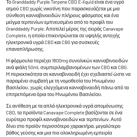
Το Granddaddy Purple Terpene CBD E-liquid είναι ένα υγρό
ατμού CBD χωρίς νικοτίνη που παρασκευάζεται με μια
σύνθεση κανναβινοειδών πλήρους φάσματος και ένα
μείγμα τερπενίων εμπνευσμένο από το προφίλ του
Granddaddy Purple. Αποτελεί μέρος της σειράς Canavape
Complete, η οποία επικεντρώνεται σε υψηλής αντοχής
ηλεκτρονικά υγρά CBD και CBG για συσκευές
επαναπλήρωσης.
Η φόρμουλα περιέχει 1800mg συνολικών κανναβινοειδών
ανά φιάλη 50ml, συμπεριλαμβανομένων των CBD και CBG.
Η περιεκτικότητα σε κανναβινοειδή έχει σχεδιαστεί ώστε να
παραμένει συμβατή με τη νομοθεσία του Ηνωμένου
Βασιλείου, χωρίς ελεγχόμενα κανναβινοειδή πάνω από τα
επιτρεπόμενα όρια του Ηνωμένου Βασιλείου.
Σε αντίθεση με τα απλά ηλεκτρονικά υγρά απομόνωσης
CBD, τα προϊόντα Canavape Complete βασίζονται σε ένα
ευρύτερο προφίλ κανναβινοειδών και τερπενίων. Αυτό
δίνει στο προϊόν περισσότερο χαρακτήρα, μεγαλύτερο
βάθος γεύσης και μια πιο ολοκληρωμένη εμπειρία