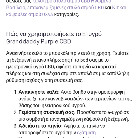
σελίδες μας
καλύτερο στυλό ατμού CBD Ηνωμένο
Βασίλειο
,
επαναγεμιζόμενες στυλό ατμού CBD
και
Κιτ και
κάψουλες ατμού OXVA
κατηγορίες.
Πώς να χρησιμοποιήσετε το E-υγρό
Granddaddy Purple CBD
Ανακινήστε καλά το μπουκάλι πριν από τη χρήση. Γεμίστε
τη δεξαμενή επαναπλήρωσης ή το pod σας με το
ηλεκτρονικό υγρό CBD, αφήστε το πηνίο να κορεστεί
πλήρως και στη συνέχεια ατμίστε απαλά σε μια κατάλληλη
ρύθμιση ισχύος για τη συσκευή σας.
Ανακινήστε καλά:
Αυτό βοηθά στην ομοιόμορφη
ανάμειξη των κανναβινοειδών, των τερπενίων και της
βάσης του ηλεκτρονικού υγρού.
Γεμίστε τη συσκευή σας:
Προσθέστε το e-υγρό σε
μια συμβατή επαναγεμιζόμενη κάψουλα ή δεξαμενή.
Αδειάστε το πηνίο:
Αφήστε το πηνίο να
απορροφήσει το υγρό πριν
εξάτμιση
.