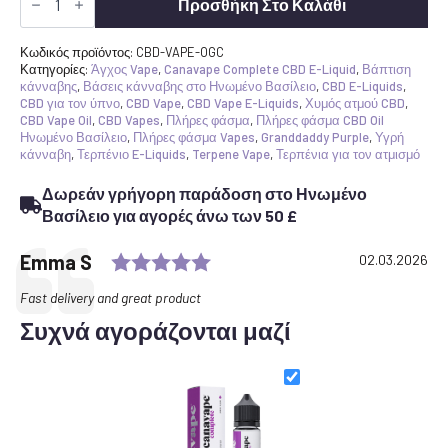
Purple
Προσθήκη Στο Καλάθι
Terpene
CBD
E-
Κωδικός προϊόντος:
CBD-VAPE-OGC
υγρό
Κατηγορίες:
Άγχος Vape
,
Canavape Complete CBD E-Liquid
,
Βάπτιση
1800mg
κάνναβης
,
Βάσεις κάνναβης στο Ηνωμένο Βασίλειο
,
CBD E-Liquids
,
50ml
CBD για τον ύπνο
,
CBD Vape
,
CBD Vape E-Liquids
,
Χυμός ατμού CBD
,
ποσότητα
CBD Vape Oil
,
CBD Vapes
,
Πλήρες φάσμα
,
Πλήρες φάσμα CBD Oil
Ηνωμένο Βασίλειο
,
Πλήρες φάσμα Vapes
,
Granddaddy Purple
,
Υγρή
κάνναβη
,
Τερπένιο E-Liquids
,
Terpene Vape
,
Τερπένια για τον ατμισμό
Δωρεάν γρήγορη παράδοση στο Ηνωμένο
Βασίλειο για αγορές άνω των 50 £
Αξιολόγηση: Βαθμολογία: 5
Testimonial
Συγγραφέας:
Emma S
Ημερομηνία:
02.03.2026
Κείμενο:
Fast delivery and great product
Συχνά αγοράζονται μαζί