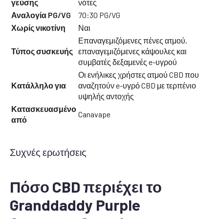
γεύσης
νότες
Αναλογία PG/VG
70:30 PG/VG
Χωρίς νικοτίνη
Ναι
Επαναγεμιζόμενες πένες ατμού,
Τύπος συσκευής
επαναγεμιζόμενες κάψουλες και
συμβατές δεξαμενές e-υγρού
Οι ενήλικες χρήστες ατμού CBD που
Κατάλληλο για
αναζητούν e-υγρό CBD με τερπένιο
υψηλής αντοχής
Κατασκευασμένο
Canavape
από
Συχνές ερωτήσεις
Πόσο CBD περιέχει το
Granddaddy Purple