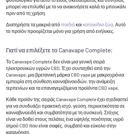
μπορεί να επιλυθεί με το να ανακινήσετε καλά το μπουκάλι
πριν από τη χρήση.
Διατηρήστε τα μακριά από
παιδιά
και
κατοικίδια ζώα
. Αυτό
το προϊόν προορίζεται μόνο για χρήση από ενήλικες.
Γιατί να επιλέξετε το Canavape Complete;
Το Canavape Complete δεν είναι μια γενική σειρά
ηλεκτρονικών υγρών CBD. Έχει συνταχθεί από την
Canavape, μια βρετανική μάρκα CBD vape με μακροχρόνια
εμπειρία στη σύνθεση κανναβινοειδών, την ανάμειξη
τερπενίων και τα επαναγεμιζόμενα προϊόντα CBD vape.
Κάθε προϊόν της σειράς Canavape Complete έχει σχεδιαστεί
για να συνδυάζει πρακτική ισχύ, γεύση, περιεκτικότητα σε
κανναβινοειδή και συμβατότητα με τη συσκευή. Στόχος
είναι να δοθεί στους πελάτες ένα υψηλής ποιότητας υγρό
ατμού CBD που είναι σαφές, συμβατό και εύκολο στην
κατανόηση.