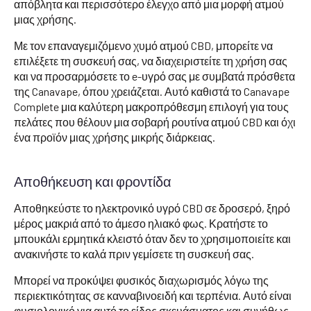
απόβλητα και περισσότερο έλεγχο από μια μορφή ατμού
μιας χρήσης.
Με τον επαναγεμιζόμενο χυμό ατμού CBD, μπορείτε να
επιλέξετε τη συσκευή σας, να διαχειριστείτε τη χρήση σας
και να προσαρμόσετε το e-υγρό σας με συμβατά πρόσθετα
της Canavape, όπου χρειάζεται. Αυτό καθιστά το Canavape
Complete μια καλύτερη μακροπρόθεσμη επιλογή για τους
πελάτες που θέλουν μια σοβαρή ρουτίνα ατμού CBD και όχι
ένα προϊόν μιας χρήσης μικρής διάρκειας.
Αποθήκευση και φροντίδα
Αποθηκεύστε το ηλεκτρονικό υγρό CBD σε δροσερό, ξηρό
μέρος μακριά από το άμεσο ηλιακό φως. Κρατήστε το
μπουκάλι ερμητικά κλειστό όταν δεν το χρησιμοποιείτε και
ανακινήστε το καλά πριν γεμίσετε τη συσκευή σας.
Μπορεί να προκύψει φυσικός διαχωρισμός λόγω της
περιεκτικότητας σε κανναβινοειδή και τερπένια. Αυτό είναι
φυσιολογικό για αυτό το είδος σκευάσματος και συνήθως