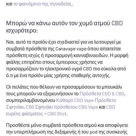
και
το φαινόμενο της συνοδείας
.
Μπορώ να κάνω αυτόν τον χυμό ατμού CBD
ισχυρότερο;
Ναι, αυτό το προϊόν έχει σχεδιαστεί για να λειτουργεί με
συμβατά πρόσθετα της Canavape vape όπου απαιτείται
πρόσθετη ισχύς ή προσαρμογή κανναβινοειδών. Η μορφή
φιάλης επιτρέπει στους έμπειρους χρήστες να
προσαρμόζουν το ηλεκτρονικό υγρό CBD πιο εύκολα από
ό,τι με ένα προϊόν μίας χρήσης σταθερής αντοχής.
Οι πελάτες που θέλουν να προσαρμόσουν το μπουκάλι
τους μπορούν να εξερευνήσουν το
Πρόσθετα CBD & CBG
,
συμπεριλαμβανομένου
Καθαρό CBD Vape Πρόσθετο
Σφηνάκι
,
CBG Σφηνάκι πρόσθετου CBG Vape
και
CBD
ευρέος φάσματος + CBG Shot
.
Προσθέστε μόνο συμβατά πρόσθετα ατμού και αποφύγετε
την υπερπλήρωση της δεξαμενής ή του pod της συσκευής