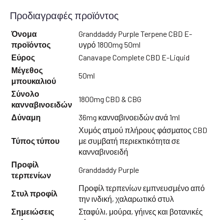
Προδιαγραφές προϊόντος
Όνομα
Granddaddy Purple Terpene CBD E-
προϊόντος
υγρό 1800mg 50ml
Εύρος
Canavape Complete CBD E-Liquid
Μέγεθος
50ml
μπουκαλιού
Σύνολο
1800mg CBD & CBG
κανναβινοειδών
Δύναμη
36mg κανναβινοειδών ανά 1ml
Χυμός ατμού πλήρους φάσματος CBD
Τύπος τύπου
με συμβατή περιεκτικότητα σε
κανναβινοειδή
Προφίλ
Granddaddy Purple
τερπενίων
Προφίλ τερπενίων εμπνευσμένο από
Στυλ προφίλ
την ινδική, χαλαρωτικό στυλ
Σημειώσεις
Σταφύλι, μούρα, γήινες και βοτανικές