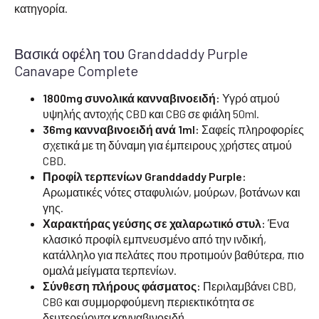
κατηγορία.
Βασικά οφέλη του Granddaddy Purple
Canavape Complete
1800mg συνολικά κανναβινοειδή:
Υγρό ατμού
υψηλής αντοχής CBD και CBG σε φιάλη 50ml.
36mg κανναβινοειδή ανά 1ml:
Σαφείς πληροφορίες
σχετικά με τη δύναμη για έμπειρους χρήστες ατμού
CBD.
Προφίλ τερπενίων Granddaddy Purple:
Αρωματικές νότες σταφυλιών, μούρων, βοτάνων και
γης.
Χαρακτήρας γεύσης σε χαλαρωτικό στυλ:
Ένα
κλασικό προφίλ εμπνευσμένο από την ινδική,
κατάλληλο για πελάτες που προτιμούν βαθύτερα, πιο
ομαλά μείγματα τερπενίων.
Σύνθεση πλήρους φάσματος:
Περιλαμβάνει CBD,
CBG και συμμορφούμενη περιεκτικότητα σε
δευτερεύοντα κανναβινοειδή.