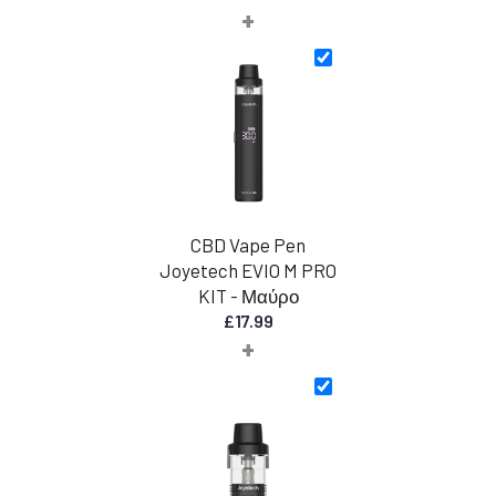
+
τιμών:
από
30,00
£
έως
45,00
£
CBD Vape Pen
Joyetech EVIO M PRO
KIT - Μαύρο
£
17.99
+