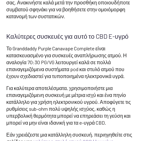
σας. Ανακινήστε καλά μετά την προσθήκη οποιουδήποτε
συμβατού σφηνάκι για να βοηθήσετε στην ομοιόμορφη
κατανομή των συστατικών.
Καλύτερες συσκευές για αυτό το CBD E-υγρό
Το Granddaddy Purple Canavape Complete είναι
κατασκευασμένο για συσκευές αναπλήρωσης ατμού. Η
αναλογία 70:30 PG/VG λειτουργεί καλά σε πολλά
επαναγεμιζόμενα συστήματα pod και στυλό ατμού που
έχουν σχεδιαστεί για τυποποιημένα ηλεκτρονικά υγρά.
Για καλύτερα αποτελέσματα, χρησιμοποιήστε μια
επαναγεμιζόμενη συσκευή με μέτρια ισχύ και ένα πηνίο
κατάλληλο για χρήση ηλεκτρονικού υγρού. Αποφύγετε τις
ρυθμίσεις sub-ohm πολύ υψηλής ισχύος, καθώς η
υπερβολική θερμότητα μπορεί να επηρεάσει τη γεύση και
μπορεί να μην είναι ιδανική για τα e-υγρά CBD.
Εάν χρειάζεστε μια κατάλληλη συσκευή, περιηγηθείτε στις