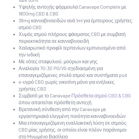
Υψηλής αντοχής φόρμουλα Canavape Complete με
1800mg CBD & CBG
36mg κανναβινοειδών ανά 1ml για έμπειρους χρήστες
ατμού CBD
Χυμός ατμού πλήρους φάσματος CBD με συμβατή
περιεκτικότητα σε κανναβινοειδή
Χαλαρωτικό προφίλ τερπενίων εμπνευσμένο από
την ινδική
Με νότες σταφυλιού, μούρων και γης
Αναλογία 70:30 PG/VG σχεδιασμένη για
επαναγεμιζόμενες στυλό ατμού και συστήματα pod
e-υγρό CBD χωρίς νικοτίνη μόνο για ενήλικες
χρήστες CBD
Συμβατό με το Canavape
Πρόσθετα ατμού CBD & CBG
όπου απαιτείται πρόσθετη αντοχή
Βρετανική σύνθεση από την Canavape με
εργαστηριακά ελεγμένη ποιότητα κανναβινοειδών
Μια επαναγεμιζόμενη εναλλακτική λύση σε ατμούς
CBD μίας χρήσης, οι οποίοι είναι πλέον παράνομοι
στο Ηνωμένο Βασίλειο