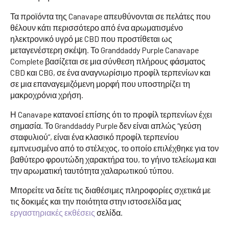
Τα προϊόντα της Canavape απευθύνονται σε πελάτες που
θέλουν κάτι περισσότερο από ένα αρωματισμένο
ηλεκτρονικό υγρό με CBD που προστίθεται ως
μεταγενέστερη σκέψη. Το Granddaddy Purple Canavape
Complete βασίζεται σε μια σύνθεση πλήρους φάσματος
CBD και CBG, σε ένα αναγνωρίσιμο προφίλ τερπενίων και
σε μια επαναγεμιζόμενη μορφή που υποστηρίζει τη
μακροχρόνια χρήση.
Η Canavape κατανοεί επίσης ότι το προφίλ τερπενίων έχει
σημασία. Το Granddaddy Purple δεν είναι απλώς “γεύση
σταφυλιού”, είναι ένα κλασικό προφίλ τερπενίου
εμπνευσμένο από το στέλεχος, το οποίο επιλέχθηκε για τον
βαθύτερο φρουτώδη χαρακτήρα του, το γήινο τελείωμα και
την αρωματική ταυτότητα χαλαρωτικού τύπου.
Μπορείτε να δείτε τις διαθέσιμες πληροφορίες σχετικά με
τις δοκιμές και την ποιότητα στην ιστοσελίδα μας
εργαστηριακές εκθέσεις
σελίδα.