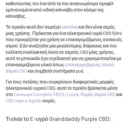
καθιστώντας τον ένα από τα πιο αναγνωρίσιμα προφίλ
εμπνευσμένα από ινδική κάνναβη στον κόσμο της
κάνναβης.
Το προϊόν αυτό δεν περιέχει
νικοτίνη
και δεν είναι ατμός
μιας χρήσης. Πρόκειται για ένα ηλεκτρονικό υγρό CBD 50ml
που προορίζεται για χρήση σε επαναγεμιζόμενες συσκευές
ατμού. Εάν αναζητάτε μια μεγαλύτερης διάρκειας και πιο
ευέλικτη εναλλακτική λύση σε ατμούς CBD μίας χρήσης,
αυτό το μπουκάλι έχει σχεδιαστεί για να χρησιμοποιείται με
επαναγεμιζόμενο υλικό όπως
επαναγεμιζόμενες στυλό
ατμού CBD
και συμβατά συστήματα pod.
Για τους πελάτες που συγκρίνουν διαφορετικές μορφές
ηλεκτρονικού υγρού CBD, αυτό το προϊόν βρίσκεται μέσα
στο
Canavape Complete CBD E-Liquid
,
Χυμός ατμού CBD
και
CBD vape e-liquids
σειρές.
Τι είναι το E-υγρό Granddaddy Purple CBD;