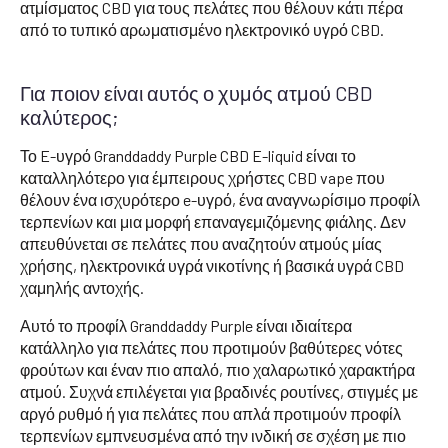
ατμίσματος CBD για τους πελάτες που θέλουν κάτι πέρα
από το τυπικό αρωματισμένο ηλεκτρονικό υγρό CBD.
Για ποιον είναι αυτός ο χυμός ατμού CBD
καλύτερος;
Το E-υγρό Granddaddy Purple CBD E-liquid είναι το
καταλληλότερο για έμπειρους χρήστες CBD vape που
θέλουν ένα ισχυρότερο e-υγρό, ένα αναγνωρίσιμο προφίλ
τερπενίων και μια μορφή επαναγεμιζόμενης φιάλης. Δεν
απευθύνεται σε πελάτες που αναζητούν ατμούς μίας
χρήσης, ηλεκτρονικά υγρά νικοτίνης ή βασικά υγρά CBD
χαμηλής αντοχής.
Αυτό το προφίλ Granddaddy Purple είναι ιδιαίτερα
κατάλληλο για πελάτες που προτιμούν βαθύτερες νότες
φρούτων και έναν πιο απαλό, πιο χαλαρωτικό χαρακτήρα
ατμού. Συχνά επιλέγεται για βραδινές ρουτίνες, στιγμές με
αργό ρυθμό ή για πελάτες που απλά προτιμούν προφίλ
τερπενίων εμπνευσμένα από την ινδική σε σχέση με πιο