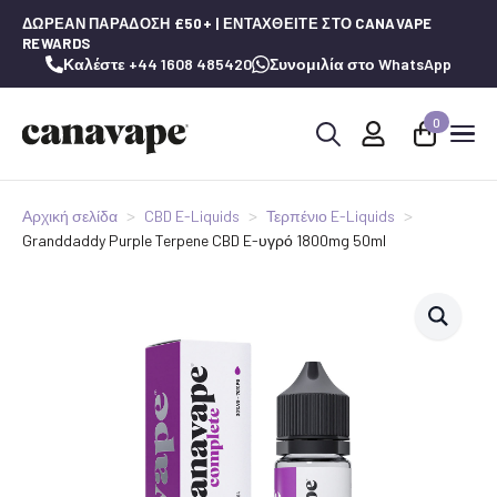
ΔΩΡΕΆΝ ΠΑΡΆΔΟΣΗ £50+ | ΕΝΤΑΧΘΕΊΤΕ ΣΤΟ CANAVAPE
REWARDS
Καλέστε +44 1608 485420
Συνομιλία στο WhatsApp
0
Αναζήτηση
για:
Αρχική σελίδα
CBD E-Liquids
Τερπένιο E-Liquids
Granddaddy Purple Terpene CBD E-υγρό 1800mg 50ml