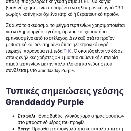
απαλή, πιο χαλαρωτική γεύση ατμού CBD, ειδικά για
βραδινή χρήση, ενώ παραμένει ένα ηλεκτρονικό υγρό CBD
χωρίς νικοτίνη και όχι ένα ιατρικό ή θεραπευτικό προϊόν.
Σε αυτό το σκεύασμα, το μείγμα τερπενίων χρησιμοποιείται
για να δημιουργήσει γεύση, άρωμα και χαρακτήρα
εμπνευσμένο από το στέλεχος. Δεν καθιστά το προϊόν
μεθυστικό και δεν σημαίνει ότι το ηλεκτρονικό υγρό
περιέχει παράνομα επίπεδα
THC
. Ο σκοπός είναι να δώσει
στους ενήλικες χρήστες CBD μια πιο αυθεντική εμπειρία
ατμού τερπενίων με την πολυπλοκότητα γεύσης που
συνδέεται με το Granddaddy Purple.
Τυπικές σημειώσεις γεύσης
Granddaddy Purple
Σταφύλι:
Ένας βαθύς, γλυκός χαρακτήρας φρούτων
στο μπροστινό μέρος του προφίλ.
Berry:
Προσθέτει στρογγυλότητα και απαλότητα στη