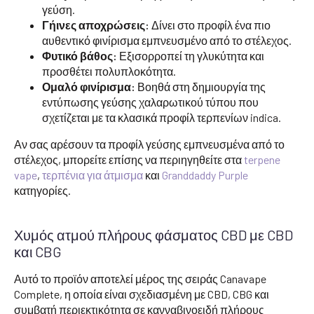
γεύση.
Γήινες αποχρώσεις:
Δίνει στο προφίλ ένα πιο
αυθεντικό φινίρισμα εμπνευσμένο από το στέλεχος.
Φυτικό βάθος:
Εξισορροπεί τη γλυκύτητα και
προσθέτει πολυπλοκότητα.
Ομαλό φινίρισμα:
Βοηθά στη δημιουργία της
εντύπωσης γεύσης χαλαρωτικού τύπου που
σχετίζεται με τα κλασικά προφίλ τερπενίων indica.
Αν σας αρέσουν τα προφίλ γεύσης εμπνευσμένα από το
στέλεχος, μπορείτε επίσης να περιηγηθείτε στα
terpene
vape
,
τερπένια για άτμισμα
και
Granddaddy Purple
κατηγορίες.
Χυμός ατμού πλήρους φάσματος CBD με CBD
και CBG
Αυτό το προϊόν αποτελεί μέρος της σειράς Canavape
Complete, η οποία είναι σχεδιασμένη με CBD, CBG και
συμβατή περιεκτικότητα σε κανναβινοειδή πλήρους