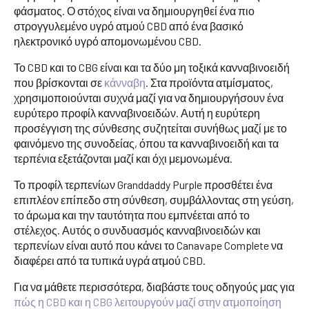
φάσματος. Ο στόχος είναι να δημιουργηθεί ένα πιο
στρογγυλεμένο υγρό ατμού CBD από ένα βασικό
ηλεκτρονικό υγρό απομονωμένου CBD.
Το CBD και το CBG είναι και τα δύο μη τοξικά κανναβινοειδή
που βρίσκονται σε
κάνναβη
. Στα προϊόντα ατμίσματος,
χρησιμοποιούνται συχνά μαζί για να δημιουργήσουν ένα
ευρύτερο προφίλ κανναβινοειδών. Αυτή η ευρύτερη
προσέγγιση της σύνθεσης συζητείται συνήθως μαζί με το
φαινόμενο της συνοδείας, όπου τα κανναβινοειδή και τα
τερπένια εξετάζονται μαζί και όχι μεμονωμένα.
Το προφίλ τερπενίων Granddaddy Purple προσθέτει ένα
επιπλέον επίπεδο στη σύνθεση, συμβάλλοντας στη γεύση,
το άρωμα και την ταυτότητα που εμπνέεται από το
στέλεχος. Αυτός ο συνδυασμός κανναβινοειδών και
τερπενίων είναι αυτό που κάνει το Canavape Complete να
διαφέρει από τα τυπικά υγρά ατμού CBD.
Για να μάθετε περισσότερα, διαβάστε τους οδηγούς μας για
πώς η CBD και η CBG λειτουργούν μαζί στην ατμοποίηση