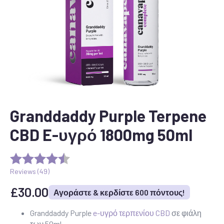
Granddaddy Purple Terpene
CBD E-υγρό 1800mg 50ml
Reviews (
49
)
£
30.00
Αγοράστε & κερδίστε 600 πόντους!
Granddaddy Purple
e-υγρό τερπενίου CBD
σε φιάλη
των 50ml