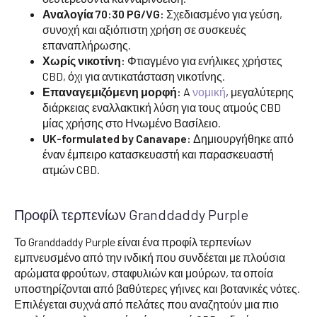
Αναλογία 70:30 PG/VG:
Σχεδιασμένο για γεύση,
συνοχή και αξιόπιστη χρήση σε συσκευές
επαναπλήρωσης.
Χωρίς νικοτίνη:
Φτιαγμένο για ενήλικες χρήστες
CBD, όχι για αντικατάσταση νικοτίνης.
Επαναγεμιζόμενη μορφή:
A
νομική
, μεγαλύτερης
διάρκειας εναλλακτική λύση για τους ατμούς CBD
μίας χρήσης στο Ηνωμένο Βασίλειο.
UK-formulated by Canavape:
Δημιουργήθηκε από
έναν έμπειρο κατασκευαστή και παρασκευαστή
ατμών CBD.
Προφίλ τερπενίων Granddaddy Purple
Το Granddaddy Purple είναι ένα προφίλ τερπενίων
εμπνευσμένο από την ινδική που συνδέεται με πλούσια
αρώματα φρούτων, σταφυλιών και μούρων, τα οποία
υποστηρίζονται από βαθύτερες γήινες και βοτανικές νότες.
Επιλέγεται συχνά από πελάτες που αναζητούν μια πιο