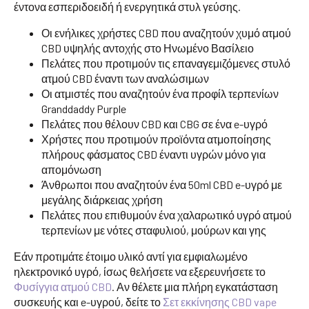
έντονα εσπεριδοειδή ή ενεργητικά στυλ γεύσης.
Οι ενήλικες χρήστες CBD που αναζητούν χυμό ατμού
CBD υψηλής αντοχής στο Ηνωμένο Βασίλειο
Πελάτες που προτιμούν τις επαναγεμιζόμενες στυλό
ατμού CBD έναντι των αναλώσιμων
Οι ατμιστές που αναζητούν ένα προφίλ τερπενίων
Granddaddy Purple
Πελάτες που θέλουν CBD και CBG σε ένα e-υγρό
Χρήστες που προτιμούν προϊόντα ατμοποίησης
πλήρους φάσματος CBD έναντι υγρών μόνο για
απομόνωση
Άνθρωποι που αναζητούν ένα 50ml CBD e-υγρό με
μεγάλης διάρκειας χρήση
Πελάτες που επιθυμούν ένα χαλαρωτικό υγρό ατμού
τερπενίων με νότες σταφυλιού, μούρων και γης
Εάν προτιμάτε έτοιμο υλικό αντί για εμφιαλωμένο
ηλεκτρονικό υγρό, ίσως θελήσετε να εξερευνήσετε το
Φυσίγγια ατμού CBD
. Αν θέλετε μια πλήρη εγκατάσταση
συσκευής και e-υγρού, δείτε το
Σετ εκκίνησης CBD vape