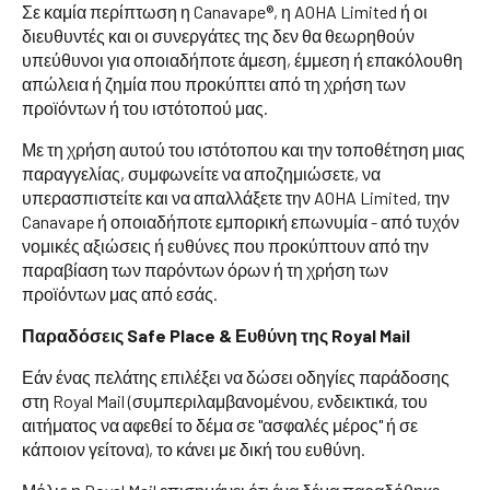
Σε καμία περίπτωση η Canavape®, η AOHA Limited ή οι
διευθυντές και οι συνεργάτες της δεν θα θεωρηθούν
υπεύθυνοι για οποιαδήποτε άμεση, έμμεση ή επακόλουθη
απώλεια ή ζημία που προκύπτει από τη χρήση των
προϊόντων ή του ιστότοπού μας.
Με τη χρήση αυτού του ιστότοπου και την τοποθέτηση μιας
παραγγελίας, συμφωνείτε να αποζημιώσετε, να
υπερασπιστείτε και να απαλλάξετε την AOHA Limited, την
Canavape ή οποιαδήποτε εμπορική επωνυμία - από τυχόν
νομικές αξιώσεις ή ευθύνες που προκύπτουν από την
παραβίαση των παρόντων όρων ή τη χρήση των
προϊόντων μας από εσάς.
Παραδόσεις Safe Place & Ευθύνη της Royal Mail
Εάν ένας πελάτης επιλέξει να δώσει οδηγίες παράδοσης
στη Royal Mail (συμπεριλαμβανομένου, ενδεικτικά, του
αιτήματος να αφεθεί το δέμα σε "ασφαλές μέρος" ή σε
κάποιον γείτονα), το κάνει με δική του ευθύνη.