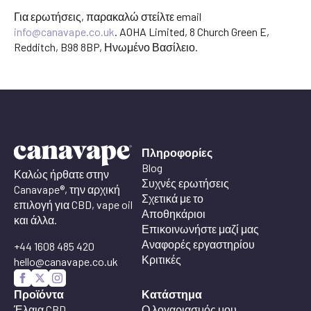
Για ερωτήσεις, παρακαλώ στείλτε email
info@canavape.co.uk
. AOHA Limited, 8 Church Green E,
Redditch, B98 8BP, Ηνωμένο Βασίλειο.
Πληροφορίες
Blog
Καλώς ήρθατε στην
Συχνές ερωτήσεις
Canavape®, την αρχική
Σχετικά με το
επιλογή για CBD, vape oil
Αποθηκάριοι
και άλλα.
Επικοινωνήστε μαζί μας
Αναφορές εργαστηρίου
+44 1608 485 420
Κριτικές
hello@canavape.co.uk
Προϊόντα
Κατάστημα
Έλαια CBD
Ο λογαριασμός μου