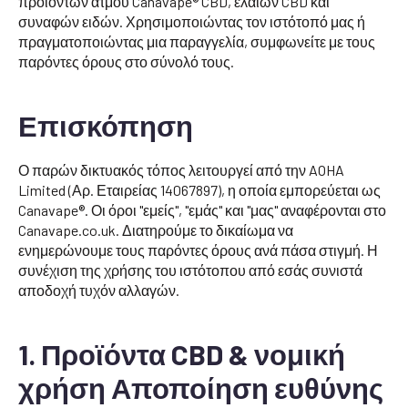
προϊόντων ατμού Canavape® CBD, ελαίων CBD και
συναφών ειδών. Χρησιμοποιώντας τον ιστότοπό μας ή
πραγματοποιώντας μια παραγγελία, συμφωνείτε με τους
παρόντες όρους στο σύνολό τους.
Επισκόπηση
Ο παρών δικτυακός τόπος λειτουργεί από την AOHA
Limited (Αρ. Εταιρείας 14067897), η οποία εμπορεύεται ως
Canavape®. Οι όροι "εμείς", "εμάς" και "μας" αναφέρονται στο
Canavape.co.uk. Διατηρούμε το δικαίωμα να
ενημερώνουμε τους παρόντες όρους ανά πάσα στιγμή. Η
συνέχιση της χρήσης του ιστότοπου από εσάς συνιστά
αποδοχή τυχόν αλλαγών.
1. Προϊόντα CBD & νομική
χρήση Αποποίηση ευθύνης