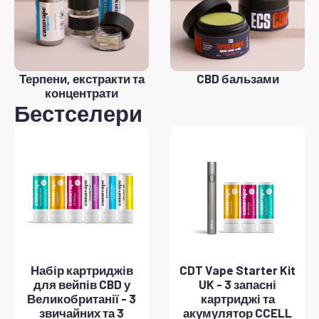
Терпени, екстракти та
CBD бальзами
концентрати
Бестселери
Набір картриджів
CDT Vape Starter Kit
для вейпів CBD у
UK - 3 запасні
Великобританії - 3
картриджі та
звичайних та 3
акумулятор CCELL