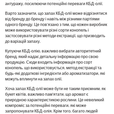
антуражу, посилюючи потенційні переваги КБД-олії.
Варто зазначити, що запах КБД-олії може відрізнятися
від бренду до бренду і навіть між різними партіями
одного бренду. Це пов'язано з тим, що кожен виробник
може використовувати різні сорти конопель і
застосовувати різні методи екстракції, що призводить
до варіацій запаху.
Купуючи КБД-олію, важливо вибрати авторитетний
бренд, який надає детальну інформацію про свою
продукцію. Сюди входить інформація про сорт
конопель, що використовується, метод екстракції та
будь-які додаткові інгредієнти або ароматизатори, які
можуть вплинути на запах олії.
Хоча запах КБД-олії може бути не таким приємним, як
букет квітів, важливо пам'ятати, що аромат є
природною характеристикою рослини. Це невеликий
компроміс за потенційні переваги, які може
запропонувати КБД-олія. Крім того, багато людей