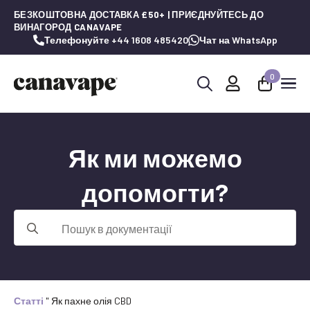
БЕЗКОШТОВНА ДОСТАВКА £50+ | ПРИЄДНУЙТЕСЬ ДО
ВИНАГОРОД CANAVAPE
Телефонуйте +44 1608 485420
Чат на WhatsApp
0
Шукай:
Як ми можемо
допомогти?
Шукай:
Статті
"
Як пахне олія CBD