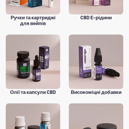
Ручки та картриджі
CBD E-рідини
для вейпів
Олії та капсули CBD
Високоміцні добавки