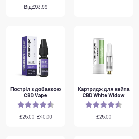
Від
£
93.99
Постріл з добавкою
Картридж для вейпа
CBD Vape
CBD White Widow
Rating:
4.8 out of 5 stars
Rating:
4.6 out 
£
25.00
-
£
40.00
£
25.00
Діапазон
цін:
від
25,00