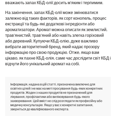
вважають запах КБД-олії досить м'яким і терпимим.
На закінчення, запах КБД-олії може змінюватися
залежно від таких факторів, як сорт конопель, процес
екстракції та будь-які додаткові інгредієнти або
ароматизатори. Аромат можна описати як землистий,
трав'янистий, трав'яний або навіть злегка горіховий
або деревний. Купуючи КБД-олію, дуже важливо
вибрати авторитетний бренд, який надає прозору
інформацію про свою продукцію. Отже, якщо вам
цікаво, як пахне КБД-олія, саме час дослідити світ КБД і
відчути його унікальний аромат на собі.
Інформація, надана в цій статті, призначена виключно для
освітніх цілей і не має на меті просування будь-яких конкретних
продуктів. Жоден з наших продуктів не призначений для
лікування, профілактики або виліковування будь-якого
захворювання. Цей вміст не слід розглядати як професійну або
медичну консультацію. Якщо у вас є конкретні запитання,
зверніться до кваліфікованого експерта.