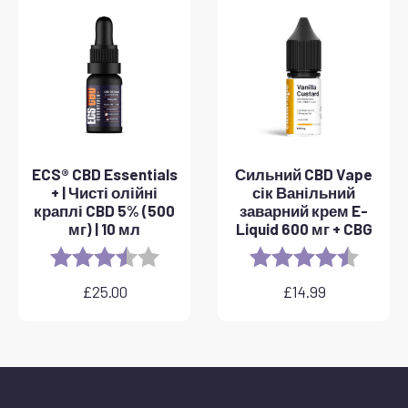
до
40,00
фунтів
стерлінгів
ECS® CBD Essentials
Сильний CBD Vape
+ | Чисті олійні
сік Ванільний
краплі CBD 5% (500
заварний крем E-
мг) | 10 мл
Liquid 600 мг + CBG
Rating:
3.8 out of 5 stars
Rating:
4.6 out 
£
25.00
£
14.99