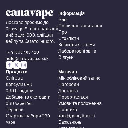
Інформація
Блог
Ласкаво просимо до
Поширені запитання
Canavape® - оригінальний
Про
вибір для CBD, олії для
Стоклісти
вейпу та багато іншого.
Зв'яжіться з нами
Лабораторні звіти
+44 1608 485 420
Відгуки
hello@canavape.co.uk
Продукти
Магазин
Олії CBD
Мій обліковий запис
Капсули CBD
Нагороди
CBD E-рідини
Доставка
Добавки та екстракти
Повертається
CBD Vape Pen
Умови та положення
Терпени
Політика
Стартові набори CBD
конфіденційності
Vape
База знань