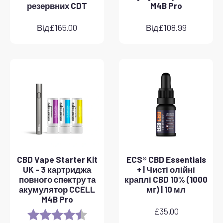
резервних CDT
M4B Pro
Від
£
165.00
Від
£
108.99
CBD Vape Starter Kit
ECS® CBD Essentials
UK - 3 картриджа
+ | Чисті олійні
повного спектру та
краплі CBD 10% (1000
акумулятор CCELL
мг) | 10 мл
M4B Pro
£
35.00
Rating:
4.8 out of 5 stars