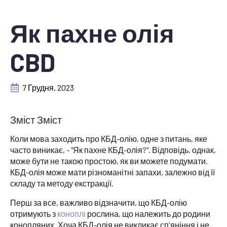
Як пахне олія
CBD
7 Грудня, 2023
Зміст Зміст
Коли мова заходить про КБД-олію, одне з питань, яке
часто виникає, - "Як пахне КБД-олія?". Відповідь, однак,
може бути не такою простою, як ви можете подумати.
КБД-олія може мати різноманітні запахи, залежно від її
складу та методу екстракції.
Перш за все, важливо відзначити, що КБД-олію
отримують з
коноплі
рослина, що належить до родини
конопляних. Хоча КБД-олія не викликає сп'яніння і не