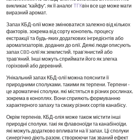
викликає "кайфу", як її аналог
ТГК
він все ще може мати
виразний аромат.
Запах КБД-олії може змінюватися залежно від кількох
факторів, зокрема від сорту конопель, процесу
екстракції та будь-яких додаткових інгредієнтів або
ароматизаторів, доданих до олії. Деякі люди описують
запах CBD-олії як землистий, трав'янистий або
трав'яний. Інші можуть сприймати його як злегка
горіховий або деревний.
Унікальний запах КБД-олії можна пояснити її
природними сполуками, такими як терпени. Терпени -
це ароматичні сполуки, які містяться в різних рослинах,
зокрема в коноплях. Вони сприяють формуванню
характерного запаху та смаку різних сортів канабісу.
Окрім терпенів, КБД-олія може також містити інші
природні сполуки, такі як флавоноїди та канабіноїди,
які можуть додатково впливати на її запах. Ці сполуки
синергічно діють разом, створюючи так званий ефект