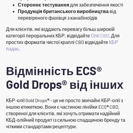
Стороннє тестування
для забезпечення якості
Продукція британського виробництва
від
перевіреного фахівця з канабіноїдів
Для клієнтів, які віддають перевагу більш широкій
категорії пероральних КБР, відвідайте
Олії CBD
. Для
простих форматів чистої краплі CBD відвідайте
КБР
падає
.
Відмінність ECS®
Gold Drops® від інших
КБР-олії Gold Drops® - це не просто звичайні КБР-олії з
іншою етикеткою. Вони є частиною лінійки ECS® CBD,
створеної для клієнтів, які хочуть отримати надійний
КБД-олійний продукт із сильною спадщиною бренду та
чіткими стандартами рецептури.