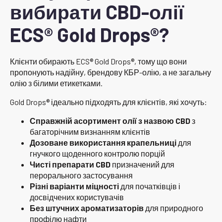
вибирати CBD-олії
ECS® Gold Drops®?
Клієнти обирають ECS® Gold Drops®, тому що вони
пропонують надійну, брендову КБР-олію, а не загальну
олію з білими етикетками.
Gold Drops® ідеально підходять для клієнтів, які хочуть:
Справжній асортимент олії з назвою CBD
з
багаторічним визнанням клієнтів
Дозоване використання крапельниці
для
гнучкого щоденного контролю порцій
Чисті препарати CBD
призначений для
перорального застосування
Різні варіанти міцності
для початківців і
досвідчених користувачів
Без штучних ароматизаторів
для природного
профілю нафти