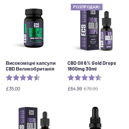
РОЗПРОДАЖ!
Високоміцні капсули
CBD Oil 6% Gold Drops
CBD Великобританія
1800mg 30ml
Rating:
4.8 out of 5 stars
Rating:
4.4 out of 5 s
£
35.00
£
64.99
£
79.99
Оригінальна
Поточна
ціна:
ціна:
79,99
£64.99.
фунтів
стерлінгів.