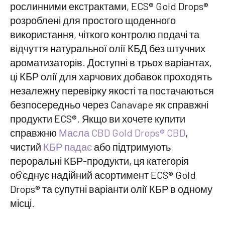
рослинними екстрактами, ECS® Gold Drops®
розроблені для простого щоденного
використання, чіткого контролю подачі та
відчуття натуральної олії КБД без штучних
ароматизаторів. Доступні в трьох варіантах,
ці КБР олії для харчових добавок проходять
незалежну перевірку якості та постачаються
безпосередньо через Canavape як справжні
продукти ECS®. Якщо ви хочете купити
справжню
Масла CBD Gold Drops® CBD
,
чистий
КБР падає
або підтримують
пероральні КБР-продукти, ця категорія
об'єднує надійний асортимент ECS® Gold
Drops® та супутні варіанти олії КБР в одному
місці.