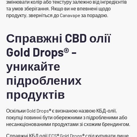
змінювати колір або текстуру залежно від інгредієнтів
та умов зберігання. Якщо ви не впевнені щодо
продукту, зверніться до Canavape за порадою.
Справжні CBD олії
Gold Drops® -
уникайте
підроблених
продуктів
Оскільки Gold Drops® є визнаною назвою КБД-олії,
покупці повинні бути обережними з підробленими або
несанкціонованими продуктами зі схожим брендингом.
Справжні КБД олії ECS® Gold Drops® слід купувати лише