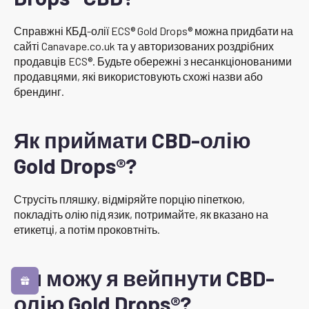
Справжні КБД-олії ECS® Gold Drops® можна придбати на
сайті Canavape.co.uk та у авторизованих роздрібних
продавців ECS®. Будьте обережні з несанкціонованими
продавцями, які використовують схожі назви або
брендинг.
Як приймати CBD-олію
Gold Drops®?
Струсіть пляшку, відміряйте порцію піпеткою,
покладіть олію під язик, потримайте, як вказано на
етикетці, а потім проковтніть.
Чи можу я вейпнути CBD-
олію Gold Drops®?