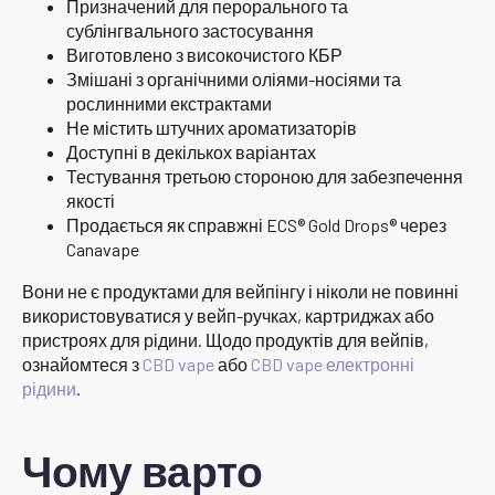
Призначений для перорального та
сублінгвального застосування
Виготовлено з високочистого КБР
Змішані з органічними оліями-носіями та
рослинними екстрактами
Не містить штучних ароматизаторів
Доступні в декількох варіантах
Тестування третьою стороною для забезпечення
якості
Продається як справжні ECS® Gold Drops® через
Canavape
Вони не є продуктами для вейпінгу і ніколи не повинні
використовуватися у вейп-ручках, картриджах або
пристроях для рідини. Щодо продуктів для вейпів,
ознайомтеся з
CBD vape
або
CBD vape електронні
рідини
.
Чому варто