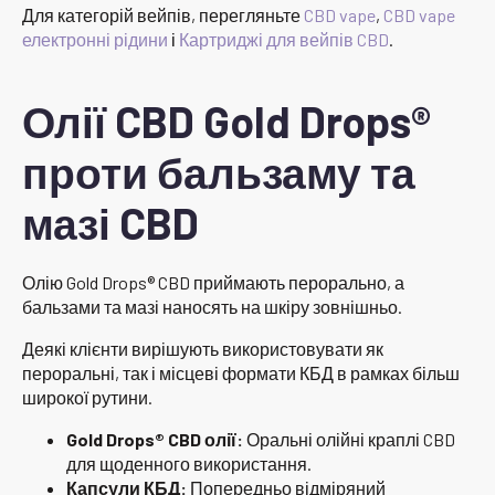
Для категорій вейпів, перегляньте
CBD vape
,
CBD vape
електронні рідини
і
Картриджі для вейпів CBD
.
Олії CBD Gold Drops®
проти бальзаму та
мазі CBD
Олію Gold Drops® CBD приймають перорально, а
бальзами та мазі наносять на шкіру зовнішньо.
Деякі клієнти вирішують використовувати як
пероральні, так і місцеві формати КБД в рамках більш
широкої рутини.
Gold Drops® CBD олії:
Оральні олійні краплі CBD
для щоденного використання.
Капсули КБД:
Попередньо відміряний