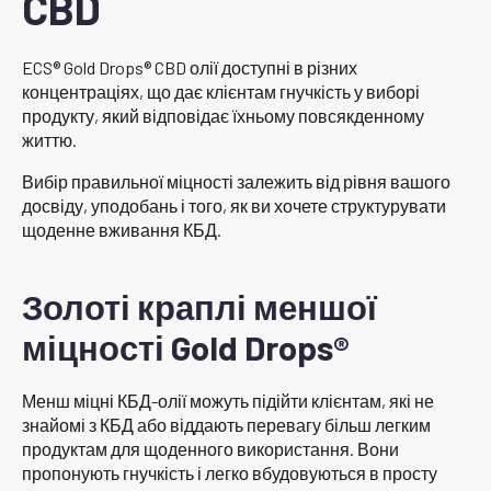
CBD
ECS® Gold Drops® CBD олії доступні в різних
концентраціях, що дає клієнтам гнучкість у виборі
продукту, який відповідає їхньому повсякденному
життю.
Вибір правильної міцності залежить від рівня вашого
досвіду, уподобань і того, як ви хочете структурувати
щоденне вживання КБД.
Золоті краплі меншої
міцності Gold Drops®
Менш міцні КБД-олії можуть підійти клієнтам, які не
знайомі з КБД або віддають перевагу більш легким
продуктам для щоденного використання. Вони
пропонують гнучкість і легко вбудовуються в просту