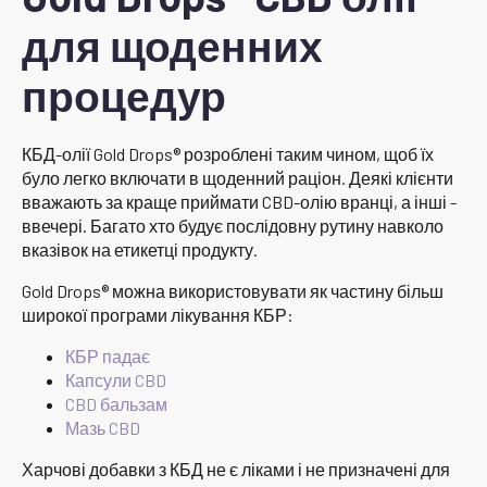
для щоденних
процедур
КБД-олії Gold Drops® розроблені таким чином, щоб їх
було легко включати в щоденний раціон. Деякі клієнти
вважають за краще приймати CBD-олію вранці, а інші -
ввечері. Багато хто будує послідовну рутину навколо
вказівок на етикетці продукту.
Gold Drops® можна використовувати як частину більш
широкої програми лікування КБР:
КБР падає
Капсули CBD
CBD бальзам
Мазь CBD
Харчові добавки з КБД не є ліками і не призначені для