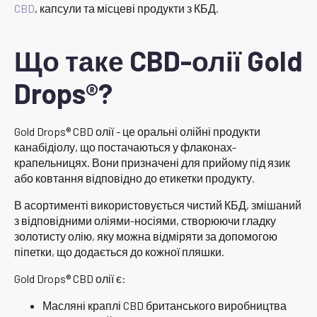
CBD
, капсули та місцеві продукти з КБД.
Що таке CBD-олії Gold
Drops®?
Gold Drops® CBD олії - це оральні олійні продукти
канабідіолу, що постачаються у флаконах-
крапельницях. Вони призначені для прийому під язик
або ковтання відповідно до етикетки продукту.
В асортименті використовується чистий КБД, змішаний
з відповідними оліями-носіями, створюючи гладку
золотисту олію, яку можна відміряти за допомогою
піпетки, що додається до кожної пляшки.
Gold Drops® CBD олії є:
Масляні краплі CBD британського виробництва