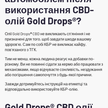
використання CBD-
олій Gold Drops®?
Олії Gold Drops® CBD не викликають сп'яніння і не
призначені для того, щоб завдати шкоди вашому
здоров'ю. Сам по собі КБР не викликає кайфу,
пов'язаного з ТГК.
Тим не менш, кожна людина реагує на добавки по-
різному. Ви не повинні сідати за кермо або працювати з
механізмами, якщо відчуваєте сонливість, нездужання
або погіршення самопочуття з будь-якої причини.
Завжди дотримуйтесь інструкцій на етикетці та
відповідально використовуйте КБР-олію.
Gold Drops® CBD олії