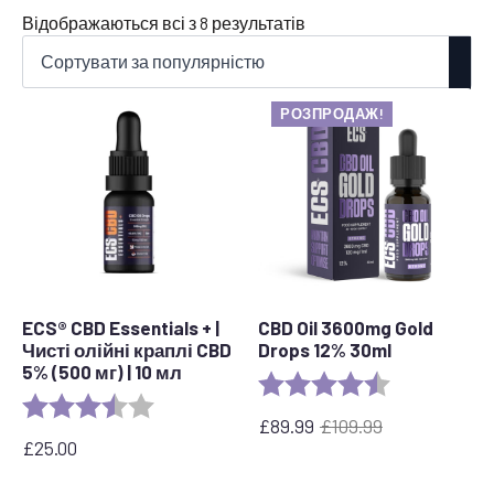
Відсортовано
Відображаються всі з 8 результатів
за
популярністю
РОЗПРОДАЖ!
ECS® CBD Essentials + |
CBD Oil 3600mg Gold
Чисті олійні краплі CBD
Drops 12% 30ml
5% (500 мг) | 10 мл
Rating:
4.7 out of 5 s
Rating:
3.8 out of 5 stars
£
89.99
£
109.99
Оригінальна
Поточна
£
25.00
ціна:
ціна:
£109.99.
£89.99.