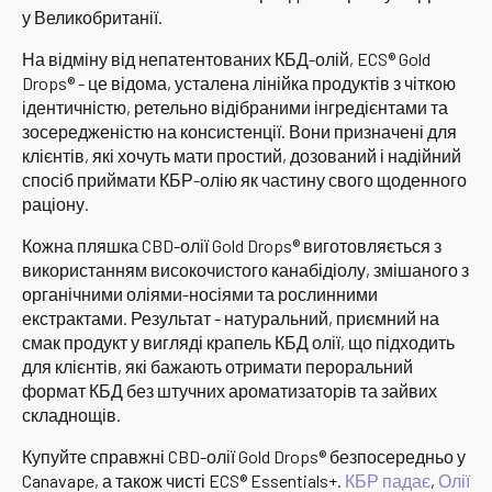
у Великобританії.
На відміну від непатентованих КБД-олій, ECS® Gold
Drops® - це відома, усталена лінійка продуктів з чіткою
ідентичністю, ретельно відібраними інгредієнтами та
зосередженістю на консистенції. Вони призначені для
клієнтів, які хочуть мати простий, дозований і надійний
спосіб приймати КБР-олію як частину свого щоденного
раціону.
Кожна пляшка CBD-олії Gold Drops® виготовляється з
використанням високочистого канабідіолу, змішаного з
органічними оліями-носіями та рослинними
екстрактами. Результат - натуральний, приємний на
смак продукт у вигляді крапель КБД олії, що підходить
для клієнтів, які бажають отримати пероральний
формат КБД без штучних ароматизаторів та зайвих
складнощів.
Купуйте справжні CBD-олії Gold Drops® безпосередньо у
Canavape, а також чисті ECS® Essentials+.
КБР падає
,
Олії