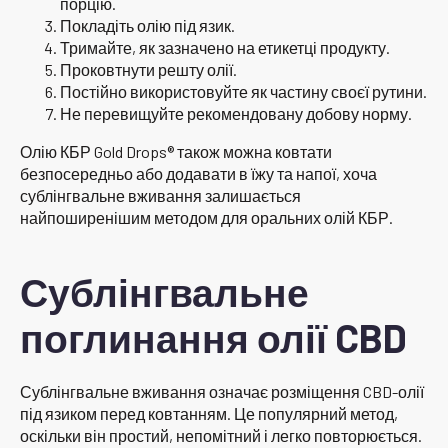
порцію.
Покладіть олію під язик.
Тримайте, як зазначено на етикетці продукту.
Проковтнути решту олії.
Постійно використовуйте як частину своєї рутини.
Не перевищуйте рекомендовану добову норму.
Олію КБР Gold Drops® також можна ковтати
безпосередньо або додавати в їжу та напої, хоча
сублінгвальне вживання залишається
найпоширенішим методом для оральних олій КБР.
Сублінгвальне
поглинання олії CBD
Сублінгвальне вживання означає розміщення CBD-олії
під язиком перед ковтанням. Це популярний метод,
оскільки він простий, непомітний і легко повторюється.