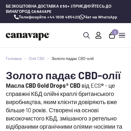
БЕЗКОШТОВНА ДОСТАВКА £50+ | ПРИЄДНУЙТЕСЬ ДО
ВИНАГОРОД CANAVAPE
Телефонуйте +44 1608 485420
Чат на WhatsApp
0
Шукай:
Головна
Олії CBD
Золото падає CBD-олії
Золото падає CBD-олії
Масла CBD Gold Drops® CBD
від ECS® - це
справжні КБД олійні краплі британського
виробництва, яким клієнти довіряють вже
більше 10 років. Створені на основі
високочистого КБД, змішаного з ретельно
відібраними органічними оліями-носіями та