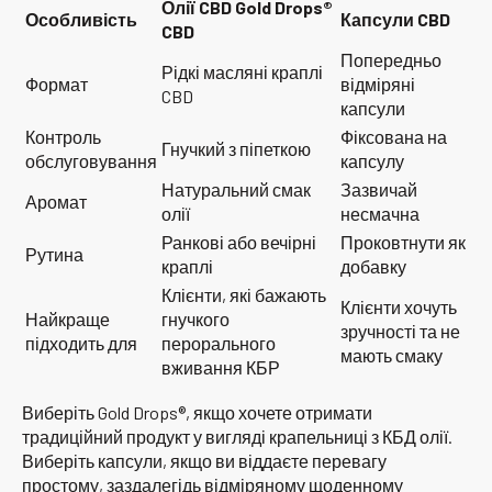
Олії CBD Gold Drops®
Особливість
Капсули CBD
CBD
Попередньо
Рідкі масляні краплі
Формат
відміряні
CBD
капсули
Контроль
Фіксована на
Гнучкий з піпеткою
обслуговування
капсулу
Натуральний смак
Зазвичай
Аромат
олії
несмачна
Ранкові або вечірні
Проковтнути як
Рутина
краплі
добавку
Клієнти, які бажають
Клієнти хочуть
Найкраще
гнучкого
зручності та не
підходить для
перорального
мають смаку
вживання КБР
Виберіть Gold Drops®, якщо хочете отримати
традиційний продукт у вигляді крапельниці з КБД олії.
Виберіть капсули, якщо ви віддаєте перевагу
простому, заздалегідь відміряному щоденному