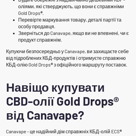
оліями, які стверджують, що вони є справжніми
Gold Drops®.
Перевірте маркування товару, деталі партії та
особу продавця.
Зверніться до Canavape, якщо ви не впевнені, чи є
продукт справжнім.
Купуючи безпосередньо у Canavape, ви захищаєте себе
від підроблених КБД-продуктів і отримуєте справжню
КБД-олію Gold Drops® з офіційного маршруту поставок.
Навіщо купувати
CBD-олії Gold Drops®
від Canavape?
Canavape - це надійний дім справжніх КБД-олій ECS®