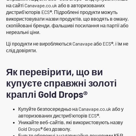
на сайті Canavape.co.uk або в авторизованих
дистриб'юторів ECS®. Підроблені продукти можуть
використовувати назви продуктів, що вводять в оману,
скопійовані бренди, фальшиві посилання на партії або
нереальні ціни.
Ці продукти не виробляються Canavape або ECS®, і їм не
слід довіряти.
Як перевірити, що ви
купуєте справжні золоті
краплі Gold Drops®
Купуйте безпосередньо на Canavape.co.uk або у
авторизованих дистриб'юторів ECS®.
Уникайте веб-сайтів, які використовують назву
Gold Drops® без дозволу.
Будьте обережні з надзвичайно дешевими КБР-