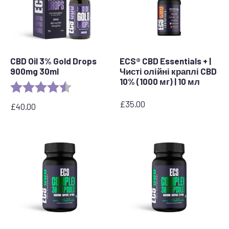
CBD Oil 3% Gold Drops
ECS® CBD Essentials + |
900mg 30ml
Чисті олійні краплі CBD
10% (1000 мг) | 10 мл
Rating:
4.9 out of 5 stars
£
35.00
£
40.00