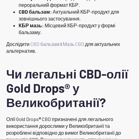
пероральний формат КБР.
CBD бальзам:
Актуальний КБР-продукт для
зовнішнього застосування.
КБР мазь:
Місцевий КБР-продукт у формі
бальзаму.
Дослідити
CBD бальзам
і
Мазь CBD
для актуальних
альтернатив.
Чи легальні CBD-олії
Gold Drops® у
Великобританії?
Олії Gold Drops® CBD призначені для легального
використання дорослими у Великобританії та
розроблені відповідно до вимог Великобританії до