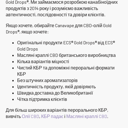
Gold Drops®. Ми займаємося розробкою канабіноїдних
продуктів з 2014 року і розуміємо важливість
автентичності, послідовності та довіри клієнтів.
Якщо хочете, обирайте Canavape для CBD-олій Gold
Drops®, якщо хочете:
Оригінальні продукти ECS® Gold Drops® від ECS®
Gold Drops
Масляні краплі CBD британського виробництва
Кілька варіантів міцності
Чистий КБР та допоміжні пероральні формати
КБР
Без штучних ароматизаторів
Ідентичність продукту, якій довіряють
Швидка доставка до Великобританії
Чітка підтримка клієнтів
Для більш широких варіантів перорального КБР,
вивчіть
Олії CBD
,
КБР падає
і
Масляні краплі CBD
.