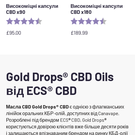
Високоміцні капсули
Високоміцні капсули
CBD x90
CBD x180
Rating:
4.8 out of 5 stars
Rating:
4.8 out of 5 s
£
95.00
£
189.99
Gold Drops® CBD Oils
від ECS® CBD
Масла CBD Gold Drops® CBD
є однією з флагманських
лінійок оральних КБР-олій, доступних від Canavape.
Розроблені під брендом ECS® CBD, Gold Drops®
користуються довірою клієнтів вже більше десяти років
і залишаються впізнаваним брендом на ринку КБД-олії