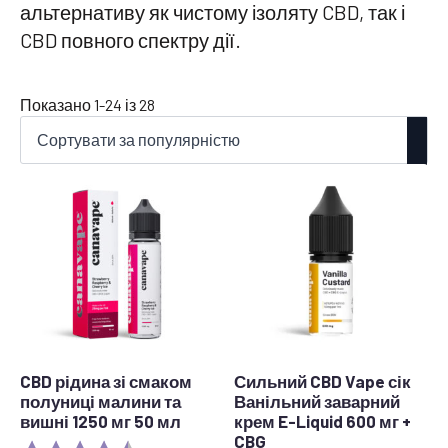
альтернативу як чистому ізоляту CBD, так і
CBD повного спектру дії.
Відсортовано
Показано 1-24 із 28
за
популярністю
CBD рідина зі смаком
Сильний CBD Vape сік
полуниці малини та
Ванільний заварний
вишні 1250 мг 50 мл
крем E-Liquid 600 мг +
CBG