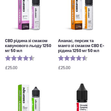
CBD рідина зі смаком
Ананас, персик та
кавунового льоду 1250
манго зі смаком CBD E-
мг 50 мл
рідина 1250 мг 50 мл
Рейтинг:
4.7 out of 5 stars
Рейтинг:
4.7 out of 5 s
£
25.00
£
25.00