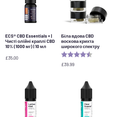
ECS® CBD Essentials + |
Біла вдова CBD
Чисті олійні краплі CBD
воскова крихта
10% (1000 мг) | 10 мл
широкого спектру
Рейтинг:
4.8 з 5 зірок
£
35.00
£
39.99