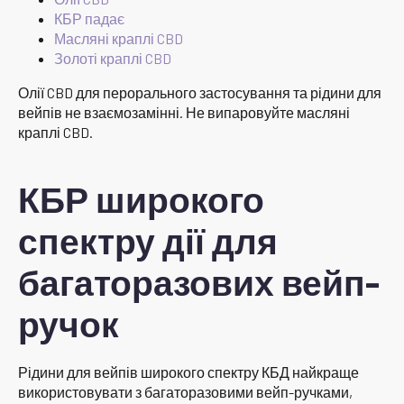
КБР падає
Масляні краплі CBD
Золоті краплі CBD
Олії CBD для перорального застосування та рідини для
вейпів не взаємозамінні. Не випаровуйте масляні
краплі CBD.
КБР широкого
спектру дії для
багаторазових вейп-
ручок
Рідини для вейпів широкого спектру КБД найкраще
використовувати з багаторазовими вейп-ручками,