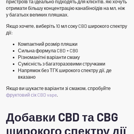
пристроїв та ідеально підходять для клієнтів, які хочуть
отримати більшу концентрацію канабіноїдів на мл, ніж
у багатьох великих пляшках.
Якщо хочете, виберіть 10 мл соку CBD широкого спектру
дії:
Компактний розмір пляшки
Сильна формула CBD + CBG
Різноманітні варіанти смаку
Сумісність з багаторазовими стручками
Напрямок без ТГК широкого спектру дії, де
вказано
Якщо ви шукаєте варіанти зі смаком, спробуйте
фруктовий сік CBD vape
.
Добавки CBD та CBG
широкого спектру дії