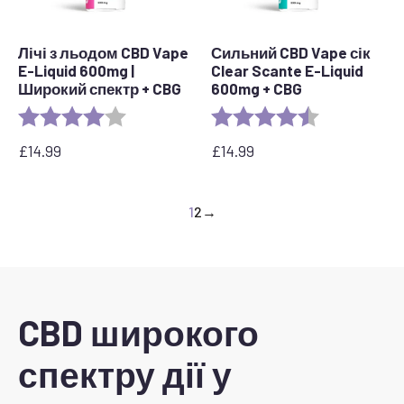
Лічі з льодом CBD Vape
Сильний CBD Vape сік
E-Liquid 600mg |
Clear Scante E-Liquid
Широкий спектр + CBG
600mg + CBG
Рейтинг:
4.0 out of 5 stars
Рейтинг:
4.8 з 5 зірок
£
14.99
£
14.99
1
2
→
CBD широкого
спектру дії у