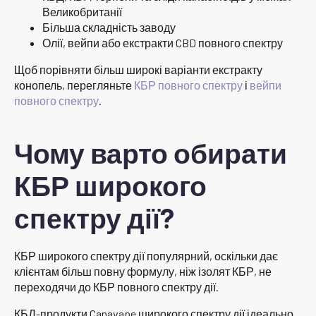
Великобританії
Більша складність заводу
Олії, вейпи або екстракти CBD повного спектру
Щоб порівняти більш широкі варіанти екстракту
конопель, перегляньте
КБР повного спектру
і
вейпи
повного спектру
.
Чому варто обирати
КБР широкого
спектру дії?
КБР широкого спектру дії популярний, оскільки дає
клієнтам більш повну формулу, ніж ізолят КБР, не
переходячи до КБР повного спектру дії.
КБД-продукти Canavape широкого спектру дії ідеально