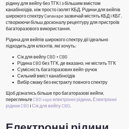
рідину для вейпу без ТГК і з більшим вмістом
канабіноїдів, ніж просто ізолят КБД. Рідини для вейпів
широкого спектру Canavape зазвичай містять КБД і КБГ,
створюючи більш досконалу рецептуру для пристроїв
багаторазового використання.
Рідина для вейпів широкого спектру дії ідеально
підходить для клієнтів, які хочуть:
Сік для вейпу CBD + CBG
Рідина CBD без ТГК, де вказано, не містить ТГК
Сумісність багаторазових вейп-ручок
Сильний вміст канабіноїдів
Вибір смаку без екстракту повного спектру
Щоб дізнатись більше про багаторазові вейпи,
перегляньте
CBD vape електронні рідини
,
Електронні
рідини CBD
і
Сік для вейпу CBD
.
Електронні рідини