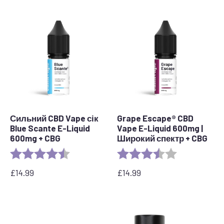
Сильний CBD Vape сік
Grape Escape® CBD
Blue Scante E-Liquid
Vape E-Liquid 600mg |
600mg + CBG
Широкий спектр + CBG
Рейтинг:
4.3 out of 5 stars
Рейтинг:
3.6 out of 5 s
£
14.99
£
14.99