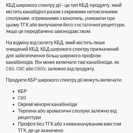
КБД широкого спектру дії - це тип КБД-продукту, який
містить канабідіол разом з окремими нетоксичними
сполуками, отриманими з конопель, уникаючи при
цьому ТГК або вилучаючи його з остаточної рецептури,
якщо це передбачено законодавством.
На відміну від ізоляту КБД, який містить лише
очищений КБД, КБД широкого спектру призначений
для забезпечення більш широкого профілю
канабіноїдів. Він може включати такі канабіноїди, як
CBG, CBC або CBDV, залежно від продукту.
Продукти КБР широкого спектру дії можуть включати:
КБР
CBG
Окремі мінорні канабіноїди
Терпени або ароматичні сполуки залежно від
рецептури
Профілі без ТГК або з невизначуваним вмістом
ТГК, де це зазначено