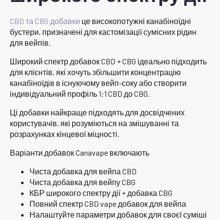
CBD та CBG добавки
це високопотужні канабіноїдні
бустери, призначені для кастомізації сумісних рідин
для вейпів.
Широкий спектр добавок CBD + CBG ідеально підходить
для клієнтів, які хочуть збільшити концентрацію
канабіноїдів в існуючому вейп-соку або створити
індивідуальний профіль 1:1 CBD до CBG.
Ці добавки найкраще підходять для досвідчених
користувачів, які розуміються на змішуванні та
розрахунках кінцевої міцності.
Варіанти добавок Canavape включають
Чиста добавка для вейпа CBD
Чиста добавка для вейпу CBG
КБР широкого спектру дії + добавка CBG
Повний спектр CBD vape добавок для вейпа
Налаштуйте параметри добавок для своєї суміші