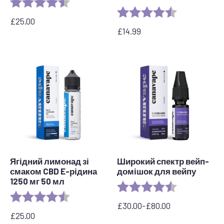
Рейтинг:
4.7 out of 5 stars
Рейтинг:
4.6 з 5 зірок
£
25.00
£
14.99
Ягідний лимонад зі
Широкий спектр вейп-
смаком CBD E-рідина
домішок для вейпу
1250 мг 50 мл
Рейтинг:
4.8 з 5 зірок
Рейтинг:
4.5 out of 5 stars
£
30.00
-
£
80.00
Діапазон
£
25.00
цін: