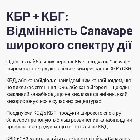
КБР + КБГ:
Відмінність Canavape
широкого спектру дії
Однією з найбільших переваг КБР-продуктів Canavape
широкого спектру дії є спільне використання КБР і CBG.
КБД, або канабідіол, є найвідомішим канабіноїдом, що
не викликає сп'яніння. CBG, або канабігерол, - ще один
важливий канабіноїд, що не викликає сп'яніння, який
використовується в сучасних рецептурах.
Поєднуючи КБД з КБГ, продукти широкого спектру
Canavape пропонують більш розвинений канабіноїдний
профіль, ніж продукти, що містять лише КБД.
CBD + CBG можна знайти в декількох лінійках Canavape,