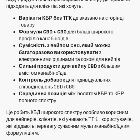
підходять для клієнтів, які хочуть:
Варіанти КБР без ТГК
де вказано на сторінці
товару
Формули CBD + CBG
для більш широкого
профілю канабіноїдів
Сумісність з вейпом CBD, який можна
багаторазово використовувати
з
електронними рідинами та соком для вейпів
Сильні продукти для вейпу CBD
з більшим
вмістом канабіноїдів
Контроль добавок
для індивідуальних
співвідношень CBD і CBG
Серединна позиція
між ізолятом КБР та КБР
повного спектру
Це робить КБД широкого спектру особливо корисним
для вейперів, клієнтів, які уникають ТГК, і користувачів,
які віддають перевагу сучасним мультиканабіноїдним
формуляціям.