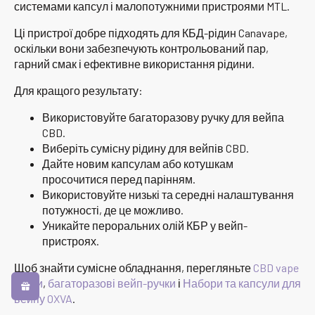
системами капсул і малопотужними пристроями MTL.
Ці пристрої добре підходять для КБД-рідин Canavape,
оскільки вони забезпечують контрольований пар,
гарний смак і ефективне використання рідини.
Для кращого результату:
Використовуйте багаторазову ручку для вейпа
CBD.
Виберіть сумісну рідину для вейпів CBD.
Дайте новим капсулам або котушкам
просочитися перед парінням.
Використовуйте низькі та середні налаштування
потужності, де це можливо.
Уникайте пероральних олій КБР у вейп-
пристроях.
Щоб знайти сумісне обладнання, перегляньте
CBD vape
ручки
,
багаторазові вейп-ручки
і
Набори та капсули для
вейпу OXVA
.