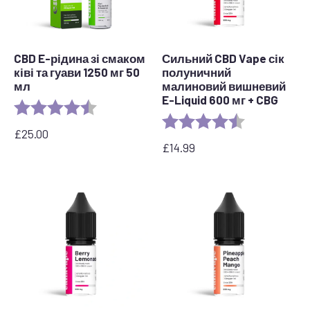
CBD E-рідина зі смаком
Сильний CBD Vape сік
ківі та гуави 1250 мг 50
полуничний
мл
малиновий вишневий
E-Liquid 600 мг + CBG
Рейтинг:
4.5 out of 5 stars
Рейтинг:
4.1 out of 5 st
£
25.00
£
14.99