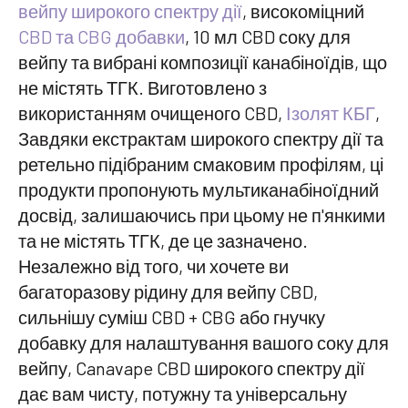
вейпу широкого спектру дії
, високоміцний
CBD та CBG добавки
, 10 мл CBD соку для
вейпу та вибрані композиції канабіноїдів, що
не містять ТГК. Виготовлено з
використанням очищеного CBD,
Ізолят КБГ
,
Завдяки екстрактам широкого спектру дії та
ретельно підібраним смаковим профілям, ці
продукти пропонують мультиканабіноїдний
досвід, залишаючись при цьому не п'янкими
та не містять ТГК, де це зазначено.
Незалежно від того, чи хочете ви
багаторазову рідину для вейпу CBD,
сильнішу суміш CBD + CBG або гнучку
добавку для налаштування вашого соку для
вейпу, Canavape CBD широкого спектру дії
дає вам чисту, потужну та універсальну