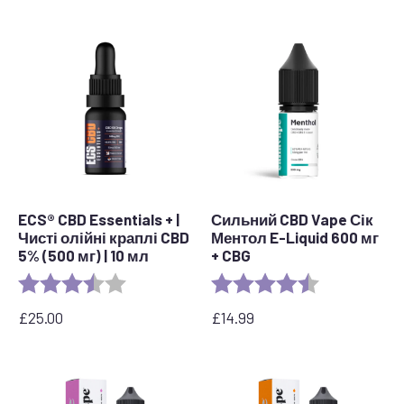
від
30,00
до
80,00
фунтів
стерлінгів
ECS® CBD Essentials + |
Сильний CBD Vape Сік
Чисті олійні краплі CBD
Ментол E-Liquid 600 мг
5% (500 мг) | 10 мл
+ CBG
Рейтинг:
3.8 out of 5 stars
Рейтинг:
4.5 out of 5 s
£
25.00
£
14.99