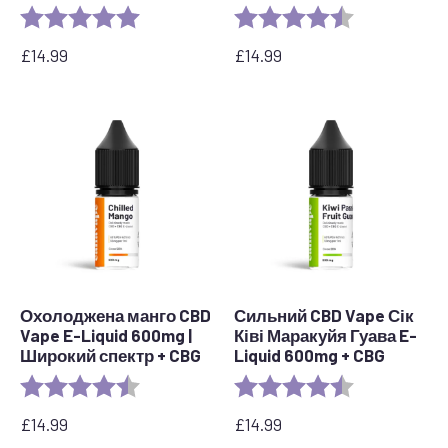
Рейтинг:
5.0 out of 5 stars
Рейтинг:
4.4 out of 5 s
£
14.99
£
14.99
Охолоджена манго CBD
Сильний CBD Vape Сік
Vape E-Liquid 600mg |
Ківі Маракуйя Гуава E-
Широкий спектр + CBG
Liquid 600mg + CBG
Рейтинг:
4.6 з 5 зірок
Рейтинг:
4.8 з 5 зірок
£
14.99
£
14.99