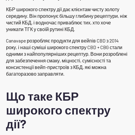
КБР широкого спектру дії дає клієнтам чисту золоту
середину. Він пропонує більшу глибину рецептури, ніж
чистий КБД, і водночас приваблює тих, хто хоче
уникати ТГК у своїй рутині КБД.
Canavape розробляє продукти для вейпів CBD з 2014
року, і наші суміші широкого спектру CBD + CBG стали
одними з найпопулярніших рецептур. Вони розроблені
для забезпечення смаку, міцності, сумісності та
консистенції вейп-пристроїв з КБД, які можна
багаторазово заправляти.
Що таке КБР
широкого спектру
дії?