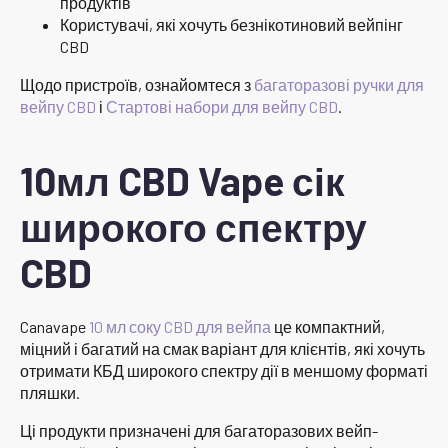
продуктів
Користувачі, які хочуть безнікотиновий вейпінг
CBD
Щодо пристроїв, ознайомтеся з
багаторазові ручки для
вейпу CBD
і
Стартові набори для вейпу CBD
.
10мл CBD Vape сік
широкого спектру
CBD
Canavape
10 мл соку CBD для вейпа
це компактний,
міцний і багатий на смак варіант для клієнтів, які хочуть
отримати КБД широкого спектру дії в меншому форматі
пляшки.
Ці продукти призначені для багаторазових вейп-