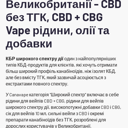
Великобританії - CBD
без ТГК, CBD + CBG
Vape рідини, олії та
добавки
КБР широкого спектру дії
один з найпопулярніших
типів КБД-продуктів для клієнтів, які хочуть отримати
більш широкий профіль канабіноїдів, ніж ізолят КБД,
але без вмісту ТГК, який зазвичай асоціюється з
екстрактами повного спектру.
У Canavape категорія "Широкий спектр" включає в себе
рідини для вейпів CBD + CBG, рідини для вейпів
широкого спектру дії, високопотужні добавки CBD і CBG,
сік для вейпів 10 мл, сильні вейпи з CBD і окремі
препарати канабіноїдів без ТГК, розроблені для
дорослих користувачів у Великобританії.