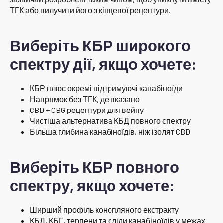
ТГК або вилучити його з кінцевої рецептури.
Виберіть КБР широкого
спектру дії, якщо хочете:
КБР плюс окремі підтримуючі канабіноїди
Напрямок без ТГК, де вказано
CBD + CBG рецептури для вейпу
Чистіша альтернатива КБД повного спектру
Більша глибина канабіноїдів, ніж ізолят CBD
Виберіть КБР повного
спектру, якщо хочете:
Ширший профіль конопляного екстракту
КБД, КБГ, терпени та сліди канабіноїдів у межах