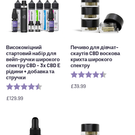
Високоміцний
Печиво для дівчат-
стартовий набір для
скаутів CBD воскова
вейп-ручки широкого
крихта широкого
спектру CBD - 3x CBD E
спектру
рідини + добавка та
Рейтинг:
4.6 з 5 зірок
стручки
£
39.99
Рейтинг:
4.5 out of 5 stars
£
129.99