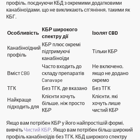
профіль, поєднуючи КБД з окремими додатковими
канабіноїдами, що не викликають сп'яніння, такими як
КБГ.
КБР широкого
Особливість
Ізолят CBD
спектру дії
КБР плюс окремі
Канабіноїдний
підтримуючі
Тільки КБР
профіль
канабіноїди
Часто входить до
Не включено,
Вміст CBG
складу препаратів
якщо не додано
Canavape
окремо
ТГК
Без ТГК, де вказано
Без ТГК
Клієнти хочуть
Клієнти, які
Найкраще
більше, ніж просто
хочуть лише
підходить для
КБР
чистий КБР
Якщо вам потрібен КБР у його найпростішій формі,
вивчіть
Чистий КБР
. Якщо вам потрібен більш широкий
профіль канабіноїдів без ТГК, КБД широкого спектру