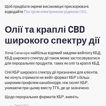
Щоб придбати окремі високоміцні прискорювачі,
відвідайте
Постріли електронною рідиною CBD
.
Олії та краплі CBD
широкого спектру дії
Хоча Canavape найбільш відомий завдяки вейпінгу КБД,
КБД широкого спектру дії також може застосовуватися
для пероральних продуктів, таких як олії та краплі КБД.
Олії КБР широкого спектру дії призначені для клієнтів,
які хочуть отримати не вейп-формат КБР з більш
широким профілем канабіноїдів, ніж ізолят КБР,
уникаючи при цьому вмісту ТГК, де це зазначено.
Щодо пероральних форматів КБР, вивчіть:
Олії CBD