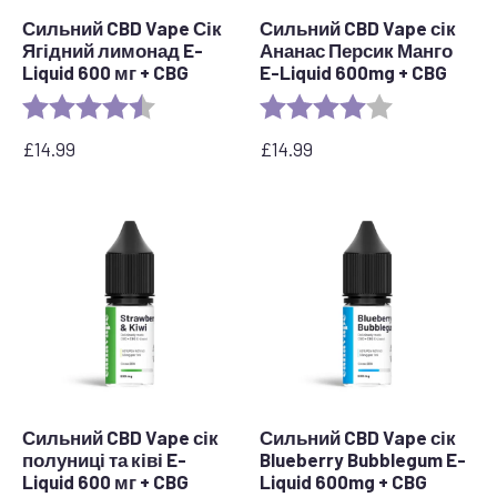
Сильний CBD Vape Сік
Сильний CBD Vape сік
Ягідний лимонад E-
Ананас Персик Манго
Liquid 600 мг + CBG
E-Liquid 600mg + CBG
Рейтинг:
4.4 out of 5 stars
Рейтинг:
4.0 out of 5 s
£
14.99
£
14.99
Сильний CBD Vape сік
Сильний CBD Vape сік
полуниці та ківі E-
Blueberry Bubblegum E-
Liquid 600 мг + CBG
Liquid 600mg + CBG