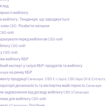
Огляд
рності вейпінгу
 вейпінгу: Тенденція, що зароджується
 олію CBD: Розбиття питання
CBD-олії
д врахувати перед вейпінгом CBD-олії
йпінгу CBD-олії
у CBD-олії
іки вейпінгу КБР
ний експерт у галузі КБР-продуктів та вейпінгу
avape на ринку КБР
нту продукції Canavape: CBD E-Liquid, CBG Vape Oil & Extracts
ораторії досконалість та експертна майстерність Canavape
 задоволення від досвіду вейпінгу CBD з Canavape
еки для вейпінгу CBD-олії
еваг з Canavape: Посібник