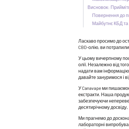
Висновок: Прийміть
Повернення до п
Майбутнє КБД та 
Ласкаво просимо до ост
CBD-олію, ви потрапили 
У цьому вичерпному пос
олії. Незалежно від то
надати вам інформацію,
давайте зануримося і ві
У Canavape ми пишаємос
екстракти. Наша проду
забезпечуючи непереве
десятирічному досвіду,
Ми прагнемо до доскона
лабораторні випробуван