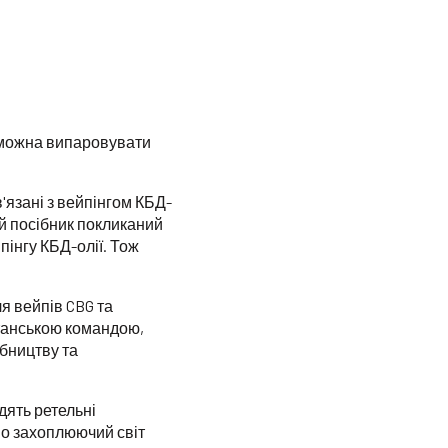
и можна випаровувати
'язані з вейпінгом КБД-
ей посібник покликаний
інгу КБД-олії. Тож
я вейпів CBG та
танською командою,
бництву та
дять ретельні
мо захоплюючий світ