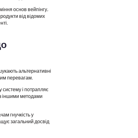
міння основ вейпінгу,
родукти від відомих
нті.
що
 шукають альтернативні
ним перевагам.
у систему і потрапляє
 з іншими методами
чам гнучкість у
ащує загальний досвід