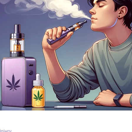
йпінгу