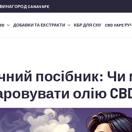
 ВИНАГОРОД CANAVAPE
CBD
ДОБАВКИ ТА ЕКСТРАКТИ
КБР ДЛЯ СНУ
CBD VAPE РУ
чний посібник: Чи
аровувати олію CB