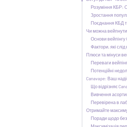
Розуміння КБР: 
Зростання популя
Поєднання КБД та
Чи можна вейпнути
Основи вейпінгу 
Фактори, які слі
Плюси та мінуси ве
Переваги вейпінг
Потенційні недол
Canavape: Ваш надій
Що відрізняє Can
Вивчення асортиме
Перевірена в лаб
Отримайте максимум
Поради щодо безп
Максимізація пер