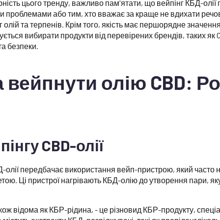
ість цього тренду, важливо пам'ятати, що вейпінг КБД-олії п
 проблемами або тим, хто вважає за краще не вдихати речо
г олій та терпенів. Крім того, якість має першорядне значення
ується вибирати продукти від перевірених брендів, таких як 
та безпеки.
 вейпнути олію CBD: Р
пінгу CBD-олії
-олії передбачає використання вейп-пристрою, який часто 
тою. Ці пристрої нагрівають КБД-олію до утворення пари, як
акож відома як КБР-рідина, - це різновид КБР-продукту, спец