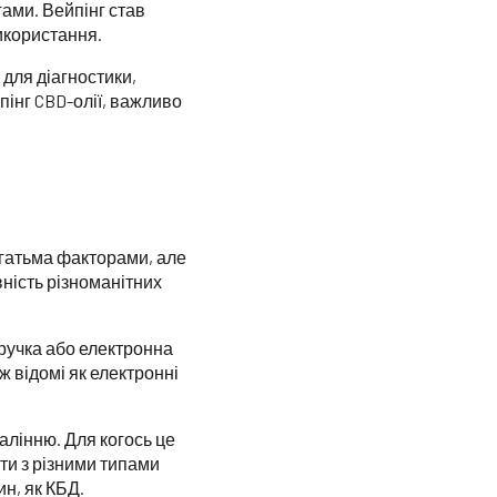
ами. Вейпінг став
икористання.
для діагностики,
пінг CBD-олії, важливо
агатьма факторами, але
вність різноманітних
ручка або електронна
ж відомі як електронні
лінню. Для когось це
ти з різними типами
ин, як КБД.