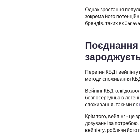
Однак зростання популя
зокрема його потенційн
брендів, таких як Canava
Поєднання 
зароджуєт
Перетин КБД і вейпінгу
методи споживання КБД
Вейпінг КБД-олії дозво
безпосередньо в легені
споживання, такими як
Крім того, вейпінг - це
дозуванні за потребою.
вейпінгу, роблячи йог