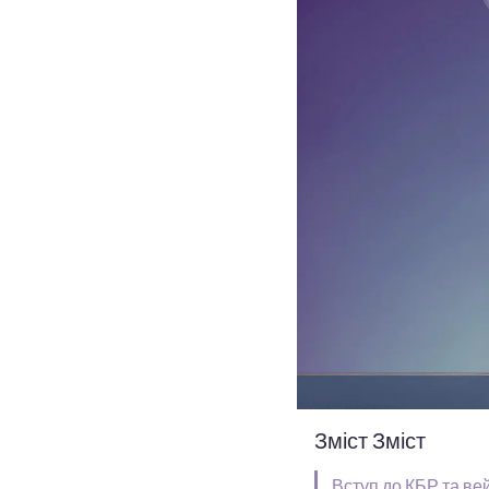
Зміст Зміст
Вступ до КБР та ве