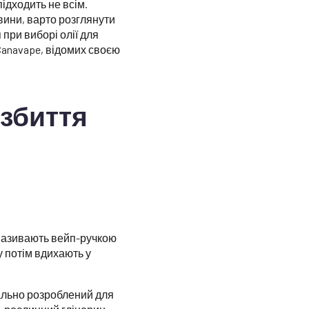
ідходить не всім.
вини, варто розглянути
 при виборі олії для
Canavape, відомих своєю
озбиття
називають вейп-ручкою
у потім вдихають у
іально розроблений для