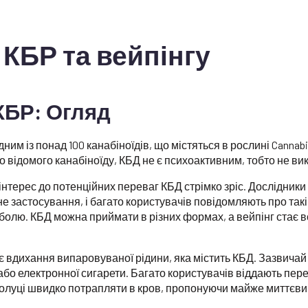
 КБР та вейпінгу
КБР: Огляд
дним із понад 100 канабіноїдів, що містяться в рослині Cannabis
го відомого канабіноїду, КБД не є психоактивним, тобто не вик
інтерес до потенційних переваг КБД стрімко зріс. Дослідники
 застосування, і багато користувачів повідомляють про такі
болю. КБД можна приймати в різних формах, а вейпінг стає 
 вдихання випаровуваної рідини, яка містить КБД. Зазвичай 
бо електронної сигарети. Багато користувачів віддають пере
полуці швидко потрапляти в кров, пропонуючи майже миттєви