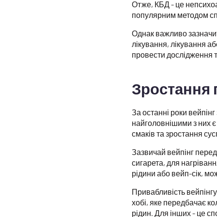
Отже, КБД - це непсихо
популярним методом сп
Однак важливо зазначит
лікування, лікування а
провести дослідження т
Зростання 
За останні роки вейпін
найголовнішими з них є 
смаків та зростання сус
Зазвичай вейпінг перед
сигарета, для нагріванн
рідини або вейп-сік, мо
Привабливість вейпінг
хобі, яке передбачає к
рідин. Для інших - це с