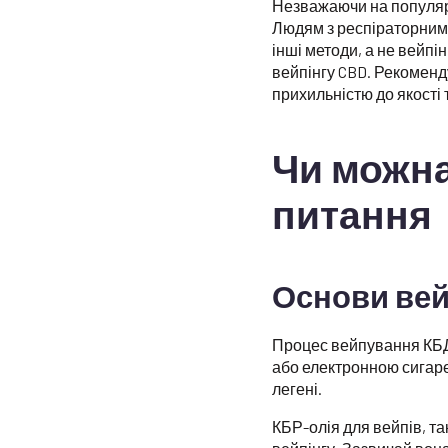
Незважаючи на популярн
Людям з респіраторними
інші методи, а не вейпін
вейпінгу CBD. Рекоменд
прихильністю до якості 
Чи можна
питання
Основи вей
Процес вейпування КБД
або електронною сигаре
легені.
КБР-олія для вейпів, т