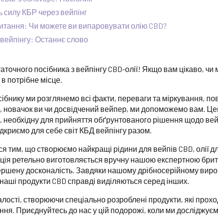
 силу КБР через вейпінг
итання: Чи можете ви випаровувати олію CBD?
вейпінгу: Останнє слово
аточного посібника з вейпінгу CBD-олії! Якщо вам цікаво, ч
в потрібне місце.
ібнику ми розглянемо всі факти, переваги та міркування, пов
го, новачок ви чи досвідчений вейпер, ми допоможемо вам. Ц
 необхідну для прийняття обґрунтованого рішення щодо вейп
дкриємо для себе світ КБД вейпінгу разом.
я тим, що створюємо найкращі рідини для вейпів CBD, олії дл
кція ретельно виготовляється вручну нашою експертною бри
ршену досконалість. Завдяки нашому дрібносерійному виро
 наші продукти CBD справді виділяються серед інших.
лості, створюючи спеціально розроблені продукти, які прохо
ня. Приєднуйтесь до нас у цій подорожі, коли ми досліджує