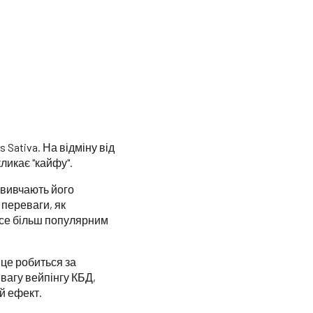
 Sativa. На відміну від
ликає "кайфу".
 вивчають його
 переваги, як
все більш популярним
це робиться за
вагу вейпінгу КБД,
й ефект.