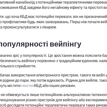
активний канабіноїд з потенційними терапевтичними переваг
оживання КБД завдяки його негайному ефекту та простоті в
и, що хоча КБД має потенційні переваги, він не призначений 
бо профілактики будь-яких захворювань. Перш ніж почати вей
а проконсультуватися з лікарем.
популярності вейпінгу
г значно зріс у популярності. Це зростання можна пояснити б
безпечність вейпінгу порівняно з традиційним курінням, ная
пільного сприйняття.
бачає використання електронного пристрою, такого як вейп-
я рідини до пари, яку потім вдихають. Рідини для вейпів, тако
жуть містити
нікотин
КБД або інших речовин.
у не обмежується лише потенційною альтернативою тютюнопа
олекціонування різних пристроїв для вейпінгу або експеримен
посіб дослідити потенційні терапевтичні переваги таких речов