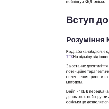
вейпінгу з КБД-олією.
Вступ до
Розуміння 
КБД, або канабідіол, є о
ТГК
На відміну від іншо
За останнє десятиліття 
потенційне терапевтичне
полегшення тривоги та 
методом.
Вейпінг КБД передбачає
допомогою вейп-ручки а
оскільки це дозволяє с