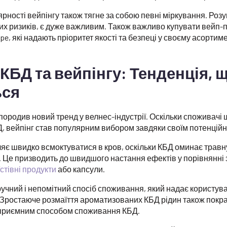
рності вейпінгу також тягне за собою певні міркування. Розу
их ризиків, є дуже важливим. Також важливо купувати вейп-п
pe, які надають пріоритет якості та безпеці у своєму асортиме
КБД та вейпінгу: Тенденція, 
ься
 породив новий тренд у велнес-індустрії. Оскільки споживачі
, вейпінг став популярним вибором завдяки своїм потенцій
ляє швидко всмоктуватися в кров, оскільки КБД оминає травн
. Це призводить до швидшого настання ефектів у порівнянні
їстівні продукти
або капсули.
 зручний і непомітний спосіб споживання, який надає користува
 Зростаюче розмаїття ароматизованих КБД рідин також покр
о приємним способом споживання КБД.