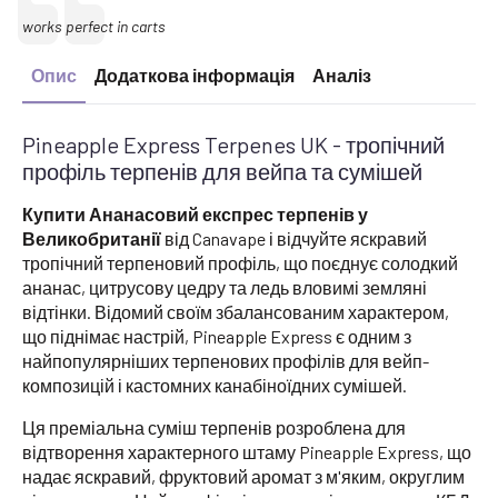
Text:
works perfect in carts
Опис
Додаткова інформація
Аналіз
Pineapple Express Terpenes UK - тропічний
профіль терпенів для вейпа та сумішей
Купити Ананасовий експрес терпенів у
Великобританії
від Canavape і відчуйте яскравий
тропічний терпеновий профіль, що поєднує солодкий
ананас, цитрусову цедру та ледь вловимі земляні
відтінки. Відомий своїм збалансованим характером,
що піднімає настрій, Pineapple Express є одним з
найпопулярніших терпенових профілів для вейп-
композицій і кастомних канабіноїдних сумішей.
Ця преміальна суміш терпенів розроблена для
відтворення характерного штаму Pineapple Express, що
надає яскравий, фруктовий аромат з м'яким, округлим