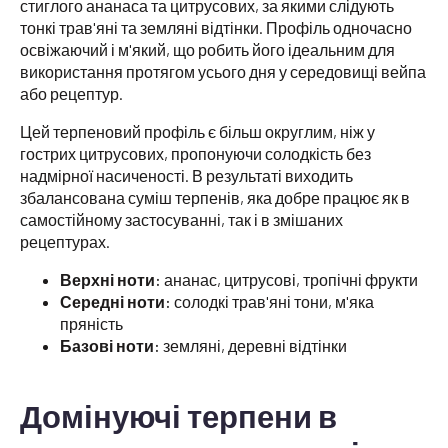
стиглого ананаса та цитрусових, за якими слідують
тонкі трав'яні та земляні відтінки. Профіль одночасно
освіжаючий і м'який, що робить його ідеальним для
використання протягом усього дня у середовищі вейпа
або рецептур.
Цей терпеновий профіль є більш округлим, ніж у
гострих цитрусових, пропонуючи солодкість без
надмірної насиченості. В результаті виходить
збалансована суміш терпенів, яка добре працює як в
самостійному застосуванні, так і в змішаних
рецептурах.
Верхні ноти:
ананас, цитрусові, тропічні фрукти
Середні ноти:
солодкі трав'яні тони, м'яка
пряність
Базові ноти:
земляні, деревні відтінки
Домінуючі терпени в