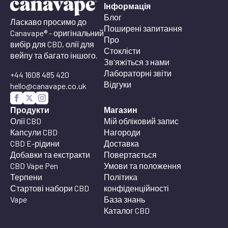
Інформація
Блог
Ласкаво просимо до
Поширені запитання
Canavape® - оригінальний
Про
вибір для CBD, олії для
Стоклісти
вейпу та багато іншого.
Зв'яжіться з нами
Лабораторні звіти
+44 1608 485 420
Відгуки
hello@canavape.co.uk
Продукти
Магазин
Олії CBD
Мій обліковий запис
Капсули CBD
Нагороди
CBD E-рідини
Доставка
Добавки та екстракти
Повертається
CBD Vape Pen
Умови та положення
Терпени
Політика
Стартові набори CBD
конфіденційності
Vape
База знань
Каталог CBD