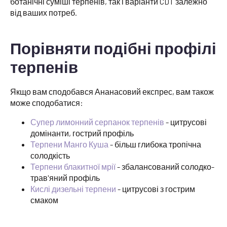
ботанічні суміші терпенів, так і варіанти CDT залежно
від ваших потреб.
Порівняти подібні профілі
терпенів
Якщо вам сподобався Ананасовий експрес, вам також
може сподобатися:
Супер лимонний серпанок терпенів
- цитрусові
домінанти, гострий профіль
Терпени Манго Куша
- більш глибока тропічна
солодкість
Терпени блакитної мрії
- збалансований солодко-
трав'яний профіль
Кислі дизельні терпени
- цитрусові з гострим
смаком