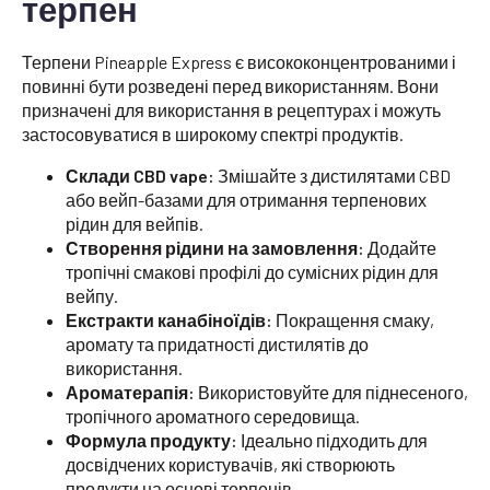
терпен
Терпени Pineapple Express є висококонцентрованими і
повинні бути розведені перед використанням. Вони
призначені для використання в рецептурах і можуть
застосовуватися в широкому спектрі продуктів.
Склади CBD vape:
Змішайте з дистилятами CBD
або вейп-базами для отримання терпенових
рідин для вейпів.
Створення рідини на замовлення:
Додайте
тропічні смакові профілі до сумісних рідин для
вейпу.
Екстракти канабіноїдів:
Покращення смаку,
аромату та придатності дистилятів до
використання.
Ароматерапія:
Використовуйте для піднесеного,
тропічного ароматного середовища.
Формула продукту:
Ідеально підходить для
досвідчених користувачів, які створюють
продукти на основі терпенів.