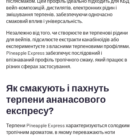
післясмаком. Цей профіль ідеально підходить для КБД
вейп-композицій, дистилятів, електронних рідин і
змішування терпенів, забезпечуючи одночасно
смаковий вплив і універсальність.
Незалежно від того, чи створюєте ви терпенові рідини
для вейпів, підсилюєте екстракти канабіноїдів або
експериментуєте з власними терпеновими профілями,
Pineapple Express забезпечує послідовний і
впізнаваний профіль тропічного смаку, який працює в
різних сферах застосування.
Як смакують і пахнуть
терпени ананасового
експресу?
Терпени Pineapple Express характеризуються солодким
тропічним ароматом, в якому переважають ноти