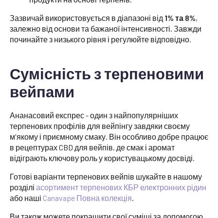
Зазвичай використовується в діапазоні від
1% та 8%
,
залежно від основи та бажаної інтенсивності. Завжди
починайте з низького рівня і регулюйте відповідно.
Сумісність з терпеновими
вейпами
Ананасовий експрес - один з найпопулярніших
терпенових профілів для вейпінгу завдяки своєму
м'якому і приємному смаку. Він особливо добре працює
в рецептурах CBD для вейпів, де смак і аромат
відіграють ключову роль у користувацькому досвіді.
Готові варіанти терпенових вейпів шукайте в нашому
розділі
асортимент терпенових КБР електронних рідин
або наші
Canavape Повна колекція
.
Ви також можете покращити свої суміші за допомогою