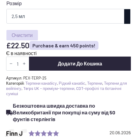
Розмір
Очистити
£
22.50
Purchase & earn 450 points!
Є в наявності
Купити
Pineapple
Додати До Кошика
Express
Terpenes
UK
Артикул:
PEX-TERP-25
-
Категорій:
Терпени канабісу
,
Рідкий канабіс
,
Терпени
,
Терпени для
Тропічний
вейпінгу
,
Terps UK - преміум-терпени, CDT-профілі та ботанічні
терпеновий
суміші
профіль
для
Безкоштовна швидка доставка по
вейпа
та
Великобританії при покупці на суму від 50
сумішей
фунтів стерлінгів
кількість
Rating: 5.0 out of 5 stars
Testimonial
Author:
Finn J
Date:
20.06.2026