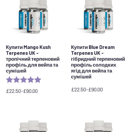
Купити Mango Kush
Купити Blue Dream
Terpenes UK -
Terpenes UK -
тропічний терпеновий
гібридний терпеновий
профіль для вейпа та
профіль солодких
сумішей
ягід для вейпа та
сумішей
Rating:
5.0 out of 5 stars
£
22.50
-
£
90.00
£
22.50
-
£
90.00
Діапазон
Діапазон
цін:
цін:
від
від
22,50
22,50
до
до
90,00
90,00
фунтів
фунтів