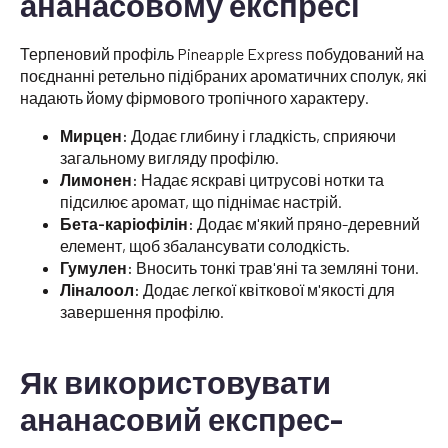
ананасовому експресі
Терпеновий профіль Pineapple Express побудований на
поєднанні ретельно підібраних ароматичних сполук, які
надають йому фірмового тропічного характеру.
Мирцен:
Додає глибину і гладкість, сприяючи
загальному вигляду профілю.
Лимонен:
Надає яскраві цитрусові нотки та
підсилює аромат, що піднімає настрій.
Бета-каріофілін:
Додає м'який пряно-деревний
елемент, щоб збалансувати солодкість.
Гумулен:
Вносить тонкі трав'яні та земляні тони.
Ліналоол:
Додає легкої квіткової м'якості для
завершення профілю.
Як використовувати
ананасовий експрес-