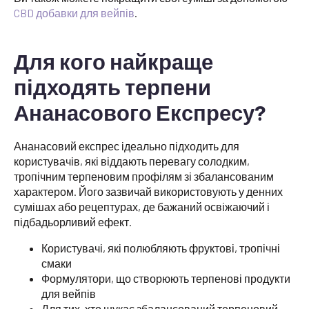
CBD добавки для вейпів
.
Для кого найкраще
підходять терпени
Ананасового Експресу?
Ананасовий експрес ідеально підходить для
користувачів, які віддають перевагу солодким,
тропічним терпеновим профілям зі збалансованим
характером. Його зазвичай використовують у денних
сумішах або рецептурах, де бажаний освіжаючий і
підбадьорливий ефект.
Користувачі, які полюбляють фруктові, тропічні
смаки
Формулятори, що створюють терпенові продукти
для вейпів
Для тих, хто шукає збалансований терпеновий