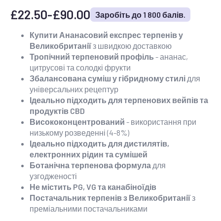
£
22.50
-
£
90.00
Заробіть до 1 800 балів.
Діапазон
цін:
Купити Ананасовий експрес терпенів у
Великобританії
з швидкою доставкою
від
Тропічний терпеновий профіль
- ананас,
22,50
цитрусові та солодкі фрукти
до
Збалансована суміш у гібридному стилі
для
універсальних рецептур
90,00
Ідеально підходить для терпенових вейпів та
фунтів
продуктів CBD
Висококонцентрований
- використання при
стерлінгів
низькому розведенні (4-8%)
Ідеально підходить для дистилятів,
електронних рідин та сумішей
Ботанічна терпенова формула
для
узгодженості
Не містить PG, VG та канабіноїдів
Постачальник терпенів з Великобританії
з
преміальними постачальниками