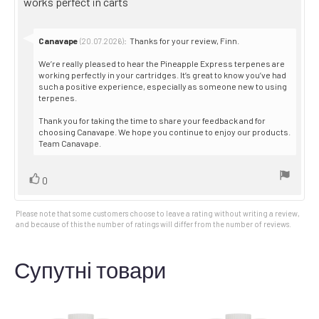
Review
works perfect in carts
5
stars
text:
Reply
Canavape
:
Thanks for your review, Finn.
(20.07.2026)
from:
We’re really pleased to hear the Pineapple Express terpenes are
working perfectly in your cartridges. It’s great to know you’ve had
such a positive experience, especially as someone new to using
terpenes.
Thank you for taking the time to share your feedback and for
choosing Canavape. We hope you continue to enjoy our products.
Team Canavape.
Vote
vote(s)
0
up
Please note that some customers choose to leave a rating without writing a review,
and because of this the number of ratings will differ from the number of reviews.
Супутні товари