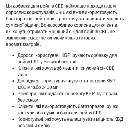
Ця добавка для вейпів CBD найкраще підходить для
дорослих користувачів CBD, які вже використовують
багаторазові вейп-пристрої і хочуть підвищити міцність
сумісної рідини. Вона особливо корисна для клієнтів,
які хочуть отримати міцніший сік для вейпів CBD, не
змінюючи смак і не купуючи кілька готових
ароматизаторів.
Дорослі користувачі КБР шукають добавку для
вейпу CBD у Великобританії
Клієнти, які хочуть збільшити існуючий сік CBD
vape
Досвідчені користувачі шукають постріли КБР
1200 мг або 2400 мг
Вейпери, які віддають перевагу КБР-бустерам
без смаку
Клієнти, які використовують багаторазові ручки,
капсули або сумісні баки для вейпу CBD
Користувачі, які хочуть налаштувати міцність КБД
без зміни смаку