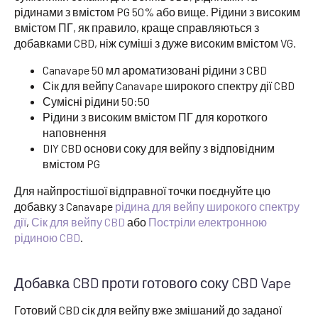
рідинами з вмістом PG 50% або вище. Рідини з високим
вмістом ПГ, як правило, краще справляються з
добавками CBD, ніж суміші з дуже високим вмістом VG.
Canavape 50 мл ароматизовані рідини з CBD
Сік для вейпу Canavape широкого спектру дії CBD
Сумісні рідини 50:50
Рідини з високим вмістом ПГ для короткого
наповнення
DIY CBD основи соку для вейпу з відповідним
вмістом PG
Для найпростішої відправної точки поєднуйте цю
добавку з Canavape
рідина для вейпу широкого спектру
дії
,
Сік для вейпу CBD
або
Постріли електронною
рідиною CBD
.
Добавка CBD проти готового соку CBD Vape
Готовий CBD сік для вейпу вже змішаний до заданої