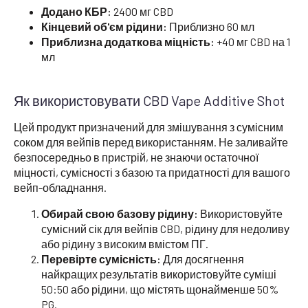
Додано КБР:
2400 мг CBD
Кінцевий об'єм рідини:
Приблизно 60 мл
Приблизна додаткова міцність:
+40 мг CBD на 1
мл
Як використовувати CBD Vape Additive Shot
Цей продукт призначений для змішування з сумісним
соком для вейпів перед використанням. Не заливайте
безпосередньо в пристрій, не знаючи остаточної
міцності, сумісності з базою та придатності для вашого
вейп-обладнання.
Обирай свою базову рідину:
Використовуйте
сумісний сік для вейпів CBD, рідину для недоливу
або рідину з високим вмістом ПГ.
Перевірте сумісність:
Для досягнення
найкращих результатів використовуйте суміші
50:50 або рідини, що містять щонайменше 50%
PG.