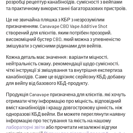
розробці рецептур канабіноїдів, сумісності з вейпами
та практичному використанні багаторазових пристроїв.
Це не звичайна пляшка з КБР з незрозумілим
призначенням. Canavape CBD Vape Additive Shot
створений для клієнтів, яким потрібен прозорий,
високоміцний бустер CBD, який можна з упевненістю
змішувати з сумісними рідинами для вейпів.
Кожна деталь має значення: варіанти міцності,
нейтральність смаку, рекомендації щодо сумісності,
чіткі інструкції зі змішування та внутрішня експертиза
канабіноїдів. Саме це відрізняє серйозну КБД-добавку
для вейпу від базового КБД-продукту.
Продукція Canavape призначена для клієнтів, які хочуть
отримати чітку інформацію про міцність, відповідний
вміст канабіноїдів і кращу довгострокову цінність, ніж
одноразові КБД вейпи. Ви можете переглянути наявну
інформацію про тестування та якість на нашому
лабораторні звіти
або прочитати незалежні відгуки