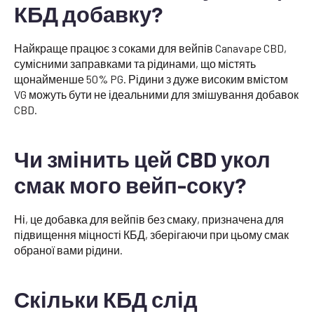
КБД добавку?
Найкраще працює з соками для вейпів Canavape CBD,
сумісними заправками та рідинами, що містять
щонайменше 50% PG. Рідини з дуже високим вмістом
VG можуть бути не ідеальними для змішування добавок
CBD.
Чи змінить цей CBD укол
смак мого вейп-соку?
Ні, це добавка для вейпів без смаку, призначена для
підвищення міцності КБД, зберігаючи при цьому смак
обраної вами рідини.
Скільки КБД слід