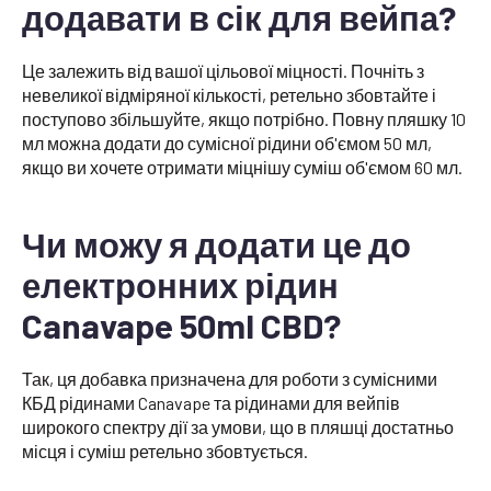
додавати в сік для вейпа?
Це залежить від вашої цільової міцності. Почніть з
невеликої відміряної кількості, ретельно збовтайте і
поступово збільшуйте, якщо потрібно. Повну пляшку 10
мл можна додати до сумісної рідини об'ємом 50 мл,
якщо ви хочете отримати міцнішу суміш об'ємом 60 мл.
Чи можу я додати це до
електронних рідин
Canavape 50ml CBD?
Так, ця добавка призначена для роботи з сумісними
КБД рідинами Canavape та рідинами для вейпів
широкого спектру дії за умови, що в пляшці достатньо
місця і суміш ретельно збовтується.