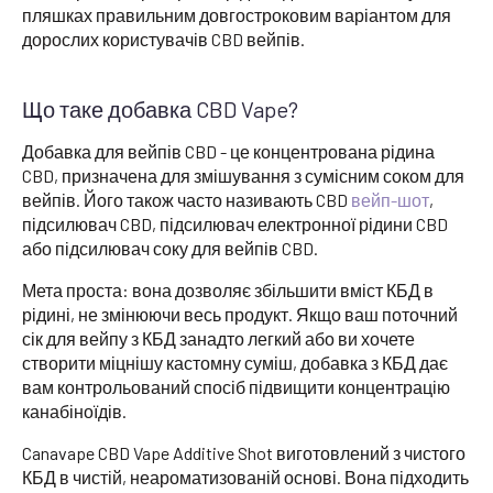
пляшках правильним довгостроковим варіантом для
дорослих користувачів CBD вейпів.
Що таке добавка CBD Vape?
Добавка для вейпів CBD - це концентрована рідина
CBD, призначена для змішування з сумісним соком для
вейпів. Його також часто називають CBD
вейп-шот
,
підсилювач CBD, підсилювач електронної рідини CBD
або підсилювач соку для вейпів CBD.
Мета проста: вона дозволяє збільшити вміст КБД в
рідині, не змінюючи весь продукт. Якщо ваш поточний
сік для вейпу з КБД занадто легкий або ви хочете
створити міцнішу кастомну суміш, добавка з КБД дає
вам контрольований спосіб підвищити концентрацію
канабіноїдів.
Canavape CBD Vape Additive Shot виготовлений з чистого
КБД в чистій, неароматизованій основі. Вона підходить