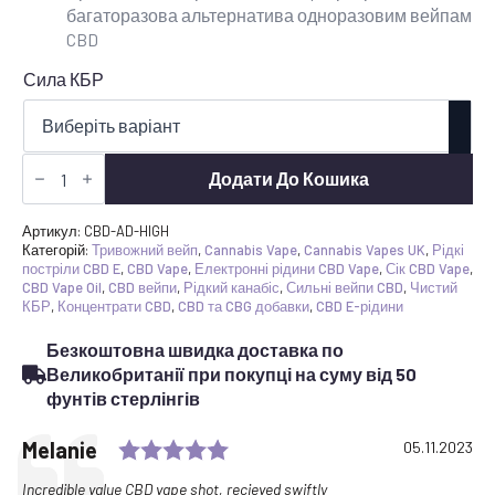
багаторазова альтернатива одноразовим вейпам
CBD
Сила КБР
CBD
Vape
Додати До Кошика
Добавка
Кількість
пострілів
Артикул:
CBD-AD-HIGH
Категорій:
Тривожний вейп
,
Cannabis Vape
,
Cannabis Vapes UK
,
Рідкі
постріли CBD E
,
CBD Vape
,
Електронні рідини CBD Vape
,
Сік CBD Vape
,
CBD Vape Oil
,
CBD вейпи
,
Рідкий канабіс
,
Сильні вейпи CBD
,
Чистий
КБР
,
Концентрати CBD
,
CBD та CBG добавки
,
CBD E-рідини
Безкоштовна швидка доставка по
Великобританії при покупці на суму від 50
фунтів стерлінгів
Rating: 5.0 out of 5 stars
Testimonial
Author:
Melanie
Date:
05.11.2023
Text:
Incredible value CBD vape shot, recieved swiftly