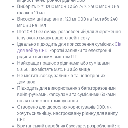
від
Виберіть 12% 1200 мг CBD або 24% 2400 мг CBD на
25,00
флакон 10 мл
до
Високоміцні варіанти: 120 мг CBD на 1 мл або 240
мг CBD на 1 мл
40,00
Шот CBD без смаку, розроблений для збереження
фунтів
існуючого смаку вашого вейп-соку
Ідеально підходить для прискорення сумісних
Сік
стерлінгів
для вейпу CBD
, короткі заливки та електронні
рідини з високим вмістом ПГ
Найкраще працює з рідинами або сумішами
50:50, що містять 50% PG або вище
Не містить воску, залишків та непотрібних
домішок
Підходить для використання з багаторазовими
вейп-ручками, капсулами та сумісними баками
після належного змішування
Створено для дорослих користувачів CBD, які
хочуть сильнішу, настроювану рідину для вейпу
CBD
Британський виробник Canavape, розроблений як