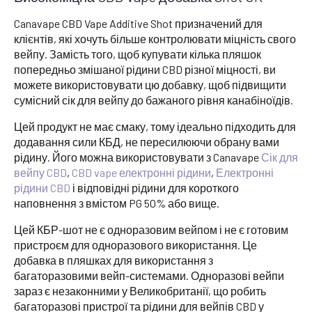
Canavape CBD Vape Additive Shot призначений для
клієнтів, які хочуть більше контролювати міцність свого
вейпу. Замість того, щоб купувати кілька пляшок
попередньо змішаної рідини CBD різної міцності, ви
можете використовувати цю добавку, щоб підвищити
сумісний сік для вейпу до бажаного рівня канабіноїдів.
Цей продукт не має смаку, тому ідеально підходить для
додавання сили КБД, не пересилюючи обрану вами
рідину. Його можна використовувати з Canavape
Сік для
вейпу CBD
,
CBD vape електронні рідини
,
Електронні
рідини CBD
і відповідні рідини для короткого
наповнення з вмістом PG 50% або вище.
Цей КБР-шот не є одноразовим вейпом і не є готовим
пристроєм для одноразового використання. Це
добавка в пляшках для використання з
багаторазовими вейп-системами. Одноразові вейпи
зараз є незаконними у Великобританії, що робить
багаторазові пристрої та рідини для вейпів CBD у