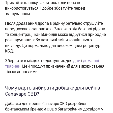
Тримайте пляшку закритою, коли вона не
використовується, і добре збовтуйте перед
змішуванням.
Після додавання дропа в рідину ретельно струшуйте
перед кожною заправкою. Залежно від базової рідини
та концентрації канабіноїдів може відбутися природне
розшарування або незначні зміни зовнішнього
вигляду. Це нормально для високоміцних рецептур
КБД.
Зберігати в місцях, недоступних для
діти
і
домашні
тварини
. Цей продукт призначений для використання
тільки дорослими.
Чому варто вибирати добавки для вейпів
Canavape CBD?
Добавки для вейпів Canavape CBD розроблені
британським брендом CBD з багаторічним досвідом у