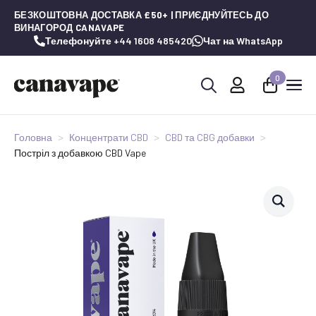
БЕЗКОШТОВНА ДОСТАВКА £50+ | ПРИЄДНУЙТЕСЬ ДО
ВИНАГОРОД CANAVAPE
Телефонуйте +44 1608 485420
Чат на WhatsApp
0
Шукай:
Головна
Концентрати CBD
CBD та CBG добавки
Постріл з добавкою CBD Vape