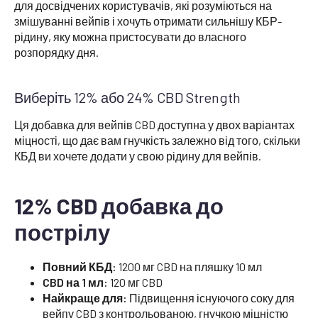
для досвідчених користувачів, які розуміються на
змішуванні вейпів і хочуть отримати сильнішу КБР-
рідину, яку можна пристосувати до власного
розпорядку дня.
Виберіть 12% або 24% CBD Strength
Ця добавка для вейпів CBD доступна у двох варіантах
міцності, що дає вам гнучкість залежно від того, скільки
КБД ви хочете додати у свою рідину для вейпів.
12% CBD добавка до
пострілу
Повний КБД:
1200 мг CBD на пляшку 10 мл
CBD на 1 мл:
120 мг CBD
Найкраще для:
Підвищення існуючого соку для
вейпу CBD з контрольованою, гнучкою міцністю