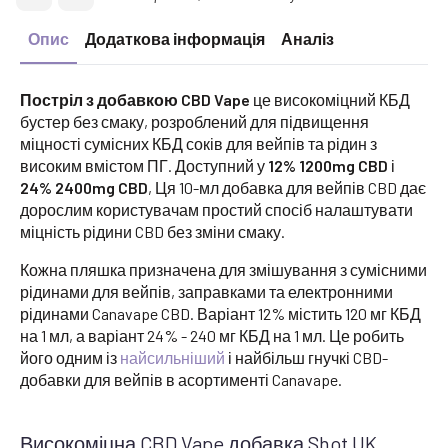
Опис
Додаткова інформація
Аналіз
Постріл з добавкою CBD Vape
це високоміцний КБД
бустер без смаку, розроблений для підвищення
міцності сумісних КБД соків для вейпів та рідин з
високим вмістом ПГ. Доступний у
12% 1200mg CBD
і
24% 2400mg CBD
, Ця 10-мл добавка для вейпів CBD дає
дорослим користувачам простий спосіб налаштувати
міцність рідини CBD без зміни смаку.
Кожна пляшка призначена для змішування з сумісними
рідинами для вейпів, заправками та електронними
рідинами Canavape CBD. Варіант 12% містить 120 мг КБД
на 1 мл, а варіант 24% - 240 мг КБД на 1 мл. Це робить
його одним із
найсильніший
і найбільш гнучкі CBD-
добавки для вейпів в асортименті Canavape.
Високоміцна CBD Vape добавка Shot UK