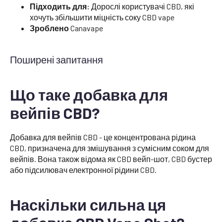
Підходить для:
Дорослі користувачі CBD, які
хочуть збільшити міцність соку CBD vape
Зроблено
Canavape
Поширені запитання
Що таке добавка для
вейпів CBD?
Добавка для вейпів CBD - це концентрована рідина
CBD, призначена для змішування з сумісним соком для
вейпів. Вона також відома як CBD вейп-шот, CBD бустер
або підсилювач електронної рідини CBD.
Наскільки сильна ця