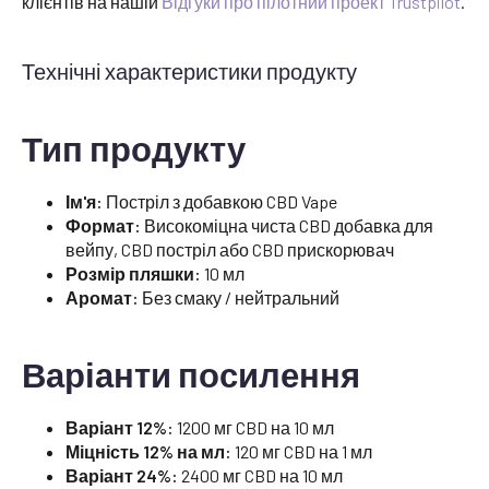
клієнтів на нашій
Відгуки про пілотний проект Trustpilot
.
Технічні характеристики продукту
Тип продукту
Ім'я:
Постріл з добавкою CBD Vape
Формат:
Високоміцна чиста CBD добавка для
вейпу, CBD постріл або CBD прискорювач
Розмір пляшки:
10 мл
Аромат:
Без смаку / нейтральний
Варіанти посилення
Варіант 12%:
1200 мг CBD на 10 мл
Міцність 12% на мл:
120 мг CBD на 1 мл
Варіант 24%:
2400 мг CBD на 10 мл