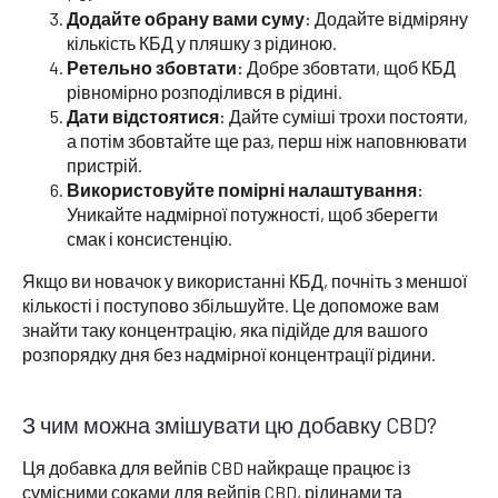
Додайте обрану вами суму:
Додайте відміряну
кількість КБД у пляшку з рідиною.
Ретельно збовтати:
Добре збовтати, щоб КБД
рівномірно розподілився в рідині.
Дати відстоятися:
Дайте суміші трохи постояти,
а потім збовтайте ще раз, перш ніж наповнювати
пристрій.
Використовуйте помірні налаштування:
Уникайте надмірної потужності, щоб зберегти
смак і консистенцію.
Якщо ви новачок у використанні КБД, почніть з меншої
кількості і поступово збільшуйте. Це допоможе вам
знайти таку концентрацію, яка підійде для вашого
розпорядку дня без надмірної концентрації рідини.
З чим можна змішувати цю добавку CBD?
Ця добавка для вейпів CBD найкраще працює із
сумісними соками для вейпів CBD, рідинами та