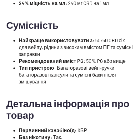
24% міцність на мл:
240 мг CBD на 1 мл
Сумісність
Найкраще використовувати з:
50:50 CBD сік
для вейпу, рідини з високим вмістом ПГ та сумісні
заправки
Рекомендований вміст PG:
50% PG або вище
Тип пристрою:
Багаторазові вейп-ручки,
багаторазові капсули та сумісні баки після
змішування
Детальна інформація про
товар
Первинний канабіноїд:
КБР
Без нікотину:
Так.