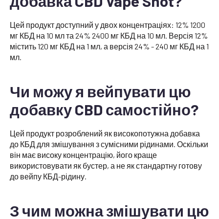
добавка CBD Vape Shot?
Цей продукт доступний у двох концентраціях: 12% 1200
мг КБД на 10 мл та 24% 2400 мг КБД на 10 мл. Версія 12%
містить 120 мг КБД на 1 мл, а версія 24% - 240 мг КБД на 1
мл.
Чи можу я вейпувати цю
добавку CBD самостійно?
Цей продукт розроблений як високопотужна добавка
до КБД для змішування з сумісними рідинами. Оскільки
він має високу концентрацію, його краще
використовувати як бустер, а не як стандартну готову
до вейпу КБД-рідину.
З чим можна змішувати цю