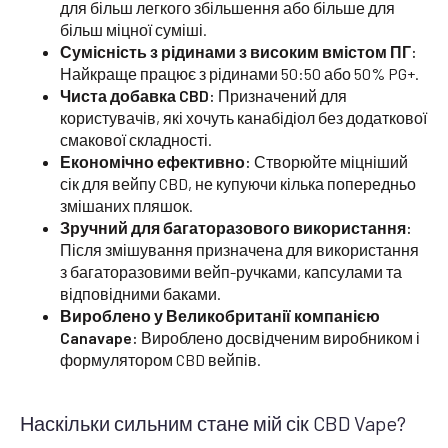
для більш легкого збільшення або більше для
більш міцної суміші.
Сумісність з рідинами з високим вмістом ПГ:
Найкраще працює з рідинами 50:50 або 50% PG+.
Чиста добавка CBD:
Призначений для
користувачів, які хочуть канабідіол без додаткової
смакової складності.
Економічно ефективно:
Створюйте міцніший
сік для вейпу CBD, не купуючи кілька попередньо
змішаних пляшок.
Зручний для багаторазового використання:
Після змішування призначена для використання
з багаторазовими вейп-ручками, капсулами та
відповідними баками.
Вироблено у Великобританії компанією
Canavape:
Вироблено досвідченим виробником і
формулятором CBD вейпів.
Наскільки сильним стане мій сік CBD Vape?