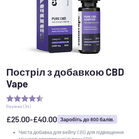
Постріл з добавкою CBD
Vape
Reviews (
34
)
£
25.00
-
£
40.00
Заробіть до 800 балів.
Діапазон
цін:
Чиста добавка для вейпу CBD для підвищення
міцності електронної рідини CBD