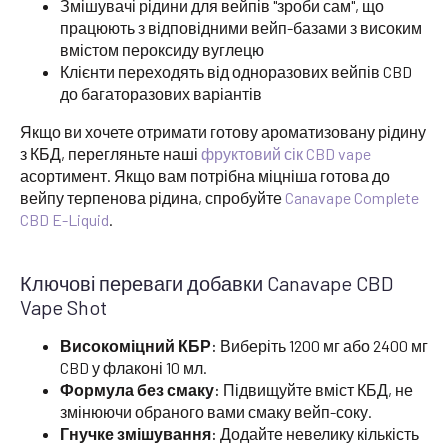
Змішувачі рідини для вейпів "зроби сам", що
працюють з відповідними вейп-базами з високим
вмістом пероксиду вуглецю
Клієнти переходять від одноразових вейпів CBD
до багаторазових варіантів
Якщо ви хочете отримати готову ароматизовану рідину
з КБД, перегляньте наші
фруктовий сік CBD vape
асортимент. Якщо вам потрібна міцніша готова до
вейпу терпенова рідина, спробуйте
Canavape Complete
CBD E-Liquid
.
Ключові переваги добавки Canavape CBD
Vape Shot
Високоміцний КБР:
Виберіть 1200 мг або 2400 мг
CBD у флаконі 10 мл.
Формула без смаку:
Підвищуйте вміст КБД, не
змінюючи обраного вами смаку вейп-соку.
Гнучке змішування:
Додайте невелику кількість