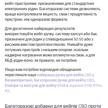
вейп-пристроями, призначеними для стандартних
електронних рідин. Багаторазові системи дозволяють
краще контролювати міцність, смак і продуктивність
пристрою, ніж одноразові формати.
Для досягнення найкращих результатів
використовуйте вейп-ручку, систему капсул або бак,
призначені для рідин у співвідношенні 50:50 або з
високим вмістом пропіленгліколю. Уникайте дуже
потужних пристроїв з низьким опором, оскільки
надмірне нагрівання може вплинути на смак, а для
КБД-рідин воно, як правило, не потрібне.
Якщо вам потрібне відповідне обладнання,
перегляньте наші
найкраща ручка для вейпу CBD у
Великобританії
,
багаторазові ручки для вейпу CBD
,
Набори та капсули для вейпу OXVA
і
Joyetech EVIO M Pro
Kit
.
Багаторазові добавки для вейпів CBD проти