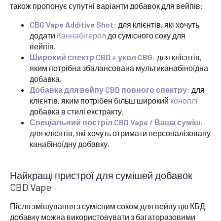
також пропонує супутні варіанти добавок для вейпів:
CBG Vape Additive Shot:
для клієнтів, які хочуть
додати
Каннабігерол
до сумісного соку для
вейпів.
Широкий спектр CBD + укол CBG:
для клієнтів,
яким потрібна збалансована мультиканабіноїдна
добавка.
Добавка для вейпу CBD повного спектру:
для
клієнтів, яким потрібен більш широкий
коноплі
добавка в стилі екстракту.
Спеціальний постріл CBD Vape / Ваша суміш:
для клієнтів, які хочуть отримати персоналізовану
канабіноїдну добавку.
Найкращі пристрої для сумішей добавок
CBD Vape
Після змішування з сумісним соком для вейпу цю КБД-
добавку можна використовувати з багаторазовими