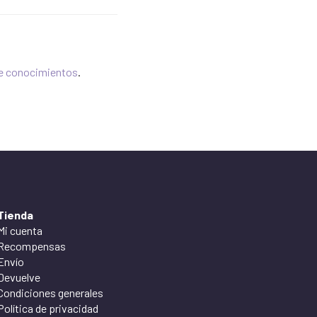
e conocimientos
.
Tienda
Mi cuenta
Recompensas
Envío
Devuelve
Condiciones generales
Política de privacidad