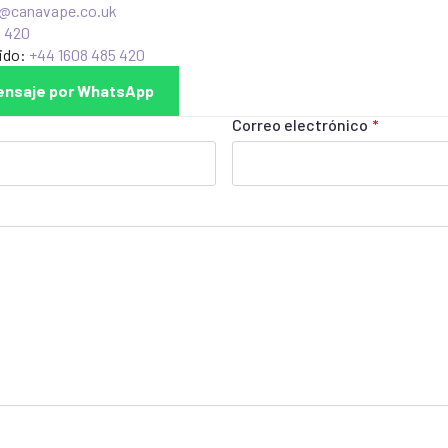
o@canavape.co.uk
5 420
nido:
+44 1608 485 420
ensaje por WhatsApp
Correo electrónico
*