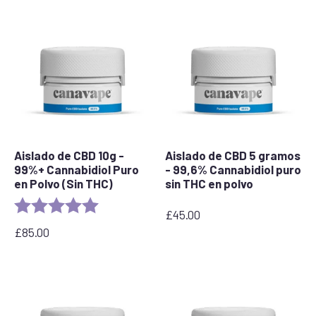
precios:
desde
£30.00
hasta
£195.00
Aislado de CBD 10g -
Aislado de CBD 5 gramos
99%+ Cannabidiol Puro
- 99,6% Cannabidiol puro
en Polvo (Sin THC)
sin THC en polvo
Rating:
5.0 out of 5 stars
£
45.00
£
85.00