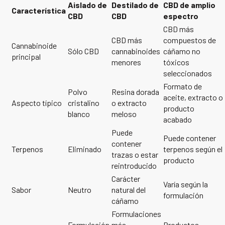
Aislado de
Destilado de
CBD de amplio
Característica
CBD
CBD
espectro
CBD más
CBD más
compuestos de
Cannabinoide
Sólo CBD
cannabinoides
cáñamo no
principal
menores
tóxicos
seleccionados
Formato de
Polvo
Resina dorada
aceite, extracto o
Aspecto típico
cristalino
o extracto
producto
blanco
meloso
acabado
Puede
Puede contener
contener
Terpenos
Eliminado
terpenos según el
trazas o estar
producto
reintroducido
Carácter
Varía según la
Sabor
Neutro
natural del
formulación
cáñamo
Formulaciones
Formulación
más
Productos