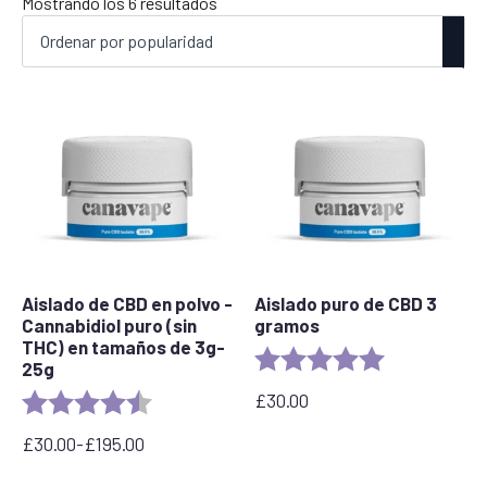
Ordenado
Mostrando los 6 resultados
por
popularidad
Aislado de CBD en polvo -
Aislado puro de CBD 3
Cannabidiol puro (sin
gramos
THC) en tamaños de 3g-
Rating:
5.0 out of 5 s
25g
£
30.00
Rating:
4.3 out of 5 stars
£
30.00
-
£
195.00
Rango
de