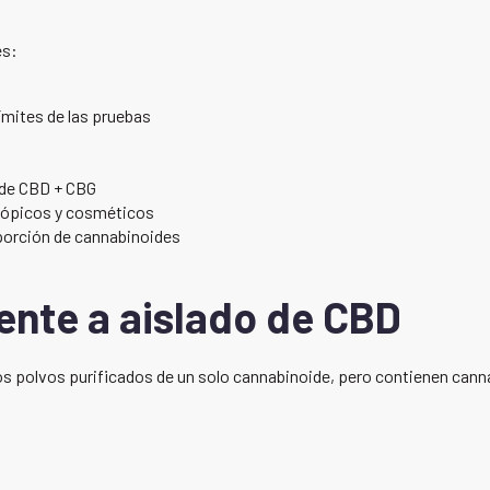
es:
ímites de las pruebas
 de CBD + CBG
 tópicos y cosméticos
roporción de cannabinoides
ente a aislado de CBD
os polvos purificados de un solo cannabinoide, pero contienen canna