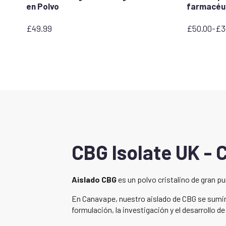
en Polvo
farmacéu
£
49.99
£
50.00
-
£
3
Rango
de
precios:
desde
£50.00
hasta
£300.00
CBG Isolate UK - 
Aislado CBG
es un polvo cristalino de gran 
En Canavape, nuestro aislado de CBG se sumini
formulación, la investigación y el desarrollo d