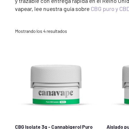
y trazable con entrega rápida en el Reino Uni
vapear, lee nuestra guía sobre
CBG puro y CBD
Ordenado
Mostrando los 4 resultados
por
popularidad
CBG Isolate 3g - Cannabigerol Puro
Aislado p