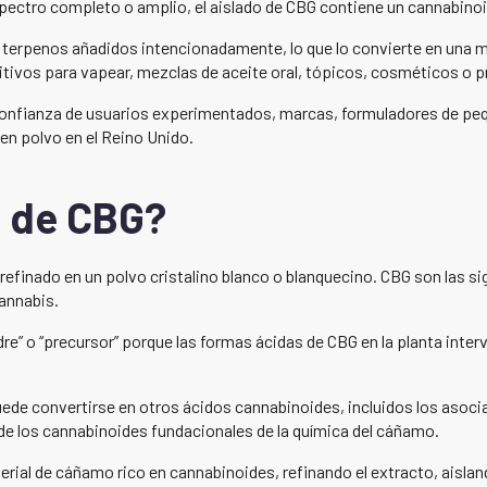
pectro completo o amplio, el aislado de CBG contiene un cannabinoid
i terpenos añadidos intencionadamente, lo que lo convierte en una ma
itivos para vapear, mezclas de aceite oral, tópicos, cosméticos o 
confianza de usuarios experimentados, marcas, formuladores de peq
en polvo en el Reino Unido.
o de CBG?
 refinado en un polvo cristalino blanco o blanquecino. CBG son las si
annabis.
” o “precursor” porque las formas ácidas de CBG en la planta intervi
uede convertirse en otros ácidos cannabinoides, incluidos los asocia
de los cannabinoides fundacionales de la química del cáñamo.
rial de cáñamo rico en cannabinoides, refinando el extracto, aisland