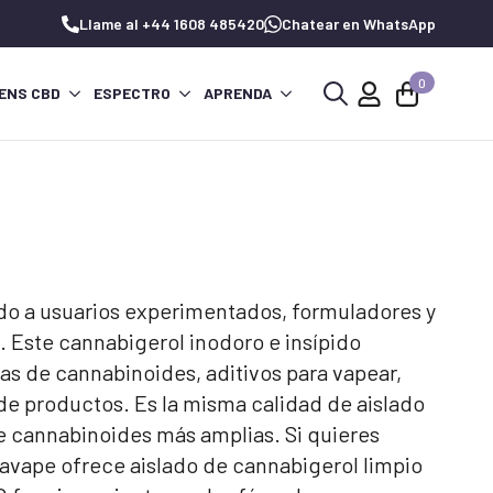
Llame al +44 1608 485420
Chatear en WhatsApp
0
ENS CBD
ESPECTRO
APRENDA
Buscar:
ado a usuarios experimentados, formuladores y
 Este cannabigerol inodoro e insípido
as de cannabinoides, aditivos para vapear,
de productos. Es la misma calidad de aislado
e cannabinoides más amplias. Si quieres
avape ofrece aislado de cannabigerol limpio