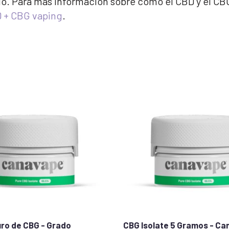
do. Para más información sobre cómo el CBD y el CB
 + CBG vaping
.
uro de CBG - Grado
CBG Isolate 5 Gramos - Ca