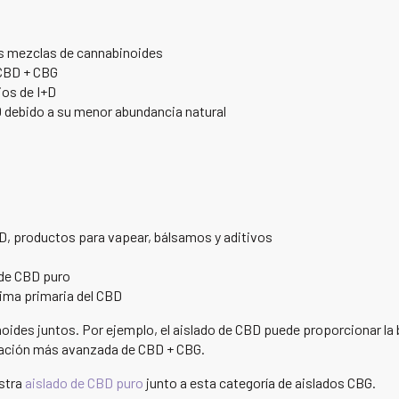
as mezclas de cannabinoides
n CBD + CBG
jos de I+D
D debido a su menor abundancia natural
D, productos para vapear, bálsamos y aditivos
 de CBD puro
ima primaria del CBD
des juntos. Por ejemplo, el aislado de CBD puede proporcionar la ba
ulación más avanzada de CBD + CBG.
estra
aislado de CBD puro
junto a esta categoría de aislados CBG.