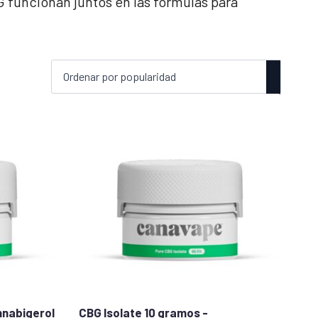
G funcionan juntos en las fórmulas para
nnabigerol
CBG Isolate 10 gramos -