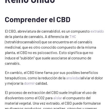
Comprender el CBD
El CBD, abreviatura de cannabidiol, es un compuesto
extraído
de la planta de cannabis. A diferencia de
THC
(tetrahidrocannabinol) que se encuentra en el cannabis
medicinal, que es otro conocido compuesto de la misma
planta, el CBD no es psicoactivo. Esto significa que no
induce el "subidón" que suele asociarse al consumo de
cannabis.
En cambio, el CBD tiene fama por sus posibles beneficios
terapéuticos, como la reducción de la
ansiedad
aliviar el dolor
y mejorar la
dormir
calidad.
El proceso de extracción del CBD suele implicar el uso de
disolventes como el CO2 para
aislar
el compuesto del
material vegetal. Una vez extraído, el CBD puede formularse
en diversos productos, como aceites, cápsulas y cremas.