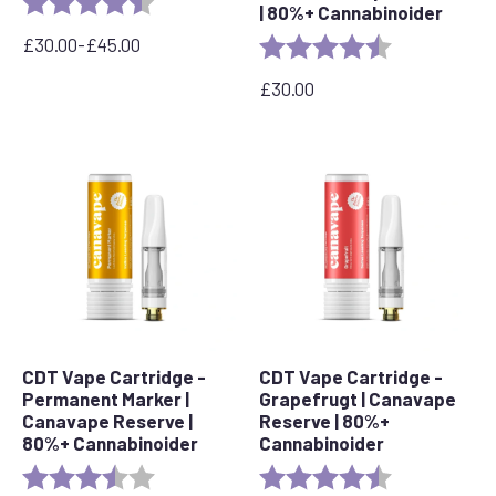
| 80%+ Cannabinoider
£
30.00
-
£
45.00
Bedømmelse:
4,7 ud af 5 stj
Prisinterval:
£30,00
£
30.00
til
£45,00
CDT Vape Cartridge -
CDT Vape Cartridge -
Permanent Marker |
Grapefrugt | Canavape
Canavape Reserve |
Reserve | 80%+
80%+ Cannabinoider
Cannabinoider
Bedømmelse:
3.7 out of 5 stars
Bedømmelse:
4,6 ud af 5 stj