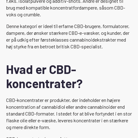
f.eks. isolatpulvere og additiv-shots. Andre er designet til
brug med kompatible koncentratfordampere, såsom CBD-
voks og crumble.
Denne kategori er ideel til erfarne CBD-brugere, formulatorer,
dampere, der ønsker stærkere CBD-e-væsker, og kunder, der
er på udkig efter førsteklasses cannabinoidekstrakter med
høj styrke fra en betroet britisk CBD-specialist.
Hvad er CBD-
koncentrater?
CBD-koncentrater er produkter, der indeholder en højere
koncentration af cannabidiol eller andre cannabinoider end
standard CBD-formater. I stedet for at blive fortyndet i en stor
flaske olie eller e-væske, leveres koncentrater i en stærkere
og mere direkte form.