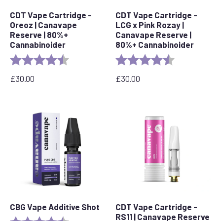
CDT Vape Cartridge -
CDT Vape Cartridge -
Oreoz | Canavape
LCG x Pink Rozay |
Reserve | 80%+
Canavape Reserve |
Cannabinoider
80%+ Cannabinoider
Bedømmelse:
4.4 out of 5 stars
Bedømmelse:
4,6 ud af 5 stj
£
30.00
£
30.00
CBG Vape Additive Shot
CDT Vape Cartridge -
RS11 | Canavape Reserve
Bedømmelse:
4,9 ud af 5 stjerner