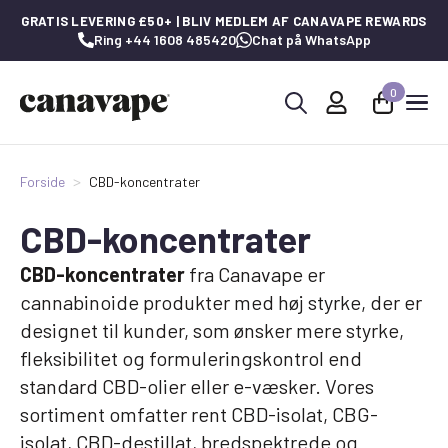
GRATIS LEVERING £50+ | BLIV MEDLEM AF CANAVAPE REWARDS
Ring +44 1608 485420
Chat på WhatsApp
0
Søg
efter:
Forside
CBD-koncentrater
CBD-koncentrater
CBD-koncentrater
fra Canavape er
cannabinoide produkter med høj styrke, der er
designet til kunder, som ønsker mere styrke,
fleksibilitet og formuleringskontrol end
standard CBD-olier eller e-væsker. Vores
sortiment omfatter rent CBD-isolat, CBG-
isolat, CBD-destillat, bredspektrede og