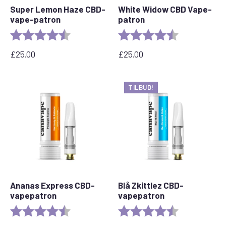
Super Lemon Haze CBD-
White Widow CBD Vape-
vape-patron
patron
Bedømmelse:
4,6 ud af 5 stjerner
Bedømmelse:
4,6 ud af 5 stj
£
25.00
£
25.00
TILBUD!
Ananas Express CBD-
Blå Zkittlez CBD-
vapepatron
vapepatron
Bedømmelse:
4,6 ud af 5 stjerner
Bedømmelse:
4,6 ud af 5 stj