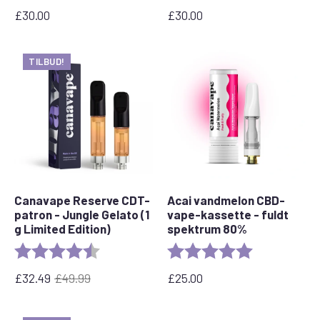
£
30.00
£
30.00
TILBUD!
Canavape Reserve CDT-
Acai vandmelon CBD-
patron - Jungle Gelato (1
vape-kassette - fuldt
g Limited Edition)
spektrum 80%
Bedømmelse:
4,7 ud af 5 stjerner
Bedømmelse:
5,0 ud af 5 stj
£
32.49
£
49.99
£
25.00
Den
Den
oprindelige
aktuelle
pris
pris