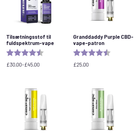
Tilsætningsstof til
Granddaddy Purple CBD-
fuldspektrum-vape
vape-patron
Bedømmelse:
4,6 ud af 5 stjerner
Bedømmelse:
4,5 ud af 5 stj
£
30.00
-
£
45.00
£
25.00
Prisinterval:
£30,00
til
£45,00