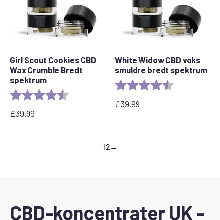
Girl Scout Cookies CBD
White Widow CBD voks
Wax Crumble Bredt
smuldre bredt spektrum
spektrum
Bedømmelse:
4,8 ud af 5 stj
Bedømmelse:
4,6 ud af 5 stjerner
£
39.99
£
39.99
1
2
→
CBD-koncentrater UK -