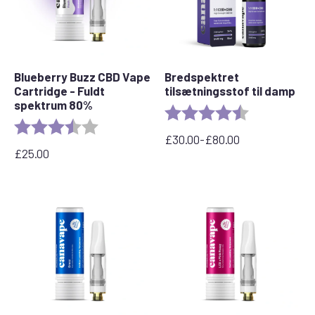
Blueberry Buzz CBD Vape
Bredspektret
Cartridge - Fuldt
tilsætningsstof til damp
spektrum 80%
Bedømmelse:
4,8 ud af 5 stj
Bedømmelse:
3.6 out of 5 stars
£
30.00
-
£
80.00
Prisinterval:
£
25.00
£30,00
til
£80,00