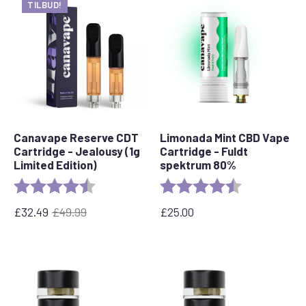
TILBUD!
var:
er:
£49.99.
32,49
£.
Canavape Reserve CDT
Limonada Mint CBD Vape
Cartridge - Jealousy (1g
Cartridge - Fuldt
Limited Edition)
spektrum 80%
Bedømmelse:
4,8 ud af 5 stjerner
Bedømmelse:
4,7 ud af 5 stj
£
32.49
£
49.99
£
25.00
Den
Den
oprindelige
aktuelle
pris
pris
var:
er:
£49.99.
32,49
£.