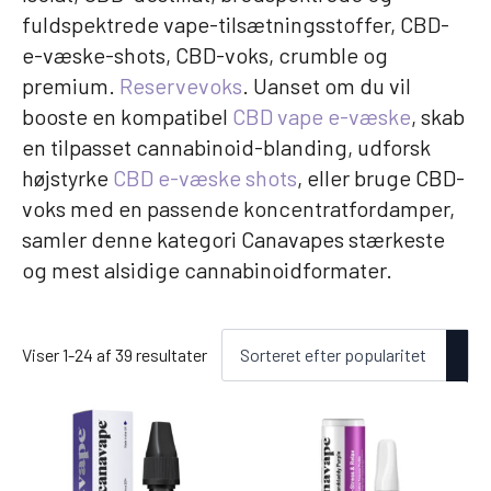
fuldspektrede vape-tilsætningsstoffer, CBD-
e-væske-shots, CBD-voks, crumble og
premium.
Reservevoks
. Uanset om du vil
booste en kompatibel
CBD vape e-væske
, skab
en tilpasset cannabinoid-blanding, udforsk
højstyrke
CBD e-væske shots
, eller bruge CBD-
voks med en passende koncentratfordamper,
samler denne kategori Canavapes stærkeste
og mest alsidige cannabinoidformater.
Sorteret
Viser 1-24 af 39 resultater
efter
popularitet