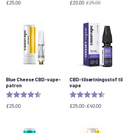
£
25.00
£
20.00
£
25.00
Den
Den
oprindelige
aktuelle
pris
pris
var:
er:
£25.00.
£20.00.
Blue Cheese CBD-vape-
CBD-tilsætningsstof til
patron
vape
Bedømmelse:
4,5 ud af 5 stjerner
Bedømmelse:
4,8 ud af 5 stj
£
25.00
£
25.00
-
£
40.00
Prisinterval:
£25.00
til
£40.00