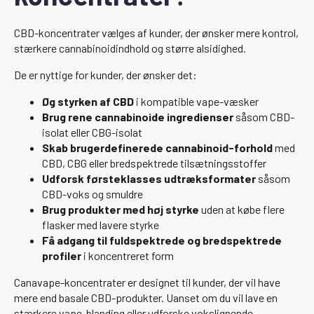
CBD-koncentrater vælges af kunder, der ønsker mere kontrol,
stærkere cannabinoidindhold og større alsidighed.
De er nyttige for kunder, der ønsker det:
Øg styrken af CBD
i kompatible vape-væsker
Brug rene cannabinoide ingredienser
såsom CBD-
isolat eller CBG-isolat
Skab brugerdefinerede cannabinoid-forhold
med
CBD, CBG eller bredspektrede tilsætningsstoffer
Udforsk førsteklasses udtræksformater
såsom
CBD-voks og smuldre
Brug produkter med høj styrke
uden at købe flere
flasker med lavere styrke
Få adgang til fuldspektrede og bredspektrede
profiler
i koncentreret form
Canavape-koncentrater er designet til kunder, der vil have
mere end basale CBD-produkter. Uanset om du vil lave en
stærkere vape-blanding eller udforske vokslignende