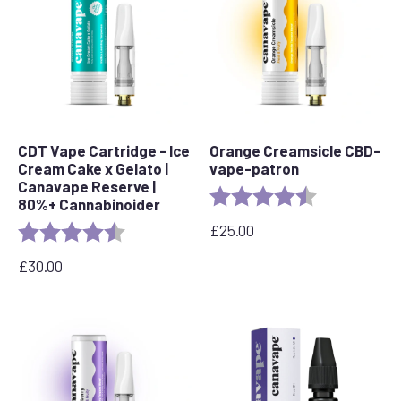
CDT Vape Cartridge - Ice
Orange Creamsicle CBD-
Cream Cake x Gelato |
vape-patron
Canavape Reserve |
Bedømmelse:
4,2 ud af 5 stj
80%+ Cannabinoider
£
25.00
Bedømmelse:
4,6 ud af 5 stjerner
£
30.00