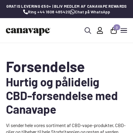
GRATIS LEVERING £50+ | BLIV MEDLEM AF CANAVAPE REWARDS
Ring +44 1608 485420
Chat på WhatsApp
0
Søg
efter:
Forsendelse
Hurtig og pålidelig
CBD-forsendelse med
Canavape
Vi sender hele vores sortiment af CBD-vape-produkter, CBD-
olier og tilbehør til hele Storbritannien og resten af verden.