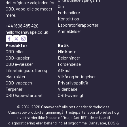
det originale valg inden for
Om
CBD, vape-olie og meget
Forhandlere
mere.
Kontakt os
Laboratorierapporter
+44 1608 485 420
Anmeldelser
hello@canavape.co.uk
Produkter
Butik
CBD-olier
Min konto
CBD-kapsler
Belønninger
CBD e-væsker
Forsendelse
Tilsætningsstoffer og
Afkast
ekstrakter
Vilkår og betingelser
CBD-vapepen
Privatlivspolitik
Terpener
Videnbase
CBD Vape-startsæt
CBD-oversigt
© 2014-2026 Canavape® alle rettigheder forbeholdes.
Canavape-produkter gennemgår tredjeparts laboratorietest og
overtræder ikke Misuse of Drugs Act 1971, de er ikke til
diagnosticering eller behandling af sygdomme. Canavape, ECS &