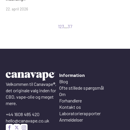
22. april 2026
1
2
3
...
37
Information
Blog
Velkommen til Canavape®,
Ofte stillede spørgsmål
det originale valg inden for
Om
CBD, vape-olie og meget
Forhandlere
mere.
Kontakt os
Laboratorierapporter
+44 1608 485 420
Anmeldelser
hello@canavape.co.uk