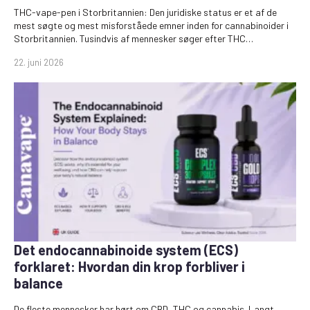
THC-vape-pen i Storbritannien: Den juridiske status er et af de
mest søgte og mest misforståede emner inden for cannabinoider i
Storbritannien. Tusindvis af mennesker søger efter THC…
22. juni 2026
Det endocannabinoide system (ECS)
forklaret: Hvordan din krop forbliver i
balance
De fleste mennesker har hørt om CBD, THC og cannabis. Langt