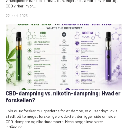
virkeligheden kan det format, du vælger, helt ændre, hvor hurtigt
CBD virker, hvor...
22. april 2026
CBD-dampning vs. nikotin-dampning: Hvad er
forskellen?
Hvis du udforsker mulighederne for at dampe, er du sandsynligvis
stødt på to meget forskellige produkter, der ligger side om side:
CBD-dampere og nikotindampere. Mens begge involverer
indånding...