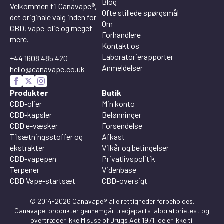
Blog
Velkommen til Canavape®,
Ofte stillede spørgsmål
det originale valg inden for
Om
CBD, vape-olie og meget
Forhandlere
mere.
Kontakt os
Laboratorierapporter
+44 1608 485 420
Anmeldelser
hello@canavape.co.uk
Produkter
Butik
CBD-olier
Min konto
CBD-kapsler
Belønninger
CBD e-væsker
Forsendelse
Tilsætningsstoffer og
Afkast
ekstrakter
Vilkår og betingelser
CBD-vapepen
Privatlivspolitik
Terpener
Videnbase
CBD Vape-startsæt
CBD-oversigt
© 2014-2026 Canavape® alle rettigheder forbeholdes.
Canavape-produkter gennemgår tredjeparts laboratorietest og
overtræder ikke Misuse of Drugs Act 1971, de er ikke til