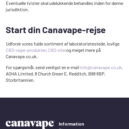
Eventuelle tvister skal udelukkende behandles inden for denne
jurisdiktion.
Start din Canavape-rejse
Udforsk vores fulde sortiment af laboratorietestede, lovlige
CBD-vape-produkter
,
CBD-olier
og meget mere på
Canavape.co.uk.
For spørgsmål, send venligst en e-mail
info@canavape.co.uk
.
AOHA Limited, 8 Church Green E, Redditch, B98 8BP,
Storbritannien.
Information