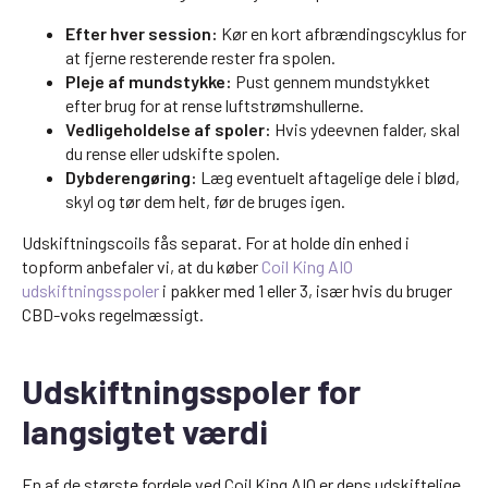
Efter hver session:
Kør en kort afbrændingscyklus for
at fjerne resterende rester fra spolen.
Pleje af mundstykke:
Pust gennem mundstykket
efter brug for at rense luftstrømshullerne.
Vedligeholdelse af spoler:
Hvis ydeevnen falder, skal
du rense eller udskifte spolen.
Dybderengøring:
Læg eventuelt aftagelige dele i blød,
skyl og tør dem helt, før de bruges igen.
Udskiftningscoils fås separat. For at holde din enhed i
topform anbefaler vi, at du køber
Coil King AIO
udskiftningsspoler
i pakker med 1 eller 3, især hvis du bruger
CBD-voks regelmæssigt.
Udskiftningsspoler for
langsigtet værdi
En af de største fordele ved Coil King AIO er dens udskiftelige