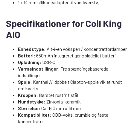
1 x 14 mm silikoneadapter til vandværktøj
Specifikationer for Coil King
AIO
Enhedstype:
Alt-i-en vokspen / koncentratfordamper
Batteri:
650mAh integreret genopladeligt batteri
Opladning:
USB-C
Varmeindstillinger:
Tre spændingsbaserede
indstillinger
Spole:
Kanthal A1 dobbelt Clapton-spole viklet rundt
om kvarts
Kroppen:
Børstet rustfrit stål
Mundstykke:
Zirkonia-keramik
Størrelse:
Ca. 140 mm x 16 mm
Kompatibilitet:
CBD-voks, crumble og faste
koncentrater