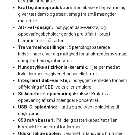
ekstraktprodukter.
Kraftig dampproduktion:
Spolebaseret opvarmning
giver tæt damp og stærk smag fra små mængder
materiale.
Alt-i-et-design:
Indbygget dab-værktøj og
opbevaringsbeholder gør den praktisk til brug i
hjemmet eller på farten.
Tre varmeindstillinger:
Spændingsbaserede
indstillinger giver dig mulighed for at skræddersy smag,
damptæthed og intensitet.
Mundstykke af zirkonia-keramik:
Hjælper med at
køle dampen og giver et behageligt træk.
Integreret dab-værktøj:
Indbygget i enheden for nem
påfyldning af CBD-voks eller smuldre.
Silikoneforet opbevaringskrukke:
Praktisk
opbevaring af små mængder koncentrat.
USB-C-opladning:
Hurtig og bekvem opladning til
daglig brug.
650 mAh batteri:
Pålidelig batterikapacitet til en
kompakt koncentratfordamper.
Udskiftelige spoler:
Designet til langvarig brug med