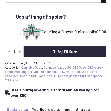
Udskiftning af spoler?
Coil King AIO udskiftningscoils
£
9.00
Coil
King
Tilføj Til Kurv
AIO
-
CBD
Varenummer (SKU):
COIL-KING-AIO
Wax
Kategorier:
Cannabis Vape
,
Cannabis Vapes UK
,
CBD Vape
,
CBD-vape-
Crumble
penne mod angst
,
Flydende cannabis
,
THC-vape-pen
,
Vape-patron
,
Dab
Vape-pen
,
Bedste CBD-vape-pen UK
,
Genopfyldelige CBD-vapepenne
,
Pen
CBD-voks
antal
Gratis hurtig levering i Storbritannien ved køb for
over £50
Beskrivelse
Yderligere oplysninger
Analyse