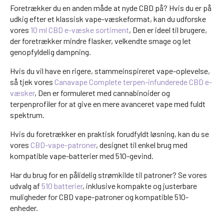
Foretrækker du en anden måde at nyde CBD på? Hvis du er på
udkig efter et klassisk vape-væskeformat, kan du udforske
vores
10 ml CBD e-væske sortiment
, Den er ideel til brugere,
der foretrækker mindre flasker, velkendte smage og let
genopfyldelig dampning.
Hvis du vil have en rigere, stammeinspireret vape-oplevelse,
så tjek vores
Canavape Complete terpen-infunderede CBD e-
væsker
, Den er formuleret med cannabinoider og
terpenprofiler for at give en mere avanceret vape med fuldt
spektrum.
Hvis du foretrækker en praktisk forudfyldt løsning, kan du se
vores
CBD-vape-patroner
, designet til enkel brug med
kompatible vape-batterier med 510-gevind.
Har du brug for en pålidelig strømkilde til patroner? Se vores
udvalg af
510 batterier
, inklusive kompakte og justerbare
muligheder for CBD vape-patroner og kompatible 510-
enheder.