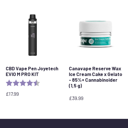
CBD Vape Pen Joyetech
Canavape Reserve Wax
EVIO M PRO KIT
Ice Cream Cake x Gelato
- 85%+ Cannabinoider
Rating:
4.5 out of 5 stars
(1,5 g)
£
17.99
£
39.99