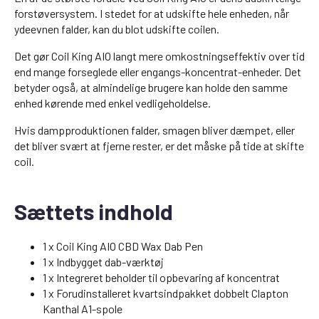
forstøversystem. I stedet for at udskifte hele enheden, når
ydeevnen falder, kan du blot udskifte coilen.
Det gør Coil King AIO langt mere omkostningseffektiv over tid
end mange forseglede eller engangs-koncentrat-enheder. Det
betyder også, at almindelige brugere kan holde den samme
enhed kørende med enkel vedligeholdelse.
Hvis dampproduktionen falder, smagen bliver dæmpet, eller
det bliver svært at fjerne rester, er det måske på tide at skifte
coil.
Sættets indhold
1 x Coil King AIO CBD Wax Dab Pen
1 x Indbygget dab-værktøj
1 x Integreret beholder til opbevaring af koncentrat
1 x Forudinstalleret kvartsindpakket dobbelt Clapton
Kanthal A1-spole