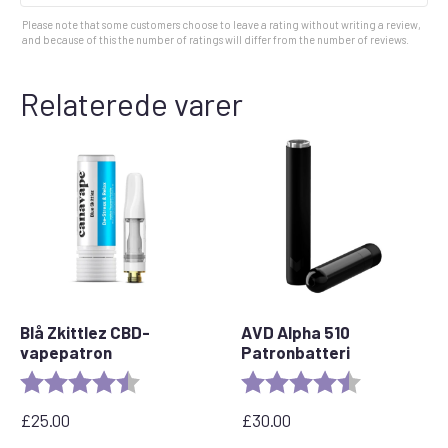
Please note that some customers choose to leave a rating without writing a review,
and because of this the number of ratings will differ from the number of reviews.
Relaterede varer
Blå Zkittlez CBD-
AVD Alpha 510
vapepatron
Patronbatteri
Rating:
4.6 out of 5 stars
Rating:
4.7 out of 5 
£
25.00
£
30.00