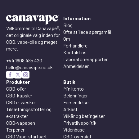
Information
Blog
Velkommen til Canavape®,
Ofte stillede spørgsmål
det originale valg inden for
Om
CBD, vape-olie og meget
Forhandlere
mere.
Kontakt os
Laboratorierapporter
+44 1608 485 420
Anmeldelser
hello@canavape.co.uk
Produkter
Butik
CBD-olier
Min konto
CBD-kapsler
Belønninger
CBD e-væsker
Forsendelse
Tilsætningsstoffer og
Afkast
ekstrakter
Vilkår og betingelser
CBD-vapepen
Privatlivspolitik
Terpener
Videnbase
CBD Vape-startsæt
CBD-oversigt