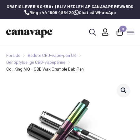
GRATIS LEVERING £50+ | BLIV MEDLEM AF CANAVAPE REWARDS
Ring +44 1608 485420
Chat på WhatsApp
0
Søg
efter:
Forside
Bedste CBD-vape-pen UK
Genopfyldelige CBD-vapepenne
Coil King AIO - CBD Wax Crumble Dab Pen