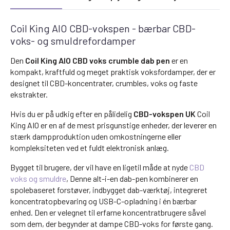
Coil King AIO CBD-vokspen - bærbar CBD-
voks- og smuldrefordamper
Den
Coil King AIO CBD voks crumble dab pen
er en
kompakt, kraftfuld og meget praktisk voksfordamper, der er
designet til CBD-koncentrater, crumbles, voks og faste
ekstrakter.
Hvis du er på udkig efter en pålidelig
CBD-vokspen UK
Coil
King AIO er en af de mest prisgunstige enheder, der leverer en
stærk dampproduktion uden omkostningerne eller
kompleksiteten ved et fuldt elektronisk anlæg.
Bygget til brugere, der vil have en ligetil måde at nyde
CBD
voks og smuldre
, Denne alt-i-en dab-pen kombinerer en
spolebaseret forstøver, indbygget dab-værktøj, integreret
koncentratopbevaring og USB-C-opladning i én bærbar
enhed. Den er velegnet til erfarne koncentratbrugere såvel
som dem, der begynder at dampe CBD-voks for første gang.