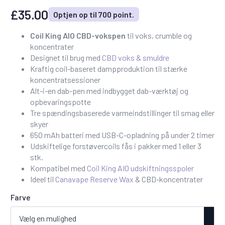
£
35.00
Optjen op til 700 point.
Coil King AIO CBD-vokspen
til voks, crumble og
koncentrater
Designet til brug med
CBD voks & smuldre
Kraftig coil-baseret dampproduktion til stærke
koncentratsessioner
Alt-i-en dab-pen med indbygget dab-værktøj og
opbevaringspotte
Tre spændingsbaserede varmeindstillinger til smag eller
skyer
650 mAh batteri med USB-C-opladning på under 2 timer
Udskiftelige forstøvercoils fås i pakker med 1 eller 3
stk.
Kompatibel med
Coil King AIO udskiftningsspoler
Ideel til
Canavape Reserve Wax
& CBD-koncentrater
Farve