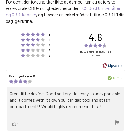
For dem, der foretrækker ikke at dampe, kan du udforske
vores orale CBD-muligheder, herunder
ECS Gold CBD-dråber
og CBD-kapsler
, og tilbyder en enkel måde at tilføje CBD til din
daglige rutine.
4.8
Rating 5 out of 5 stars
votes
3
Rating 4 out of 5 stars
votes
1
Rating 3 out of 5 stars
Rating
votes
0
Rating 2 out of 5 stars
votes
4.8
0
Based on 4 ratings and 1
Rating 1 out of 5 stars
reviews
votes
0
out
of
5
Review
Franny-Jayne R
Review
stars
Verified
BUYER
author:
date:
Review
Purch
rating:
date:
4.0
Review
Great little device. Good battery life, easy to use, portable
out
text:
and it comes with its own built in dab tool and stash
of
5
compartment!! Would highly recommend this!!
stars
Vote
vote(s)
1
up