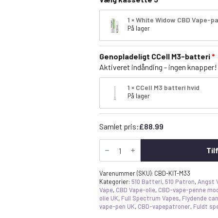
1 × White Widow CBD Vape-p
På lager
Genopladeligt CCell M3-batteri
Aktiveret indånding - ingen knapper!
1 × CCell M3 batteri hvid
På lager
Samlet pris:
£
88.99
CBD
Vape
Til
Pen
Starter
Kit
Varenummer (SKU):
CBD-KIT-M33
-
Kategorier:
510 Batteri
,
510 Patron
,
Angst 
3x
Vape
,
CBD Vape-olie
,
CBD-vape-penne mod
CBD
olie UK
,
Full Spectrum Vapes
,
Flydende ca
Vape
vape-pen UK
,
CBD-vapepatroner
,
Fuldt sp
Cartridges