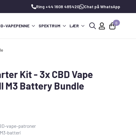
Ring +44 1608 485420
Chat på WhatsApp
0
BD-VAPEPENNE
SPEKTRUM
LÆR
Søg
efter:
le
rter Kit - 3x CBD Vape
ll M3 Battery Bundle
CBD-vape-patroner
 M3-batteri