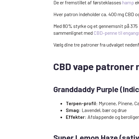
De er fremstillet af førsteklasses
hamp
ek
Hver patron indeholder ca. 400 mg CBD og C
Med 80% styrke og et gennemsnit på 375 -
sammenlignet med
CBD-penne til engang
Vælg dine tre patroner fra udvalget neden
CBD vape patroner 
Granddaddy Purple (Indic
Terpen-profil
: Myrcene, Pinene, C
Smag
: Lavendel, bær og drue
Effekter
: Afslappende og berolige
Super Lemon Haze (sativ