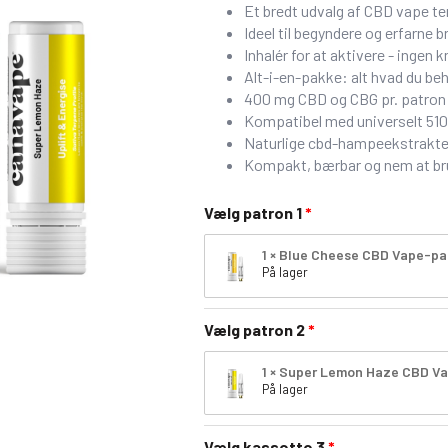
Et bredt udvalg af CBD vape te
Ideel til begyndere og erfarne b
Inhalér for at aktivere - ingen kn
Alt-i-en-pakke: alt hvad du b
400 mg CBD og CBG pr. patron (
Kompatibel med universelt 51
Naturlige cbd-hampeekstrakte
Kompakt, bærbar og nem at b
Vælg patron 1
1 × Blue Cheese CBD Vape-pa
På lager
Vælg patron 2
1 × Super Lemon Haze CBD V
På lager
Vælg kassette 3