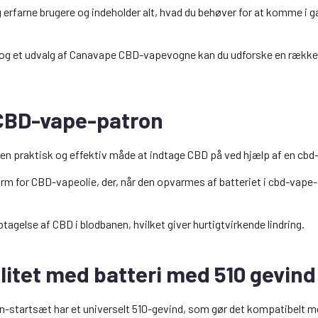
g erfarne brugere og indeholder alt, hvad du behøver for at komme i
i og et udvalg af Canavape CBD-vapevogne kan du udforske en række
CBD-vape-patron
 en praktisk og effektiv måde at indtage CBD på ved hjælp af en cb
orm for CBD-vapeolie, der, når den opvarmes af batteriet i cbd-vap
agelse af CBD i blodbanen, hvilket giver hurtigtvirkende lindring.
litet med batteri med 510 gevind
pen-startsæt har et universelt 510-gevind, som gør det kompatibelt 