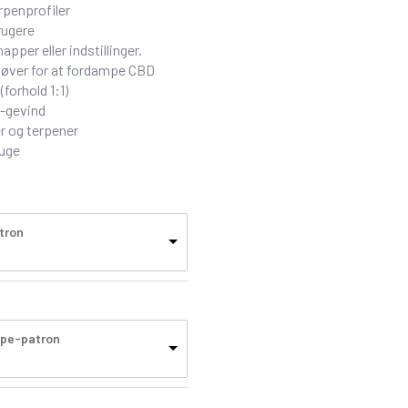
rpenprofiler
rugere
apper eller indstillinger.
ehøver for at fordampe CBD
forhold 1:1)
0-gevind
r og terpener
ruge
tron
ape-patron