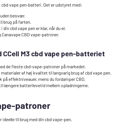
gt cbd vape pen-batteri. Det er udstyret med:
 uden besvær.
l brug på farten.
 i din cbd vape pen er klar, når du er.
og Canavape CBD vape-patroner.
d CCell M3 cbd vape pen-batteriet
med de fleste cbd-vape-patroner på markedet.
materialer af høj kvalitet til langvarig brug af cbd vape pen.
ck på effektniveauer, mens du fordamper CBD.
il længere batterilevetid mellem opladningerne.
ape-patroner
ideelle til brug med din cbd vape-pen.