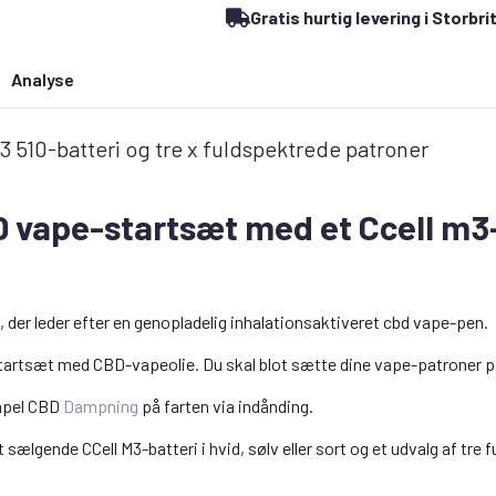
&
Gratis hurtig levering i Storbr
CCell
M3
Battery
Bundle
Analyse
antal
 510-batteri og tre x fuldspektrede patroner
D vape-startsæt med et Ccell m3
, der leder efter en genopladelig inhalationsaktiveret cbd vape-pen.
artsæt med CBD-vapeolie. Du skal blot sætte dine vape-patroner på 
impel CBD
Dampning
på farten via indånding.
ælgende CCell M3-batteri i hvid, sølv eller sort og et udvalg af tr