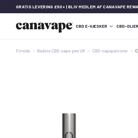
GRATIS LEVERING £50+ | BLIV MEDLEM AF CANAVAPE REW
CBD E-VÆSKER
CBD-OLIE
Forside
Bedste CBD-vape-pen UK
CBD-vapepatroner
C