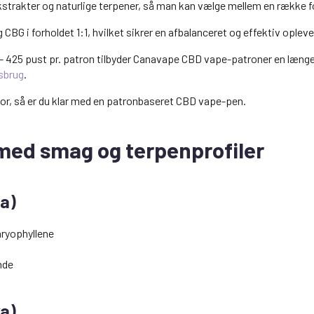
strakter og naturlige terpener, så man kan vælge mellem en række f
BG i forholdet 1:1, hvilket sikrer en afbalanceret og effektiv opleve
 425 pust pr. patron tilbyder Canavape CBD vape-patroner en længe
sbrug
.
for, så er du klar med en patronbaseret CBD vape-pen.
med smag og terpenprofiler
a)
aryophyllene
nde
a)