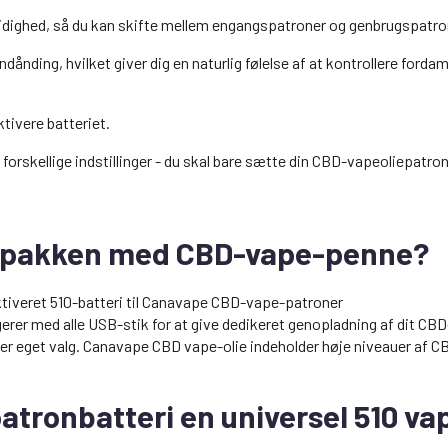
sidighed, så du kan skifte mellem engangspatroner og genbrugspatro
ndånding, hvilket giver dig en naturlig følelse af at kontrollere fo
ktivere batteriet.
forskellige indstillinger - du skal bare sætte din CBD-vapeoliepatron
 i pakken med CBD-vape-penne?
saktiveret 510-batteri til Canavape CBD-vape-patroner
erer med alle USB-stik for at give dedikeret genopladning af dit CB
r eget valg. Canavape CBD vape-olie indeholder høje niveauer af CB
atronbatteri en universel 510 v