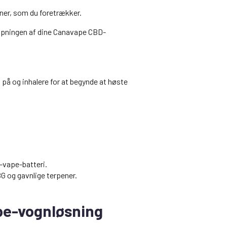
ner, som du foretrækker.
rdampningen af dine Canavape CBD-
 på og inhalere for at begynde at høste
D-vape-batteri.
G og gavnlige terpener.
ape-vognløsning