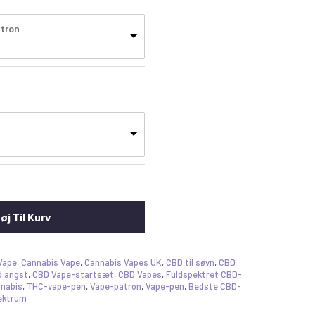
atron
føj Til Kurv
Vape
,
Cannabis Vape
,
Cannabis Vapes UK
,
CBD til søvn
,
CBD
 angst
,
CBD Vape-startsæt
,
CBD Vapes
,
Fuldspektret CBD-
nnabis
,
THC-vape-pen
,
Vape-patron
,
Vape-pen
,
Bedste CBD-
ektrum