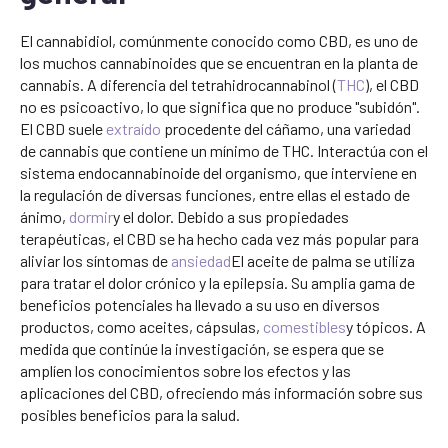
El cannabidiol, comúnmente conocido como CBD, es uno de
los muchos cannabinoides que se encuentran en la planta de
cannabis. A diferencia del tetrahidrocannabinol (
THC
), el CBD
no es psicoactivo, lo que significa que no produce "subidón".
El CBD suele
extraído
procedente del cáñamo, una variedad
de cannabis que contiene un mínimo de THC. Interactúa con el
sistema endocannabinoide del organismo, que interviene en
la regulación de diversas funciones, entre ellas el estado de
ánimo,
dormir
y el dolor. Debido a sus propiedades
terapéuticas, el CBD se ha hecho cada vez más popular para
aliviar los síntomas de
ansiedad
El aceite de palma se utiliza
para tratar el dolor crónico y la epilepsia. Su amplia gama de
beneficios potenciales ha llevado a su uso en diversos
productos, como aceites, cápsulas,
comestibles
y tópicos. A
medida que continúe la investigación, se espera que se
amplíen los conocimientos sobre los efectos y las
aplicaciones del CBD, ofreciendo más información sobre sus
posibles beneficios para la salud.