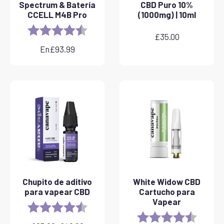
Spectrum & Batería
CBD Puro 10%
CCELL M4B Pro
(1000mg) | 10ml
Rating:
4.8 out of 5 stars
£
35.00
En
£
93.99
Chupito de aditivo
White Widow CBD
para vapear CBD
Cartucho para
Vapear
Rating:
4.8 out of 5 stars
Rating:
4.6 out 