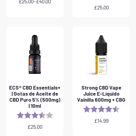
£
25.00
-
£
40.00
Rango
£
25.00
de
precios:
desde
£25.00
hasta
£40.00
ECS® CBD Essentials+
Strong CBD Vape
| Gotas de Aceite de
Juice E-Líquido
CBD Puro 5% (500mg)
Vainilla 600mg + CBG
| 10ml
Rating:
4.6 out 
Rating:
3.8 out of 5 stars
£
14.99
£
25.00