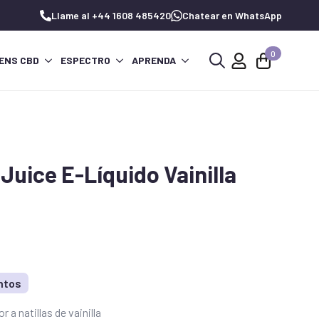
Llame al +44 1608 485420
Chatear en WhatsApp
0
ENS CBD
ESPECTRO
APRENDA
Buscar:
Juice E-Líquido Vainilla
ntos
a natillas de vainilla