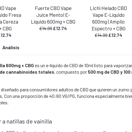
BD Vape
Fuerte CBD Vape
Lichi Helado CBD
uido Fresa
Juice Mentol E-
Vape E-Líquido
a Cereza
Líquido 600mg + CBG
600mg | Amplio
El
El
+ CBG
£
14.99
£
12.74
Espectro + CBG
precio
precio
l
El
El
El
£
12.74
£
14.99
£
12.74
original
actual
recio
precio
precio
prec
Análisis
era:
es:
riginal
actual
original
actu
£14.99.
£12.74.
ra:
es:
era:
es:
14.99.
£12.74.
£14.99.
£12.
illa 600mg + CBG
es un e-líquido de CBD de 10ml listo para vaporiza
de cannabinoides totales
, compuesto por
500 mg de CBD y 100
á diseñado para consumidores adultos de CBD que quieren un zumo pa
s. Con una proporción de 40:60 VG/PG, funciona especialmente bie
bles.
 natillas de vainilla