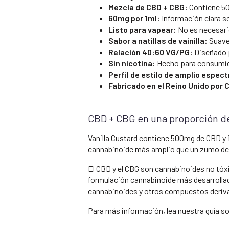
Mezcla de CBD + CBG:
Contiene 5
60mg por 1ml:
Información clara s
Listo para vapear:
No es necesari
Sabor a natillas de vainilla:
Suave,
Relación 40:60 VG/PG:
Diseñado p
Sin nicotina:
Hecho para consumid
Perfil de estilo de amplio espect
Fabricado en el Reino Unido por
CBD + CBG en una proporción de
Vanilla Custard contiene 500mg de CBD y 1
cannabinoide más amplio que un zumo d
El CBD y el CBG son cannabinoides no tóx
formulación cannabinoide más desarrollad
cannabinoides y otros compuestos deriva
Para más información, lea nuestra guía s