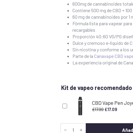
600mg de cannabinoides totale
Contiene 500 mg de CBD + 100 
60 mg de cannabinoides por 1
Fórmula lista para vapear par
recargables
Proporción 40:60 VG/PG diseña
Dulce y cremoso e-liquido de C
Sin nicotina y conforme a los 
Parte de la
Canavape CBD vape
La experiencia original de Ca
Kit de vapeo recomendado
CBD Vape Pen Joy
El
El
£
17.99
£
17.09
precio
precio
original
actual
Strong
era:
es:
CBD
Añadi