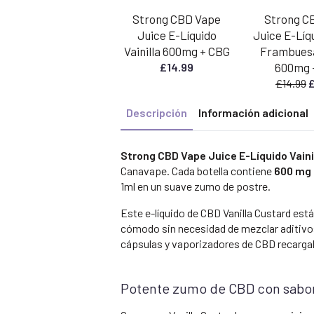
Strong CBD Vape
Strong C
Juice E-Líquido
Juice E-Líq
Vainilla 600mg + CBG
Frambues
£
14.99
600mg 
E
£
14.99
p
Descripción
Información adicional
o
e
£
Strong CBD Vape Juice E-Líquido Vain
Canavape. Cada botella contiene
600 mg 
1ml en un suave zumo de postre.
Este e-líquido de CBD Vanilla Custard est
cómodo sin necesidad de mezclar aditivo
cápsulas y vaporizadores de CBD recarga
Potente zumo de CBD con sabor a