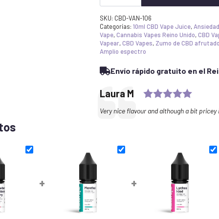
£17.99.
£17.09.
Vape
Juice
E-
SKU:
CBD-VAN-106
líquido
Categorías:
10ml CBD Vape Juice
,
Ansiedad
Vanilla
Vape
,
Cannabis Vapes Reino Unido
,
CBD Va
Custard
Vapear
,
CBD Vapes
,
Zumo de CBD afrutad
600mg
Amplio espectro
+
CBG
Envío rápido gratuito en el Re
cantidad
Rating
Testimonial
Author:
Laura M
Text:
Very nice flavour and although a bit pricey 
tos
+
+