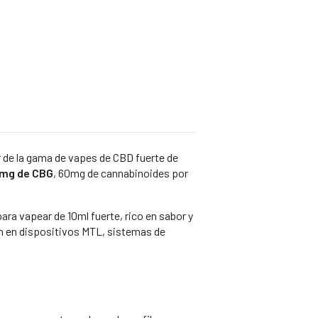
io
al
74.
r de la gama de vapes de CBD fuerte de
 mg de CBG
, 60mg de cannabinoides por
ra vapear de 10ml fuerte, rico en sabor y
n en dispositivos MTL, sistemas de