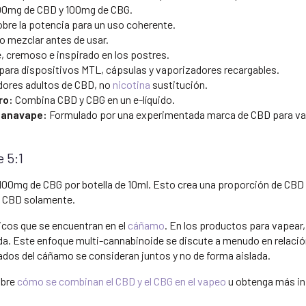
00mg de CBD y 100mg de CBG.
obre la potencia para un uso coherente.
o mezclar antes de usar.
 cremoso e inspirado en los postres.
ara dispositivos MTL, cápsulas y vaporizadores recargables.
ores adultos de CBD, no
nicotina
sustitución.
ro:
Combina CBD y CBG en un e-líquido.
 Canavape:
Formulado por una experimentada marca de CBD para va
 5:1
00mg de CBG por botella de 10ml. Esto crea una proporción de CBD a C
e CBD solamente.
icos que se encuentran en el
cáñamo
. En los productos para vapear,
a. Este enfoque multi-cannabinoide se discute a menudo en relación
dos del cáñamo se consideran juntos y no de forma aislada.
obre
cómo se combinan el CBD y el CBG en el vapeo
u obtenga más i