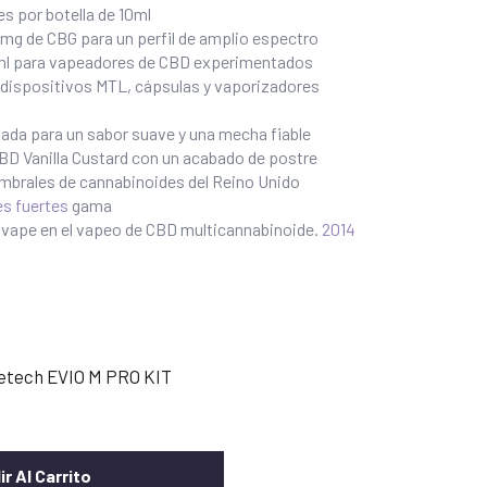
s por botella de 10ml
mg de CBG para un perfil de amplio espectro
 ml para vapeadores de CBD experimentados
a dispositivos MTL, cápsulas y vaporizadores
da para un sabor suave y una mecha fiable
BD Vanilla Custard con un acabado de postre
umbrales de cannabinoides del Reino Unido
s fuertes
gama
navape en el vapeo de CBD multicannabinoide.
2014
etech EVIO M PRO KIT
r Al Carrito