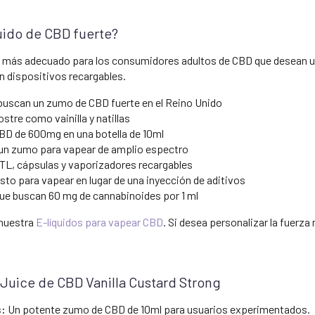
uido de CBD fuerte?
 el más adecuado para los consumidores adultos de CBD que desean u
en dispositivos recargables.
uscan un zumo de CBD fuerte en el Reino Unido
stre como vainilla y natillas
CBD de 600mg en una botella de 10ml
un zumo para vapear de amplio espectro
MTL, cápsulas y vaporizadores recargables
to para vapear en lugar de una inyección de aditivos
e buscan 60 mg de cannabinoides por 1 ml
 nuestra
E-líquidos para vapear CBD
. Si desea personalizar la fuer
 Juice de CBD Vanilla Custard Strong
s:
Un potente zumo de CBD de 10ml para usuarios experimentados.