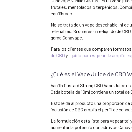
Canavape Vanilla Custard es un vape juice
frutales, mentolados o terpénicos. Combin
equilibrado.
No se trata de un vape desechable, ni de 
rellenables. Si quieres un e-líquido de CBD
gama Canavape.
Para los clientes que comparen formatos
de CBD
y
líquido para vapear de amplio e
¿Qué es el Vape Juice de CBD Va
Vanilla Custard Strong CBD Vape Juice es
Cada botella de 10ml contiene un total 
Esto le da al producto una proporción de 
inclusión de CBG amplía el perfil de cannab
La formulación está lista para vapear ta
aumentar la potencia con aditivos Canav