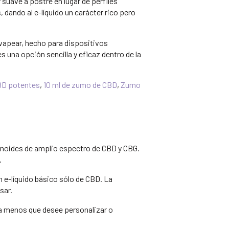
suave a postre en lugar de perfiles
 dando al e-líquido un carácter rico pero
a vapear, hecho para dispositivos
es una opción sencilla y eficaz dentro de la
BD potentes
,
10 ml de zumo de CBD
,
Zumo
binoides de amplio espectro de CBD y CBG.
.
n e-líquido básico sólo de CBD. La
sar.
 a menos que desee personalizar o