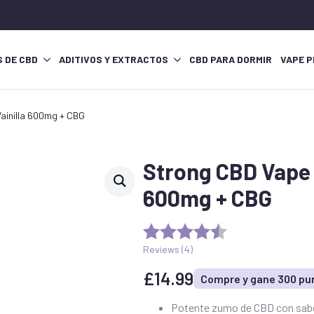
S DE CBD
ADITIVOS Y EXTRACTOS
CBD PARA DORMIR
VAPE P
Vainilla 600mg + CBG
Strong CBD Vape 
600mg + CBG
Reviews (
4
)
£
14.99
Compre y gane 300 pu
Potente zumo de CBD con sabor 