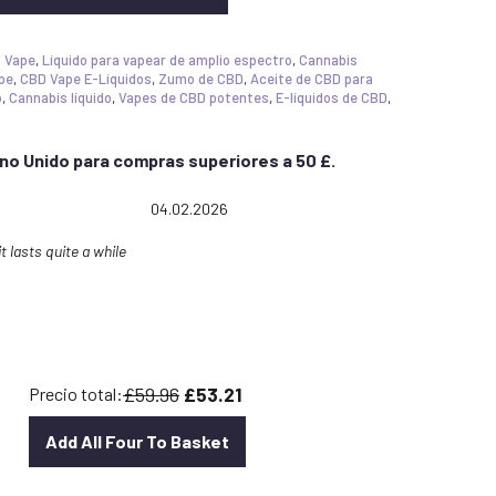
 Vape
,
Líquido para vapear de amplio espectro
,
Cannabis
pe
,
CBD Vape E-Líquidos
,
Zumo de CBD
,
Aceite de CBD para
o
,
Cannabis líquido
,
Vapes de CBD potentes
,
E-líquidos de CBD
,
ino Unido para compras superiores a 50 £.
: 5.0 out of 5 stars
Date:
04.02.2026
it lasts quite a while
£59.96
£53.21
Precio total:
Add All Four To Basket