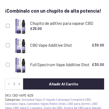
¡Combínalo con un chupito de alta potencia!
Chupito de aditivo para vapear CBD
£
25.00
CBG Vape Additive Shot
£
30.00
Full Spectrum Vape Additive Shot
£
30.00
Blue
Zkittlez
Añadir Al Carrito
Terpeno
CBD
E-
SKU:
CBD-VAPE-BZB
líquido
Categorías:
Ansiedad Vape
,
E-líquido Canavape Complete CBD
,
1800mg
Cannabis Vape
,
Cannabis Vapes Reino Unido
,
CBD para dormir
,
CBD
50ml
Vape
,
CBD Vape E-Líquidos
,
Zumo de CBD
,
Aceite de CBD para Vapear
,