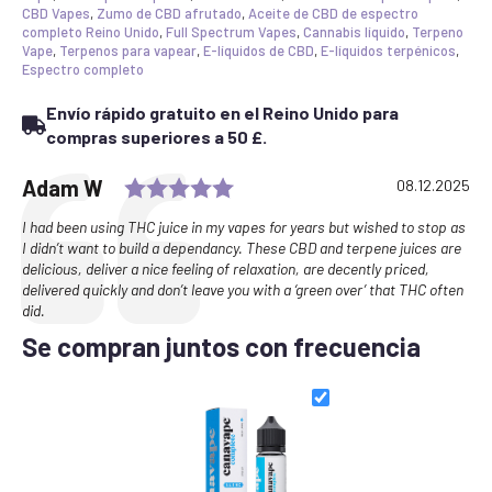
cantidad
CBD Vapes
,
Zumo de CBD afrutado
,
Aceite de CBD de espectro
completo Reino Unido
,
Full Spectrum Vapes
,
Cannabis líquido
,
Terpeno
Vape
,
Terpenos para vapear
,
E-líquidos de CBD
,
E-líquidos terpénicos
,
Espectro completo
Envío rápido gratuito en el Reino Unido para
compras superiores a 50 £.
Rating: 5.0 out of 5 stars
Testimonial
Author:
Adam W
Date:
08.12.2025
Text:
I had been using THC juice in my vapes for years but wished to stop as
I didn’t want to build a dependancy. These CBD and terpene juices are
delicious, deliver a nice feeling of relaxation, are decently priced,
delivered quickly and don’t leave you with a ‘green over’ that THC often
did.
Se compran juntos con frecuencia