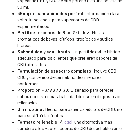
vapear de CBD y CBG de alta potencia en una botella de
50 ml.
36mg de cannabinoides por 1ml:
Información clara
sobre la potencia para vapeadores de CBD
experimentados.
Perfil de terpenos de Blue Zkittlez:
Notas
aromáticas de bayas, cítricos, tropicales y sutiles
hierbas.
Sabor dulce y equilibrado:
Un perfil de estilo híbrido
adecuado para los clientes que prefieren sabores de
CBD afrutados.
Formulación de espectro completo:
Incluye CBD,
CBG y contenido de cannabinoides menores
conformes.
Proporción PG/VG 70:30:
Diseñado para ofrecer
sabor, consistencia y fiabilidad de uso en dispositivos
rellenables.
Sin nicotina:
Hecho para usuarios adultos de CBD, no
para sustituir la nicotina.
Formato rellenable:
A
legal
, una alternativa más
duradera a los vaporizadores de CBD desechables en el