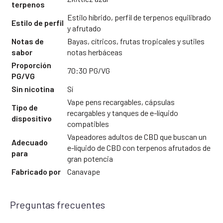
terpenos
Estilo híbrido, perfil de terpenos equilibrado
Estilo de perfil
y afrutado
Notas de
Bayas, cítricos, frutas tropicales y sutiles
sabor
notas herbáceas
Proporción
70:30 PG/VG
PG/VG
Sin nicotina
Sí
Vape pens recargables, cápsulas
Tipo de
recargables y tanques de e-líquido
dispositivo
compatibles
Vapeadores adultos de CBD que buscan un
Adecuado
e-líquido de CBD con terpenos afrutados de
para
gran potencia
Fabricado por
Canavape
Preguntas frecuentes