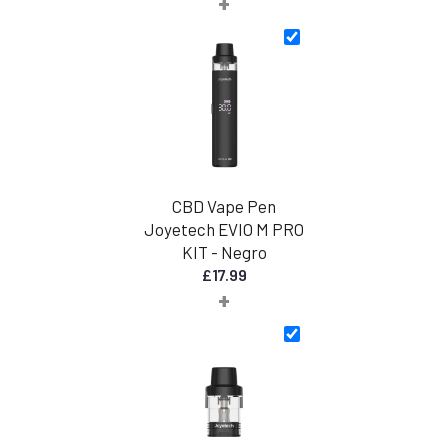
+
precios:
desde
£30,00
hasta
£45,00
CBD Vape Pen
Joyetech EVIO M PRO
KIT - Negro
£
17.99
+