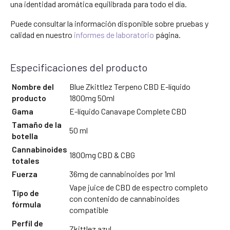
una identidad aromática equilibrada para todo el día.
Puede consultar la información disponible sobre pruebas y
calidad en nuestro
informes de laboratorio
página.
Especificaciones del producto
Nombre del
Blue Zkittlez Terpeno CBD E-líquido
producto
1800mg 50ml
Gama
E-líquido Canavape Complete CBD
Tamaño de la
50 ml
botella
Cannabinoides
1800mg CBD & CBG
totales
Fuerza
36mg de cannabinoides por 1ml
Vape juice de CBD de espectro completo
Tipo de
con contenido de cannabinoides
fórmula
compatible
Perfil de
Zkittlez azul