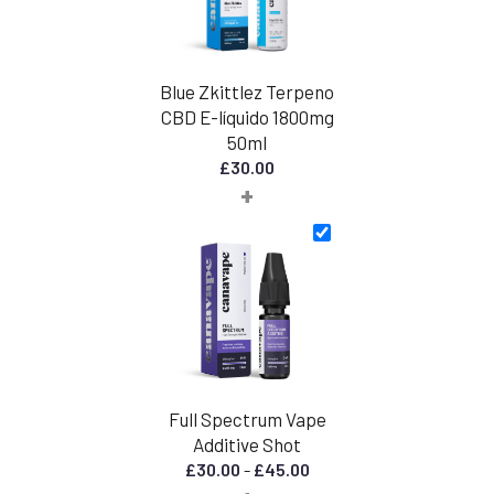
Blue Zkittlez Terpeno
CBD E-líquido 1800mg
50ml
£
30.00
+
Full Spectrum Vape
Additive Shot
Rango
£
30.00
-
£
45.00
de