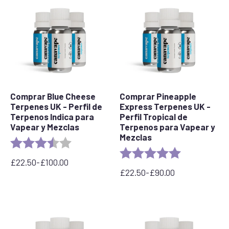
22,50
£
hasta
90,00
£
Comprar Blue Cheese
Comprar Pineapple
Terpenes UK - Perfil de
Express Terpenes UK -
Terpenos Indica para
Perfil Tropical de
Vapear y Mezclas
Terpenos para Vapear y
Mezclas
Valoración:
3.5 out of 5 stars
Valoración:
5.0 out of 5 s
£
22.50
-
£
100.00
Rango
£
22.50
-
£
90.00
de
Rango
precios:
de
desde
precios:
22,50
desde
£
22,50
hasta
£