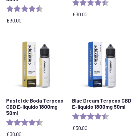
Valoración:
4.5 out of 5 s
Valoración:
4,7 de 5 estrellas
£
30.00
£
30.00
Pastel de Boda Terpeno
Blue Dream Terpeno CBD
CBD E-líquido 1800mg
E-líquido 1800mg 50ml
50ml
Valoración:
4,8 de 5 estrel
Valoración:
4,8 de 5 estrellas
£
30.00
£
30.00