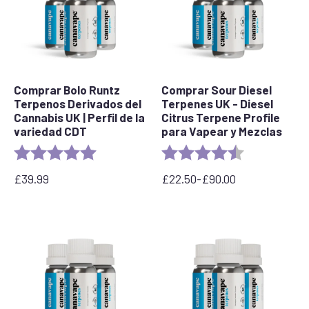
90,00
£
Comprar Bolo Runtz
Comprar Sour Diesel
Terpenos Derivados del
Terpenes UK - Diesel
Cannabis UK | Perfil de la
Citrus Terpene Profile
variedad CDT
para Vapear y Mezclas
Valoración:
5.0 out of 5 stars
Valoración:
4,7 de 5 estrel
£
39.99
£
22.50
-
£
90.00
Rango
de
precios:
desde
22,50
£
hasta
90,00
£