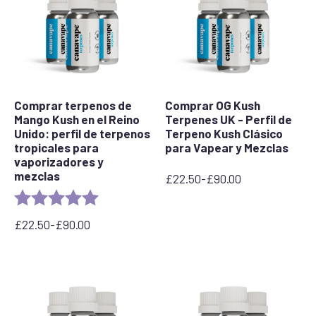
100,00
hasta
£
90,00
£
Comprar terpenos de
Comprar OG Kush
Mango Kush en el Reino
Terpenes UK - Perfil de
Unido: perfil de terpenos
Terpeno Kush Clásico
tropicales para
para Vapear y Mezclas
vaporizadores y
mezclas
£
22.50
-
£
90.00
Rango
Valoración:
5.0 out of 5 stars
de
precios:
£
22.50
-
£
90.00
desde
Rango
22,50
de
£
precios:
hasta
desde
90,00
22,50
£
£
hasta