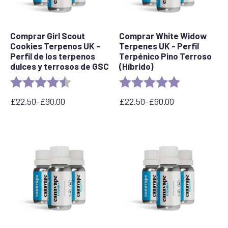
Comprar Girl Scout
Comprar White Widow
Cookies Terpenos UK -
Terpenes UK - Perfil
Perfil de los terpenos
Terpénico Pino Terroso
dulces y terrosos de GSC
(Híbrido)
Valoración:
4,3 de 5 estrellas
Valoración:
5.0 out of 5 s
£
22.50
-
£
90.00
£
22.50
-
£
90.00
Rango
Rango
de
de
precios:
precios:
desde
desde
22,50
22,50
£
£
hasta
hasta
90,00
90,00
£
£