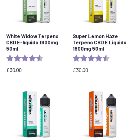
White Widow Terpeno
Super Lemon Haze
CBD E-líquido 1800mg
Terpeno CBD E Liquido
50ml
1800mg 50ml
Valoración:
4,7 de 5 estrellas
Valoración:
4,7 de 5 estrel
£
30.00
£
30.00