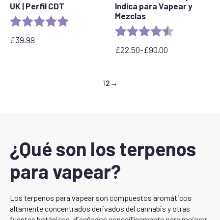
UK | Perfil CDT
Indica para Vapear y
Mezclas
Valoración:
5.0 out of 5 stars
Valoración:
4.5 out of 5 s
£
39.99
£
22.50
-
£
90.00
Rango
de
precios:
1
2
→
desde
22,50
£
hasta
90,00
£
¿Qué son los terpenos
para vapear?
Los terpenos para vapear son compuestos aromáticos
altamente concentrados derivados del cannabis y otras
fuentes botánicas, diseñados específicamente para mejorar