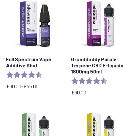
Full Spectrum Vape
Granddaddy Purple
Additive Shot
Terpene CBD E-líquido
1800mg 50ml
Valoración:
4,6 de 5 estrellas
Valoración:
4,8 de 5 estrel
£
30.00
-
£
45.00
Rango
£
30.00
de
precios:
desde
£30,00
hasta
£45,00