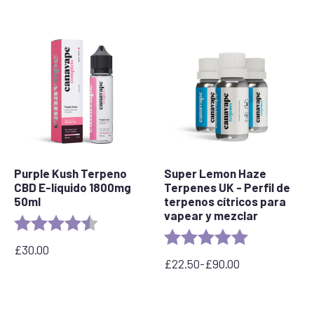
Purple Kush Terpeno
Super Lemon Haze
CBD E-líquido 1800mg
Terpenes UK - Perfil de
50ml
terpenos cítricos para
vapear y mezclar
Valoración:
4,6 de 5 estrellas
Valoración:
5.0 out of 5 s
£
30.00
£
22.50
-
£
90.00
Rango
de
precios:
desde