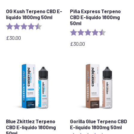
OG Kush Terpeno CBD E-
Piña Express Terpeno
líquido 1800mg 50ml
CBD E-líquido 1800mg
50ml
Valoración:
4,6 de 5 estrellas
Valoración:
4,8 de 5 estrel
£
30.00
£
30.00
Blue Zkittlez Terpeno
Gorilla Glue Terpeno CBD
CBD E-líquido 1800mg
E-líquido 1800mg 50ml
50ml