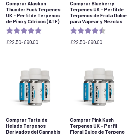
Comprar Alaskan
Comprar Blueberry
Thunder Fuck Terpenes
Terpenes UK - Perfil de
UK - Perfil de Terpenos
Terpenos de Fruta Dulce
de Pino y Cítricos (ATF)
para Vapear y Mezclas
Valoración:
5.0 out of 5 stars
Valoración:
4,3 de 5 estrel
£
22.50
-
£
90.00
£
22.50
-
£
90.00
Rango
Rango
de
de
precios:
precios:
desde
desde
22,50
22,50
£
£
hasta
hasta
90,00
90,00
£
£
Comprar Tarta de
Comprar Pink Kush
Helado Terpenos
Terpenes UK - Perfil
Derivados del Cannabis
Floral Dulce de Terpeno