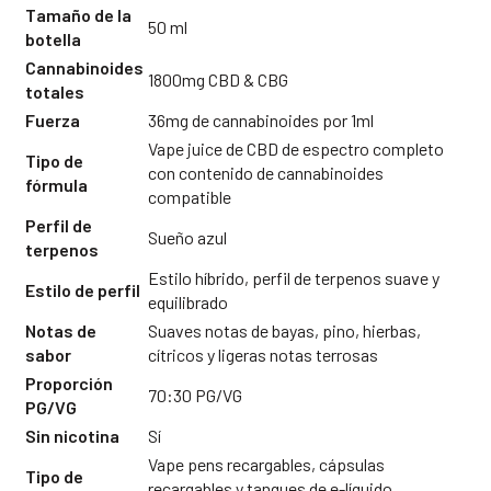
Tamaño de la
50 ml
botella
Cannabinoides
1800mg CBD & CBG
totales
Fuerza
36mg de cannabinoides por 1ml
Vape juice de CBD de espectro completo
Tipo de
con contenido de cannabinoides
fórmula
compatible
Perfil de
Sueño azul
terpenos
Estilo híbrido, perfil de terpenos suave y
Estilo de perfil
equilibrado
Notas de
Suaves notas de bayas, pino, hierbas,
sabor
cítricos y ligeras notas terrosas
Proporción
70:30 PG/VG
PG/VG
Sin nicotina
Sí
Vape pens recargables, cápsulas
Tipo de
recargables y tanques de e-líquido