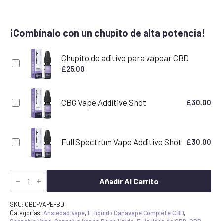
¡Combínalo con un chupito de alta potencia!
Chupito de aditivo para vapear CBD
£
25.00
CBG Vape Additive Shot
£
30.00
Full Spectrum Vape Additive Shot
£
30.00
Blue
Dream
Añadir Al Carrito
Terpeno
CBD
E-
SKU:
CBD-VAPE-BD
líquido
Categorías:
Ansiedad Vape
,
E-líquido Canavape Complete CBD
,
1800mg
Cannabis Vape
,
Cannabis Vapes Reino Unido
,
E-líquidos de CBD
,
CBD