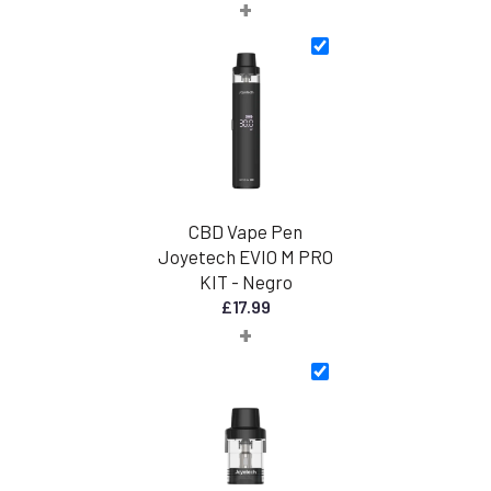
+
de
precios:
desde
£30,00
hasta
£45,00
CBD Vape Pen
Joyetech EVIO M PRO
KIT - Negro
£
17.99
+