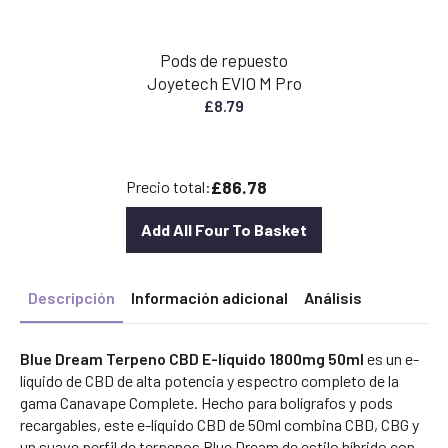
Pods de repuesto
Joyetech EVIO M Pro
£
8.79
£86.78
Precio total:
Add All Four To Basket
Descripción
Información adicional
Análisis
Blue Dream Terpeno CBD E-líquido 1800mg 50ml
es un e-
líquido de CBD de alta potencia y espectro completo de la
gama Canavape Complete. Hecho para bolígrafos y pods
recargables, este e-líquido CBD de 50ml combina CBD, CBG y
un suave perfil de terpenos Blue Dream de estilo híbrido con