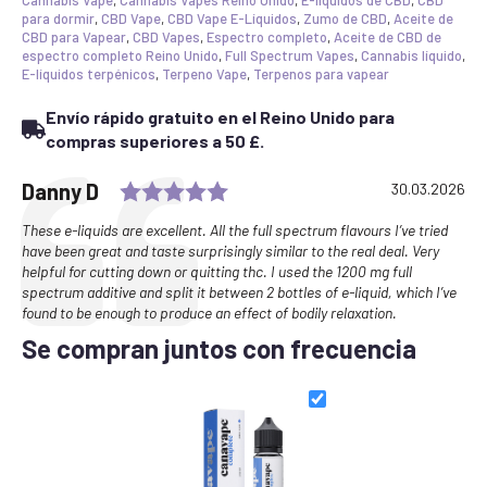
50ml
para dormir
,
CBD Vape
,
CBD Vape E-Líquidos
,
Zumo de CBD
,
Aceite de
cantidad
CBD para Vapear
,
CBD Vapes
,
Espectro completo
,
Aceite de CBD de
espectro completo Reino Unido
,
Full Spectrum Vapes
,
Cannabis líquido
,
E-líquidos terpénicos
,
Terpeno Vape
,
Terpenos para vapear
Envío rápido gratuito en el Reino Unido para
compras superiores a 50 £.
Rating: 5.0 out of 5 stars
Testimonial
Author:
Danny D
Date:
30.03.2026
Text:
These e-liquids are excellent. All the full spectrum flavours I’ve tried
have been great and taste surprisingly similar to the real deal. Very
helpful for cutting down or quitting thc. I used the 1200 mg full
spectrum additive and split it between 2 bottles of e-liquid, which I’ve
found to be enough to produce an effect of bodily relaxation.
Se compran juntos con frecuencia