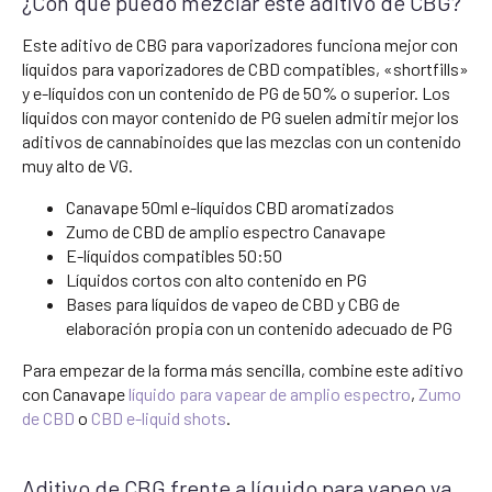
¿Con qué puedo mezclar este aditivo de CBG?
Este aditivo de CBG para vaporizadores funciona mejor con
líquidos para vaporizadores de CBD compatibles, «shortfills»
y e-líquidos con un contenido de PG de 50% o superior. Los
líquidos con mayor contenido de PG suelen admitir mejor los
aditivos de cannabinoides que las mezclas con un contenido
muy alto de VG.
Canavape 50ml e-líquidos CBD aromatizados
Zumo de CBD de amplio espectro Canavape
E-líquidos compatibles 50:50
Líquidos cortos con alto contenido en PG
Bases para líquidos de vapeo de CBD y CBG de
elaboración propia con un contenido adecuado de PG
Para empezar de la forma más sencilla, combine este aditivo
con Canavape
líquido para vapear de amplio espectro
,
Zumo
de CBD
o
CBD e-liquid shots
.
Aditivo de CBG frente a líquido para vapeo ya