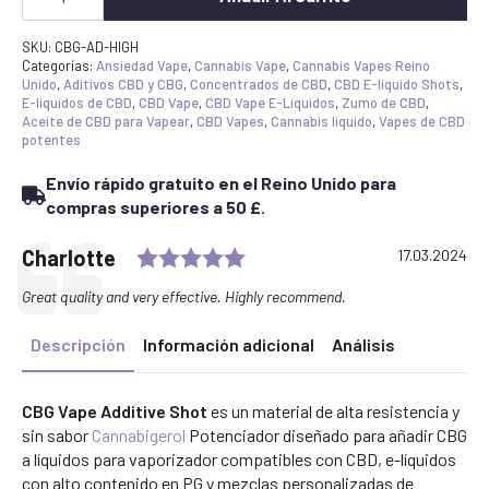
Additive
Shot
cantidad
SKU:
CBG-AD-HIGH
Categorías:
Ansiedad Vape
,
Cannabis Vape
,
Cannabis Vapes Reino
Unido
,
Aditivos CBD y CBG
,
Concentrados de CBD
,
CBD E-líquido Shots
,
E-líquidos de CBD
,
CBD Vape
,
CBD Vape E-Líquidos
,
Zumo de CBD
,
Aceite de CBD para Vapear
,
CBD Vapes
,
Cannabis líquido
,
Vapes de CBD
potentes
Envío rápido gratuito en el Reino Unido para
compras superiores a 50 £.
Rating: 5.0 out of 5 stars
Testimonial
Author:
Charlotte
Date:
17.03.2024
Text:
Great quality and very effective. Highly recommend.
Descripción
Información adicional
Análisis
CBG Vape Additive Shot
es un material de alta resistencia y
sin sabor
Cannabigerol
Potenciador diseñado para añadir CBG
a líquidos para vaporizador compatibles con CBD, e-líquidos
con alto contenido en PG y mezclas personalizadas de