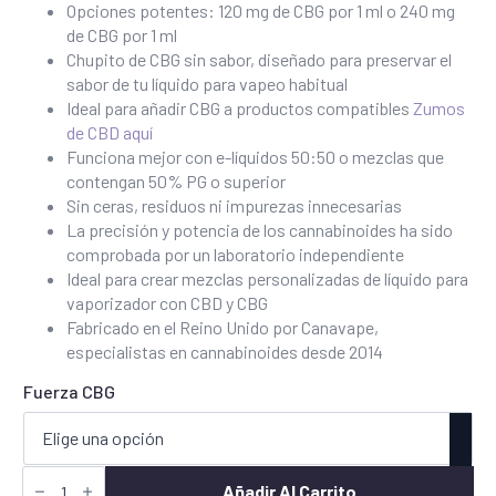
£30,00
Opciones potentes: 120 mg de CBG por 1 ml o 240 mg
de CBG por 1 ml
hasta
Chupito de CBG sin sabor, diseñado para preservar el
£45,00
sabor de tu líquido para vapeo habitual
Ideal para añadir CBG a productos compatibles
Zumos
de CBD aquí
Funciona mejor con e-líquidos 50:50 o mezclas que
contengan 50% PG o superior
Sin ceras, residuos ni impurezas innecesarias
La precisión y potencia de los cannabinoides ha sido
comprobada por un laboratorio independiente
Ideal para crear mezclas personalizadas de líquido para
vaporizador con CBD y CBG
Fabricado en el Reino Unido por Canavape,
especialistas en cannabinoides desde 2014
Fuerza CBG
CBG
Vape
Añadir Al Carrito