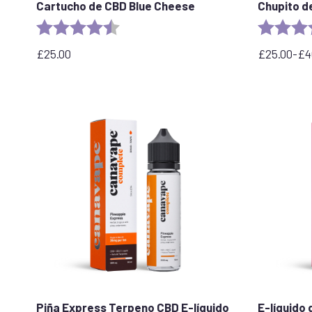
Cartucho de CBD Blue Cheese
Chupito d
Valoración:
4.5 out of 5 stars
Valoración
£
25.00
£
25.00
-
£
4
Rango
de
precios:
desde
£25.00
hasta
£40.00
Piña Express Terpeno CBD E-líquido
E-líquido