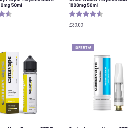
800mg 50ml
1800mg 50ml
:
4,8 de 5 estrellas
Valoración:
4,7 de 5 estre
£
30.00
¡OFERTA!