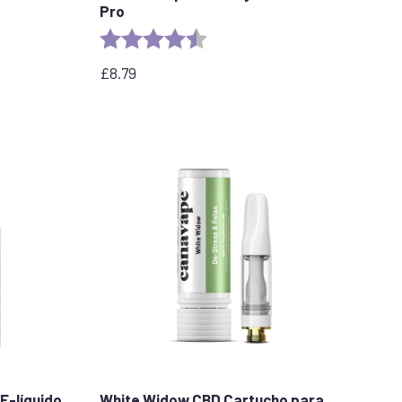
Pro
stars
Valoración:
4,7 de 5 estrellas
£
8.79
E-líquido
White Widow CBD Cartucho para