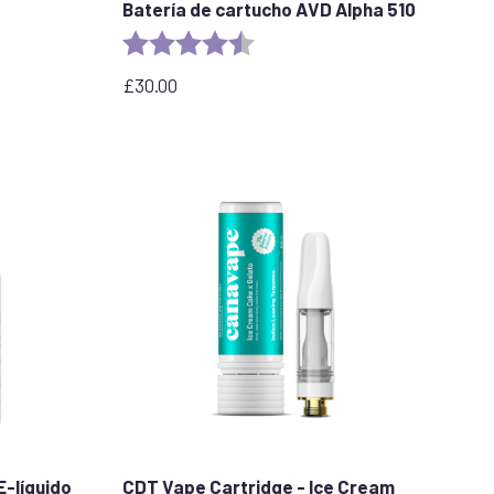
Batería de cartucho AVD Alpha 510
llas
Valoración:
4,7 de 5 estrellas
£
30.00
E-líquido
CDT Vape Cartridge - Ice Cream