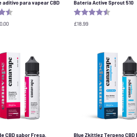
e aditivo para vapear CBD
Batería Active Sprout 510
:
4,8 de 5 estrellas
Valoración:
4,6 de 5 estre
0.00
£
18.99
 de CBD sabor Fresa,
Blue Zkittlez Terpeno CBD 