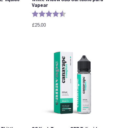
Vapear
llas
Valoración:
4,6 de 5 estrellas
£
25.00