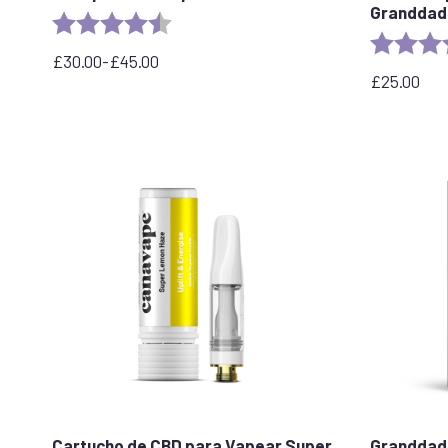
Granddad
Valoración:
4,6 de 5 estrellas
Valoración
£
30.00
-
£
45.00
Rango
£
25.00
de
precios:
desde
£30,00
hasta
£45,00
Cartucho de CBD para Vapear Super
Granddadd