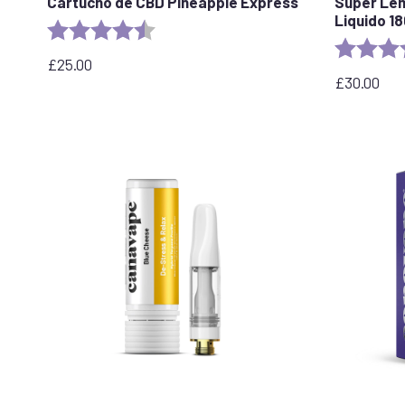
Cartucho de CBD Pineapple Express
Super Le
Liquido 1
Valoración:
4,6 de 5 estrellas
Valoración
£
25.00
£
30.00