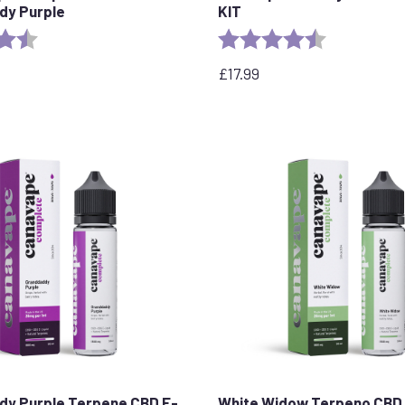
dy Purple
KIT
:
4.5 out of 5 stars
Valoración:
4.5 out of 5 
£
17.99
y Purple Terpene CBD E-
White Widow Terpeno CBD 