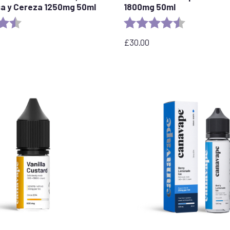
a y Cereza 1250mg 50ml
1800mg 50ml
:
4,7 de 5 estrellas
Valoración:
4,7 de 5 estre
£
30.00