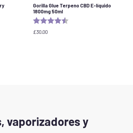
ry
Gorilla Glue Terpeno CBD E-líquido
1800mg 50ml
stars
Valoración:
4.5 out of 5 stars
£
30.00
, vaporizadores y