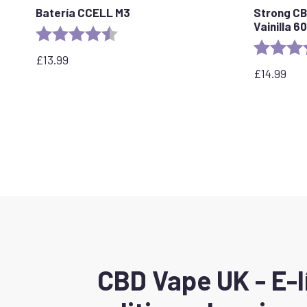
Batería CCELL M3
Strong CB
Vainilla 
Valoración:
4,7 de 5 estrellas
Valoración
£
13.99
£
14.99
CBD Vape UK - E-l