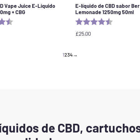
D Vape Juice E-Líquido
E-líquido de CBD sabor Ber
600mg + CBG
Lemonade 1250mg 50ml
:
4,6 de 5 estrellas
Valoración:
4.5 out of 5 
£
25.00
1
2
3
4
→
íquidos de CBD, cartuchos