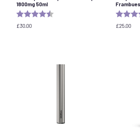
1800mg 50ml
Frambues
Valoración:
4,8 de 5 estrellas
Valoración
£
30.00
£
25.00