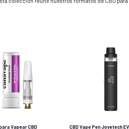
 esta colección reúne nuestros formatos de CBD para 
 para Vapear CBD
CBD Vape Pen Joyetech EV