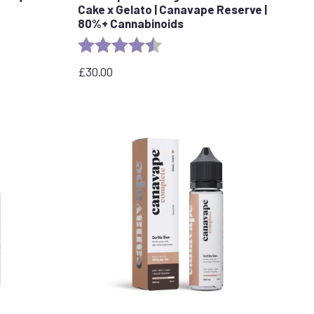
Cake x Gelato | Canavape Reserve |
80%+ Cannabinoids
llas
Valoración:
4,6 de 5 estrellas
£
30.00