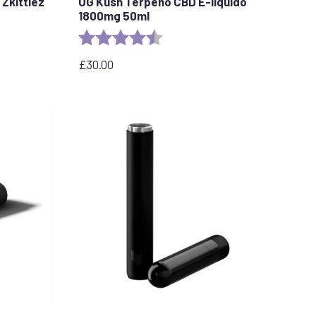
Zkittlez
OG Kush Terpeno CBD E-líquido
1800mg 50ml
llas
Valoración:
4,6 de 5 estrellas
£
30.00