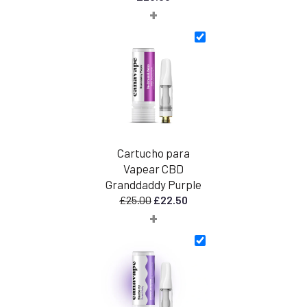
+
Cartucho para
Vapear CBD
Granddaddy Purple
El
El
£
25.00
£
22.50
+
precio
precio
original
actual
era:
es:
£25.00.
£22.50.