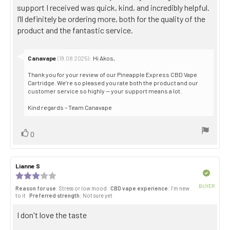
support I received was quick, kind, and incredibly helpful.
I’ll definitely be ordering more, both for the quality of the
product and the fantastic service.
Reply
Canavape
:
Hi Akos,
(19.08.2025)
from:
Thank you for your review of our Pineapple Express CBD Vape
Cartridge. We’re so pleased you rate both the product and our
customer service so highly — your support means a lot.
Kind regards – Team Canavape
Vote
vote(s)
0
up
Review
Lianne S
Review
author:
date:
Verified
Review
rating:
BUYER
Reason for use
: Stress or low mood
CBD vape experience
: I’m new
3.0
Purch
to it
Preferred strength
: Not sure yet
out
date:
of
Review
I don't love the taste
5
stars
text: