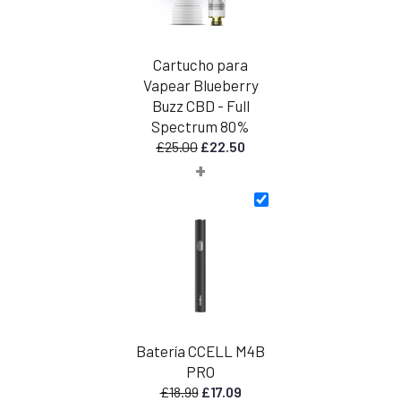
Cartucho para
Vapear Blueberry
Buzz CBD - Full
Spectrum 80%
El
El
£
25.00
£
22.50
+
precio
precio
original
actual
era:
es:
£25.00.
£22.50.
Batería CCELL M4B
PRO
El
El
£
18.99
£
17.09