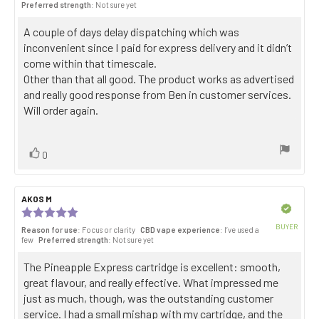
Purch
Preferred strength
: Not sure yet
out
date:
of
Review
A couple of days delay dispatching which was
5
stars
text:
inconvenient since I paid for express delivery and it didn’t
come within that timescale.
Other than that all good. The product works as advertised
and really good response from Ben in customer services.
Will order again.
Vote
vote(s)
0
up
Review
AKOS M
Review
author:
date:
Verified
Review
rating:
BUYER
Reason for use
: Focus or clarity
CBD vape experience
: I’ve used a
5.0
Purch
few
Preferred strength
: Not sure yet
out
date:
of
Review
The Pineapple Express cartridge is excellent: smooth,
5
stars
text:
great flavour, and really effective. What impressed me
just as much, though, was the outstanding customer
service. I had a small mishap with my cartridge, and the