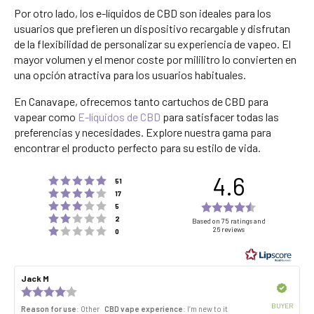
Por otro lado, los e-líquidos de CBD son ideales para los
usuarios que prefieren un dispositivo recargable y disfrutan
de la flexibilidad de personalizar su experiencia de vapeo. El
mayor volumen y el menor coste por mililitro lo convierten en
una opción atractiva para los usuarios habituales.
En Canavape, ofrecemos tanto cartuchos de CBD para
vapear como
E-líquidos de CBD
para satisfacer todas las
preferencias y necesidades. Explore nuestra gama para
encontrar el producto perfecto para su estilo de vida.
4.6
Rating 5 out of 5 stars
votes
51
Rating 4 out of 5 stars
votes
17
Rating 3 out of 5 stars
Rating
votes
5
Rating 2 out of 5 stars
votes
4.6
2
Based on 75 ratings and
Rating 1 out of 5 stars
26 reviews
votes
0
out
of
5
Review
Jack M
Review
stars
author:
date:
Verified
Review
rating:
BUYER
Reason for use
: Other
CBD vape experience
: I’m new to it
4.0