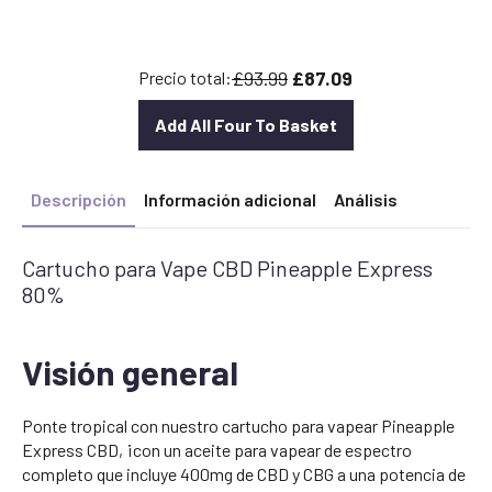
precio
precio
original
actual
era:
es:
£93.99
£87.09
Precio total:
£18.99.
£17.09.
Add All Four To Basket
Descripción
Información adicional
Análisis
Cartucho para Vape CBD Pineapple Express
80%
Visión general
Ponte tropical con nuestro cartucho para vapear Pineapple
Express CBD, ¡con un aceite para vapear de espectro
completo que incluye 400mg de CBD y CBG a una potencia de