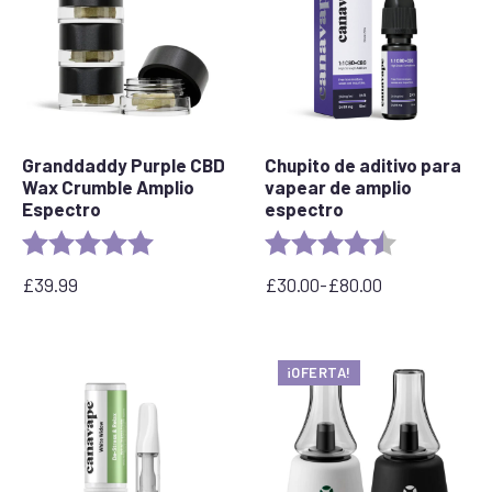
Granddaddy Purple CBD
Chupito de aditivo para
Wax Crumble Amplio
vapear de amplio
Espectro
espectro
Valoración:
5.0 out of 5 stars
Valoración:
4,8 de 5 estre
£
39.99
£
30.00
-
£
80.00
Rango
de
precios:
desde
¡OFERTA!
£30,00
hasta
£80,00