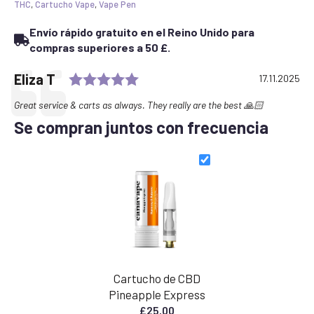
THC
,
Cartucho Vape
,
Vape Pen
Envío rápido gratuito en el Reino Unido para
compras superiores a 50 £.
Rating: 5.0 out of 5 stars
Testimonial
Author:
Eliza T
Date:
17.11.2025
Text:
Great service & carts as always. They really are the best 🙏🏻
Se compran juntos con frecuencia
Cartucho de CBD
Pineapple Express
£
25.00