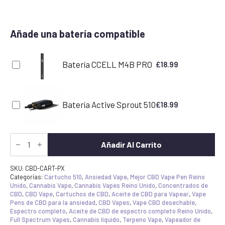
Añade una batería compatible
Batería CCELL M4B PRO
£
18.99
Batería Active Sprout 510
£
18.99
Pineapple
Express
Añadir Al Carrito
CBD
Cartucho
de
SKU:
CBD-CART-PX
Vape
Categorías:
Cartucho 510
,
Ansiedad Vape
,
Mejor CBD Vape Pen Reino
cantidad
Unido
,
Cannabis Vape
,
Cannabis Vapes Reino Unido
,
Concentrados de
CBD
,
CBD Vape
,
Cartuchos de CBD
,
Aceite de CBD para Vapear
,
Vape
Pens de CBD para la ansiedad
,
CBD Vapes
,
Vape CBD desechable
,
Espectro completo
,
Aceite de CBD de espectro completo Reino Unido
,
Full Spectrum Vapes
,
Cannabis líquido
,
Terpeno Vape
,
Vapeador de