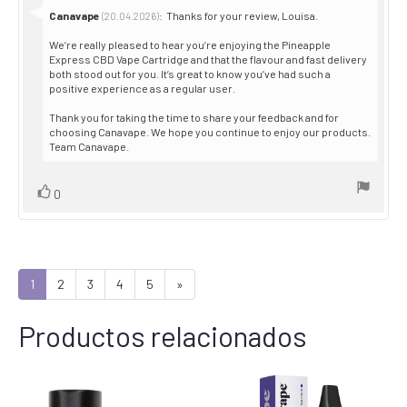
Reply
Canavape
:
Thanks for your review, Louisa.
(20.04.2026)
from:
We’re really pleased to hear you’re enjoying the Pineapple
Express CBD Vape Cartridge and that the flavour and fast delivery
both stood out for you. It’s great to know you’ve had such a
positive experience as a regular user.
Thank you for taking the time to share your feedback and for
choosing Canavape. We hope you continue to enjoy our products.
Team Canavape.
Vote
vote(s)
0
up
1
2
3
4
5
»
Productos relacionados