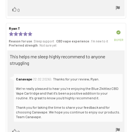
Vote
vote(s)
0
up
Review
Ryan T
Review
author:
date:
Verified
Review
rating:
BUYER
Reason for use
: Sleep support
CBD vape experience
: I’m new to it
5.0
Purch
Preferred strength
: Not sure yet
out
date:
of
Review
This helps me sleep highly recommend to anyone
5
stars
text:
struggling
Reply
Canavape
:
Thanks for your review, Ryan.
(12.02.2026)
from:
We’re really pleased to hear you’re enjoying the Blue Zkittlez CBD
Vape Cartridge and that it’s been a positive addition to your
routine. It’s great to know you’d highly recommend it.
Thank you for taking the time to share your feedback and for
choosing Canavape. We hope you continue to enjoy our products.
Team Canavape.
Vote
vote(s)