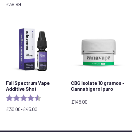
£
39.99
Full Spectrum Vape
CBG Isolate 10 gramos -
Additive Shot
Cannabigerol puro
Valoración:
4,6 de 5 estrellas
£
145.00
£
30.00
-
£
45.00
Rango
de
precios:
desde