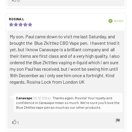
0
up
Review
ROSINA L
Review
Verified
BUYER
author:
date:
Review
Purch
rating:
date:
5.0
Review
My son, Paul came down to visit me last Saturday, and
out
text:
brought the Blue Zkittlez CBD Vape pen. I havent tried it
of
5
yet, but I know Canavape is a brilliant company and all
stars
their items are first class and of a very high quality. I also
ordered the Blue Zkittles vaping e-liquid which i am sure
my son Paul has received, but i wont be seeing him until
16th December as i only see him once a fortnight. Kind
regards, Rosina Lock from London UK
Reply
Canavape
:
Thanks again, Rosina! Your loyalty and
(10.12.2024)
from:
confidence in Canavape mean so much. We’re sure you’ll love the
Blue Zkittlez vape pen as much as our other products.
Vote
vote(s)
1
up