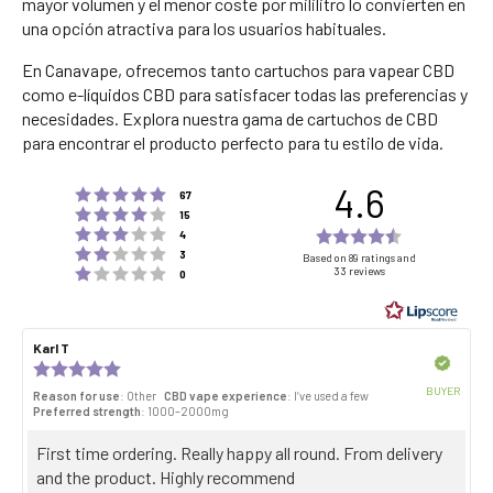
mayor volumen y el menor coste por mililitro lo convierten en
una opción atractiva para los usuarios habituales.
En Canavape, ofrecemos tanto cartuchos para vapear CBD
como e-líquidos CBD para satisfacer todas las preferencias y
necesidades. Explora nuestra gama de cartuchos de CBD
para encontrar el producto perfecto para tu estilo de vida.
4.6
Rating 5 out of 5 stars
votes
67
Rating 4 out of 5 stars
votes
15
Rating 3 out of 5 stars
Rating
votes
4
Rating 2 out of 5 stars
votes
4.6
3
Based on 89 ratings and
Rating 1 out of 5 stars
33 reviews
votes
0
out
of
5
Review
Karl T
Review
stars
author:
date:
Verified
Review
rating:
BUYER
Reason for use
: Other
CBD vape experience
: I’ve used a few
5.0
Purch
Preferred strength
: 1000–2000mg
out
date:
of
Review
First time ordering. Really happy all round. From delivery
5
stars
text:
and the product. Highly recommend