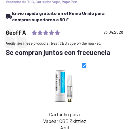
Vapeador de THC
,
Cartucho Vape
,
Vape Pen
Envío rápido gratuito en el Reino Unido para
compras superiores a 50 £.
Rating: 5.0 out of 5 stars
Testimonial
Author:
Geoff A
Date:
23.04.2026
Text:
Really like these products. Best CBD vape on the market.
Se compran juntos con frecuencia
Cartucho para
Vapear CBD Zkittlez
Azul