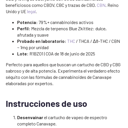
beneficiosos como CBDV, CBC y trazas de CBD.
CBN
. Reino
Unido y UE
legal
.
Potencia:
79%+ cannabinoides activos
Perfil:
Mezcla de terpenos Blue Zkittlez: dulce,
afrutada y suave
Probado en laboratorio:
THC
/ THCA / Δ8-THC / CBN
~ 1mg por unidad
Lote:
R1BZ01 | COA de 18 de junio de 2025
Perfecto para aquellos que buscan un cartucho de CBD y CBG
sabroso y de alta potencia. Experimenta el verdadero efecto
séquito con las fórmulas de cannabinoides de Canavape
elaboradas por expertos.
Instrucciones de uso
Desenvainar
el cartucho de vapeo de espectro
completo Canavape.