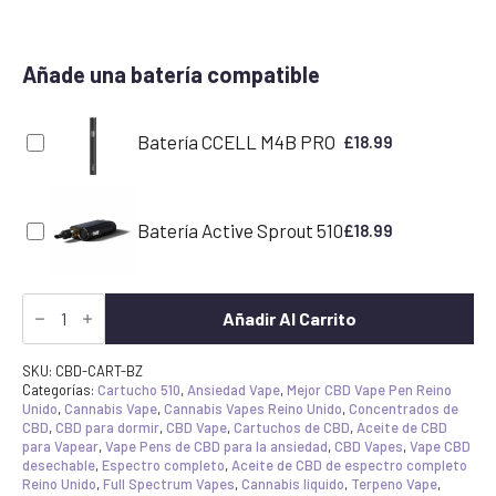
Añade una batería compatible
Batería CCELL M4B PRO
£
18.99
Batería Active Sprout 510
£
18.99
Cartucho
para
Añadir Al Carrito
Vapear
CBD
Zkittlez
SKU:
CBD-CART-BZ
Azul
Categorías:
Cartucho 510
,
Ansiedad Vape
,
Mejor CBD Vape Pen Reino
cantidad
Unido
,
Cannabis Vape
,
Cannabis Vapes Reino Unido
,
Concentrados de
CBD
,
CBD para dormir
,
CBD Vape
,
Cartuchos de CBD
,
Aceite de CBD
para Vapear
,
Vape Pens de CBD para la ansiedad
,
CBD Vapes
,
Vape CBD
desechable
,
Espectro completo
,
Aceite de CBD de espectro completo
Reino Unido
,
Full Spectrum Vapes
,
Cannabis líquido
,
Terpeno Vape
,