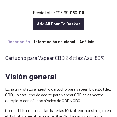
original
actual
era:
es:
£93.99
£82.09
Precio total:
£25.00.
£22.50.
Add All Four To Basket
Descripción
Información adicional
Análisis
Cartucho para Vapear CBD Zkittlez Azul 80%
Visión general
Echa un vistazo a nuestro cartucho para vapear Blue Zkittlez
CBD, un cartucho de aceite para vapear CBD de espectro
completo con sólidos niveles de CBD y CBG.
Compatible con todas las baterías 510, ofrece nuestro giro en
el distintivo perfil de la cepa Blue Zkittlez en un cómodo