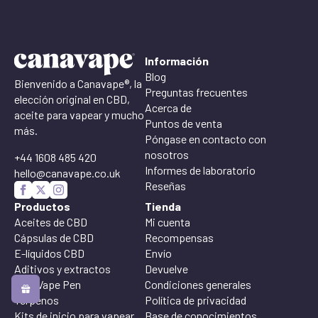
£30,00
hasta
£45,00
Información
Blog
Bienvenido a Canavape®, la
Preguntas frecuentes
elección original en CBD,
Acerca de
aceite para vapear y mucho
Puntos de venta
más.
Póngase en contacto con
nosotros
+44 1608 485 420
Informes de laboratorio
hello@canavape.co.uk
Reseñas
Productos
Tienda
Aceites de CBD
Mi cuenta
Cápsulas de CBD
Recompensas
E-líquidos CBD
Envío
Aditivos y extractos
Devuelve
CBD Vape Pen
Condiciones generales
Terpenos
Política de privacidad
Kits de inicio para vapear
Base de conocimientos