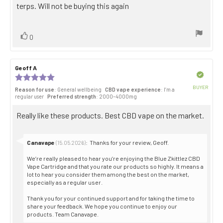
terps. Will not be buying this again
Vote
vote(s)
0
up
Review
Geoff A
Review
author:
date:
Verified
Review
rating:
BUYER
Reason for use
: General wellbeing
CBD vape experience
: I’m a
5.0
Purch
regular user
Preferred strength
: 2000–4000mg
out
date:
of
Review
Really like these products. Best CBD vape on the market.
5
stars
text:
Reply
Canavape
:
Thanks for your review, Geoff.
(15.05.2026)
from:
We’re really pleased to hear you’re enjoying the Blue Zkittlez CBD
Vape Cartridge and that you rate our products so highly. It means a
lot to hear you consider them among the best on the market,
especially as a regular user.
Thank you for your continued support and for taking the time to
share your feedback. We hope you continue to enjoy our
products. Team Canavape.