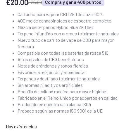
£
20.00
£
25.00
Compra y gana 400 puntos
El
El
precio
precio
Cartucho para vapear CBD Zkittlez azul 80%
400 mg de cannabinoides de espectro completo
original
actual
Mezcla de terpenos Hybrid Blue Zkittlez
era:
es:
Terpeno infundido con aromas totalmente naturales
£25.00.
£20.00.
Nuevo tubo de carrito de vape de CBD para mayor
frescura
Compatible con todas las baterías de rosca 510
Altos niveles de CBG beneficiosos
Notas de arándanos y tonos florales
Favorece la relajación y el bienestar
Terpenos y destilado totalmente naturales
Sin aromas ni aditivos artificiales
Boquilla de calidad médica para mayor higiene
Fabricado en el Reino Unido por expertos en calidad
Producido en nuestra sala blanca ISO4
Probado según las normas ISO 9001 de la UE
Hay existencias