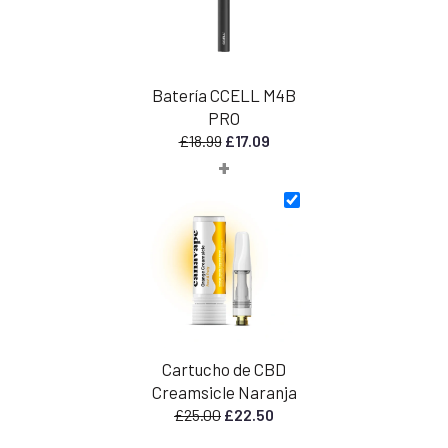
Batería CCELL M4B
PRO
El
El
£
18.99
£
17.09
+
precio
precio
original
actual
era:
es:
£18.99.
£17.09.
Cartucho de CBD
Creamsicle Naranja
El
El
£
25.00
£
22.50
precio
precio