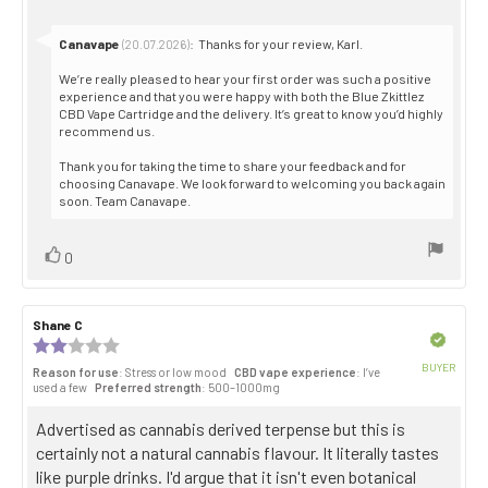
Reply
Canavape
:
Thanks for your review, Karl.
(20.07.2026)
from:
We’re really pleased to hear your first order was such a positive
experience and that you were happy with both the Blue Zkittlez
CBD Vape Cartridge and the delivery. It’s great to know you’d highly
recommend us.
Thank you for taking the time to share your feedback and for
choosing Canavape. We look forward to welcoming you back again
soon. Team Canavape.
Vote
vote(s)
0
up
Review
Shane C
Review
author:
date:
Verified
Review
rating:
BUYER
Reason for use
: Stress or low mood
CBD vape experience
: I’ve
2.0
Purch
used a few
Preferred strength
: 500–1000mg
out
date:
of
Review
Advertised as cannabis derived terpense but this is
5
stars
text:
certainly not a natural cannabis flavour. It literally tastes
like purple drinks. I'd argue that it isn't even botanical