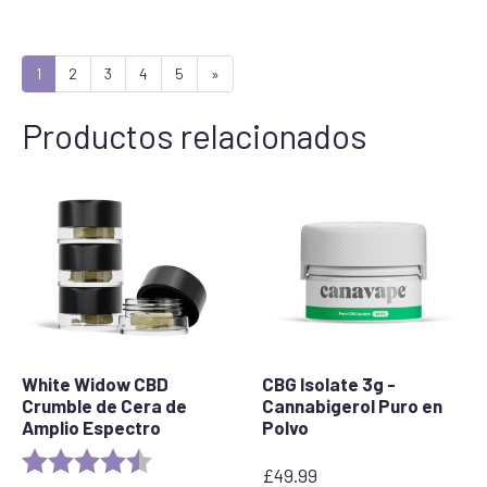
1
2
3
4
5
»
Productos relacionados
White Widow CBD
CBG Isolate 3g -
Crumble de Cera de
Cannabigerol Puro en
Amplio Espectro
Polvo
Valoración:
4,8 de 5 estrellas
£
49.99