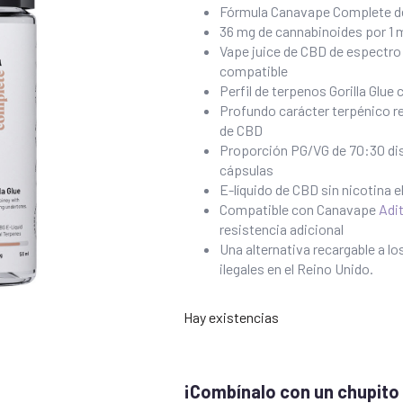
Fórmula Canavape Complete de
36 mg de cannabinoides por 1
Vape juice de CBD de espectr
compatible
Perfil de terpenos Gorilla Glue 
Profundo carácter terpénico r
de CBD
Proporción PG/VG de 70:30 di
cápsulas
E-líquido de CBD sin nicotina
Compatible con Canavape
Adi
resistencia adicional
Una alternativa recargable a l
ilegales en el Reino Unido.
Hay existencias
¡Combínalo con un chupito 