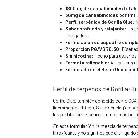
1800mg de cannabinoides totale
36mg de cannabinoides por 1ml:
Perfil terpénico de Gorilla Glue:
N
Sabor profundo y relajante:
Un pe
arraigados.
Formulación de espectro compl
Proporción PG/VG 70:30:
Diseñado
Sin nicotina:
Hecho para usuarios a
Formato rellenable:
A
legal
, una 
Formulado en el Reino Unido por
Perfil de terpenos de Gorilla Gl
Gorilla Glue, también conocido como GG4, 
ligeramente cítricos. Suele ser elegido p
los perfiles de terpenos diurnos más brill
En esta formulación, la mezcla de terpeno
intoxicante y no significa que el e-líquido