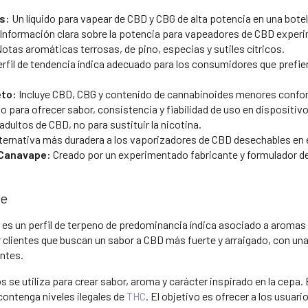
s:
Un líquido para vapear de CBD y CBG de alta potencia en una botel
Información clara sobre la potencia para vapeadores de CBD exper
otas aromáticas terrosas, de pino, especias y sutiles cítricos.
rfil de tendencia índica adecuado para los consumidores que prefi
eto:
Incluye CBD, CBG y contenido de cannabinoides menores confo
 para ofrecer sabor, consistencia y fiabilidad de uso en dispositivo
dultos de CBD, no para sustituir la nicotina.
alternativa más duradera a los vaporizadores de CBD desechables en 
 Canavape:
Creado por un experimentado fabricante y formulador d
ue
es un perfil de terpeno de predominancia índica asociado a aromas 
or clientes que buscan un sabor a CBD más fuerte y arraigado, con u
antes.
s se utiliza para crear sabor, aroma y carácter inspirado en la cepa.
 contenga niveles ilegales de
THC
. El objetivo es ofrecer a los usuar