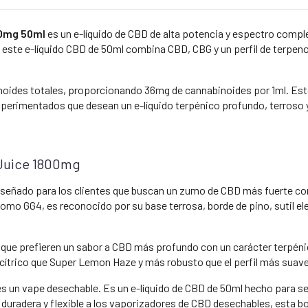
£30,00
hasta
00mg 50ml
es un e-líquido de CBD de alta potencia y espectro comp
£45,00
 este e-líquido CBD de 50ml combina CBD, CBG y un perfil de terpeno
oides totales, proporcionando 36mg de cannabinoides por 1ml. Esto 
perimentados que desean un e-líquido terpénico profundo, terroso
 Juice 1800mg
iseñado para los clientes que buscan un zumo de CBD más fuerte con
como GG4, es reconocido por su base terrosa, borde de pino, sutil ele
s que prefieren un sabor a CBD más profundo con un carácter terpénic
cítrico que Super Lemon Haze y más robusto que el perfil más suav
es un vape desechable. Es un e-líquido de CBD de 50ml hecho para s
 duradera y flexible a los vaporizadores de CBD desechables, esta bo