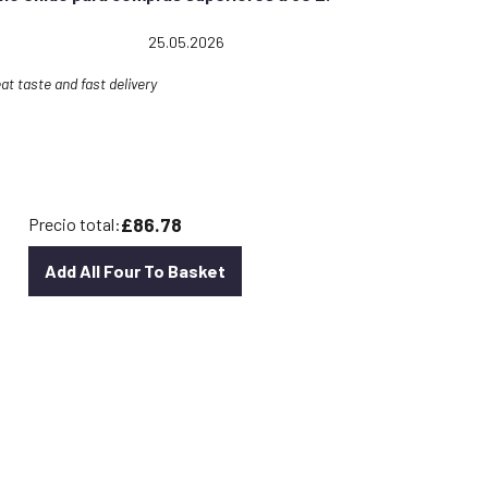
5.0 out of 5 stars
Date:
25.05.2026
at taste and fast delivery
£86.78
Precio total:
Add All Four To Basket