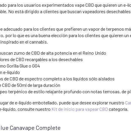
uado para los usuarios experimentados vape CBD que quieren un e-líq
able. No está dirigido a clientes que buscan vapeadores desechables,
nte adecuado para los clientes que prefieren un vapor de terpenos má
, por lo que es una buena elección para los clientes que quieren un
inspirado en el cannabis.
uscan zumo de CBD de alta potencia en el Reino Unido
dores de CBD recargables a los desechables
no Gorilla Glue o GG4
n e-líquido
os de CBD de espectro completo a los líquidos sólo aislados
e CBD de 50ml de larga duración
peo terpénico de estilo relajante profundo con notas terrosas, de pi
n lugar de e-líquido embotellado, puede que desee explorar nuestro
Ca
e-líquido, consulte nuestro
Kit de inicio para vapear CBD
categoría.
a Glue Canavape Complete