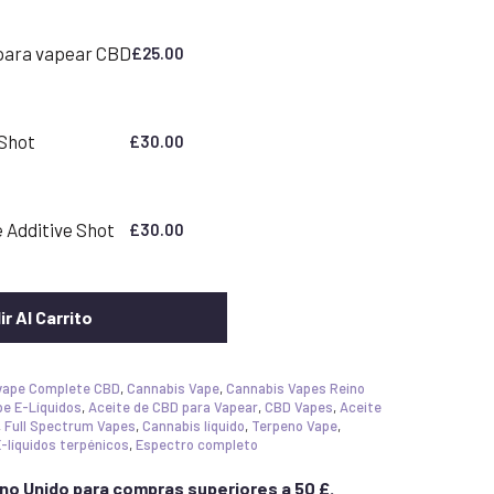
 para vapear CBD
£
25.00
 Shot
£
30.00
 Additive Shot
£
30.00
r Al Carrito
avape Complete CBD
,
Cannabis Vape
,
Cannabis Vapes Reino
e E-Líquidos
,
Aceite de CBD para Vapear
,
CBD Vapes
,
Aceite
,
Full Spectrum Vapes
,
Cannabis líquido
,
Terpeno Vape
,
-líquidos terpénicos
,
Espectro completo
ino Unido para compras superiores a 50 £.