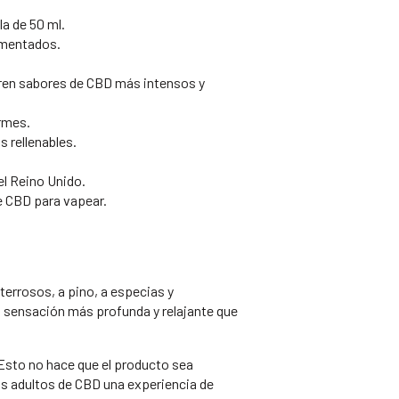
la de 50 ml.
imentados.
eren sabores de CBD más intensos y
rmes.
s rellenables.
el Reino Unido.
e CBD para vapear.
terrosos, a pino, a especias y
na sensación más profunda y relajante que
 Esto no hace que el producto sea
ios adultos de CBD una experiencia de