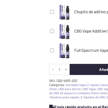
Chupito de aditivo
CBG Vape Additive
Full Spectrum Vape
Gorilla
Glue
Añadi
Terpeno
CBD
E-
SKU:
CBD-VAPE-GGC
líquido
Categorías:
Ansiedad Vape
,
E-líquido Can
1800mg
Unido
,
CBD para dormir
,
CBD Vape
,
CBD Vap
50ml
de CBD de espectro completo Reino Unido
cantidad
Terpenos para vapear
,
E-líquidos de CBD
,
E
Envío rápido gratuito en el Re