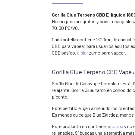
Gorilla Glue Terpeno CBD E-líquido 18
Hecho para bolígrafos y pods recargables,
70:30 PG/VG.
Cada botella contiene 1800mg de cannabin
CBD para vapear para usuarios adultos ex
CBD básico.
aislar
zumo para vapear.
Gorilla Glue Terpeno CBD Vape
Gorilla Glue de Canavape Complete está d
relajante. Gorilla Glue, también conocido 
picante.
Este perfil lo eligen a menudo los cliente
Es menos dulce que Blue Zkittlez, menos 
Este producto no contiene
nicotina
y no 
rellenables. Si buscas una alternativa más