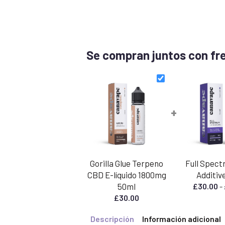
Se compran juntos con fr
+
Gorilla Glue Terpeno
Full Spect
CBD E-líquido 1800mg
Additiv
50ml
£
30.00
-
£
30.00
Descripción
Información adicional