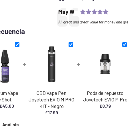
Rating: 
Testimonial
Author:
May W
Text:
All great and great value for money and gre
ecuencia
+
+
rum Vape
CBD Vape Pen
Pods de repuesto
e Shot
Joyetech EVIO M PRO
Joyetech EVIO M Pro
Rango
£
45.00
KIT - Negro
£
8.79
de
£
17.99
precios:
Análisis
desde