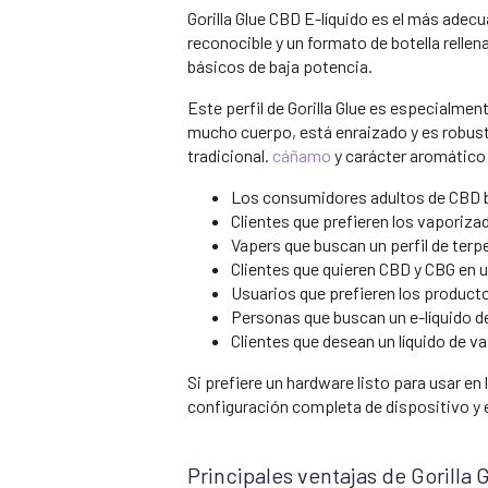
Gorilla Glue CBD E-líquido es el más adec
reconocible y un formato de botella rellen
básicos de baja potencia.
Este perfil de Gorilla Glue es especialme
mucho cuerpo, está enraizado y es robusto
tradicional.
cáñamo
y carácter aromático 
Los consumidores adultos de CBD b
Clientes que prefieren los vaporiza
Vapers que buscan un perfil de terpe
Clientes que quieren CBD y CBG en u
Usuarios que prefieren los product
Personas que buscan un e-líquido d
Clientes que desean un líquido de va
Si prefiere un hardware listo para usar e
configuración completa de dispositivo y 
Principales ventajas de Gorill