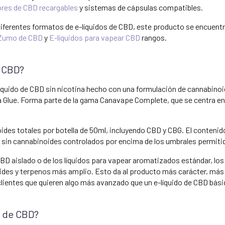
res de CBD recargables
y sistemas de cápsulas compatibles.
iferentes formatos de e-líquidos de CBD, este producto se encuentr
Zumo de CBD
y
E-líquidos para vapear CBD
rangos.
e CBD?
e-líquido de CBD sin nicotina hecho con una formulación de cannabin
illa Glue. Forma parte de la gama Canavape Complete, que se centra e
des totales por botella de 50ml, incluyendo CBD y CBG. El conteni
o, sin cannabinoides controlados por encima de los umbrales permiti
e CBD aislado o de los líquidos para vapear aromatizados estándar, 
noides y terpenos más amplio. Esto da al producto más carácter, más
ientes que quieren algo más avanzado que un e-líquido de CBD bási
o de CBD?