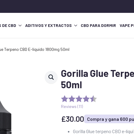
S DE CBD
ADITIVOS Y EXTRACTOS
CBD PARA DORMIR
VAPE P
lue Terpeno CBD E-líquido 1800mg 50ml
Gorilla Glue Ter
50ml
Reviews (
11
)
£
30.00
Compra y gana 600 p
Gorilla Glue terpeno CBD e-líqu