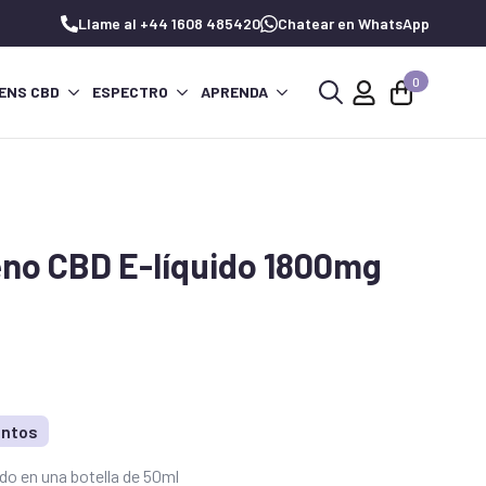
Llame al +44 1608 485420
Chatear en WhatsApp
0
ENS CBD
ESPECTRO
APRENDA
Buscar:
peno CBD E-líquido 1800mg
untos
ido en una botella de 50ml