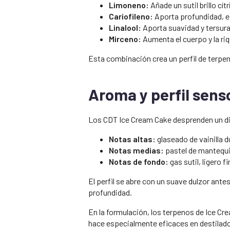
Limoneno:
Añade un sutil brillo cítr
Cariofileno:
Aporta profundidad, e
Linalool:
Aporta suavidad y tersura 
Mirceno:
Aumenta el cuerpo y la ri
Esta combinación crea un perfil de terpen
Aroma y perfil senso
Los CDT Ice Cream Cake desprenden un dist
Notas altas:
glaseado de vainilla 
Notas medias:
pastel de mantequi
Notas de fondo:
gas sutil, ligero f
El perfil se abre con un suave dulzor ant
profundidad.
En la formulación, los terpenos de Ice C
hace especialmente eficaces en destilados