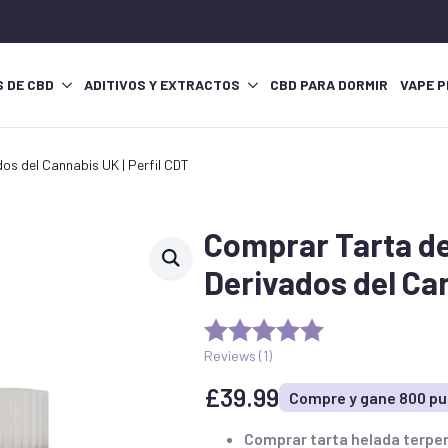
S DE CBD
ADITIVOS Y EXTRACTOS
CBD PARA DORMIR
VAPE P
s del Cannabis UK | Perfil CDT
Comprar Tarta d
Derivados del Can
Reviews (
1
)
£
39.99
Compre y gane 800 p
Comprar tarta helada terpe