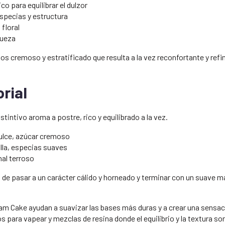
ico para equilibrar el dulzor
specias y estructura
floral
queza
os cremoso y estratificado que resulta a la vez reconfortante y refi
rial
intivo aroma a postre, rico y equilibrado a la vez.
dulce, azúcar cremoso
lla, especias suaves
inal terroso
es de pasar a un carácter cálido y horneado y terminar con un suave m
ream Cake ayudan a suavizar las bases más duras y a crear una sensa
 para vapear y mezclas de resina donde el equilibrio y la textura s