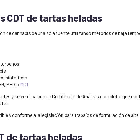
os CDT de tartas heladas
ión de cannabis de una sola fuente utilizando métodos de baja tempe
 terpenos
bis
vos sintéticos
VG, PEG o
MCT
ntes y se verifica con un Certificado de Análisis completo, que con
,01%.
tible y conforme a la legislación para trabajos de formulación de alt
DT de tartas heladas