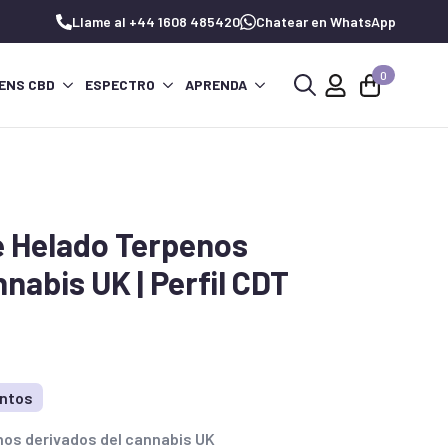
Llame al +44 1608 485420
Chatear en WhatsApp
0
ENS CBD
ESPECTRO
APRENDA
Buscar:
e Helado Terpenos
nabis UK | Perfil CDT
untos
nos derivados del cannabis UK