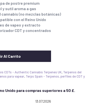
 cepa de postre premium
l y sutil aroma a gas
l cannabis (no mezclas botánicas)
atible con el Reino Unido
es de vapeo y extracto
porizador CDT y concentrados
r Al Carrito
bis CDTs - Authentic Cannabis Terpenes UK
,
Terpenos del
enos para vapear
,
Terps Spain - Terpenos, perfiles de CDT y
ino Unido para compras superiores a 50 £.
g: 5.0 out of 5 stars
Date:
13.07.2026