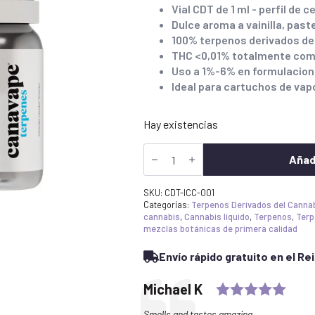
Vial CDT de 1 ml - perfil de
Dulce aroma a vainilla, paste
100% terpenos derivados de
THC <0,01% totalmente comp
Uso a 1%-6% en formulacion
Ideal para cartuchos de va
Hay existencias
Comprar
Tarta
Añadi
de
Helado
Terpenos
SKU:
CDT-ICC-001
Derivados
Categorías:
Terpenos Derivados del Canna
del
cannabis
,
Cannabis líquido
,
Terpenos
,
Terp
Cannabis
mezclas botánicas de primera calidad
UK
|
Envío rápido gratuito en el Re
CDT
Profile
cantidad
Ratin
Testimonial
Author:
Michael K
Text:
Smells and tastes amazing