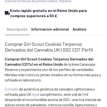
UK
mezclas botánicas de primera calidad
,
Terpenos
|
GSC
Envío rápido gratuito en el Reino Unido para
CDT
Perfil
compras superiores a 50 £.
cantidad
Descripción
Información adicional
Análisis
Comprar Girl Scout Cookies Terpenos
Derivados del Cannabis UK | GSC CDT Perfil
Comprar Girl Scout Cookies Terpenos Derivados del
Cannabis (CDTs) en el Reino Unido
de la línea Canavape
Reserve y experimente uno de los perfiles de variedades
híbridas más icónicos jamás creados en su forma más pura y
refinada en laboratorio.
Extraído
de auténtica genética de cannabis californiana y
refinada para UK
legal
cumplimiento, este vial de 1 ml
desprende el inconfundible aroma de GSC: una rica mezcla de
dulces notas de panadería, cremosa vainilla, ligera menta y