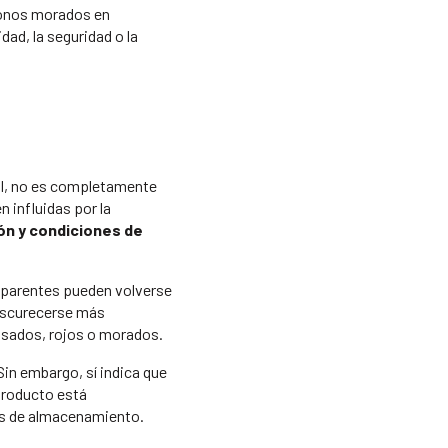
tonos morados en
dad, la seguridad o la
al, no es completamente
 influidas por la
ión y condiciones de
sparentes pueden volverse
oscurecerse más
osados, rojos o morados.
Sin embargo, sí indica que
producto está
es de almacenamiento.