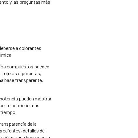
ento y las preguntas más
 deberse a colorantes
uímica.
 Estos compuestos pueden
s rojizos o púrpuras,
a base transparente,
a potencia pueden mostrar
fuerte contiene más
l tiempo.
ransparencia de la
edientes, detalles del
 qué hay que buscar en la