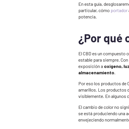
En esta guía, desglosare
particular, cómo
portador
potencia.
¿Por qué 
El CBD es un compuesto or
estable para siempre. Con 
exposición a
oxígeno, lu
almacenamiento
.
Por eso los productos de
amarillos. Los productos
visiblemente. En algunos 
El cambio de color no sign
se está produciendo una ac
envejeciendo normalmente