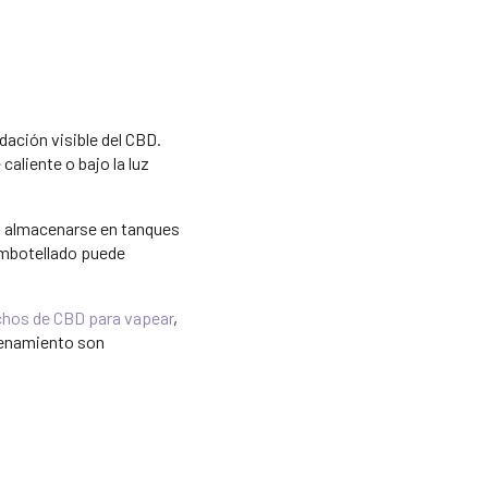
ación visible del CBD.
caliente o bajo la luz
en almacenarse en tanques
embotellado puede
chos de CBD para vapear
,
acenamiento son