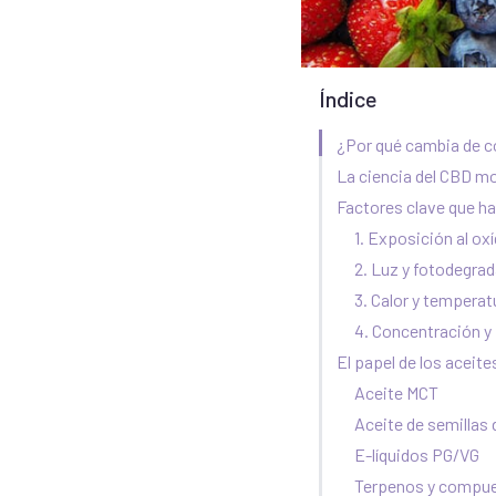
Índice
¿Por qué cambia de c
La ciencia del CBD m
Factores clave que h
1. Exposición al ox
2. Luz y fotodegra
3. Calor y temperat
4. Concentración y
El papel de los aceite
Aceite MCT
Aceite de semillas
E-líquidos PG/VG
Terpenos y compue