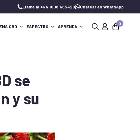
Llame al +44 1608 485420
Chatear en WhatsApp
0
ENS CBD
ESPECTRO
APRENDA
Buscar:
BD se
n y su