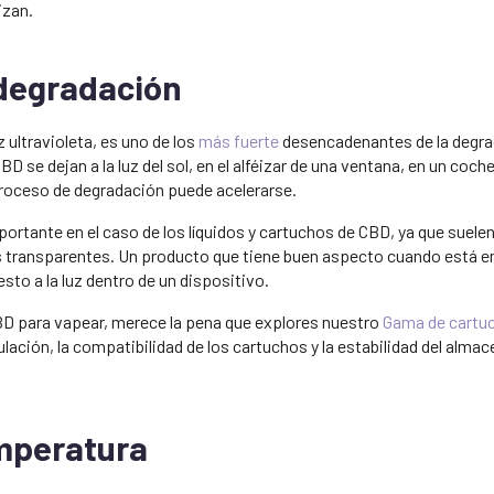
izan.
odegradación
z ultravioleta, es uno de los
más fuerte
desencadenantes de la degrad
 se dejan a la luz del sol, en el alféizar de una ventana, en un coche 
l proceso de degradación puede acelerarse.
ortante en el caso de los líquidos y cartuchos de CBD, ya que suel
 transparentes. Un producto que tiene buen aspecto cuando está 
to a la luz dentro de un dispositivo.
CBD para vapear, merece la pena que explores nuestro
Gama de cartu
mulación, la compatibilidad de los cartuchos y la estabilidad del alm
emperatura