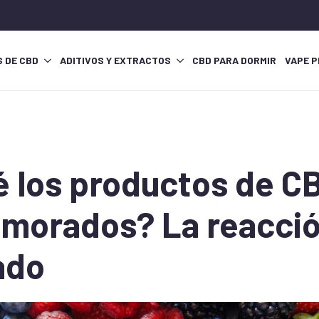
S DE CBD
ADITIVOS Y EXTRACTOS
CBD PARA DORMIR
VAPE P
é los productos de C
 morados? La reacció
ado