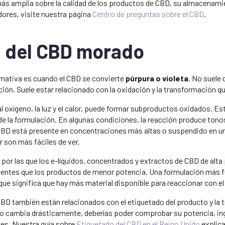
más amplia sobre la calidad de los productos de CBD, su almacenami
dores, visite nuestra página
Centro de preguntas sobre el CBD
.
a del CBD morado
mativa es cuando el CBD se convierte
púrpura o violeta
. No suele
ación. Suele estar relacionado con la oxidación y la transformación q
l oxígeno, la luz y el calor, puede formar subproductos oxidados.
de la formulación. En algunas condiciones, la reacción produce tono
BD está presente en concentraciones más altas o suspendido en un
 son más fáciles de ver.
 por las que los e-líquidos, concentrados y extractos de CBD de alt
entes que los productos de menor potencia. Una formulación más 
que significa que hay más material disponible para reaccionar con e
BD también están relacionados con el etiquetado del producto y la t
to cambia drásticamente, deberías poder comprobar su potencia, ingr
ides. Nuestra guía sobre
Etiquetado del CBD en el Reino Unido
explica