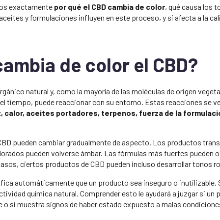
mos exactamente
por qué el CBD cambia de color
, qué causa los 
aceites y formulaciones influyen en este proceso, y si afecta a la cali
cambia de color el CBD?
gánico natural y, como la mayoría de las moléculas de origen veget
el tiempo, puede reaccionar con su entorno. Estas reacciones se ven
z, calor, aceites portadores, terpenos, fuerza de la formulac
 CBD pueden cambiar gradualmente de aspecto. Los productos tran
 dorados pueden volverse ámbar. Las fórmulas más fuertes pueden 
casos, ciertos productos de CBD pueden incluso desarrollar tonos r
ifica automáticamente que un producto sea inseguro o inutilizable. 
tividad química natural. Comprender esto le ayudará a juzgar si un 
 o si muestra signos de haber estado expuesto a malas condicion