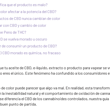
fica que el producto es malo?
olor afectar a la potencia del CBD?
uctos de CBD nunca cambian de color
r con CBD y cambio de color
pe Pens de THC?
BD se vuelva morado u oscuro
r de consumir un producto de CBD?
 El CBD morado es química, no fracaso
ue tu aceite de CBD, e-líquido, extracto o producto para vapear se 
no eres el único. Este fenómeno ha confundido a los consumidores e
 de color puede parecer que algo va mal. En realidad, esta transforma
 la inestabilidad natural y el comportamiento de oxidación de cann
se diferencia el CBD de los cannabinoides controlados, nuestra guía
 buen punto de partida.