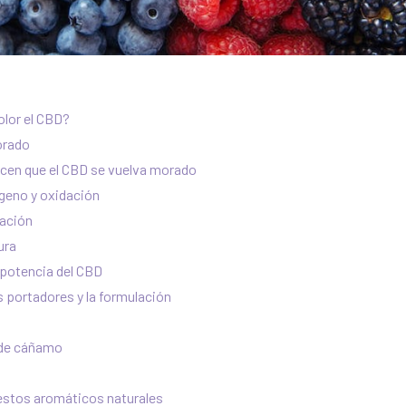
olor el CBD?
orado
acen que el CBD se vuelva morado
ígeno y oxidación
dación
ura
 potencia del CBD
s portadores y la formulación
 de cáñamo
stos aromáticos naturales