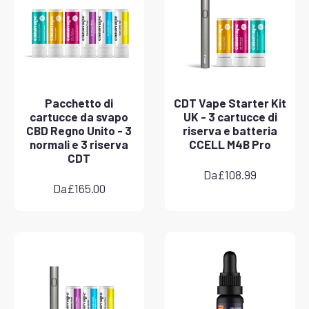
Pacchetto di
CDT Vape Starter Kit
cartucce da svapo
UK - 3 cartucce di
CBD Regno Unito - 3
riserva e batteria
normali e 3 riserva
CCELL M4B Pro
CDT
Da
£
108.99
Da
£
165.00