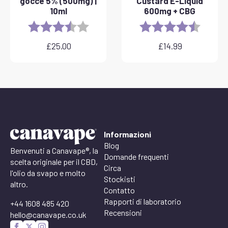
gocce 5% (500mg) |
Custard E-Liquid
10ml
600mg + CBG
Rating:
3.8 out of 5 stars
Rating:
4.6 out 
£
25.00
£
14.99
Informazioni
Blog
Benvenuti a Canavape®, la
Domande frequenti
scelta originale per il CBD,
Circa
l'olio da svapo e molto
Stockisti
altro.
Contatto
Rapporti di laboratorio
+44 1608 485 420
Recensioni
hello@canavape.co.uk