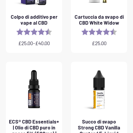
Colpo di additivo per
Cartuccia da svapo di
vape al CBD
CBD White Widow
Rating:
4.8 out of 5 stars
Rating:
4.6 out 
£
25.00
-
£
40.00
£
25.00
Fascia
di
prezzo:
da
£25.00
a
£40.00
ECS® CBD Essentials+
Succo di svapo
| Olio di CBD puro in
Strong CBD Vanilla