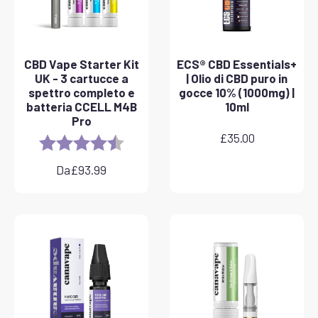
CBD Vape Starter Kit
ECS® CBD Essentials+
UK - 3 cartucce a
| Olio di CBD puro in
spettro completo e
gocce 10% (1000mg) |
batteria CCELL M4B
10ml
Pro
£
35.00
Rating:
4.8 out of 5 stars
Da
£
93.99