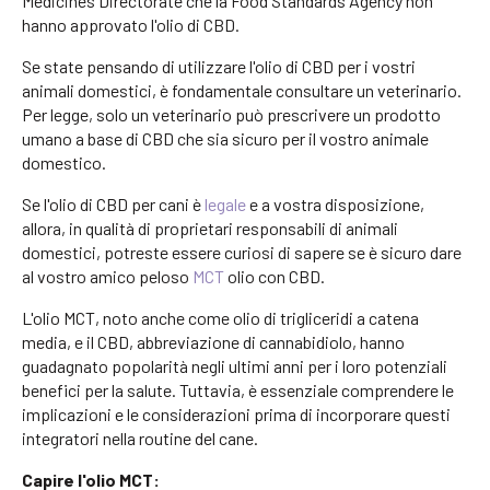
Medicines Directorate che la Food Standards Agency non
hanno approvato l'olio di CBD.
Se state pensando di utilizzare l'olio di CBD per i vostri
animali domestici, è fondamentale consultare un veterinario.
Per legge, solo un veterinario può prescrivere un prodotto
umano a base di CBD che sia sicuro per il vostro animale
domestico.
Se l'olio di CBD per cani è
legale
e a vostra disposizione,
allora, in qualità di proprietari responsabili di animali
domestici, potreste essere curiosi di sapere se è sicuro dare
al vostro amico peloso
MCT
olio con CBD.
L'olio MCT, noto anche come olio di trigliceridi a catena
media, e il CBD, abbreviazione di cannabidiolo, hanno
guadagnato popolarità negli ultimi anni per i loro potenziali
benefici per la salute. Tuttavia, è essenziale comprendere le
implicazioni e le considerazioni prima di incorporare questi
integratori nella routine del cane.
Capire l'olio MCT: