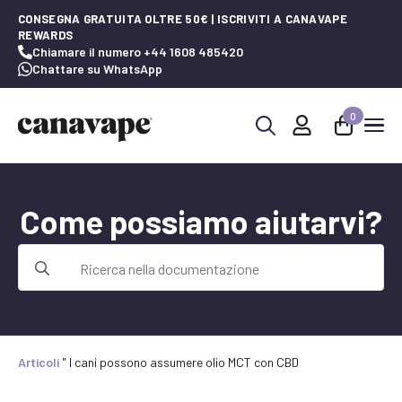
CONSEGNA GRATUITA OLTRE 50€ | ISCRIVITI A CANAVAPE
REWARDS
Chiamare il numero +44 1608 485420
Chattare su WhatsApp
0
Ricerca
per:
Come possiamo aiutarvi?
Ricerca
per:
Articoli
"
I cani possono assumere olio MCT con CBD