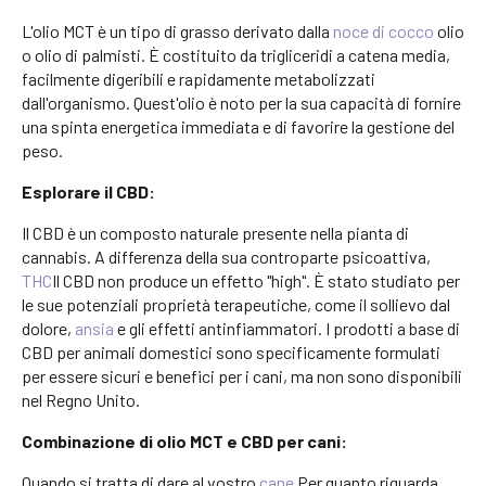
L'olio MCT è un tipo di grasso derivato dalla
noce di cocco
olio
o olio di palmisti. È costituito da trigliceridi a catena media,
facilmente digeribili e rapidamente metabolizzati
dall'organismo. Quest'olio è noto per la sua capacità di fornire
una spinta energetica immediata e di favorire la gestione del
peso.
Esplorare il CBD:
Il CBD è un composto naturale presente nella pianta di
cannabis. A differenza della sua controparte psicoattiva,
THC
Il CBD non produce un effetto "high". È stato studiato per
le sue potenziali proprietà terapeutiche, come il sollievo dal
dolore,
ansia
e gli effetti antinfiammatori. I prodotti a base di
CBD per animali domestici sono specificamente formulati
per essere sicuri e benefici per i cani, ma non sono disponibili
nel Regno Unito.
Combinazione di olio MCT e CBD per cani:
Quando si tratta di dare al vostro
cane
Per quanto riguarda