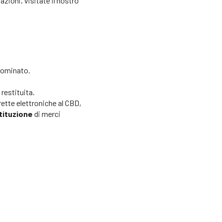
azioni, visitate il nostro
 nominato.
restituita.
rette elettroniche al CBD,
tituzione
di merci
.