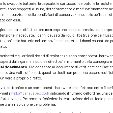
per lo svapo, le batterie, le capsule, le cartucce, i serbatoi e le resis
ente, sono soggetti a usura, deterioramento o malfunzionamento ne
la manutenzione, delle condizioni di conservazione, delle abitudini di r
zato con essi.
iorni contro i difetti copre
non
coprono l'usura normale, l'uso improp
utenzione inadeguata, i danni causati da liquidi, l'ostruzione del flusso
stazioni della batteria nel tempo, i danni estetici, i danni causati da 
rato.
i serbatoi e gli articoli dotati di resistenza sono componenti hardw
coperti dalla garanzia solo se difettosi al momento della consegna e s
dal ricevimento
. Ciò consente all'acquirente di verificare che l'artic
uso. Una volta utilizzati, questi articoli non possono essere restitu
un vero e proprio difetto.
tivo elettronico o un componente hardware sia difettoso entro il peri
-mail a
hello@canavape.co.uk
indicando il numero dell'ordine, una de
 foto o video. Potremmo richiedere la restituzione dell'articolo per 
ne o alla risoluzione del problema.