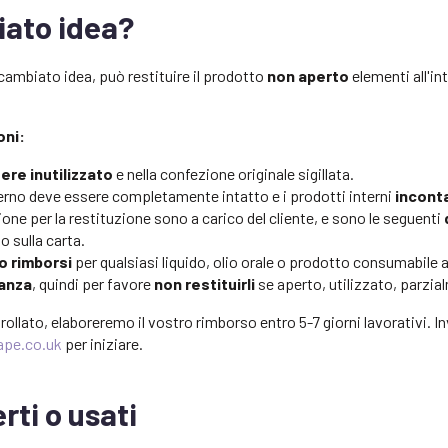
ato idea?
ambiato idea, può restituire il prodotto
non aperto
elementi all'in
oni:
re inutilizzato
e nella confezione originale sigillata.
sterno deve essere completamente intatto e i prodotti interni
incont
one per la restituzione sono a carico del cliente, e sono le seguenti
o sulla carta.
 rimborsi
per qualsiasi liquido, olio orale o prodotto consumabile
tanza
, quindi per favore
non restituirli
se aperto, utilizzato, parzial
ollato, elaboreremo il vostro rimborso entro 5-7 giorni lavorativi. In
ape.co.uk
per iniziare.
rti o usati