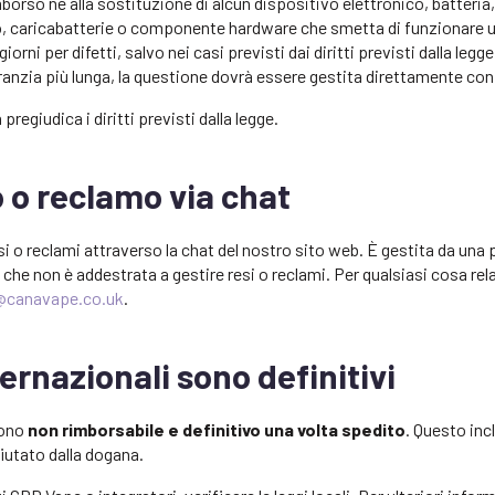
rso né alla sostituzione di alcun dispositivo elettronico, batteria, 
o, caricabatterie o componente hardware che smetta di funzionare un
iorni per difetti, salvo nei casi previsti dai diritti previsti dalla legg
anzia più lunga, la questione dovrà essere gestita direttamente con
regiudica i diritti previsti dalla legge.
 o reclamo via chat
si o reclami attraverso la chat del nostro sito web. È gestita da una 
, che non è addestrata a gestire resi o reclami. Per qualsiasi cosa rela
@canavape.co.uk
.
nternazionali sono definitivi
sono
non rimborsabile e definitivo una volta spedito
. Questo inc
fiutato dalla dogana.