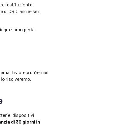
re restituzioni di
se di CBD, anche se il
ringraziamo per la
lema. Inviateci un'e-mail
, lo risolveremo.
e
terie, dispositivi
nzia di 30 giorni in