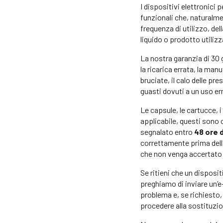
I dispositivi elettronici 
funzionali che, naturalm
frequenza di utilizzo, del
liquido o prodotto utiliz
La nostra garanzia di 30 g
la ricarica errata, la man
bruciate, il calo delle pre
guasti dovuti a un uso er
Le capsule, le cartucce, 
applicabile, questi sono 
segnalato entro
48 ore 
correttamente prima dell'
che non venga accertato 
Se ritieni che un disposi
preghiamo di inviare un’e
problema e, se richiesto,
procedere alla sostituzio