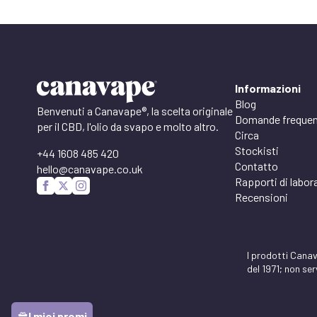
Informazioni
Blog
Benvenuti a Canavape®, la scelta originale
Domande frequen
per il CBD, l'olio da svapo e molto altro.
Circa
Stockisti
+44 1608 485 420
Contatto
hello@canavape.co.uk
Rapporti di labor
Recensioni
I prodotti Canav
del 1971; non se
I miei premi