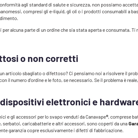
 conformità agli standard di salute e sicurezza, non possiamo accetta
anomessi, compresi gli e-liquid, gli oli o i prodotti consumabili a ba
adimento.
per alcuna parte di un ordine che sia stata aperta e consumata. Ti 
ttosi o non corretti
un articolo sbagliato o difettoso? Ci pensiamo noi a risolvere il prob
con il numero d'ordine e le foto, se necessario. Se il problema è reale
dispositivi elettronici e hardwar
ronici e gli accessori per lo svapo venduti da Canavape®, comprese bat
e, serbatoi, caricabatterie e altri accessori, sono coperti da una
Gara
ente garanzia copre esclusivamente i difetti di fabbricazione.