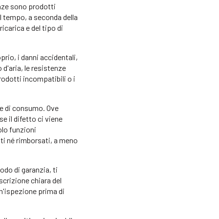
tenze sono prodotti
l tempo, a seconda della
icarica e del tipo di
rio, i danni accidentali,
 d'aria, le resistenze
prodotti incompatibili o i
are di consumo. Ove
e il difetto ci viene
olo funzioni
iti né rimborsati, a meno
odo di garanzia, ti
scrizione chiara del
un'ispezione prima di