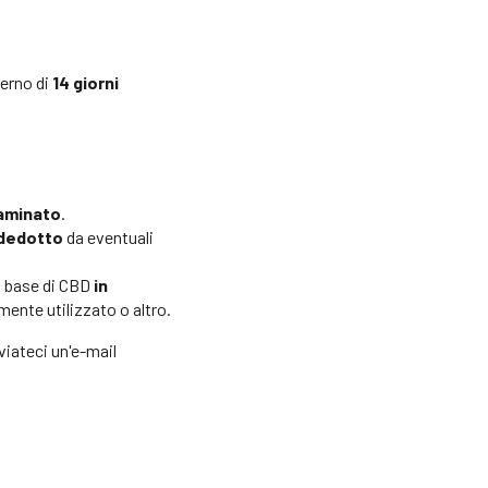
terno di
14 giorni
aminato
.
dedotto
da eventuali
 a base di CBD
in
mente utilizzato o altro.
viateci un'e-mail