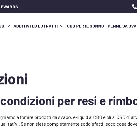
 REWARDS
CBD
ADDITIVI ED ESTRATTI
CBD PER IL SONNO
PENNE DA SVA
zioni
 condizioni per resi e rimb
niamo a fornire prodotti da svapo, e-liquid al CBD e oli al CBD di alt
 qualitativi. Se non siete completamente soddisfatti, ecco cosa dov