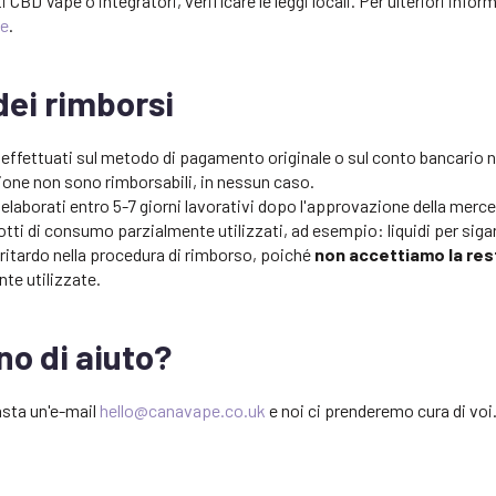
 CBD Vape o integratori, verificare le leggi locali. Per ulteriori inform
ne
.
dei rimborsi
 effettuati sul metodo di pagamento originale o sul conto bancario
ione non sono rimborsabili, in nessun caso.
elaborati entro 5-7 giorni lavorativi dopo l'approvazione della merce 
otti di consumo parzialmente utilizzati, ad esempio: liquidi per siga
ritardo nella procedura di rimborso, poiché
non accettiamo la res
te utilizzate.
no di aiuto?
asta un'e-mail
hello@canavape.co.uk
e noi ci prenderemo cura di voi