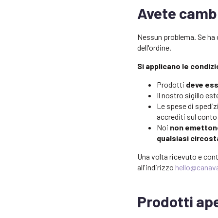
Avete cambi
Nessun problema. Se ha c
dell'ordine.
Si applicano le condizi
Prodotti
deve esse
Il nostro sigillo e
Le spese di spedizi
accrediti sul conto 
Noi
non emettono
qualsiasi circos
Una volta ricevuto e contr
all'indirizzo
hello@canav
Prodotti ape