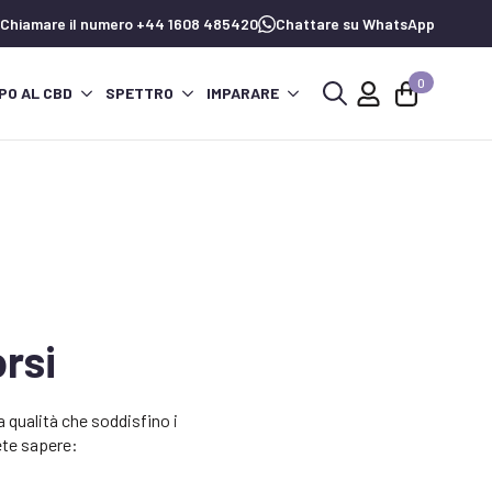
Chiamare il numero +44 1608 485420
Chattare su WhatsApp
0
PO AL CBD
SPETTRO
IMPARARE
Ricerca
per:
orsi
a qualità che soddisfino i
ete sapere: