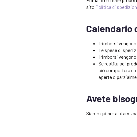
Prima di ordinare prodotti
sito
Politica di spedizio
Calendario 
I rimborsi vengono
Le spese di spediz
I rimborsi vengono 
Se restituisci prod
ciò comporterà un 
aperte o parzialmen
Avete bisog
Siamo qui per aiutarvi, b