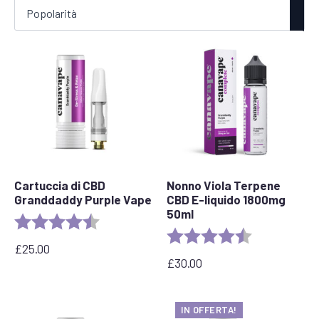
Cartuccia di CBD
Nonno Viola Terpene
Granddaddy Purple Vape
CBD E-liquido 1800mg
50ml
Valutazione:
4,5 su 5 stelle
Valutazione:
4,8 su 5 stelle
£
25.00
£
30.00
IN OFFERTA!