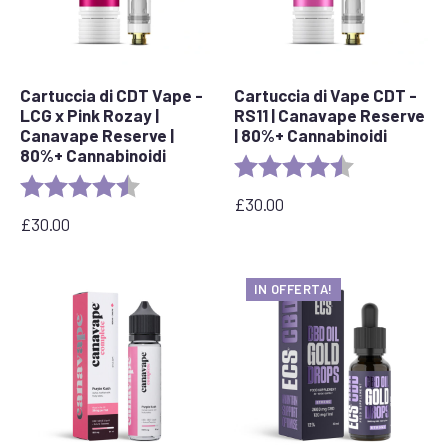
Cartuccia di CDT Vape -
Cartuccia di Vape CDT -
LCG x Pink Rozay |
RS11 | Canavape Reserve
Canavape Reserve |
| 80%+ Cannabinoidi
80%+ Cannabinoidi
Valutazione:
4,7 su 5 stelle
Valutazione:
4.6 out of 5 stars
£
30.00
£
30.00
IN OFFERTA!