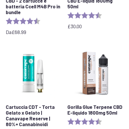
CBD - 2 cartucce e
CBD E-liquid 1800mg
batteria Ccell M4B Pro in
50ml
bundle
Valutazione:
4,7 su 5 stelle
Valutazione:
4,7 su 5 stelle
£
30.00
Da
£
68.99
Cartuccia CDT - Torta
Gorilla Glue Terpene CBD
Gelato x Gelato |
E-liquido 1800mg 50ml
Canavape Reserve |
Valutazione:
4,5 su 5 stelle
80%+ Cannabinoidi