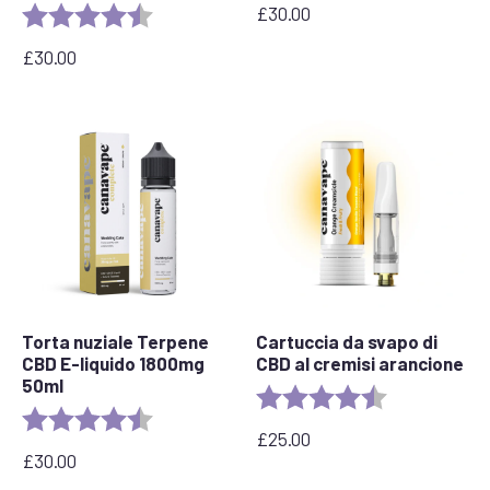
£
30.00
Valutazione:
4.6 out of 5 stars
£
30.00
Torta nuziale Terpene
Cartuccia da svapo di
CBD E-liquido 1800mg
CBD al cremisi arancione
50ml
Valutazione:
4.2 out of 5 s
Valutazione:
4,8 su 5 stelle
£
25.00
£
30.00