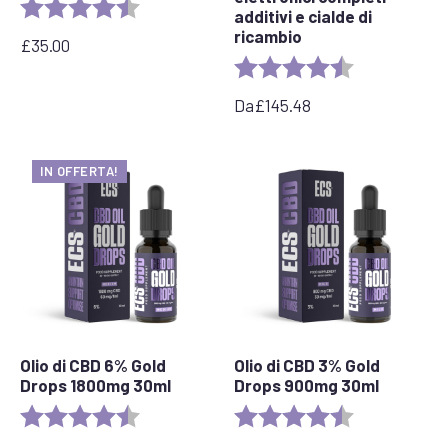
Valutazione:
4,8 su 5 stelle
additivi e cialde di
ricambio
£
35.00
Valutazione:
4,7 su 5 stelle
Da
£
145.48
IN OFFERTA!
Olio di CBD 6% Gold
Olio di CBD 3% Gold
Drops 1800mg 30ml
Drops 900mg 30ml
Valutazione:
4.4 out of 5 stars
Valutazione:
4,9 su 5 stelle