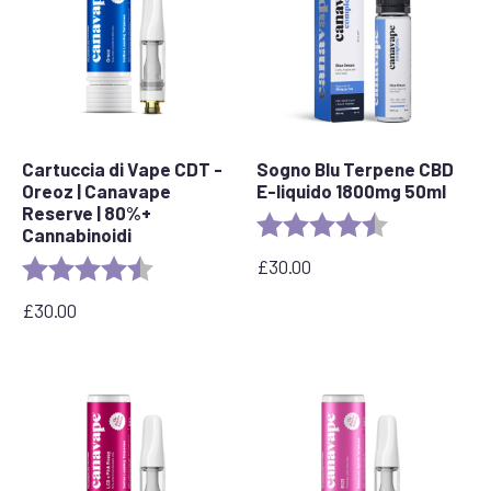
Cartuccia di Vape CDT -
Sogno Blu Terpene CBD
Oreoz | Canavape
E-liquido 1800mg 50ml
Reserve | 80%+
Valutazione:
4,8 su 5 stelle
Cannabinoidi
£
30.00
Valutazione:
4.4 out of 5 stars
£
30.00