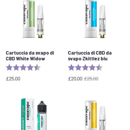
Cartuccia da svapo di
Cartuccia di CBD da
CBD White Widow
svapo Zkittlez blu
Valutazione:
4.6 out of 5 stars
Valutazione:
4.6 out of 5 s
£
25.00
£
20.00
£
25.00
Il
Il
prezzo
prezzo
originale
attuale
era:
è:
£25,00.
£
20,00.