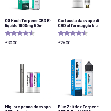
OG Kush Terpene CBD E-
Cartuccia da svapo di
liquido 1800mg 50ml
CBD al formaggio blu
Valutazione:
4.6 out of 5 stars
Valutazione:
4,5 su 5 stelle
£
30.00
£
25.00
Migliore penna da svapo
Blue Zkittlez Terpene