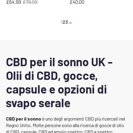
£
64.99
£
79.99
£
40.00
Il
Il
prezzo
prezzo
originale
attuale
1
2
3
→
era:
è:
£79,99.
£64,99.
CBD per il sonno UK -
Olii di CBD, gocce,
capsule e opzioni di
svapo serale
CBD per il sonno
è uno degli argomenti CBD più ricercati nel
Regno Unito. Molte persone sono alla ricerca di gocce di olio
di CBD, capsule, CBD ad ampio spettro, CBD a spettro