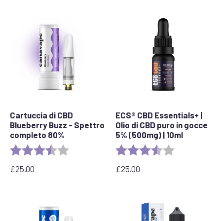
Cartuccia di CBD
ECS® CBD Essentials+ |
Blueberry Buzz - Spettro
Olio di CBD puro in gocce
completo 80%
5% (500mg) | 10ml
Valutazione:
3.6 out of 5 stars
Valutazione:
3.8 out of 5 s
£
25.00
£
25.00