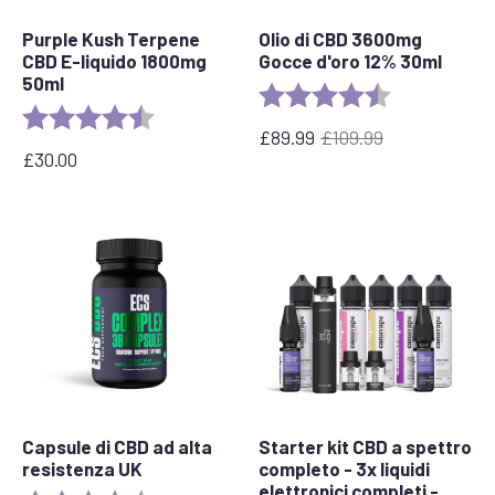
Purple Kush Terpene
Olio di CBD 3600mg
CBD E-liquido 1800mg
Gocce d'oro 12% 30ml
50ml
Valutazione:
4,7 su 5 stelle
Valutazione:
4.6 out of 5 stars
£
89.99
£
109.99
Il
Il
£
30.00
prezzo
prezzo
originale
attuale
era:
è:
£109,99.
£89,99.
Capsule di CBD ad alta
Starter kit CBD a spettro
resistenza UK
completo - 3x liquidi
elettronici completi -