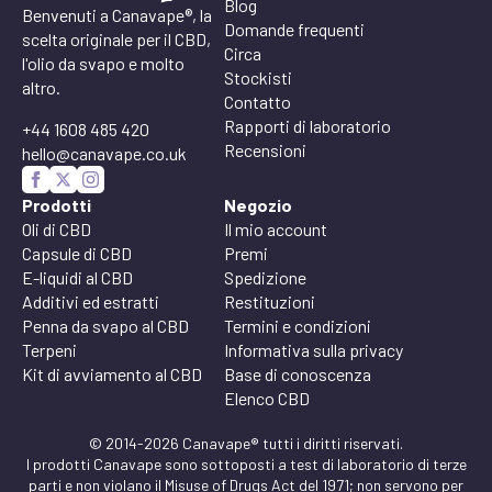
Blog
Benvenuti a Canavape®, la
Domande frequenti
scelta originale per il CBD,
Circa
l'olio da svapo e molto
Stockisti
altro.
Contatto
Rapporti di laboratorio
+44 1608 485 420
Recensioni
hello@canavape.co.uk
Prodotti
Negozio
Oli di CBD
Il mio account
Capsule di CBD
Premi
E-liquidi al CBD
Spedizione
Additivi ed estratti
Restituzioni
Penna da svapo al CBD
Termini e condizioni
Terpeni
Informativa sulla privacy
Kit di avviamento al CBD
Base di conoscenza
Elenco CBD
© 2014-2026 Canavape® tutti i diritti riservati.
I prodotti Canavape sono sottoposti a test di laboratorio di terze
parti e non violano il Misuse of Drugs Act del 1971; non servono per