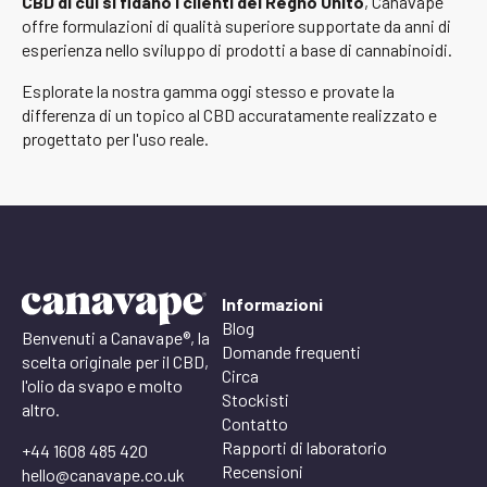
CBD di cui si fidano i clienti del Regno Unito
, Canavape
offre formulazioni di qualità superiore supportate da anni di
esperienza nello sviluppo di prodotti a base di cannabinoidi.
Esplorate la nostra gamma oggi stesso e provate la
differenza di un topico al CBD accuratamente realizzato e
progettato per l'uso reale.
Informazioni
Blog
Benvenuti a Canavape®, la
Domande frequenti
scelta originale per il CBD,
Circa
l'olio da svapo e molto
Stockisti
altro.
Contatto
Rapporti di laboratorio
+44 1608 485 420
Recensioni
hello@canavape.co.uk