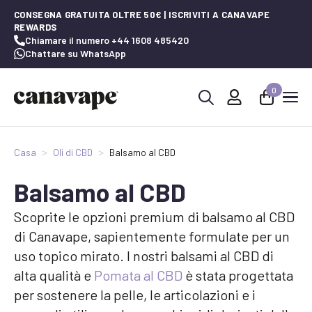
CONSEGNA GRATUITA OLTRE 50€ | ISCRIVITI A CANAVAPE
REWARDS
Chiamare il numero +44 1608 485420
Chattare su WhatsApp
0
Ricerca
per:
Casa
Oli di CBD
Balsamo al CBD
Balsamo al CBD
Scoprite le opzioni premium di balsamo al CBD
di Canavape, sapientemente formulate per un
uso topico mirato. I nostri balsami al CBD di
alta qualità e
Pomata al CBD
è stata progettata
per sostenere la pelle, le articolazioni e i