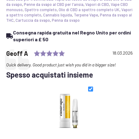
da svapo
,
Penne da svapo al CBD per l'ansia
,
Vapori di CBD
,
Vape CBD
monouso
,
Spettro completo
,
Olio di CBD a spettro completo UK
,
Vapori
a spettro completo
,
Cannabis liquida
,
Terpene Vape
,
Penna da svapo al
THC
,
Cartuccia da svapo
,
Penna da svapo
Consegna rapida gratuita nel Regno Unito per ordini
superiori a £ 50
Rating: 5.0 out of 5 stars
Testimonial
Author:
Geoff A
Date:
18.03.2026
Text:
Quick delivery. Good product just wish you did in a bigger size!
Spesso acquistati insieme