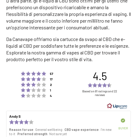
D'altra parte, gli e-liquid al CBD sono ottimi per gli utenti che
preferiscono un dispositivo ricaricabile e amano la
flessibilità di personalizzare la propria esperienza di vaping. Il
volume maggiore e il costo inferiore per millilitro ne fanno
un'opzione interessante per i consumatori abituali.
Da Canavape offriamo sia cartucce da svapo al CBD che e-
liquidi al CBD per soddisfare tutte le preferenze e le esigenze.
Esplorate la nostra gamma di vapes al CBD per trovare il
prodotto perfetto per il vostro stile di vita.
4.5
Rating 5 out of 5 stars
votes
57
Rating 4 out of 5 stars
votes
17
Rating 3 out of 5 stars
Rating
votes
2
Rating 2 out of 5 stars
votes
4.5
1
Based on 81 ratings and 22
Rating 1 out of 5 stars
reviews
votes
4
out
of
5
Review
Andy S
Review
stars
author:
date:
Verified
Review
rating:
BUYER
Reason for use
: General wellbeing
CBD vape experience
: I’m new
4.0
Purch
to it
Preferred strength
: Not sure yet
out
date: