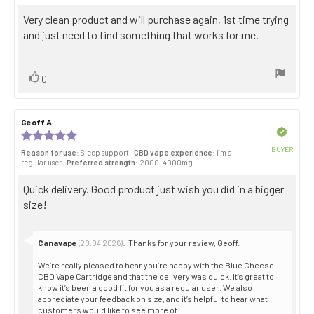
of
Review
Very clean product and will purchase again, 1st time trying
5
stars
text:
and just need to find something that works for me.
Vote
vote(s)
0
up
Review
Geoff A
Review
author:
date:
Verified
Review
rating:
BUYER
Reason for use
: Sleep support
CBD vape experience
: I’m a
5.0
Purch
regular user
Preferred strength
: 2000–4000mg
out
date:
of
Review
Quick delivery. Good product just wish you did in a bigger
5
stars
text:
size!
Reply
Canavape
:
Thanks for your review, Geoff.
(20.04.2026)
from:
We’re really pleased to hear you’re happy with the Blue Cheese
CBD Vape Cartridge and that the delivery was quick. It’s great to
know it’s been a good fit for you as a regular user. We also
appreciate your feedback on size, and it’s helpful to hear what
customers would like to see more of.