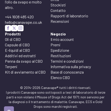
l'olio da svapo e molto
Stockisti
altro.
Contatto
Rapporti di laboratorio
+44 1608 485 420
Recensioni
hello@canavape.co.uk
Prodotti
Negozio
Oli di CBD
Il mio account
Capsule di CBD
Premi
E-liquidi al CBD
Spedizione
Additivi ed estratti
Restituzioni
Penna da svapo al CBD
Termini e condizioni
Terpeni
Informativa sulla privacy
Kit di avviamento al CBD
Base di conoscenza
Elenco CBD
© 2014-2026 Canavape® tutti i diritti riservati.
I prodotti Canavape sono sottoposti a test di laboratorio di terze
parti e non violano il Misuse of Drugs Act del 1971; non servono per
la diagnosi o il trattamento di malattie. Canavape, ECS e Gold
Drops sono marchi registrati.