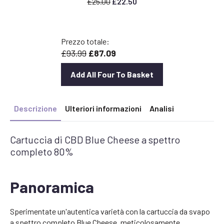
Il
Il
£
25.00
£
22.50
prezzo
prezzo
originale
attuale
era:
è:
Prezzo totale:
£25,00.
£
£93.99
£87.09
22,50.
Add All Four To Basket
Descrizione
Ulteriori informazioni
Analisi
Cartuccia di CBD Blue Cheese a spettro
completo 80%
Panoramica
Sperimentate un'autentica varietà con la cartuccia da svapo
a spettro completo Blue Cheese, meticolosamente