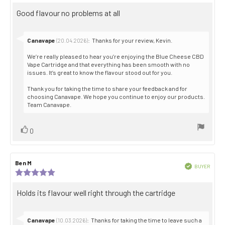
out
Review
Good flavour no problems at all
of
5
text:
stars
Reply
Canavape
:
Thanks for your review, Kevin.
(20.04.2026)
from:
We’re really pleased to hear you’re enjoying the Blue Cheese CBD
Vape Cartridge and that everything has been smooth with no
issues. It’s great to know the flavour stood out for you.
Thank you for taking the time to share your feedback and for
choosing Canavape. We hope you continue to enjoy our products.
Team Canavape.
Vote
vote(s)
0
up
Review
Ben M
Review
Verified
BUYER
author:
date:
Review
Purch
rating:
date:
5.0
Review
Holds its flavour well right through the cartridge
out
text:
of
5
stars
Reply
Canavape
:
Thanks for taking the time to leave such a
(10.03.2026)