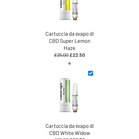
Cartuccia da svapo di
CBD Super Lemon
Haze
Il
Il
£
25.00
£
22.50
+
prezzo
prezzo
originale
attuale
era:
è:
£25,00.
£
22,50.
Cartuccia da svapo di
CBD White Widow