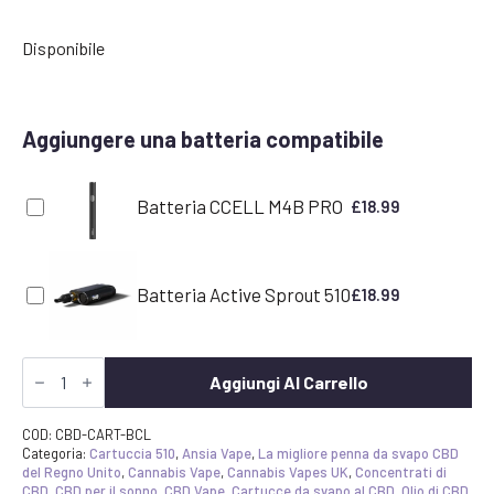
Disponibile
Aggiungere una batteria compatibile
Batteria CCELL M4B PRO
£
18.99
Batteria Active Sprout 510
£
18.99
Cartuccia
da
Aggiungi Al Carrello
svapo
CBD
Blue
COD:
CBD-CART-BCL
Cheese
Categoria:
Cartuccia 510
,
Ansia Vape
,
La migliore penna da svapo CBD
quantità
del Regno Unito
,
Cannabis Vape
,
Cannabis Vapes UK
,
Concentrati di
CBD
,
CBD per il sonno
,
CBD Vape
,
Cartucce da svapo al CBD
,
Olio di CBD