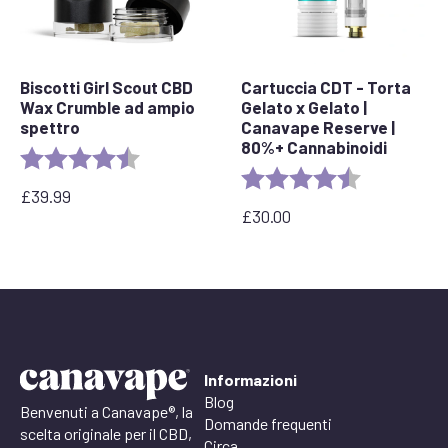
Biscotti Girl Scout CBD
Cartuccia CDT - Torta
Wax Crumble ad ampio
Gelato x Gelato |
spettro
Canavape Reserve |
80%+ Cannabinoidi
Rating:
4.6 out of 5 stars
Rating:
4.6 out of 5 
£
39.99
£
30.00
Informazioni
Blog
Benvenuti a Canavape®, la
Domande frequenti
scelta originale per il CBD,
Circa