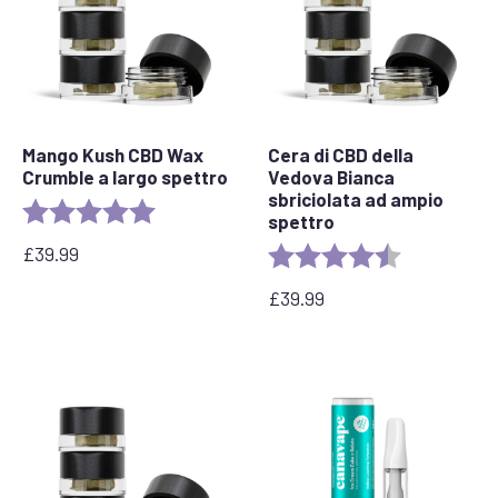
Mango Kush CBD Wax
Cera di CBD della
Crumble a largo spettro
Vedova Bianca
sbriciolata ad ampio
Rating:
5.0 out of 5 stars
spettro
£
39.99
Rating:
4.8 out of 5 
£
39.99