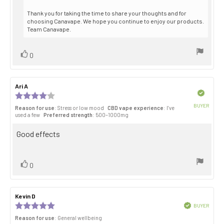
Thank you for taking the time to share your thoughts and for
choosing Canavape. We hope you continue to enjoy our products.
Team Canavape.
Vote
vote(s)
0
up
Review
Ari A
Review
author:
date:
Verified
Review
rating:
BUYER
Reason for use
: Stress or low mood
CBD vape experience
: I’ve
4.0
Purch
used a few
Preferred strength
: 500–1000mg
out
date:
of
Review
Good effects
5
stars
text:
Vote
vote(s)
0
up
Review
Kevin D
Review
author:
date:
Review
Verified
BUYER
Purch
rating:
Reason for use
: General wellbeing
date:
5.0