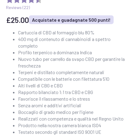
Reviews (
22
)
£
25.00
Acquistate e guadagnate 500 punti!
Cartuccia di CBD al formaggio blu 80%
400 mg di contenuto di cannabinoidi a spettro
completo
Profilo terpenico a dominanza Indica
Nuovo tubo per carrello da svapo CBD per garantire la
freschezza
Terpeni e distillato completamente naturali
Compatibile con le batterie con filettatura 510
Alti livelli di CBG e CBD
Rapporto bilanciato 1:1 tra CBD e CBG
Favorisce il rilassamento e lo stress
Senza aromi e additivi artificiali
Boccaglio di grado medico per l'igiene
Realizzati con competenza e qualità nel Regno Unito
Prodotto nella nostra camera bianca ISO4
Testato secondo gli standard ISO 9001 UE