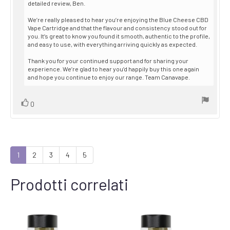
from:
detailed review, Ben.
We’re really pleased to hear you’re enjoying the Blue Cheese CBD
Vape Cartridge and that the flavour and consistency stood out for
you. It’s great to know you found it smooth, authentic to the profile,
and easy to use, with everything arriving quickly as expected.
Thank you for your continued support and for sharing your
experience. We’re glad to hear you’d happily buy this one again
and hope you continue to enjoy our range. Team Canavape.
Vote
vote(s)
0
up
1
2
3
4
5
Prodotti correlati