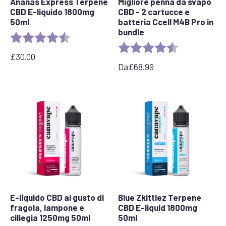
Ananas Express Terpene
Migliore penna da svapo
CBD E-liquido 1800mg
CBD - 2 cartucce e
50ml
batteria Ccell M4B Pro in
bundle
Valutazione:
4,8 su 5 stelle
Valutazione:
4,7 su 5 stelle
£
30.00
Da
£
68.99
E-liquido CBD al gusto di
Blue Zkittlez Terpene
fragola, lampone e
CBD E-liquid 1800mg
ciliegia 1250mg 50ml
50ml