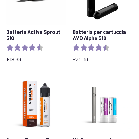
Batteria Active Sprout
Batteria per cartuccia
510
AVD Alpha 510
Valutazione:
4.6 out of 5 stars
Valutazione:
4,7 su 5 stelle
£
18.99
£
30.00