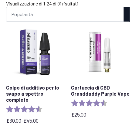
Popolarità
Visualizzazione di 1-24 di 91 risultati
Colpo di additivo per lo
Cartuccia di CBD
svapo a spettro
Granddaddy Purple Vape
completo
Valutazione:
4,5 su 5 stelle
Valutazione:
4.6 out of 5 stars
£
25.00
£
30.00
-
£
45.00
Fascia
di
prezzo: