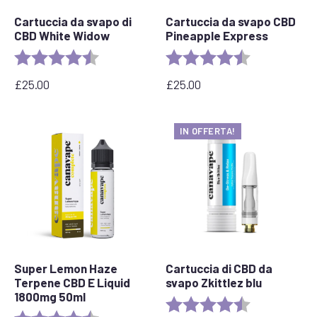
Cartuccia da svapo di
Cartuccia da svapo CBD
CBD White Widow
Pineapple Express
Valutazione:
4.6 out of 5 stars
Valutazione:
4.6 out of 5 s
£
25.00
£
25.00
IN OFFERTA!
Super Lemon Haze
Cartuccia di CBD da
Terpene CBD E Liquid
svapo Zkittlez blu
1800mg 50ml
Valutazione:
4.6 out of 5 s
Valutazione:
4,7 su 5 stelle