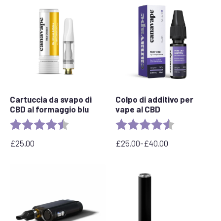
Cartuccia da svapo di
Colpo di additivo per
CBD al formaggio blu
vape al CBD
Valutazione:
4,5 su 5 stelle
Valutazione:
4,8 su 5 stelle
£
25.00
£
25.00
-
£
40.00
Fascia
di
prezzo:
da
£25.00
a
£40.00