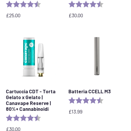
Valutazione:
4,7 su 5 stelle
Valutazione:
4,7 su 5 stelle
£
25.00
£
30.00
Cartuccia CDT - Torta
Batteria CCELL M3
Gelato x Gelato |
Valutazione:
4,7 su 5 stelle
Canavape Reserve |
80%+ Cannabinoidi
£
13.99
Valutazione:
4.6 out of 5 stars
£
30.00