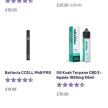
£
20.00
£
25.00
Il
Il
£
30.00
prezzo
prezzo
originale
attuale
era:
è:
£25,00.
£
20,00.
Batteria CCELL M4B PRO
OG Kush Terpene CBD E-
liquido 1800mg 50ml
Valutazione:
4.6 out of 5 stars
Valutazione:
4.6 out of 5 s
£
18.99
£
30.00