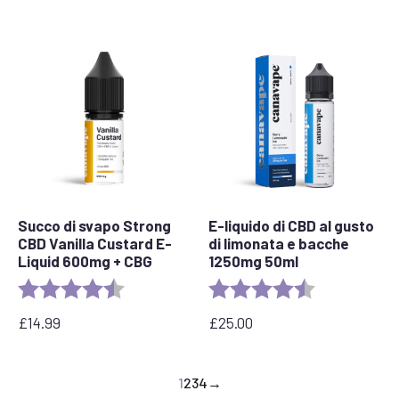
Succo di svapo Strong
E-liquido di CBD al gusto
CBD Vanilla Custard E-
di limonata e bacche
Liquid 600mg + CBG
1250mg 50ml
Valutazione:
4.6 out of 5 stars
Valutazione:
4,5 su 5 stelle
£
14.99
£
25.00
1
2
3
4
→