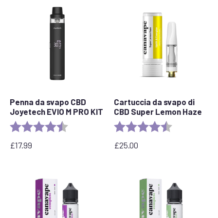
da
£30,00
a
£45,00
Penna da svapo CBD
Cartuccia da svapo di
Joyetech EVIO M PRO KIT
CBD Super Lemon Haze
Valutazione:
4,5 su 5 stelle
Valutazione:
4.6 out of 5 s
£
17.99
£
25.00