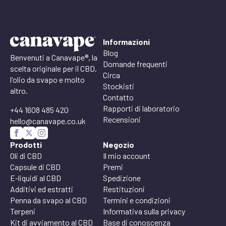
Informazioni
Blog
Benvenuti a Canavape®, la
Domande frequenti
scelta originale per il CBD,
Circa
l'olio da svapo e molto
Stockisti
altro.
Contatto
Rapporti di laboratorio
+44 1608 485 420
Recensioni
hello@canavape.co.uk
Prodotti
Negozio
Oli di CBD
Il mio account
Capsule di CBD
Premi
E-liquidi al CBD
Spedizione
Additivi ed estratti
Restituzioni
Penna da svapo al CBD
Termini e condizioni
Terpeni
Informativa sulla privacy
Kit di avviamento al CBD
Base di conoscenza