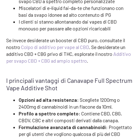
svapo CBD a spettro completo personalizzate
Miscelatori di e-liquid fai-da-te che funzionano con
basi da svapo idonee ad alto contenuto di PG
I clienti si stanno allontanando dai vapes di CBD
monouso per passare alle opzioni ricaricabili
Se invece desiderate un booster di CBD puro, consultate il
nostro
Colpo di additivo per vape al CBD
. Se desiderate un
additivo CBD + CBG privo di THC, esplorate il nostro
Additivo
per svapo CBD + CBG ad ampio spettro
.
I principali vantaggi di Canavape Full Spectrum
Vape Additive Shot
Opzioni ad alta resistenza:
Scegliete 1200mg o
2400mg di cannabinoidi in un flacone da 10ml.
Profilo a spettro completo:
Contiene CBD, CBG,
CBDV, CBC e altri composti derivati dalla canapa.
Formulazione avanzata di cannabinoidi:
Progettato
per gli utenti che vogliono qualcosa di più del CBD