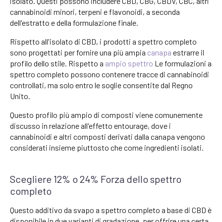
isolato. Questi possono includere CBD, CBG, CBDV, CBC, altri
cannabinoidi minori, terpeni e flavonoidi, a seconda
dell'estratto e della formulazione finale.
Rispetto all'isolato di CBD, i prodotti a spettro completo
sono progettati per fornire una più ampia
canapa
estrarre il
profilo dello stile. Rispetto a
ampio spettro
Le formulazioni a
spettro completo possono contenere tracce di cannabinoidi
controllati, ma solo entro le soglie consentite dal Regno
Unito.
Questo profilo più ampio di composti viene comunemente
discusso in relazione all'effetto entourage, dove i
cannabinoidi e altri composti derivati dalla canapa vengono
considerati insieme piuttosto che come ingredienti isolati.
Scegliere 12% o 24% Forza dello spettro
completo
Questo additivo da svapo a spettro completo a base di CBD è
disponibile in due varianti di gradazione, per offrire una certa