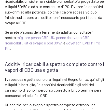
ricaricabile, un sistema a cialde o un serbatoio progettato per
e-liquid 50:50 o ad alto contenuto di PG. Evitare i dispositivi
sub-ohm ad alta potenza, poiché il calore eccessivo può
influire sul sapore e di solito non è necessario per i liquidi da
svapo al CBD.
Se avete bisogno della ferramenta adatta, consultate il
nostro
migliore penna CBD UK
,
penne da svapo CBD
ricaricabili
,
Kit di svapo e pod OXVA
e
Joyetech EVIO M Pro
Kit
.
Additivi ricaricabili a spettro completo contro i
vapori di CBD usa e getta
I vapes usa e getta sono ora illegali nel Regno Unito, quindi gli
e-liquid in bottiglia, i dispositivi ricaricabili e gli additivi
cannabinoidi sono il percorso corretto a lungo termine per i
consumatori adulti di CBD.
Gli additivi per lo svapo a spettro completo offrono una