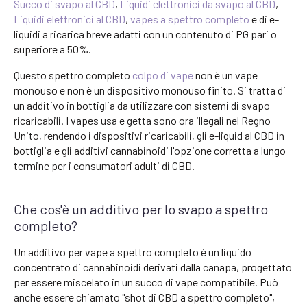
Succo di svapo al CBD
,
Liquidi elettronici da svapo al CBD
,
Liquidi elettronici al CBD
,
vapes a spettro completo
e di e-
liquidi a ricarica breve adatti con un contenuto di PG pari o
superiore a 50%.
Questo spettro completo
colpo di vape
non è un vape
monouso e non è un dispositivo monouso finito. Si tratta di
un additivo in bottiglia da utilizzare con sistemi di svapo
ricaricabili. I vapes usa e getta sono ora illegali nel Regno
Unito, rendendo i dispositivi ricaricabili, gli e-liquid al CBD in
bottiglia e gli additivi cannabinoidi l'opzione corretta a lungo
termine per i consumatori adulti di CBD.
Che cos'è un additivo per lo svapo a spettro
completo?
Un additivo per vape a spettro completo è un liquido
concentrato di cannabinoidi derivati dalla canapa, progettato
per essere miscelato in un succo di vape compatibile. Può
anche essere chiamato "shot di CBD a spettro completo",