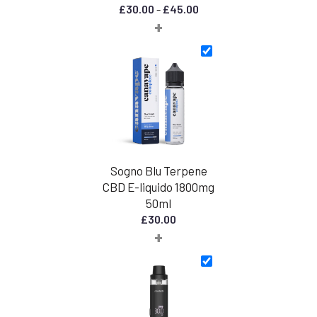
Fascia
£
30.00
-
£
45.00
+
di
prezzo:
da
£30,00
a
£45,00
Sogno Blu Terpene
CBD E-liquido 1800mg
50ml
£
30.00
+