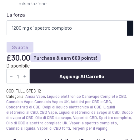
miscelazione
La forza
Svuota
£
30.00
Purchase & earn 600 points!
Disponibile
Additivo
per
Aggiungi Al Carrello
vape
a
spettro
COD:
FULL-SPEC-12
completo
Categoria:
Ansia Vape
,
Liquido elettronico Canavape Complete CBD
,
Shot
Cannabis Vape
,
Cannabis Vapes UK
,
Additivi per CBD e CBG
,
quantità
Concentrati di CBD
,
Colpi di liquido elettronico al CBD
,
Liquidi
elettronici al CBD
,
CBD Vape
,
Liquidi elettronici da svapo al CBD
,
Succo
di svapo al CBD
,
Olio di CBD da svapo
,
Vapori di CBD
,
Spettro completo
,
Olio di CBD a spettro completo UK
,
Vapori a spettro completo
,
Cannabis liquida
,
Vapori di CBD forti
,
Terpeni per il vaping