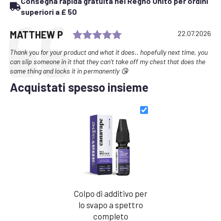
Consegna rapida gratuita nel Regno Unito per ordini
superiori a £ 50
Rating: 5.0 out of 5 sta
Testimonial
Author:
MATTHEW P
Date:
22.07.2026
Text:
Thank you for your product and what it does.. hopefully next time, you
can slip someone in it that they can’t take off my chest that does the
same thing and locks it in permanently 😘
Acquistati spesso insieme
Colpo di additivo per
lo svapo a spettro
completo