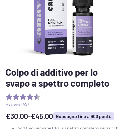
Colpo di additivo per lo
svapo a spettro completo
Reviews (
49
)
£
30.00
-
£
45.00
Guadagna fino a 900 punti.
Fascia
di
Additivo per vape CBD a spettro completo per succhi