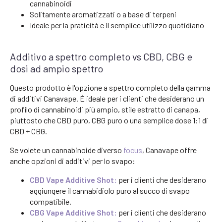
cannabinoidi
Solitamente aromatizzati o a base di terpeni
Ideale per la praticità e il semplice utilizzo quotidiano
Additivo a spettro completo vs CBD, CBG e
dosi ad ampio spettro
Questo prodotto è l'opzione a spettro completo della gamma
di additivi Canavape. È ideale per i clienti che desiderano un
profilo di cannabinoidi più ampio, stile estratto di canapa,
piuttosto che CBD puro, CBG puro o una semplice dose 1:1 di
CBD + CBG.
Se volete un cannabinoide diverso
focus
, Canavape offre
anche opzioni di additivi per lo svapo:
CBD Vape Additive Shot:
per i clienti che desiderano
aggiungere il cannabidiolo puro al succo di svapo
compatibile.
CBG Vape Additive Shot:
per i clienti che desiderano