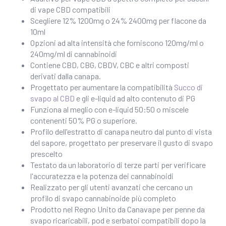
di vape CBD compatibili
prezzo:
Scegliere 12% 1200mg o 24% 2400mg per flacone da
da
10ml
£30,00
Opzioni ad alta intensità che forniscono 120mg/ml o
240mg/ml di cannabinoidi
a
Contiene CBD, CBG, CBDV, CBC e altri composti
£45,00
derivati dalla canapa.
Progettato per aumentare la compatibilità
Succo di
svapo al CBD
e gli e-liquid ad alto contenuto di PG
Funziona al meglio con e-liquid 50:50 o miscele
contenenti 50% PG o superiore.
Profilo dell'estratto di canapa neutro dal punto di vista
del sapore, progettato per preservare il gusto di svapo
prescelto
Testato da un laboratorio di terze parti per verificare
l'accuratezza e la potenza dei cannabinoidi
Realizzato per gli utenti avanzati che cercano un
profilo di svapo cannabinoide più completo
Prodotto nel Regno Unito da Canavape per penne da
svapo ricaricabili, pod e serbatoi compatibili dopo la