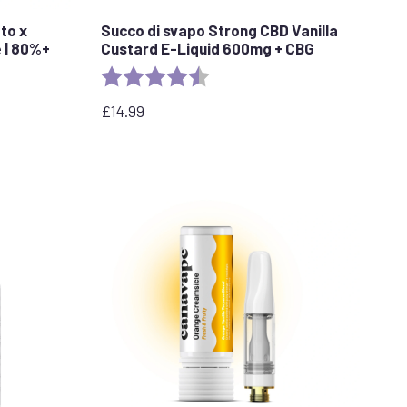
to x
Succo di svapo Strong CBD Vanilla
 | 80%+
Custard E-Liquid 600mg + CBG
Valutazione:
4.6 out of 5 stars
stars
£
14.99