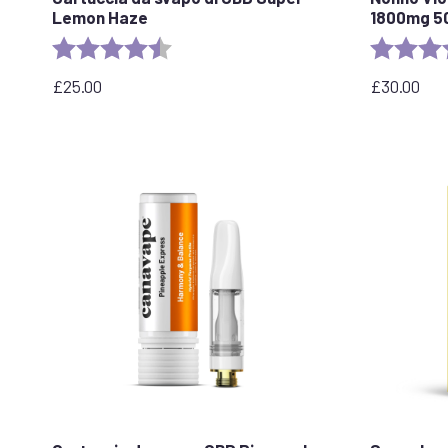
Lemon Haze
1800mg 5
Valutazione:
4.6 out of 5 stars
Valutazion
£
25.00
£
30.00