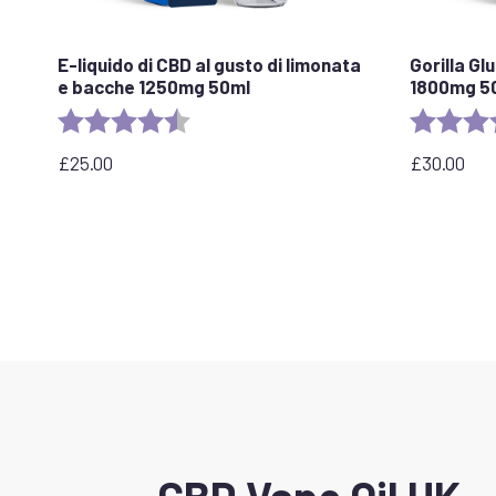
E-liquido di CBD al gusto di limonata
Gorilla Gl
e bacche 1250mg 50ml
1800mg 5
Valutazione:
4,5 su 5 stelle
Valutazion
£
25.00
£
30.00