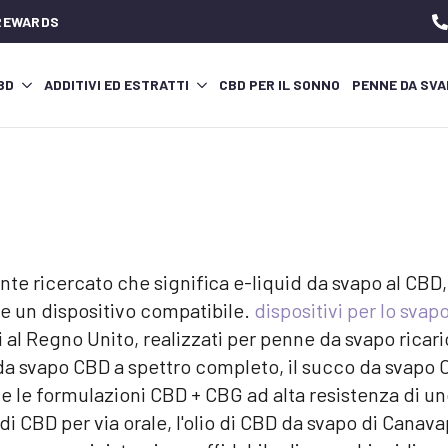
 REWARDS
CBD
ADDITIVI ED ESTRATTI
CBD PER IL SONNO
PENNE DA SVA
 ricercato che significa e-liquid da svapo al CBD, s
te un dispositivo compatibile.
dispositivi per lo svap
al Regno Unito, realizzati per penne da svapo ricaric
o da svapo CBD a spettro completo, il succo da svapo 
e e le formulazioni CBD + CBG ad alta resistenza di un
di CBD per via orale, l'olio di CBD da svapo di Cana