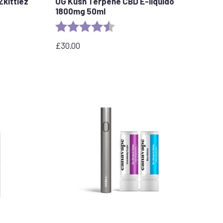
Zkittlez
OG Kush Terpene CBD E-liquido
1800mg 50ml
stars
Valutazione:
4.6 out of 5 stars
£
30.00