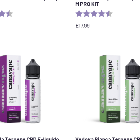
M PRO KIT
e:
4,5 su 5 stelle
Valutazione:
4,5 su 5 stell
£
17.99
la Terpene CBD E-liquido
Vedova Bianca Terpene CB