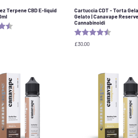
lez Terpene CBD E-liquid
Cartuccia CDT - Torta Gela
0ml
Gelato | Canavape Reserve
Cannabinoidi
e:
4,7 su 5 stelle
Valutazione:
4.6 out of 5 
£
30.00