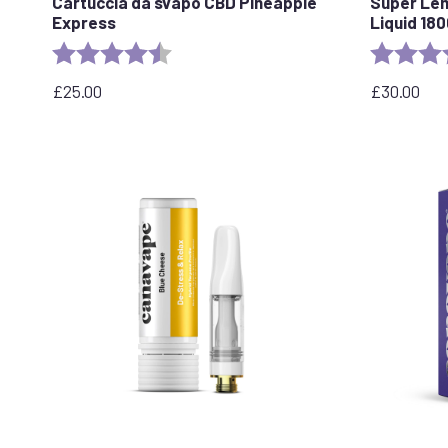
Cartuccia da svapo CBD Pineapple
Super Le
Express
Liquid 18
Valutazione:
4.6 out of 5 stars
Valutazion
£
25.00
£
30.00