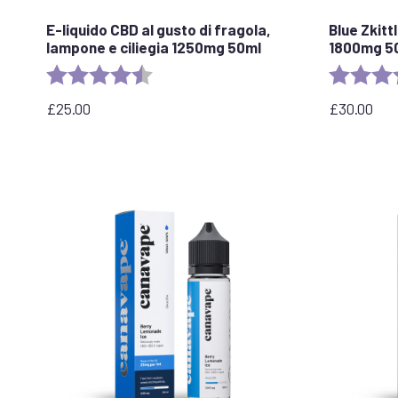
E-liquido CBD al gusto di fragola,
Blue Zkitt
lampone e ciliegia 1250mg 50ml
1800mg 5
Valutazione:
4,7 su 5 stelle
Valutazion
£
25.00
£
30.00