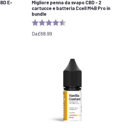
BD E-
Migliore penna da svapo CBD - 2
cartucce e batteria Ccell M4B Pro in
bundle
e
Valutazione:
4,7 su 5 stelle
Da
£
68.99