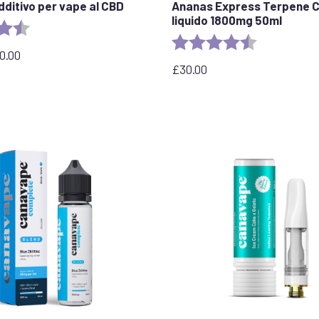
dditivo per vape al CBD
Ananas Express Terpene C
liquido 1800mg 50ml
e:
4,8 su 5 stelle
Valutazione:
4,8 su 5 stell
0.00
£
30.00