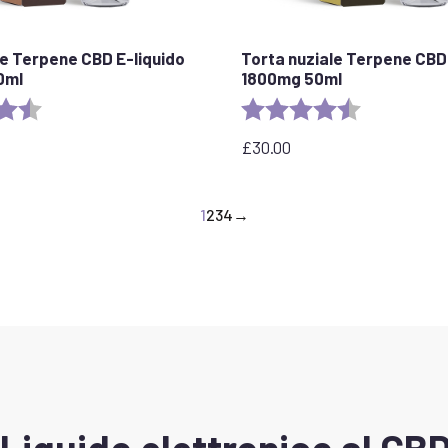
ue Terpene CBD E-liquido
Torta nuziale Terpene CBD 
0ml
1800mg 50ml
e:
4,5 su 5 stelle
Valutazione:
4,8 su 5 stell
£
30.00
1
2
3
4
→