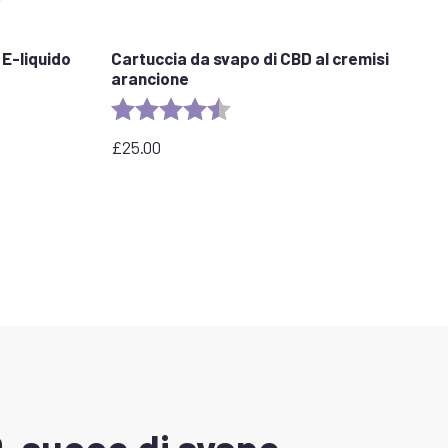
E-liquido
Cartuccia da svapo di CBD al cremisi
arancione
e
Valutazione:
4.2 out of 5 stars
£
25.00