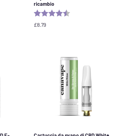
ricambio
e
Valutazione:
4,7 su 5 stelle
£
8.79
D E-
Cartuccia da svapo di CBD White