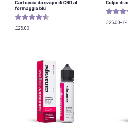
Cartuccia da svapo di CBD al
Colpo di a
formaggio blu
Valutazion
Valutazione:
4,5 su 5 stelle
£
25.00
-
£
4
Fascia
£
25.00
di
prezzo:
da
£25.00
a
£40.00