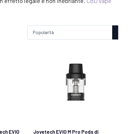
 effetto legale e non inebriante.
CBD vape
ech EVIO
Joyetech EVIO M Pro Pods di