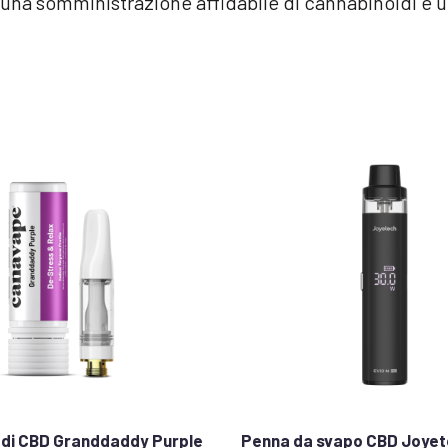
na somministrazione affidabile di cannabinoidi e un
 di CBD Granddaddy Purple
Penna da svapo CBD Joyet