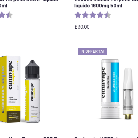
0ml
liquido 1800mg 50ml
e:
4,8 su 5 stelle
Valutazione:
4,7 su 5 stell
£
30.00
IN OFFERTA!