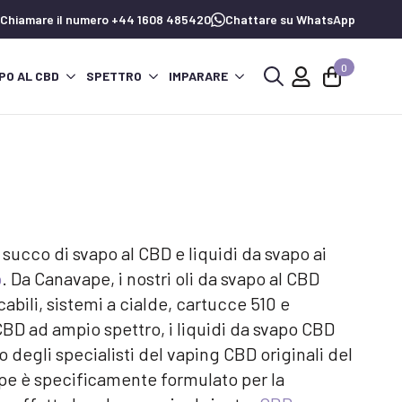
Chiamare il numero +44 1608 485420
Chattare su WhatsApp
0
PO AL CBD
SPETTRO
IMPARARE
Ricerca
per:
ucco di svapo al CBD e liquidi da svapo ai
o
. Da Canavape, i nostri oli da svapo al CBD
abili, sistemi a cialde, cartucce 510 e
CBD ad ampio spettro, i liquidi da svapo CBD
o degli specialisti del vaping CBD originali del
vape è specificamente formulato per la