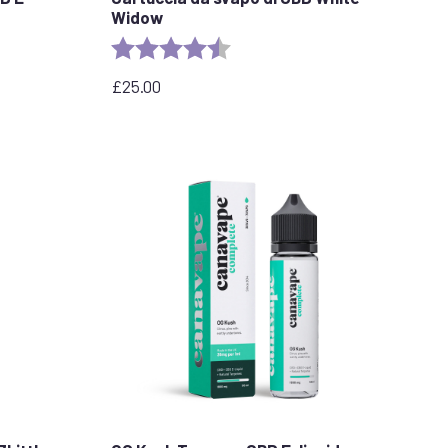
Widow
e
Valutazione:
4.6 out of 5 stars
£
25.00