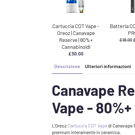
Cartuccia CDT Vape -
Batteria 
Oreoz | Canavape
PR
Il
Reserve | 80%+
£
18.99
Cannabinoidi
o
£
30.00
e
£
Descrizione
Ulteriori informazioni
Canavape Res
Vape - 80%+
L'Oreoz
Cartuccia CDT Vape
di Canavape R
premium interamente in ceramica.