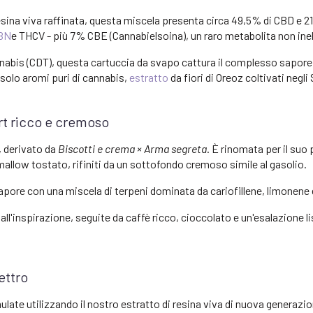
resina viva raffinata, questa miscela presenta circa 49,5% di CBD e 
BN
e THCV - più 7% CBE (Cannabielsoina), un raro metabolita non ine
nabis (CDT), questa cartuccia da svapo cattura il complesso sapore s
 solo aromi puri di cannabis,
estratto
da fiori di Oreoz coltivati negli
rt ricco e cremoso
, derivato da
Biscotti e crema × Arma segreta
. È rinomata per il suo 
allow tostato, rifiniti da un sottofondo cremoso simile al gasolio.
apore con una miscela di terpeni dominata da cariofillene, limonene
all'inspirazione, seguite da caffè ricco, cioccolato e un'esalazione l
ettro
te utilizzando il nostro estratto di resina viva di nuova generazio