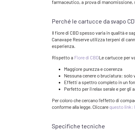
farmaceutico, a prova di manomissione, s
Perché le cartucce da svapo CDT
Il fiore di CBD spesso varia in qualità e s
Canavape Reserve utilizza terpeni di canna
esperienza.
Rispetto a
Fiore di CBD
Le cartucce per v
Maggiore purezza e coerenza
Nessuna cenere o bruciatura: sol
Effetti a spettro completo in un for
Perfetto per il relax serale e per gli
Per coloro che cercano l'effetto di compa
conforme alla legge. Cliccare
questo link:
Specifiche tecniche