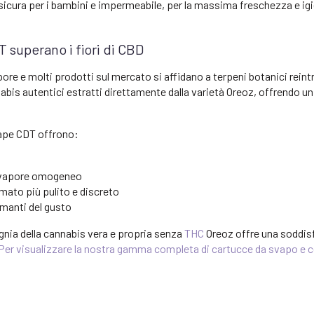
icura per i bambini e impermeabile, per la massima freschezza e igi
 superano i fiori di CBD
apore e molti prodotti sul mercato si affidano a terpeni botanici reintr
bis autentici estratti direttamente dalla varietà Oreoz, offrendo un 
ape CDT offrono:
o vapore omogeneo
mato più pulito e discreto
 amanti del gusto
gnia della cannabis vera e propria senza
THC
Oreoz offre una soddis
 Per visualizzare la nostra gamma completa di cartucce da svapo e ce