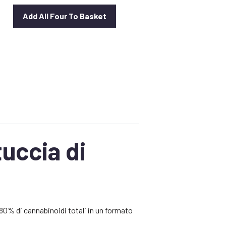
Add All Four To Basket
zzo
ale
40.
uccia di
0% di cannabinoidi totali in un formato