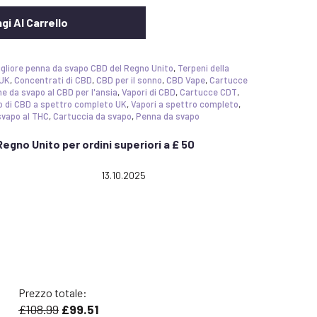
gi Al Carrello
gliore penna da svapo CBD del Regno Unito
,
Terpeni della
 UK
,
Concentrati di CBD
,
CBD per il sonno
,
CBD Vape
,
Cartucce
e da svapo al CBD per l'ansia
,
Vapori di CBD
,
Cartucce CDT
,
io di CBD a spettro completo UK
,
Vapori a spettro completo
,
svapo al THC
,
Cartuccia da svapo
,
Penna da svapo
egno Unito per ordini superiori a £ 50
 5.0 out of 5 stars
Date:
13.10.2025
Prezzo totale:
£108.99
£99.51