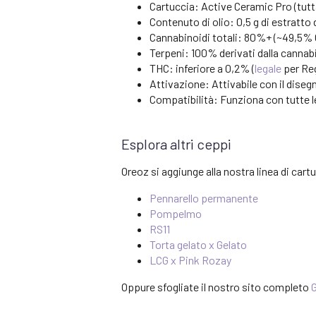
Cartuccia: Active Ceramic Pro (tutta
Contenuto di olio: 0,5 g di estratto 
Cannabinoidi totali: 80%+ (~49,5%
Terpeni: 100% derivati dalla cannab
THC: inferiore a 0,2% (
legale
per Re
Attivazione: Attivabile con il disegn
Compatibilità: Funziona con tutte l
Esplora altri ceppi
Oreoz si aggiunge alla nostra linea di ca
Pennarello permanente
Pompelmo
RS11
Torta gelato x Gelato
LCG x Pink Rozay
Oppure sfogliate il nostro sito completo