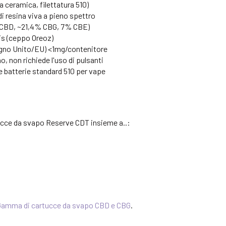
 ceramica, filettatura 510)
di resina viva a pieno spettro
 CBD, ~21,4% CBG, 7% CBE)
is (ceppo Oreoz)
gno Unito/EU) <1mg/contenitore
o, non richiede l'uso di pulsanti
e batterie standard 510 per vape
rtucce da svapo Reserve CDT insieme a..:
Gamma di cartucce da svapo CBD e CBG
.