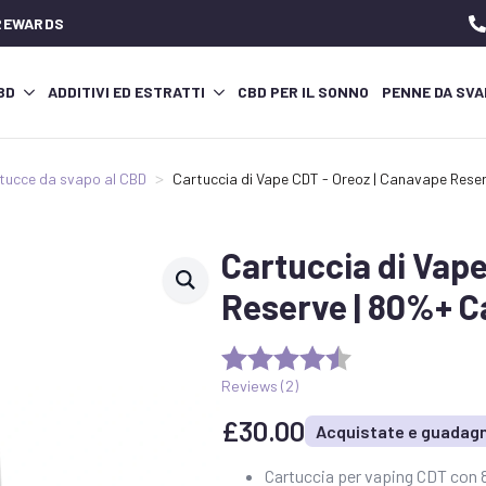
 REWARDS
CBD
ADDITIVI ED ESTRATTI
CBD PER IL SONNO
PENNE DA SVA
tucce da svapo al CBD
Cartuccia di Vape CDT - Oreoz | Canavape Rese
Cartuccia di Vap
Reserve | 80%+ C
Reviews (
2
)
£
30.00
Acquistate e guadagn
Cartuccia per vaping CDT con