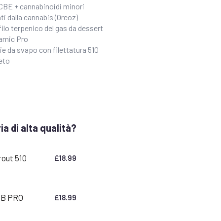
BE + cannabinoidi minori
ti dalla cannabis (Oreoz)
ilo terpenico del gas da dessert
ramic Pro
ie da svapo con filettatura 510
eto
a di alta qualità?
rout 510
£
18.99
4B PRO
£
18.99