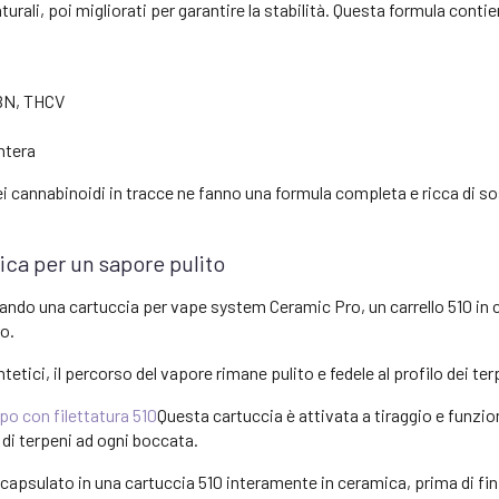
urali, poi migliorati per garantire la stabilità. Questa formula conti
CBN, THCV
ntera
ei cannabinoidi in tracce ne fanno una formula completa e ricca di s
ca per un sapore pulito
zando una cartuccia per vape system Ceramic Pro, un carrello 510 in 
o.
etici, il percorso del vapore rimane pulito e fedele al profilo dei ter
po con filettatura 510
Questa cartuccia è attivata a tiraggio e funzio
di terpeni ad ogni boccata.
incapsulato in una cartuccia 510 interamente in ceramica, prima di fin