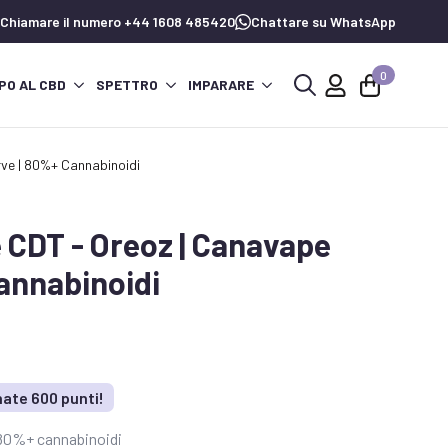
Chiamare il numero +44 1608 485420
Chattare su WhatsApp
0
PO AL CBD
SPETTRO
IMPARARE
Ricerca
per:
rve | 80%+ Cannabinoidi
e CDT - Oreoz | Canavape
annabinoidi
ate 600 punti!
 80%+ cannabinoidi