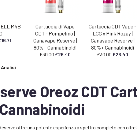
CCELL M4B
Cartuccia di Vape
Cartuccia CDT Vape -
O
CDT - Pompelmo |
LCG x Pink Rozay |
Il
£
16.71
Canavape Reserve |
Canavape Reserve |
prezzo
prezzo
80%+ Cannabinoidi
80%+ Cannabinoidi
riginale
attuale
Il
Il
Il
Il
£
30.00
£
26.40
£
30.00
£
26.40
ra:
è:
prezzo
prezzo
prezzo
pre
18,99.
£16,71.
Analisi
originale
attuale
originale
attu
era:
è:
era:
è:
£30,00.
£26,40.
£30,00.
£26,
erve Oreoz CDT Cart
 Cannabinoidi
eserve offre una potente esperienza a spettro completo con oltre 8