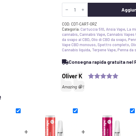
Cartuccia
CDT
Aggiun
-
Oreoz
|
COD:
CDT-CART-ORZ
Canavape
Categoria:
Cartuccia 510
,
Ansia Vape
,
La mi
Reserve
cannabis
,
Cannabis Vape
,
Cannabis Vapes
|
da svapo al CBD
,
Olio di CBD da svapo
,
Penn
80%+
Vape CBD monouso
,
Spettro completo
,
Ol
Quantità
Cannabis liquida
,
Terpene Vape
,
Penna da 
di
cannabinoidi
Consegna rapida gratuita nel R
Rating:
Testimonial
Author:
Oliver K
Text:
Amazing 🤩 !
e
+
+