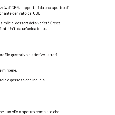
21,4% di CBG, supportati da uno spettro di
briante derivato dal CBD.
imile al dessert della varietà Oreoz
 Stati Uniti da un'unica fonte.
profilo gustativo distintivo: strati
 e mircene.
iscia e gassosa che indugia
ne - un olio a spettro completo che